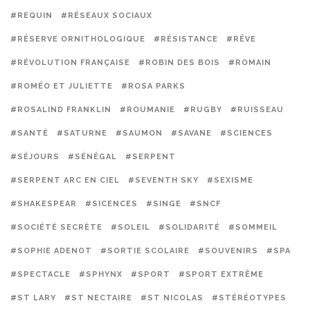
#REQUIN
#RÉSEAUX SOCIAUX
#RÉSERVE ORNITHOLOGIQUE
#RÉSISTANCE
#RÊVE
#RÉVOLUTION FRANÇAISE
#ROBIN DES BOIS
#ROMAIN
#ROMÉO ET JULIETTE
#ROSA PARKS
#ROSALIND FRANKLIN
#ROUMANIE
#RUGBY
#RUISSEAU
#SANTÉ
#SATURNE
#SAUMON
#SAVANE
#SCIENCES
#SÉJOURS
#SÉNÉGAL
#SERPENT
#SERPENT ARC EN CIEL
#SEVENTH SKY
#SEXISME
#SHAKESPEAR
#SICENCES
#SINGE
#SNCF
#SOCIÉTÉ SECRÈTE
#SOLEIL
#SOLIDARITÉ
#SOMMEIL
#SOPHIE ADENOT
#SORTIE SCOLAIRE
#SOUVENIRS
#SPA
#SPECTACLE
#SPHYNX
#SPORT
#SPORT EXTRÊME
#ST LARY
#ST NECTAIRE
#ST NICOLAS
#STÉRÉOTYPES