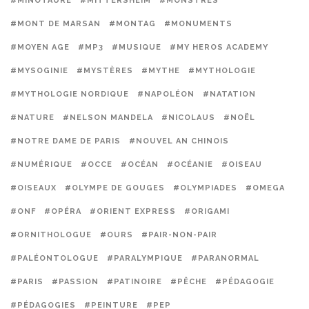
#MINOTAURE
#MITTERSHEIM
#MONSTRES
#MONT DE MARSAN
#MONTAG
#MONUMENTS
#MOYEN AGE
#MP3
#MUSIQUE
#MY HEROS ACADEMY
#MYSOGINIE
#MYSTÈRES
#MYTHE
#MYTHOLOGIE
#MYTHOLOGIE NORDIQUE
#NAPOLÉON
#NATATION
#NATURE
#NELSON MANDELA
#NICOLAUS
#NOËL
#NOTRE DAME DE PARIS
#NOUVEL AN CHINOIS
#NUMÉRIQUE
#OCCE
#OCÉAN
#OCÉANIE
#OISEAU
#OISEAUX
#OLYMPE DE GOUGES
#OLYMPIADES
#OMEGA
#ONF
#OPÉRA
#ORIENT EXPRESS
#ORIGAMI
#ORNITHOLOGUE
#OURS
#PAIR-NON-PAIR
#PALÉONTOLOGUE
#PARALYMPIQUE
#PARANORMAL
#PARIS
#PASSION
#PATINOIRE
#PÊCHE
#PÉDAGOGIE
#PÉDAGOGIES
#PEINTURE
#PEP