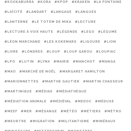
#KOOKABURRA
#KORA
#KPOP
#KRAKEN
#LA FONTAINE
#LAÏCITÉ
#LANDART
#LANGAGE
#LANGUES
#LANTERNE
#LE TOTEM DE MIKA
#LECTURE
#LECTURE À VOIX HAUTE
#LÉGENDE
#LEGO
#LÉGUME
#LÉON MARCHAND
#LES KOKEMARS
#LIGOURE
#LION
#LIVRE
#LONDRES
#LOUP
#LOUP GAROU
#LOUPIAC
#LPO
#LUTIN
#LYNX
#MAIRIE
#MANCHOT
#MANGA
#MAO
#MARCHÉ DE NOËL
#MARGARET HAMILTON
#MARIONNETTES
#MARTHE GAUTIER
#MARTIN CHASSEUR
#MARTINIQUE
#MÉDIAS
#MÉDIATHÈQUE
#MÉDIATION ANIMALE
#MÉDIÉVAL
#MEDOC
#MÉDUSE
#MEEF
#MER
#MÉSANGE
#MÉTÉO
#MÉTIERS
#MÉTRO
#MEURTRE
#MIGRATION
#MILITANTISME
#MINÉRAUX