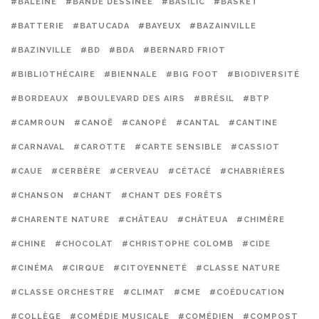
#BALEINE
#BANDE DESSINÉE
#BASILIC
#BASKET
#BATTERIE
#BATUCADA
#BAYEUX
#BAZAINVILLE
#BAZINVILLE
#BD
#BDA
#BERNARD FRIOT
#BIBLIOTHÉCAIRE
#BIENNALE
#BIG FOOT
#BIODIVERSITÉ
#BORDEAUX
#BOULEVARD DES AIRS
#BRÉSIL
#BTP
#CAMROUN
#CANOË
#CANOPÉ
#CANTAL
#CANTINE
#CARNAVAL
#CAROTTE
#CARTE SENSIBLE
#CASSIOT
#CAUE
#CERBÈRE
#CERVEAU
#CÉTACÉ
#CHABRIÈRES
#CHANSON
#CHANT
#CHANT DES FORÊTS
#CHARENTE NATURE
#CHÂTEAU
#CHÂTEUA
#CHIMÈRE
#CHINE
#CHOCOLAT
#CHRISTOPHE COLOMB
#CIDE
#CINÉMA
#CIRQUE
#CITOYENNETÉ
#CLASSE NATURE
#CLASSE ORCHESTRE
#CLIMAT
#CME
#COÉDUCATION
#COLLÈGE
#COMÉDIE MUSICALE
#COMÉDIEN
#COMPOST