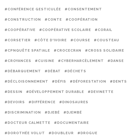
#CONFÉRENCE GESTICULÉE
#CONSENTEMENT
#CONSTRUCTION
#CONTE
#COOPÉRATION
#COOPÉRATIVE
#COOPÉRATIVE SCOLAIRE
#CORAIL
#CORSETIER
#CÔTE D'IVOIRE
#COURSE
#COUSTEAU
#CPNQUÊTE SPATIALE
#CROCECRAN
#CROSS SOLIDAIRE
#CROYANCES
#CUISINE
#CYBERHARCÈLEMENT
#DANSE
#DÉBARQUEMENT
#DÉBAT
#DÉCHETS
#DÉCLOISONNEMENT
#DÉFIS
#DÉFORESTATION
#DENTS
#DESSIN
#DÉVELOPPEMENT DURABLE
#DEVINETTE
#DEVOIRS
#DIFFÉRENCE
#DINOSAURES
#DISCRIMINATION
#DJEBÉ
#DJEMBÉ
#DOCTEUR CALMETTE
#DOCUMENTAIRE
#DOROTHÉE VOLUT
#DOUBLEUR
#DROGUE