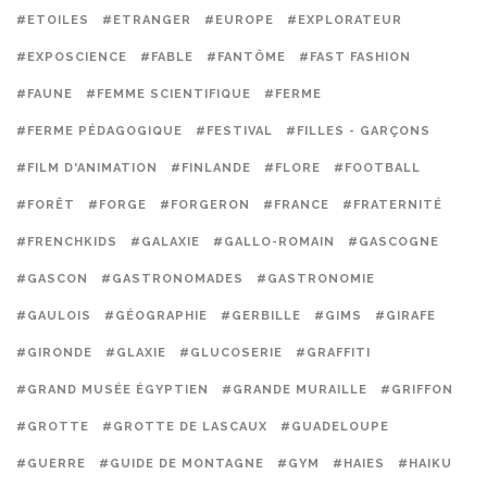
#ETOILES
#ETRANGER
#EUROPE
#EXPLORATEUR
#EXPOSCIENCE
#FABLE
#FANTÔME
#FAST FASHION
#FAUNE
#FEMME SCIENTIFIQUE
#FERME
#FERME PÉDAGOGIQUE
#FESTIVAL
#FILLES - GARÇONS
#FILM D'ANIMATION
#FINLANDE
#FLORE
#FOOTBALL
#FORÊT
#FORGE
#FORGERON
#FRANCE
#FRATERNITÉ
#FRENCHKIDS
#GALAXIE
#GALLO-ROMAIN
#GASCOGNE
#GASCON
#GASTRONOMADES
#GASTRONOMIE
#GAULOIS
#GÉOGRAPHIE
#GERBILLE
#GIMS
#GIRAFE
#GIRONDE
#GLAXIE
#GLUCOSERIE
#GRAFFITI
#GRAND MUSÉE ÉGYPTIEN
#GRANDE MURAILLE
#GRIFFON
#GROTTE
#GROTTE DE LASCAUX
#GUADELOUPE
#GUERRE
#GUIDE DE MONTAGNE
#GYM
#HAIES
#HAIKU