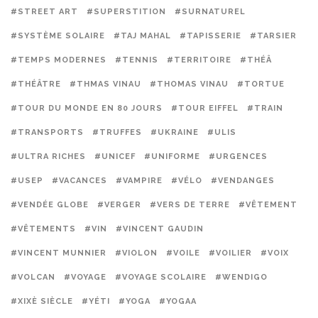
#STREET ART
#SUPERSTITION
#SURNATUREL
#SYSTÈME SOLAIRE
#TAJ MAHAL
#TAPISSERIE
#TARSIER
#TEMPS MODERNES
#TENNIS
#TERRITOIRE
#THÉÂ
#THÉÂTRE
#THMAS VINAU
#THOMAS VINAU
#TORTUE
#TOUR DU MONDE EN 80 JOURS
#TOUR EIFFEL
#TRAIN
#TRANSPORTS
#TRUFFES
#UKRAINE
#ULIS
#ULTRA RICHES
#UNICEF
#UNIFORME
#URGENCES
#USEP
#VACANCES
#VAMPIRE
#VÉLO
#VENDANGES
#VENDÉE GLOBE
#VERGER
#VERS DE TERRE
#VÊTEMENT
#VÊTEMENTS
#VIN
#VINCENT GAUDIN
#VINCENT MUNNIER
#VIOLON
#VOILE
#VOILIER
#VOIX
#VOLCAN
#VOYAGE
#VOYAGE SCOLAIRE
#WENDIGO
#XIXÈ SIÈCLE
#YÉTI
#YOGA
#YOGAA