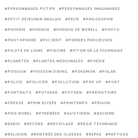
#PERSONNAGES FICTIFS
#PERSONNAGES IMAGINAIRES
#PETIT DÉJEUNER ANGLAIS
#PEUR
#PHILOSOPHIE
#PHOENIX
#PHOQUE
#PHOQUE DE WEDELL
#PHOTO
#PHOTOPHORE
#PIC VERT
#PIERRES PRÉCIEUSES
#PILOTE DE LIGNE
#PISCINE
#PITON DE LA FOURNAISE
#PLANÈTES
#PLANTES MÉDICINALES
#POÉSIE
#POISSON
#POISSON D'AVRIL
#POKEMON
#POLAR
#POLICE
#POLICIER
#POLLUTION
#POP UP
#PORT
#PORTRAITS
#POTAGER
#POTERIE
#PRÉHISTOIRE
#PRESSE
#PRIM ELYSÉE
#PRINTEMPS
#PRISON
#PRIX NOBEL
#PYRÉNÉES
#QUOTIDIEN
#RACISME
#RADIO
#RECORD
#RECYCLAGE
#RÉGIE TECHNIQUE
#RELIGION
#RENTRÉE DES CLASSES
#REPAS
#REPTILES