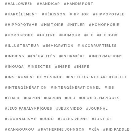
#HALLOWEEN
#HANDICAP
#HANDISPORT
#HARCÈLEMENT
#HÉRISSON
#HIP HOP
#HIPPOPOTALE
#HIPPOPOTAME
#HISTOIRE
#HITLER
#HOMOPHOBIE
#HOROSCOPE
#HUITRE
#HUMOUR
#ILE
#ILE D'AIX
#ILLUSTRATEUR
#IMMIGRATION
#INCORRUPTIBLES
#INDIENS
#INÉGALITÉS
#INFIRMIÈRE
#INFORMATIONS
#INOUQA
#INSECTES
#INSPE
#INSPÉ
#INSTRUMENT DE MUSIQUE
#INTELLIGENCE ARTIFICIELLE
#INTERGÉNÉRATION
#INTERGÉNÉRATIONNEL
#ISS
#ITALIE
#JAPON
#JARDIN
#JEU
#JEUX OLYMPIQUES
#JEUX PARALYMPIQUES
#JEUX VIDEO
#JOURNAL
#JOURNALISME
#JUDO
#JULES VERNE
#JUSTICE
#KANGOUROU
#KATHERINE JOHNSON
#KÉA
#KID PADDLE