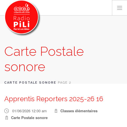
PRÉSENTATION
Carte Postale
GRILLE DES PROGRAMMES
sonore
EMISSIONS / PODCASTS
SUR LE TERRITOIRE
RESSOURCES
CARTE POSTALE SONORE
PAGE 2
LES ACTU.
Apprentis Reporters 2025-26 16
RECHERCHER
01/06/2026 12:00 am
Classes élémentaires
CONTACT
Carte Postale sonore