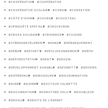
#COOPÉRATION
#COOPÉRATIVE
#COOPÉRATIVE SCOLAIRE
#CORAIL
#CORSETIER
#CÔTE D'IVOIRE
#COURSE
#COUSTEAU
#CPNQUÊTE SPATIALE
#CROCECRAN
#CROSS SOLIDAIRE
#CROYANCES
#CUISINE
#CYBERHARCÈLEMENT
#DANSE
#DÉBARQUEMENT
#DÉBAT
#DÉCHETS
#DÉCLOISONNEMENT
#DÉFIS
#DÉFORESTATION
#DENTS
#DESSIN
#DÉVELOPPEMENT DURABLE
#DEVINETTE
#DEVOIRS
#DIFFÉRENCE
#DINOSAURES
#DISCRIMINATION
#DJEBÉ
#DJEMBÉ
#DOCTEUR CALMETTE
#DOCUMENTAIRE
#DOROTHÉE VOLUT
#DOUBLEUR
#DROGUE
#DROITS DE L'ENFANT