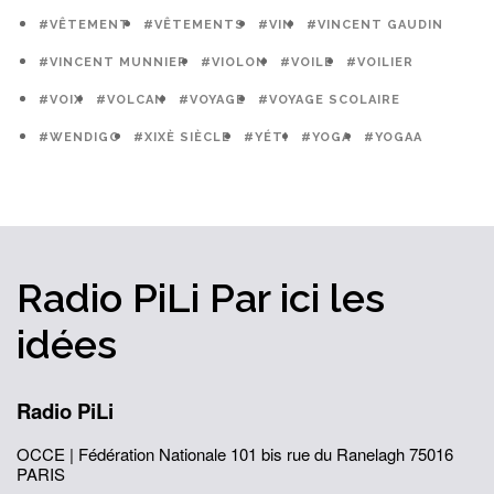
#VÊTEMENT
#VÊTEMENTS
#VIN
#VINCENT GAUDIN
#VINCENT MUNNIER
#VIOLON
#VOILE
#VOILIER
#VOIX
#VOLCAN
#VOYAGE
#VOYAGE SCOLAIRE
#WENDIGO
#XIXÈ SIÈCLE
#YÉTI
#YOGA
#YOGAA
Radio PiLi
Par ici
les
idées
Radio PiLi
OCCE | Fédération Nationale
101 bis rue du Ranelagh
75016
PARIS