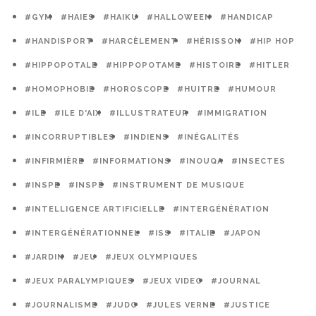
#GYM
#HAIES
#HAIKU
#HALLOWEEN
#HANDICAP
#HANDISPORT
#HARCÈLEMENT
#HÉRISSON
#HIP HOP
#HIPPOPOTALE
#HIPPOPOTAME
#HISTOIRE
#HITLER
#HOMOPHOBIE
#HOROSCOPE
#HUITRE
#HUMOUR
#ILE
#ILE D'AIX
#ILLUSTRATEUR
#IMMIGRATION
#INCORRUPTIBLES
#INDIENS
#INÉGALITÉS
#INFIRMIÈRE
#INFORMATIONS
#INOUQA
#INSECTES
#INSPE
#INSPÉ
#INSTRUMENT DE MUSIQUE
#INTELLIGENCE ARTIFICIELLE
#INTERGÉNÉRATION
#INTERGÉNÉRATIONNEL
#ISS
#ITALIE
#JAPON
#JARDIN
#JEU
#JEUX OLYMPIQUES
#JEUX PARALYMPIQUES
#JEUX VIDEO
#JOURNAL
#JOURNALISME
#JUDO
#JULES VERNE
#JUSTICE