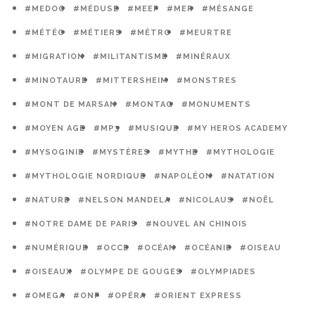
#MEDOC
#MÉDUSE
#MEEF
#MER
#MÉSANGE
#MÉTÉO
#MÉTIERS
#MÉTRO
#MEURTRE
#MIGRATION
#MILITANTISME
#MINÉRAUX
#MINOTAURE
#MITTERSHEIM
#MONSTRES
#MONT DE MARSAN
#MONTAG
#MONUMENTS
#MOYEN AGE
#MP3
#MUSIQUE
#MY HEROS ACADEMY
#MYSOGINIE
#MYSTÈRES
#MYTHE
#MYTHOLOGIE
#MYTHOLOGIE NORDIQUE
#NAPOLÉON
#NATATION
#NATURE
#NELSON MANDELA
#NICOLAUS
#NOËL
#NOTRE DAME DE PARIS
#NOUVEL AN CHINOIS
#NUMÉRIQUE
#OCCE
#OCÉAN
#OCÉANIE
#OISEAU
#OISEAUX
#OLYMPE DE GOUGES
#OLYMPIADES
#OMEGA
#ONF
#OPÉRA
#ORIENT EXPRESS