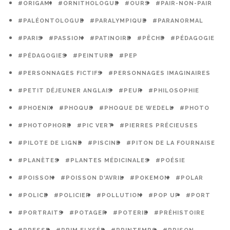
#ORIGAMI
#ORNITHOLOGUE
#OURS
#PAIR-NON-PAIR
#PALÉONTOLOGUE
#PARALYMPIQUE
#PARANORMAL
#PARIS
#PASSION
#PATINOIRE
#PÊCHE
#PÉDAGOGIE
#PÉDAGOGIES
#PEINTURE
#PEP
#PERSONNAGES FICTIFS
#PERSONNAGES IMAGINAIRES
#PETIT DÉJEUNER ANGLAIS
#PEUR
#PHILOSOPHIE
#PHOENIX
#PHOQUE
#PHOQUE DE WEDELL
#PHOTO
#PHOTOPHORE
#PIC VERT
#PIERRES PRÉCIEUSES
#PILOTE DE LIGNE
#PISCINE
#PITON DE LA FOURNAISE
#PLANÈTES
#PLANTES MÉDICINALES
#POÉSIE
#POISSON
#POISSON D'AVRIL
#POKEMON
#POLAR
#POLICE
#POLICIER
#POLLUTION
#POP UP
#PORT
#PORTRAITS
#POTAGER
#POTERIE
#PRÉHISTOIRE