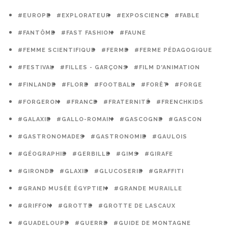
#EUROPE
#EXPLORATEUR
#EXPOSCIENCE
#FABLE
#FANTÔME
#FAST FASHION
#FAUNE
#FEMME SCIENTIFIQUE
#FERME
#FERME PÉDAGOGIQUE
#FESTIVAL
#FILLES - GARÇONS
#FILM D'ANIMATION
#FINLANDE
#FLORE
#FOOTBALL
#FORÊT
#FORGE
#FORGERON
#FRANCE
#FRATERNITÉ
#FRENCHKIDS
#GALAXIE
#GALLO-ROMAIN
#GASCOGNE
#GASCON
#GASTRONOMADES
#GASTRONOMIE
#GAULOIS
#GÉOGRAPHIE
#GERBILLE
#GIMS
#GIRAFE
#GIRONDE
#GLAXIE
#GLUCOSERIE
#GRAFFITI
#GRAND MUSÉE ÉGYPTIEN
#GRANDE MURAILLE
#GRIFFON
#GROTTE
#GROTTE DE LASCAUX
#GUADELOUPE
#GUERRE
#GUIDE DE MONTAGNE