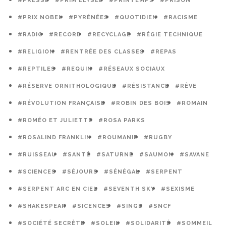
#PRESSE
#PRIM ELYSÉE
#PRINTEMPS
#PRISON
#PRIX NOBEL
#PYRÉNÉES
#QUOTIDIEN
#RACISME
#RADIO
#RECORD
#RECYCLAGE
#RÉGIE TECHNIQUE
#RELIGION
#RENTRÉE DES CLASSES
#REPAS
#REPTILES
#REQUIN
#RÉSEAUX SOCIAUX
#RÉSERVE ORNITHOLOGIQUE
#RÉSISTANCE
#RÊVE
#RÉVOLUTION FRANÇAISE
#ROBIN DES BOIS
#ROMAIN
#ROMÉO ET JULIETTE
#ROSA PARKS
#ROSALIND FRANKLIN
#ROUMANIE
#RUGBY
#RUISSEAU
#SANTÉ
#SATURNE
#SAUMON
#SAVANE
#SCIENCES
#SÉJOURS
#SÉNÉGAL
#SERPENT
#SERPENT ARC EN CIEL
#SEVENTH SKY
#SEXISME
#SHAKESPEAR
#SICENCES
#SINGE
#SNCF
#SOCIÉTÉ SECRÈTE
#SOLEIL
#SOLIDARITÉ
#SOMMEIL