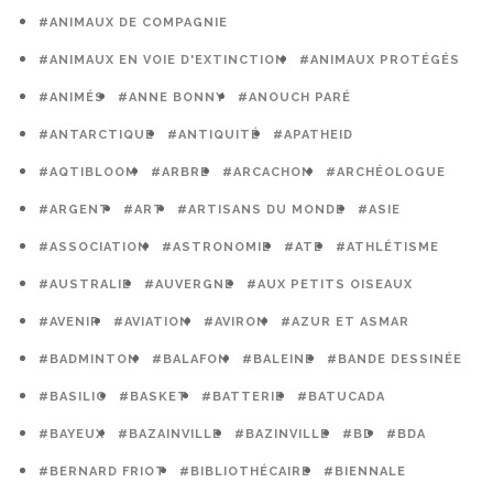
#ANIMAUX DE COMPAGNIE
#ANIMAUX EN VOIE D'EXTINCTION
#ANIMAUX PROTÉGÉS
#ANIMÉS
#ANNE BONNY
#ANOUCH PARÉ
#ANTARCTIQUE
#ANTIQUITÉ
#APATHEID
#AQTIBLOOM
#ARBRE
#ARCACHON
#ARCHÉOLOGUE
#ARGENT
#ART
#ARTISANS DU MONDE
#ASIE
#ASSOCIATION
#ASTRONOMIE
#ATE
#ATHLÉTISME
#AUSTRALIE
#AUVERGNE
#AUX PETITS OISEAUX
#AVENIR
#AVIATION
#AVIRON
#AZUR ET ASMAR
#BADMINTON
#BALAFON
#BALEINE
#BANDE DESSINÉE
#BASILIC
#BASKET
#BATTERIE
#BATUCADA
#BAYEUX
#BAZAINVILLE
#BAZINVILLE
#BD
#BDA
#BERNARD FRIOT
#BIBLIOTHÉCAIRE
#BIENNALE