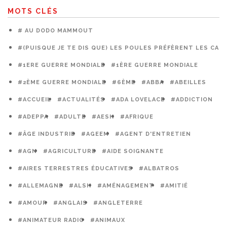
MOTS CLÉS
# AU DODO MAMMOUT
#(PUISQUE JE TE DIS QUE) LES POULES PRÉFÈRENT LES CAG
#1ERE GUERRE MONDIALE
#1ÈRE GUERRE MONDIALE
#2ÈME GUERRE MONDIALE
#6ÈME
#ABBA
#ABEILLES
#ACCUEIL
#ACTUALITÉS
#ADA LOVELACE
#ADDICTION
#ADEPPA
#ADULTE
#AESH
#AFRIQUE
#ÂGE INDUSTRIE
#AGEEM
#AGENT D'ENTRETIEN
#AGN
#AGRICULTURE
#AIDE SOIGNANTE
#AIRES TERRESTRES ÉDUCATIVES
#ALBATROS
#ALLEMAGNE
#ALSH
#AMÉNAGEMENT
#AMITIÉ
#AMOUR
#ANGLAIS
#ANGLETERRE
#ANIMATEUR RADIO
#ANIMAUX