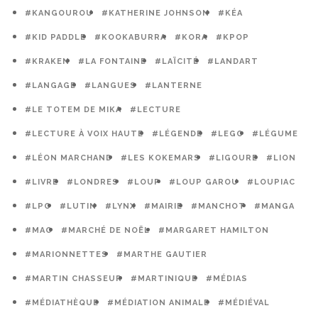
#KANGOUROU
#KATHERINE JOHNSON
#KÉA
#KID PADDLE
#KOOKABURRA
#KORA
#KPOP
#KRAKEN
#LA FONTAINE
#LAÏCITÉ
#LANDART
#LANGAGE
#LANGUES
#LANTERNE
#LE TOTEM DE MIKA
#LECTURE
#LECTURE À VOIX HAUTE
#LÉGENDE
#LEGO
#LÉGUME
#LÉON MARCHAND
#LES KOKEMARS
#LIGOURE
#LION
#LIVRE
#LONDRES
#LOUP
#LOUP GAROU
#LOUPIAC
#LPO
#LUTIN
#LYNX
#MAIRIE
#MANCHOT
#MANGA
#MAO
#MARCHÉ DE NOËL
#MARGARET HAMILTON
#MARIONNETTES
#MARTHE GAUTIER
#MARTIN CHASSEUR
#MARTINIQUE
#MÉDIAS
#MÉDIATHÈQUE
#MÉDIATION ANIMALE
#MÉDIÉVAL