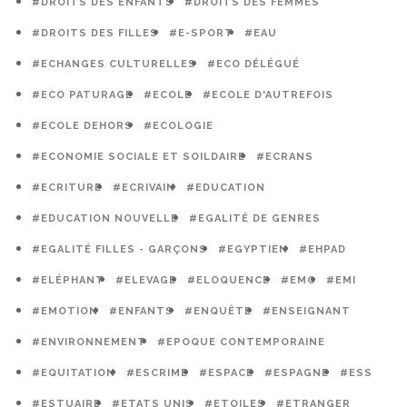
#DROITS DES ENFANTS
#DROITS DES FEMMES
#DROITS DES FILLES
#E-SPORT
#EAU
#ECHANGES CULTURELLES
#ECO DÉLÉGUÉ
#ECO PATURAGE
#ECOLE
#ECOLE D'AUTREFOIS
#ECOLE DEHORS
#ECOLOGIE
#ECONOMIE SOCIALE ET SOILDAIRE
#ECRANS
#ECRITURE
#ECRIVAIN
#EDUCATION
#EDUCATION NOUVELLE
#EGALITÉ DE GENRES
#EGALITÉ FILLES - GARÇONS
#EGYPTIEN
#EHPAD
#ELÉPHANT
#ELEVAGE
#ELOQUENCE
#EMC
#EMI
#EMOTION
#ENFANTS
#ENQUÊTE
#ENSEIGNANT
#ENVIRONNEMENT
#EPOQUE CONTEMPORAINE
#EQUITATION
#ESCRIME
#ESPACE
#ESPAGNE
#ESS
#ESTUAIRE
#ETATS UNIS
#ETOILES
#ETRANGER