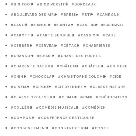
#BIG FOOT
#BIODIVERSITÉ
#BORDEAUX
#BOULEVARD DES AIRS
#BRÉSIL
#BTP
#CAMROUN
#CANOË
#CANOPÉ
#CANTAL
#CANTINE
#CARNAVAL
#CAROTTE
#CARTE SENSIBLE
#CASSIOT
#CAUE
#CERBÈRE
#CERVEAU
#CÉTACÉ
#CHABRIÈRES
#CHANSON
#CHANT
#CHANT DES FORÊTS
#CHARENTE NATURE
#CHÂTEAU
#CHÂTEUA
#CHIMÈRE
#CHINE
#CHOCOLAT
#CHRISTOPHE COLOMB
#CIDE
#CINÉMA
#CIRQUE
#CITOYENNETÉ
#CLASSE NATURE
#CLASSE ORCHESTRE
#CLIMAT
#CME
#COÉDUCATION
#COLLÈGE
#COMÉDIE MUSICALE
#COMÉDIEN
#COMPOST
#CONFÉRENCE GESTICULÉE
#CONSENTEMENT
#CONSTRUCTION
#CONTE