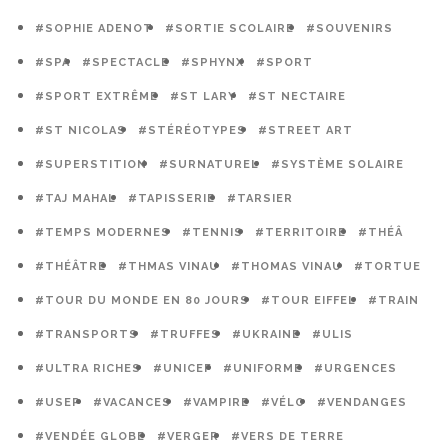
#SOPHIE ADENOT
#SORTIE SCOLAIRE
#SOUVENIRS
#SPA
#SPECTACLE
#SPHYNX
#SPORT
#SPORT EXTRÊME
#ST LARY
#ST NECTAIRE
#ST NICOLAS
#STÉRÉOTYPES
#STREET ART
#SUPERSTITION
#SURNATUREL
#SYSTÈME SOLAIRE
#TAJ MAHAL
#TAPISSERIE
#TARSIER
#TEMPS MODERNES
#TENNIS
#TERRITOIRE
#THÉÂ
#THÉÂTRE
#THMAS VINAU
#THOMAS VINAU
#TORTUE
#TOUR DU MONDE EN 80 JOURS
#TOUR EIFFEL
#TRAIN
#TRANSPORTS
#TRUFFES
#UKRAINE
#ULIS
#ULTRA RICHES
#UNICEF
#UNIFORME
#URGENCES
#USEP
#VACANCES
#VAMPIRE
#VÉLO
#VENDANGES
#VENDÉE GLOBE
#VERGER
#VERS DE TERRE