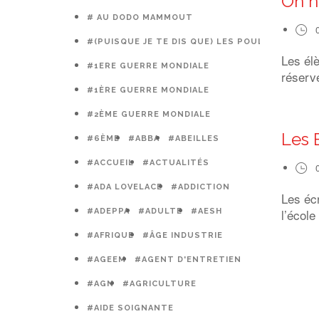
On n
# AU DODO MAMMOUT
#(PUISQUE JE TE DIS QUE) LES POULES PRÉFÈR
Les él
#1ERE GUERRE MONDIALE
réserve
#1ÈRE GUERRE MONDIALE
#2ÈME GUERRE MONDIALE
Les 
#6ÈME
#ABBA
#ABEILLES
#ACCUEIL
#ACTUALITÉS
#ADA LOVELACE
#ADDICTION
Les éc
l’école
#ADEPPA
#ADULTE
#AESH
#AFRIQUE
#ÂGE INDUSTRIE
#AGEEM
#AGENT D'ENTRETIEN
#AGN
#AGRICULTURE
#AIDE SOIGNANTE