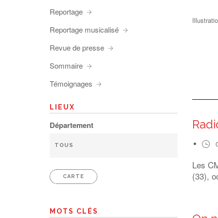
Reportage
Illustrat
Reportage musicalisé
Revue de presse
Sommaire
Témoignages
LIEUX
Radi
Département
Les CM1
(33), o
CARTE
MOTS CLÉS