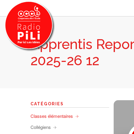
Apprentis Repor
PRÉSENTATION
2025-26 12
GRILLE DES PROGRAMMES
EMISSIONS / PODCASTS
SUR LE TERRITOIRE
RESSOURCES
LES ACTU.
CATÉGORIES
RECHERCHER
Classes élémentaires
CONTACT
Collégiens