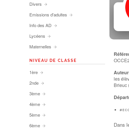
Divers
Emissions d'adultes
Info des AD
Lycéens
Maternelles
Référe
OCCE
NIVEAU DE CLASSE
1ère
Auteur 
les élè
2nde
Brieuc 
3ème
Départ
4ème
#EC
5ème
Dans le
6ème