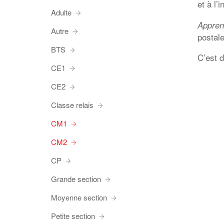
et à l’i
Adulte
Apprent
Autre
postal
BTS
C’est 
CE1
CE2
Classe relais
CM1
CM2
CP
Grande section
Moyenne section
Petite section