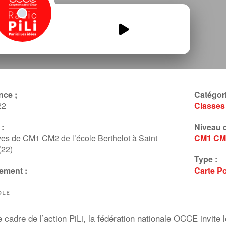
Apprentis-reporter-CM1-CM2-st-
brieuc.mp3
00:00
00:00
nce ;
Catégori
22
Classes
:
Niveau d
ves de CM1 CM2 de l’école Berthelot à Saint
CM1
CM
(22)
Type :
ement :
Carte P
OLE
 cadre de l’action PiLi, la fédération nationale OCCE invite