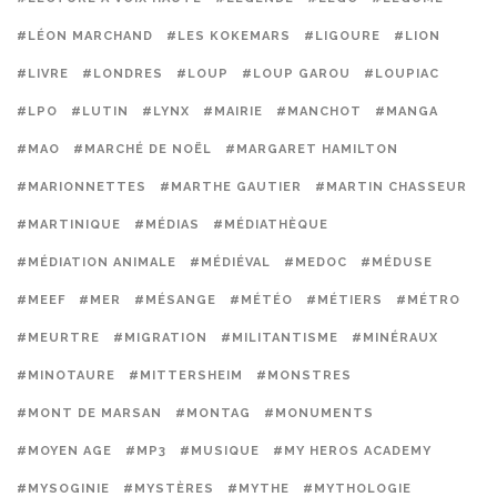
#LÉON MARCHAND
#LES KOKEMARS
#LIGOURE
#LION
#LIVRE
#LONDRES
#LOUP
#LOUP GAROU
#LOUPIAC
#LPO
#LUTIN
#LYNX
#MAIRIE
#MANCHOT
#MANGA
#MAO
#MARCHÉ DE NOËL
#MARGARET HAMILTON
#MARIONNETTES
#MARTHE GAUTIER
#MARTIN CHASSEUR
#MARTINIQUE
#MÉDIAS
#MÉDIATHÈQUE
#MÉDIATION ANIMALE
#MÉDIÉVAL
#MEDOC
#MÉDUSE
#MEEF
#MER
#MÉSANGE
#MÉTÉO
#MÉTIERS
#MÉTRO
#MEURTRE
#MIGRATION
#MILITANTISME
#MINÉRAUX
#MINOTAURE
#MITTERSHEIM
#MONSTRES
#MONT DE MARSAN
#MONTAG
#MONUMENTS
#MOYEN AGE
#MP3
#MUSIQUE
#MY HEROS ACADEMY
#MYSOGINIE
#MYSTÈRES
#MYTHE
#MYTHOLOGIE