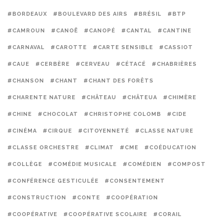
#BORDEAUX
#BOULEVARD DES AIRS
#BRÉSIL
#BTP
#CAMROUN
#CANOË
#CANOPÉ
#CANTAL
#CANTINE
#CARNAVAL
#CAROTTE
#CARTE SENSIBLE
#CASSIOT
#CAUE
#CERBÈRE
#CERVEAU
#CÉTACÉ
#CHABRIÈRES
#CHANSON
#CHANT
#CHANT DES FORÊTS
#CHARENTE NATURE
#CHÂTEAU
#CHÂTEUA
#CHIMÈRE
#CHINE
#CHOCOLAT
#CHRISTOPHE COLOMB
#CIDE
#CINÉMA
#CIRQUE
#CITOYENNETÉ
#CLASSE NATURE
#CLASSE ORCHESTRE
#CLIMAT
#CME
#COÉDUCATION
#COLLÈGE
#COMÉDIE MUSICALE
#COMÉDIEN
#COMPOST
#CONFÉRENCE GESTICULÉE
#CONSENTEMENT
#CONSTRUCTION
#CONTE
#COOPÉRATION
#COOPÉRATIVE
#COOPÉRATIVE SCOLAIRE
#CORAIL