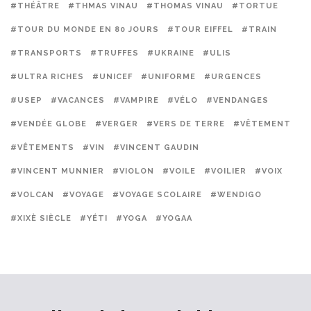
#THÉÂTRE
#THMAS VINAU
#THOMAS VINAU
#TORTUE
#TOUR DU MONDE EN 80 JOURS
#TOUR EIFFEL
#TRAIN
#TRANSPORTS
#TRUFFES
#UKRAINE
#ULIS
#ULTRA RICHES
#UNICEF
#UNIFORME
#URGENCES
#USEP
#VACANCES
#VAMPIRE
#VÉLO
#VENDANGES
#VENDÉE GLOBE
#VERGER
#VERS DE TERRE
#VÊTEMENT
#VÊTEMENTS
#VIN
#VINCENT GAUDIN
#VINCENT MUNNIER
#VIOLON
#VOILE
#VOILIER
#VOIX
#VOLCAN
#VOYAGE
#VOYAGE SCOLAIRE
#WENDIGO
#XIXÈ SIÈCLE
#YÉTI
#YOGA
#YOGAA