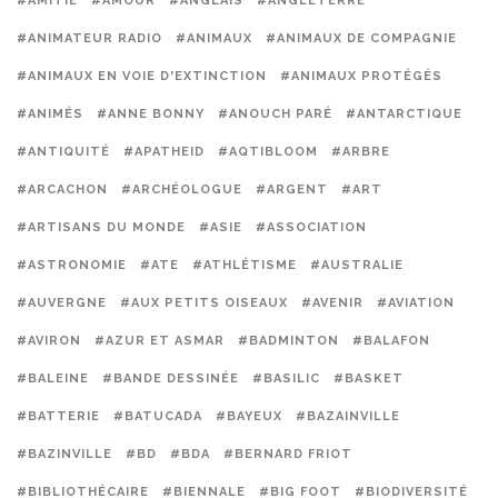
#AMITIÉ
#AMOUR
#ANGLAIS
#ANGLETERRE
#ANIMATEUR RADIO
#ANIMAUX
#ANIMAUX DE COMPAGNIE
#ANIMAUX EN VOIE D'EXTINCTION
#ANIMAUX PROTÉGÉS
#ANIMÉS
#ANNE BONNY
#ANOUCH PARÉ
#ANTARCTIQUE
#ANTIQUITÉ
#APATHEID
#AQTIBLOOM
#ARBRE
#ARCACHON
#ARCHÉOLOGUE
#ARGENT
#ART
#ARTISANS DU MONDE
#ASIE
#ASSOCIATION
#ASTRONOMIE
#ATE
#ATHLÉTISME
#AUSTRALIE
#AUVERGNE
#AUX PETITS OISEAUX
#AVENIR
#AVIATION
#AVIRON
#AZUR ET ASMAR
#BADMINTON
#BALAFON
#BALEINE
#BANDE DESSINÉE
#BASILIC
#BASKET
#BATTERIE
#BATUCADA
#BAYEUX
#BAZAINVILLE
#BAZINVILLE
#BD
#BDA
#BERNARD FRIOT
#BIBLIOTHÉCAIRE
#BIENNALE
#BIG FOOT
#BIODIVERSITÉ