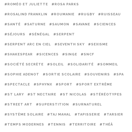
#ROMÉO ET JULIETTE
#ROSA PARKS
#ROSALIND FRANKLIN
#ROUMANIE
#RUGBY
#RUISSEAU
#SANTÉ
#SATURNE
#SAUMON
#SAVANE
#SCIENCES
#SÉJOURS
#SÉNÉGAL
#SERPENT
#SERPENT ARC EN CIEL
#SEVENTH SKY
#SEXISME
#SHAKESPEAR
#SICENCES
#SINGE
#SNCF
#SOCIÉTÉ SECRÈTE
#SOLEIL
#SOLIDARITÉ
#SOMMEIL
#SOPHIE ADENOT
#SORTIE SCOLAIRE
#SOUVENIRS
#SPA
#SPECTACLE
#SPHYNX
#SPORT
#SPORT EXTRÊME
#ST LARY
#ST NECTAIRE
#ST NICOLAS
#STÉRÉOTYPES
#STREET ART
#SUPERSTITION
#SURNATUREL
#SYSTÈME SOLAIRE
#TAJ MAHAL
#TAPISSERIE
#TARSIER
#TEMPS MODERNES
#TENNIS
#TERRITOIRE
#THÉÂ