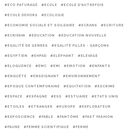
#ECO PATURAGE
#ECOLE
#ECOLE D'AUTREFOIS
#ECOLE DEHORS
#ECOLOGIE
#ECONOMIE SOCIALE ET SOILDAIRE
#ECRANS
#ECRITURE
#ECRIVAIN
#EDUCATION
#EDUCATION NOUVELLE
#EGALITÉ DE GENRES
#EGALITÉ FILLES - GARÇONS
#EGYPTIEN
#EHPAD
#ELÉPHANT
#ELEVAGE
#ELOQUENCE
#EMC
#EMI
#EMOTION
#ENFANTS
#ENQUÊTE
#ENSEIGNANT
#ENVIRONNEMENT
#EPOQUE CONTEMPORAINE
#EQUITATION
#ESCRIME
#ESPACE
#ESPAGNE
#ESS
#ESTUAIRE
#ETATS UNIS
#ETOILES
#ETRANGER
#EUROPE
#EXPLORATEUR
#EXPOSCIENCE
#FABLE
#FANTÔME
#FAST FASHION
#FAUNE
#FEMME SCIENTIFIQUE
#FERME