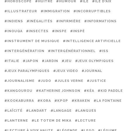
#HOROSCOPE
#HUITRE
#HUMOUR
#ILE
#ILE D'AIX
#ILLUSTRATEUR
#IMMIGRATION
#INCORRUPTIBLES
#INDIENS
#INÉGALITÉS
#INFIRMIÈRE
#INFORMATIONS
#INOUQA
#INSECTES
#INSPE
#INSPÉ
#INSTRUMENT DE MUSIQUE
#INTELLIGENCE ARTIFICIELLE
#INTERGÉNÉRATION
#INTERGÉNÉRATIONNEL
#ISS
#ITALIE
#JAPON
#JARDIN
#JEU
#JEUX OLYMPIQUES
#JEUX PARALYMPIQUES
#JEUX VIDEO
#JOURNAL
#JOURNALISME
#JUDO
#JULES VERNE
#JUSTICE
#KANGOUROU
#KATHERINE JOHNSON
#KÉA
#KID PADDLE
#KOOKABURRA
#KORA
#KPOP
#KRAKEN
#LA FONTAINE
#LAÏCITÉ
#LANDART
#LANGAGE
#LANGUES
#LANTERNE
#LE TOTEM DE MIKA
#LECTURE
#LECTURE À VOIX HAUTE
#LÉGENDE
#LEGO
#LÉGUME