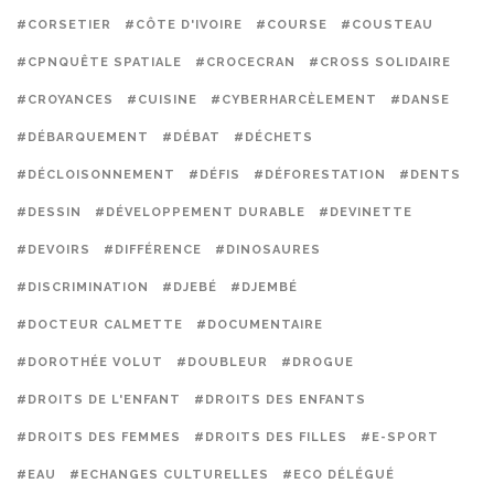
#CORSETIER
#CÔTE D'IVOIRE
#COURSE
#COUSTEAU
#CPNQUÊTE SPATIALE
#CROCECRAN
#CROSS SOLIDAIRE
#CROYANCES
#CUISINE
#CYBERHARCÈLEMENT
#DANSE
#DÉBARQUEMENT
#DÉBAT
#DÉCHETS
#DÉCLOISONNEMENT
#DÉFIS
#DÉFORESTATION
#DENTS
#DESSIN
#DÉVELOPPEMENT DURABLE
#DEVINETTE
#DEVOIRS
#DIFFÉRENCE
#DINOSAURES
#DISCRIMINATION
#DJEBÉ
#DJEMBÉ
#DOCTEUR CALMETTE
#DOCUMENTAIRE
#DOROTHÉE VOLUT
#DOUBLEUR
#DROGUE
#DROITS DE L'ENFANT
#DROITS DES ENFANTS
#DROITS DES FEMMES
#DROITS DES FILLES
#E-SPORT
#EAU
#ECHANGES CULTURELLES
#ECO DÉLÉGUÉ