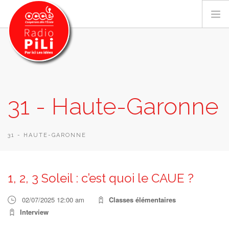
PRÉSENTATION
31 - Haute-Garonne
GRILLE DES PROGRAMMES
EMISSIONS / PODCASTS
SUR LE TERRITOIRE
31 - HAUTE-GARONNE
RESSOURCES
LES ACTU.
1, 2, 3 Soleil : c’est quoi le CAUE ?
RECHERCHER
02/07/2025 12:00 am
Classes élémentaires
CONTACT
Interview