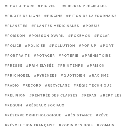
#PHOTOPHORE
#PIC VERT
#PIERRES PRÉCIEUSES
#PILOTE DE LIGNE
#PISCINE
#PITON DE LA FOURNAISE
#PLANÈTES
#PLANTES MÉDICINALES
#POÉSIE
#POISSON
#POISSON D'AVRIL
#POKEMON
#POLAR
#POLICE
#POLICIER
#POLLUTION
#POP UP
#PORT
#PORTRAITS
#POTAGER
#POTERIE
#PRÉHISTOIRE
#PRESSE
#PRIM ELYSÉE
#PRINTEMPS
#PRISON
#PRIX NOBEL
#PYRÉNÉES
#QUOTIDIEN
#RACISME
#RADIO
#RECORD
#RECYCLAGE
#RÉGIE TECHNIQUE
#RELIGION
#RENTRÉE DES CLASSES
#REPAS
#REPTILES
#REQUIN
#RÉSEAUX SOCIAUX
#RÉSERVE ORNITHOLOGIQUE
#RÉSISTANCE
#RÊVE
#RÉVOLUTION FRANÇAISE
#ROBIN DES BOIS
#ROMAIN