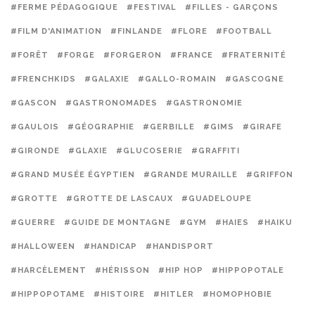
#FERME PÉDAGOGIQUE
#FESTIVAL
#FILLES - GARÇONS
#FILM D'ANIMATION
#FINLANDE
#FLORE
#FOOTBALL
#FORÊT
#FORGE
#FORGERON
#FRANCE
#FRATERNITÉ
#FRENCHKIDS
#GALAXIE
#GALLO-ROMAIN
#GASCOGNE
#GASCON
#GASTRONOMADES
#GASTRONOMIE
#GAULOIS
#GÉOGRAPHIE
#GERBILLE
#GIMS
#GIRAFE
#GIRONDE
#GLAXIE
#GLUCOSERIE
#GRAFFITI
#GRAND MUSÉE ÉGYPTIEN
#GRANDE MURAILLE
#GRIFFON
#GROTTE
#GROTTE DE LASCAUX
#GUADELOUPE
#GUERRE
#GUIDE DE MONTAGNE
#GYM
#HAIES
#HAIKU
#HALLOWEEN
#HANDICAP
#HANDISPORT
#HARCÈLEMENT
#HÉRISSON
#HIP HOP
#HIPPOPOTALE
#HIPPOPOTAME
#HISTOIRE
#HITLER
#HOMOPHOBIE