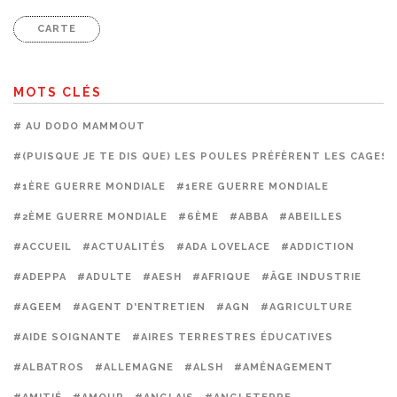
CARTE
MOTS CLÉS
# AU DODO MAMMOUT
#(PUISQUE JE TE DIS QUE) LES POULES PRÉFÈRENT LES CAGES
#1ÈRE GUERRE MONDIALE
#1ERE GUERRE MONDIALE
#2ÈME GUERRE MONDIALE
#6ÈME
#ABBA
#ABEILLES
#ACCUEIL
#ACTUALITÉS
#ADA LOVELACE
#ADDICTION
#ADEPPA
#ADULTE
#AESH
#AFRIQUE
#ÂGE INDUSTRIE
#AGEEM
#AGENT D'ENTRETIEN
#AGN
#AGRICULTURE
#AIDE SOIGNANTE
#AIRES TERRESTRES ÉDUCATIVES
#ALBATROS
#ALLEMAGNE
#ALSH
#AMÉNAGEMENT