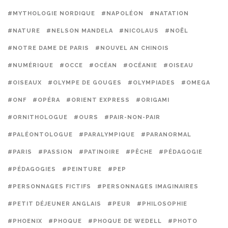
#MYTHOLOGIE NORDIQUE
#NAPOLÉON
#NATATION
#NATURE
#NELSON MANDELA
#NICOLAUS
#NOËL
#NOTRE DAME DE PARIS
#NOUVEL AN CHINOIS
#NUMÉRIQUE
#OCCE
#OCÉAN
#OCÉANIE
#OISEAU
#OISEAUX
#OLYMPE DE GOUGES
#OLYMPIADES
#OMEGA
#ONF
#OPÉRA
#ORIENT EXPRESS
#ORIGAMI
#ORNITHOLOGUE
#OURS
#PAIR-NON-PAIR
#PALÉONTOLOGUE
#PARALYMPIQUE
#PARANORMAL
#PARIS
#PASSION
#PATINOIRE
#PÊCHE
#PÉDAGOGIE
#PÉDAGOGIES
#PEINTURE
#PEP
#PERSONNAGES FICTIFS
#PERSONNAGES IMAGINAIRES
#PETIT DÉJEUNER ANGLAIS
#PEUR
#PHILOSOPHIE
#PHOENIX
#PHOQUE
#PHOQUE DE WEDELL
#PHOTO