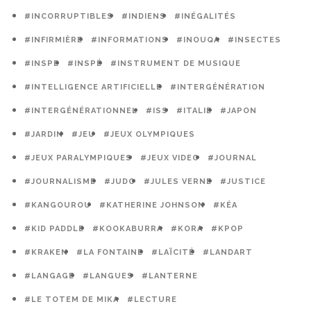
#INCORRUPTIBLES
#INDIENS
#INÉGALITÉS
#INFIRMIÈRE
#INFORMATIONS
#INOUQA
#INSECTES
#INSPE
#INSPÉ
#INSTRUMENT DE MUSIQUE
#INTELLIGENCE ARTIFICIELLE
#INTERGÉNÉRATION
#INTERGÉNÉRATIONNEL
#ISS
#ITALIE
#JAPON
#JARDIN
#JEU
#JEUX OLYMPIQUES
#JEUX PARALYMPIQUES
#JEUX VIDEO
#JOURNAL
#JOURNALISME
#JUDO
#JULES VERNE
#JUSTICE
#KANGOUROU
#KATHERINE JOHNSON
#KÉA
#KID PADDLE
#KOOKABURRA
#KORA
#KPOP
#KRAKEN
#LA FONTAINE
#LAÏCITÉ
#LANDART
#LANGAGE
#LANGUES
#LANTERNE
#LE TOTEM DE MIKA
#LECTURE