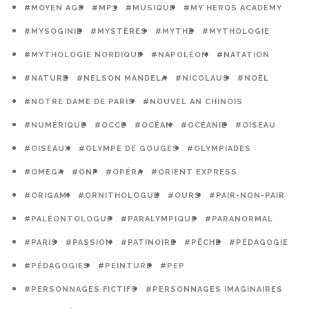
#MOYEN AGE
#MP3
#MUSIQUE
#MY HEROS ACADEMY
#MYSOGINIE
#MYSTÈRES
#MYTHE
#MYTHOLOGIE
#MYTHOLOGIE NORDIQUE
#NAPOLÉON
#NATATION
#NATURE
#NELSON MANDELA
#NICOLAUS
#NOËL
#NOTRE DAME DE PARIS
#NOUVEL AN CHINOIS
#NUMÉRIQUE
#OCCE
#OCÉAN
#OCÉANIE
#OISEAU
#OISEAUX
#OLYMPE DE GOUGES
#OLYMPIADES
#OMEGA
#ONF
#OPÉRA
#ORIENT EXPRESS
#ORIGAMI
#ORNITHOLOGUE
#OURS
#PAIR-NON-PAIR
#PALÉONTOLOGUE
#PARALYMPIQUE
#PARANORMAL
#PARIS
#PASSION
#PATINOIRE
#PÊCHE
#PÉDAGOGIE
#PÉDAGOGIES
#PEINTURE
#PEP
#PERSONNAGES FICTIFS
#PERSONNAGES IMAGINAIRES