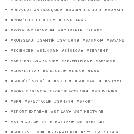
#RÉVOLUTION FRANÇAISE
#ROBIN DES BOIS
#ROMAIN
#ROMÉO ET JULIETTE
#ROSA PARKS
#ROSALIND FRANKLIN
#ROUMANIE
#RUGBY
#RUISSEAU
#SANTÉ
#SATURNE
#SAUMON
#SAVANE
#SCIENCES
#SÉJOURS
#SÉNÉGAL
#SERPENT
#SERPENT ARC EN CIEL
#SEVENTH SKY
#SEXISME
#SHAKESPEAR
#SICENCES
#SINGE
#SNCF
#SOCIÉTÉ SECRÈTE
#SOLEIL
#SOLIDARITÉ
#SOMMEIL
#SOPHIE ADENOT
#SORTIE SCOLAIRE
#SOUVENIRS
#SPA
#SPECTACLE
#SPHYNX
#SPORT
#SPORT EXTRÊME
#ST LARY
#ST NECTAIRE
#ST NICOLAS
#STÉRÉOTYPES
#STREET ART
#SUPERSTITION
#SURNATUREL
#SYSTÈME SOLAIRE