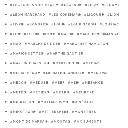
#LECTURE À VOIX HAUTE
#LÉGENDE
#LEGO
#LÉGUME
#LÉON MARCHAND
#LES KOKEMARS
#LIGOURE
#LION
#LIVRE
#LONDRES
#LOUP
#LOUP GAROU
#LOUPIAC
#LPO
#LUTIN
#LYNX
#MAIRIE
#MANCHOT
#MANGA
#MAO
#MARCHÉ DE NOËL
#MARGARET HAMILTON
#MARIONNETTES
#MARTHE GAUTIER
#MARTIN CHASSEUR
#MARTINIQUE
#MÉDIAS
#MÉDIATHÈQUE
#MÉDIATION ANIMALE
#MÉDIÉVAL
#MEDOC
#MÉDUSE
#MEEF
#MER
#MÉSANGE
#MÉTÉO
#MÉTIERS
#MÉTRO
#MEURTRE
#MIGRATION
#MILITANTISME
#MINÉRAUX
#MINOTAURE
#MITTERSHEIM
#MONSTRES
#MONT DE MARSAN
#MONTAG
#MONUMENTS