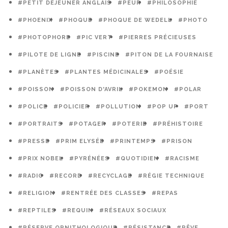
#PETIT DÉJEUNER ANGLAIS
#PEUR
#PHILOSOPHIE
#PHOENIX
#PHOQUE
#PHOQUE DE WEDELL
#PHOTO
#PHOTOPHORE
#PIC VERT
#PIERRES PRÉCIEUSES
#PILOTE DE LIGNE
#PISCINE
#PITON DE LA FOURNAISE
#PLANÈTES
#PLANTES MÉDICINALES
#POÉSIE
#POISSON
#POISSON D'AVRIL
#POKEMON
#POLAR
#POLICE
#POLICIER
#POLLUTION
#POP UP
#PORT
#PORTRAITS
#POTAGER
#POTERIE
#PRÉHISTOIRE
#PRESSE
#PRIM ELYSÉE
#PRINTEMPS
#PRISON
#PRIX NOBEL
#PYRÉNÉES
#QUOTIDIEN
#RACISME
#RADIO
#RECORD
#RECYCLAGE
#RÉGIE TECHNIQUE
#RELIGION
#RENTRÉE DES CLASSES
#REPAS
#REPTILES
#REQUIN
#RÉSEAUX SOCIAUX
#RÉSERVE ORNITHOLOGIQUE
#RÉSISTANCE
#RÊVE