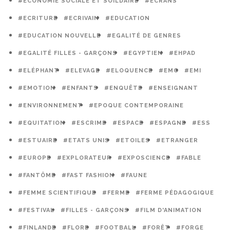
#ECONOMIE SOCIALE ET SOILDAIRE
#ECRANS
#ECRITURE
#ECRIVAIN
#EDUCATION
#EDUCATION NOUVELLE
#EGALITÉ DE GENRES
#EGALITÉ FILLES - GARÇONS
#EGYPTIEN
#EHPAD
#ELÉPHANT
#ELEVAGE
#ELOQUENCE
#EMC
#EMI
#EMOTION
#ENFANTS
#ENQUÊTE
#ENSEIGNANT
#ENVIRONNEMENT
#EPOQUE CONTEMPORAINE
#EQUITATION
#ESCRIME
#ESPACE
#ESPAGNE
#ESS
#ESTUAIRE
#ETATS UNIS
#ETOILES
#ETRANGER
#EUROPE
#EXPLORATEUR
#EXPOSCIENCE
#FABLE
#FANTÔME
#FAST FASHION
#FAUNE
#FEMME SCIENTIFIQUE
#FERME
#FERME PÉDAGOGIQUE
#FESTIVAL
#FILLES - GARÇONS
#FILM D'ANIMATION
#FINLANDE
#FLORE
#FOOTBALL
#FORÊT
#FORGE