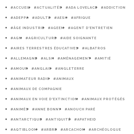
#ACCUEIL
#ACTUALITÉS
#ADA LOVELACE
#ADDICTION
#ADEPPA
#ADULTE
#AESH
#AFRIQUE
#ÂGE INDUSTRIE
#AGEEM
#AGENT D'ENTRETIEN
#AGN
#AGRICULTURE
#AIDE SOIGNANTE
#AIRES TERRESTRES ÉDUCATIVES
#ALBATROS
#ALLEMAGNE
#ALSH
#AMÉNAGEMENT
#AMITIÉ
#AMOUR
#ANGLAIS
#ANGLETERRE
#ANIMATEUR RADIO
#ANIMAUX
#ANIMAUX DE COMPAGNIE
#ANIMAUX EN VOIE D'EXTINCTION
#ANIMAUX PROTÉGÉS
#ANIMÉS
#ANNE BONNY
#ANOUCH PARÉ
#ANTARCTIQUE
#ANTIQUITÉ
#APATHEID
#AQTIBLOOM
#ARBRE
#ARCACHON
#ARCHÉOLOGUE