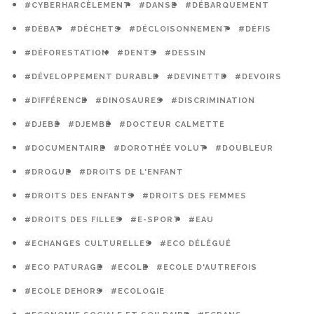
#CYBERHARCÈLEMENT
#DANSE
#DÉBARQUEMENT
#DÉBAT
#DÉCHETS
#DÉCLOISONNEMENT
#DÉFIS
#DÉFORESTATION
#DENTS
#DESSIN
#DÉVELOPPEMENT DURABLE
#DEVINETTE
#DEVOIRS
#DIFFÉRENCE
#DINOSAURES
#DISCRIMINATION
#DJEBÉ
#DJEMBÉ
#DOCTEUR CALMETTE
#DOCUMENTAIRE
#DOROTHÉE VOLUT
#DOUBLEUR
#DROGUE
#DROITS DE L'ENFANT
#DROITS DES ENFANTS
#DROITS DES FEMMES
#DROITS DES FILLES
#E-SPORT
#EAU
#ECHANGES CULTURELLES
#ECO DÉLÉGUÉ
#ECO PATURAGE
#ECOLE
#ECOLE D'AUTREFOIS
#ECOLE DEHORS
#ECOLOGIE