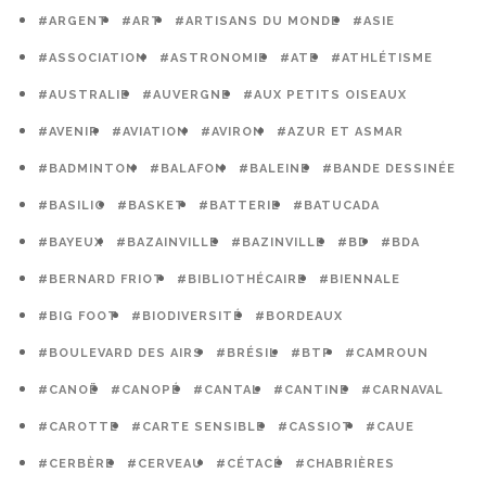
#ARGENT
#ART
#ARTISANS DU MONDE
#ASIE
#ASSOCIATION
#ASTRONOMIE
#ATE
#ATHLÉTISME
#AUSTRALIE
#AUVERGNE
#AUX PETITS OISEAUX
#AVENIR
#AVIATION
#AVIRON
#AZUR ET ASMAR
#BADMINTON
#BALAFON
#BALEINE
#BANDE DESSINÉE
#BASILIC
#BASKET
#BATTERIE
#BATUCADA
#BAYEUX
#BAZAINVILLE
#BAZINVILLE
#BD
#BDA
#BERNARD FRIOT
#BIBLIOTHÉCAIRE
#BIENNALE
#BIG FOOT
#BIODIVERSITÉ
#BORDEAUX
#BOULEVARD DES AIRS
#BRÉSIL
#BTP
#CAMROUN
#CANOË
#CANOPÉ
#CANTAL
#CANTINE
#CARNAVAL
#CAROTTE
#CARTE SENSIBLE
#CASSIOT
#CAUE
#CERBÈRE
#CERVEAU
#CÉTACÉ
#CHABRIÈRES