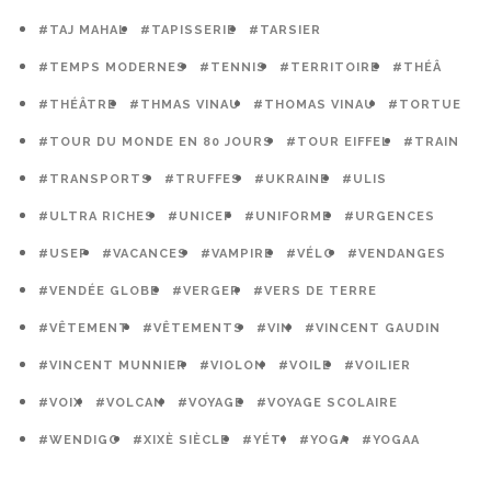
#TAJ MAHAL
#TAPISSERIE
#TARSIER
#TEMPS MODERNES
#TENNIS
#TERRITOIRE
#THÉÂ
#THÉÂTRE
#THMAS VINAU
#THOMAS VINAU
#TORTUE
#TOUR DU MONDE EN 80 JOURS
#TOUR EIFFEL
#TRAIN
#TRANSPORTS
#TRUFFES
#UKRAINE
#ULIS
#ULTRA RICHES
#UNICEF
#UNIFORME
#URGENCES
#USEP
#VACANCES
#VAMPIRE
#VÉLO
#VENDANGES
#VENDÉE GLOBE
#VERGER
#VERS DE TERRE
#VÊTEMENT
#VÊTEMENTS
#VIN
#VINCENT GAUDIN
#VINCENT MUNNIER
#VIOLON
#VOILE
#VOILIER
#VOIX
#VOLCAN
#VOYAGE
#VOYAGE SCOLAIRE
#WENDIGO
#XIXÈ SIÈCLE
#YÉTI
#YOGA
#YOGAA