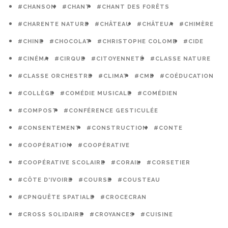
#CHANSON
#CHANT
#CHANT DES FORÊTS
#CHARENTE NATURE
#CHÂTEAU
#CHÂTEUA
#CHIMÈRE
#CHINE
#CHOCOLAT
#CHRISTOPHE COLOMB
#CIDE
#CINÉMA
#CIRQUE
#CITOYENNETÉ
#CLASSE NATURE
#CLASSE ORCHESTRE
#CLIMAT
#CME
#COÉDUCATION
#COLLÈGE
#COMÉDIE MUSICALE
#COMÉDIEN
#COMPOST
#CONFÉRENCE GESTICULÉE
#CONSENTEMENT
#CONSTRUCTION
#CONTE
#COOPÉRATION
#COOPÉRATIVE
#COOPÉRATIVE SCOLAIRE
#CORAIL
#CORSETIER
#CÔTE D'IVOIRE
#COURSE
#COUSTEAU
#CPNQUÊTE SPATIALE
#CROCECRAN
#CROSS SOLIDAIRE
#CROYANCES
#CUISINE