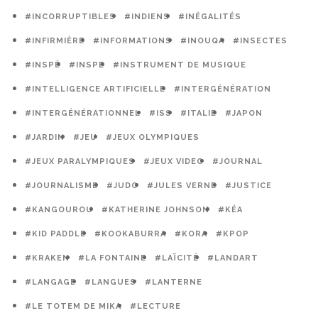
#INCORRUPTIBLES
#INDIENS
#INÉGALITÉS
#INFIRMIÈRE
#INFORMATIONS
#INOUQA
#INSECTES
#INSPÉ
#INSPE
#INSTRUMENT DE MUSIQUE
#INTELLIGENCE ARTIFICIELLE
#INTERGÉNÉRATION
#INTERGÉNÉRATIONNEL
#ISS
#ITALIE
#JAPON
#JARDIN
#JEU
#JEUX OLYMPIQUES
#JEUX PARALYMPIQUES
#JEUX VIDEO
#JOURNAL
#JOURNALISME
#JUDO
#JULES VERNE
#JUSTICE
#KANGOUROU
#KATHERINE JOHNSON
#KÉA
#KID PADDLE
#KOOKABURRA
#KORA
#KPOP
#KRAKEN
#LA FONTAINE
#LAÏCITÉ
#LANDART
#LANGAGE
#LANGUES
#LANTERNE
#LE TOTEM DE MIKA
#LECTURE