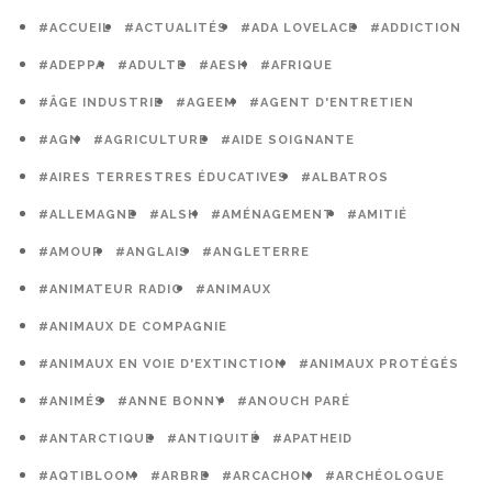
#ACCUEIL
#ACTUALITÉS
#ADA LOVELACE
#ADDICTION
#ADEPPA
#ADULTE
#AESH
#AFRIQUE
#ÂGE INDUSTRIE
#AGEEM
#AGENT D'ENTRETIEN
#AGN
#AGRICULTURE
#AIDE SOIGNANTE
#AIRES TERRESTRES ÉDUCATIVES
#ALBATROS
#ALLEMAGNE
#ALSH
#AMÉNAGEMENT
#AMITIÉ
#AMOUR
#ANGLAIS
#ANGLETERRE
#ANIMATEUR RADIO
#ANIMAUX
#ANIMAUX DE COMPAGNIE
#ANIMAUX EN VOIE D'EXTINCTION
#ANIMAUX PROTÉGÉS
#ANIMÉS
#ANNE BONNY
#ANOUCH PARÉ
#ANTARCTIQUE
#ANTIQUITÉ
#APATHEID
#AQTIBLOOM
#ARBRE
#ARCACHON
#ARCHÉOLOGUE