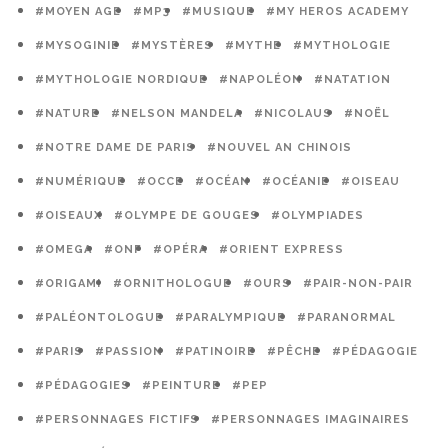
#MOYEN AGE
#MP3
#MUSIQUE
#MY HEROS ACADEMY
#MYSOGINIE
#MYSTÈRES
#MYTHE
#MYTHOLOGIE
#MYTHOLOGIE NORDIQUE
#NAPOLÉON
#NATATION
#NATURE
#NELSON MANDELA
#NICOLAUS
#NOËL
#NOTRE DAME DE PARIS
#NOUVEL AN CHINOIS
#NUMÉRIQUE
#OCCE
#OCÉAN
#OCÉANIE
#OISEAU
#OISEAUX
#OLYMPE DE GOUGES
#OLYMPIADES
#OMEGA
#ONF
#OPÉRA
#ORIENT EXPRESS
#ORIGAMI
#ORNITHOLOGUE
#OURS
#PAIR-NON-PAIR
#PALÉONTOLOGUE
#PARALYMPIQUE
#PARANORMAL
#PARIS
#PASSION
#PATINOIRE
#PÊCHE
#PÉDAGOGIE
#PÉDAGOGIES
#PEINTURE
#PEP
#PERSONNAGES FICTIFS
#PERSONNAGES IMAGINAIRES