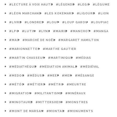
#LECTURE À VOIX HAUTE
#LÉGENDE
#LEGO
#LÉGUME
#LÉON MARCHAND
#LES KOKEMARS
#LIGOURE
#LION
#LIVRE
#LONDRES
#LOUP
#LOUP GAROU
#LOUPIAC
#LPO
#LUTIN
#LYNX
#MAIRIE
#MANCHOT
#MANGA
#MAO
#MARCHÉ DE NOËL
#MARGARET HAMILTON
#MARIONNETTES
#MARTHE GAUTIER
#MARTIN CHASSEUR
#MARTINIQUE
#MÉDIAS
#MÉDIATHÈQUE
#MÉDIATION ANIMALE
#MÉDIÉVAL
#MEDOC
#MÉDUSE
#MEEF
#MER
#MÉSANGE
#MÉTÉO
#MÉTIERS
#MÉTRO
#MEURTRE
#MIGRATION
#MILITANTISME
#MINÉRAUX
#MINOTAURE
#MITTERSHEIM
#MONSTRES
#MONT DE MARSAN
#MONTAG
#MONUMENTS