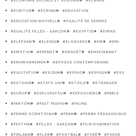
#ECONOMIE SOCIALE ET SOILDAIRE
#ECRANS
#ECRITURE
#ECRIVAIN
#EDUCATION
#EDUCATION NOUVELLE
#EGALITÉ DE GENRES
#EGALITÉ FILLES - GARÇONS
#EGYPTIEN
#EHPAD
#ELÉPHANT
#ELEVAGE
#ELOQUENCE
#EMC
#EMI
#EMOTION
#ENFANTS
#ENQUÊTE
#ENSEIGNANT
#ENVIRONNEMENT
#EPOQUE CONTEMPORAINE
#EQUITATION
#ESCRIME
#ESPACE
#ESPAGNE
#ESS
#ESTUAIRE
#ETATS UNIS
#ETOILES
#ETRANGER
#EUROPE
#EXPLORATEUR
#EXPOSCIENCE
#FABLE
#FANTÔME
#FAST FASHION
#FAUNE
#FEMME SCIENTIFIQUE
#FERME
#FERME PÉDAGOGIQUE
#FESTIVAL
#FILLES - GARÇONS
#FILM D'ANIMATION
#FINLANDE
#FLORE
#FOOTBALL
#FORÊT
#FORGE