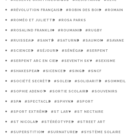
#RÉVOLUTION FRANÇAISE
#ROBIN DES BOIS
#ROMAIN
#ROMÉO ET JULIETTE
#ROSA PARKS
#ROSALIND FRANKLIN
#ROUMANIE
#RUGBY
#RUISSEAU
#SANTÉ
#SATURNE
#SAUMON
#SAVANE
#SCIENCES
#SÉJOURS
#SÉNÉGAL
#SERPENT
#SERPENT ARC EN CIEL
#SEVENTH SKY
#SEXISME
#SHAKESPEAR
#SICENCES
#SINGE
#SNCF
#SOCIÉTÉ SECRÈTE
#SOLEIL
#SOLIDARITÉ
#SOMMEIL
#SOPHIE ADENOT
#SORTIE SCOLAIRE
#SOUVENIRS
#SPA
#SPECTACLE
#SPHYNX
#SPORT
#SPORT EXTRÊME
#ST LARY
#ST NECTAIRE
#ST NICOLAS
#STÉRÉOTYPES
#STREET ART
#SUPERSTITION
#SURNATUREL
#SYSTÈME SOLAIRE