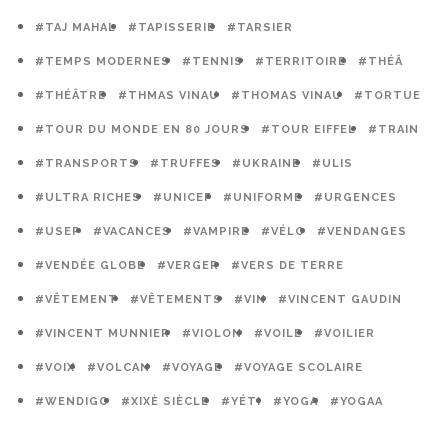
#TAJ MAHAL
#TAPISSERIE
#TARSIER
#TEMPS MODERNES
#TENNIS
#TERRITOIRE
#THÉÂ
#THÉÂTRE
#THMAS VINAU
#THOMAS VINAU
#TORTUE
#TOUR DU MONDE EN 80 JOURS
#TOUR EIFFEL
#TRAIN
#TRANSPORTS
#TRUFFES
#UKRAINE
#ULIS
#ULTRA RICHES
#UNICEF
#UNIFORME
#URGENCES
#USEP
#VACANCES
#VAMPIRE
#VÉLO
#VENDANGES
#VENDÉE GLOBE
#VERGER
#VERS DE TERRE
#VÊTEMENT
#VÊTEMENTS
#VIN
#VINCENT GAUDIN
#VINCENT MUNNIER
#VIOLON
#VOILE
#VOILIER
#VOIX
#VOLCAN
#VOYAGE
#VOYAGE SCOLAIRE
#WENDIGO
#XIXÈ SIÈCLE
#YÉTI
#YOGA
#YOGAA