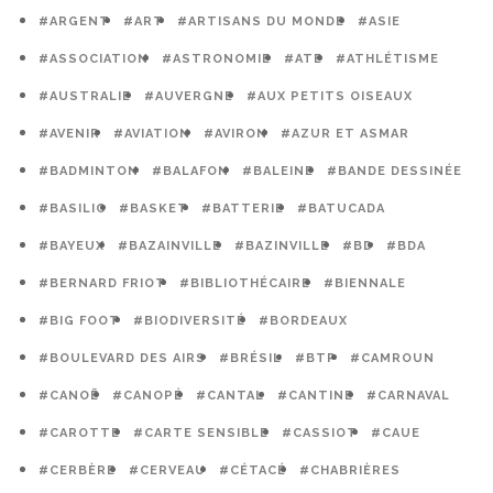
#ARGENT
#ART
#ARTISANS DU MONDE
#ASIE
#ASSOCIATION
#ASTRONOMIE
#ATE
#ATHLÉTISME
#AUSTRALIE
#AUVERGNE
#AUX PETITS OISEAUX
#AVENIR
#AVIATION
#AVIRON
#AZUR ET ASMAR
#BADMINTON
#BALAFON
#BALEINE
#BANDE DESSINÉE
#BASILIC
#BASKET
#BATTERIE
#BATUCADA
#BAYEUX
#BAZAINVILLE
#BAZINVILLE
#BD
#BDA
#BERNARD FRIOT
#BIBLIOTHÉCAIRE
#BIENNALE
#BIG FOOT
#BIODIVERSITÉ
#BORDEAUX
#BOULEVARD DES AIRS
#BRÉSIL
#BTP
#CAMROUN
#CANOË
#CANOPÉ
#CANTAL
#CANTINE
#CARNAVAL
#CAROTTE
#CARTE SENSIBLE
#CASSIOT
#CAUE
#CERBÈRE
#CERVEAU
#CÉTACÉ
#CHABRIÈRES