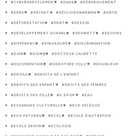
#CYBERHARCÈLEMENT
#DANSE
#DÉBARQUEMENT
#DÉBAT
#DÉCHETS
#DÉCLOISONNEMENT
#DÉFIS
#DÉFORESTATION
#DENTS
#DESSIN
#DÉVELOPPEMENT DURABLE
#DEVINETTE
#DEVOIRS
#DIFFÉRENCE
#DINOSAURES
#DISCRIMINATION
#DJEBÉ
#DJEMBÉ
#DOCTEUR CALMETTE
#DOCUMENTAIRE
#DOROTHÉE VOLUT
#DOUBLEUR
#DROGUE
#DROITS DE L'ENFANT
#DROITS DES ENFANTS
#DROITS DES FEMMES
#DROITS DES FILLES
#E-SPORT
#EAU
#ECHANGES CULTURELLES
#ECO DÉLÉGUÉ
#ECO PATURAGE
#ECOLE
#ECOLE D'AUTREFOIS
#ECOLE DEHORS
#ECOLOGIE