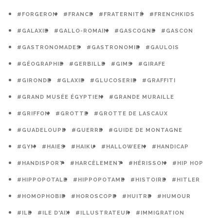
#FORGERON
#FRANCE
#FRATERNITÉ
#FRENCHKIDS
#GALAXIE
#GALLO-ROMAIN
#GASCOGNE
#GASCON
#GASTRONOMADES
#GASTRONOMIE
#GAULOIS
#GÉOGRAPHIE
#GERBILLE
#GIMS
#GIRAFE
#GIRONDE
#GLAXIE
#GLUCOSERIE
#GRAFFITI
#GRAND MUSÉE ÉGYPTIEN
#GRANDE MURAILLE
#GRIFFON
#GROTTE
#GROTTE DE LASCAUX
#GUADELOUPE
#GUERRE
#GUIDE DE MONTAGNE
#GYM
#HAIES
#HAIKU
#HALLOWEEN
#HANDICAP
#HANDISPORT
#HARCÈLEMENT
#HÉRISSON
#HIP HOP
#HIPPOPOTALE
#HIPPOPOTAME
#HISTOIRE
#HITLER
#HOMOPHOBIE
#HOROSCOPE
#HUITRE
#HUMOUR
#ILE
#ILE D'AIX
#ILLUSTRATEUR
#IMMIGRATION