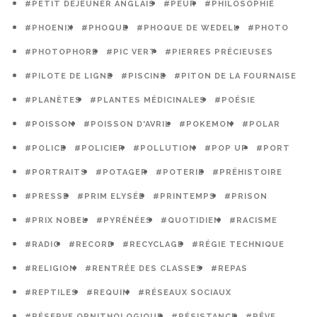
#PETIT DÉJEUNER ANGLAIS
#PEUR
#PHILOSOPHIE
#PHOENIX
#PHOQUE
#PHOQUE DE WEDELL
#PHOTO
#PHOTOPHORE
#PIC VERT
#PIERRES PRÉCIEUSES
#PILOTE DE LIGNE
#PISCINE
#PITON DE LA FOURNAISE
#PLANÈTES
#PLANTES MÉDICINALES
#POÉSIE
#POISSON
#POISSON D'AVRIL
#POKEMON
#POLAR
#POLICE
#POLICIER
#POLLUTION
#POP UP
#PORT
#PORTRAITS
#POTAGER
#POTERIE
#PRÉHISTOIRE
#PRESSE
#PRIM ELYSÉE
#PRINTEMPS
#PRISON
#PRIX NOBEL
#PYRÉNÉES
#QUOTIDIEN
#RACISME
#RADIO
#RECORD
#RECYCLAGE
#RÉGIE TECHNIQUE
#RELIGION
#RENTRÉE DES CLASSES
#REPAS
#REPTILES
#REQUIN
#RÉSEAUX SOCIAUX
#RÉSERVE ORNITHOLOGIQUE
#RÉSISTANCE
#RÊVE