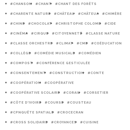
#CHANSON
#CHANT
#CHANT DES FORÊTS
#CHARENTE NATURE
#CHÂTEAU
#CHÂTEUA
#CHIMÈRE
#CHINE
#CHOCOLAT
#CHRISTOPHE COLOMB
#CIDE
#CINÉMA
#CIRQUE
#CITOYENNETÉ
#CLASSE NATURE
#CLASSE ORCHESTRE
#CLIMAT
#CME
#COÉDUCATION
#COLLÈGE
#COMÉDIE MUSICALE
#COMÉDIEN
#COMPOST
#CONFÉRENCE GESTICULÉE
#CONSENTEMENT
#CONSTRUCTION
#CONTE
#COOPÉRATION
#COOPÉRATIVE
#COOPÉRATIVE SCOLAIRE
#CORAIL
#CORSETIER
#CÔTE D'IVOIRE
#COURSE
#COUSTEAU
#CPNQUÊTE SPATIALE
#CROCECRAN
#CROSS SOLIDAIRE
#CROYANCES
#CUISINE