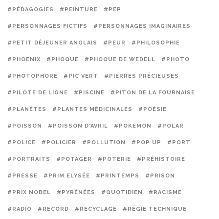
#PÉDAGOGIES
#PEINTURE
#PEP
#PERSONNAGES FICTIFS
#PERSONNAGES IMAGINAIRES
#PETIT DÉJEUNER ANGLAIS
#PEUR
#PHILOSOPHIE
#PHOENIX
#PHOQUE
#PHOQUE DE WEDELL
#PHOTO
#PHOTOPHORE
#PIC VERT
#PIERRES PRÉCIEUSES
#PILOTE DE LIGNE
#PISCINE
#PITON DE LA FOURNAISE
#PLANÈTES
#PLANTES MÉDICINALES
#POÉSIE
#POISSON
#POISSON D'AVRIL
#POKEMON
#POLAR
#POLICE
#POLICIER
#POLLUTION
#POP UP
#PORT
#PORTRAITS
#POTAGER
#POTERIE
#PRÉHISTOIRE
#PRESSE
#PRIM ELYSÉE
#PRINTEMPS
#PRISON
#PRIX NOBEL
#PYRÉNÉES
#QUOTIDIEN
#RACISME
#RADIO
#RECORD
#RECYCLAGE
#RÉGIE TECHNIQUE