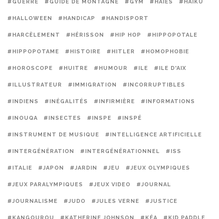
#GUERRE
#GUIDE DE MONTAGNE
#GYM
#HAIES
#HAIKU
#HALLOWEEN
#HANDICAP
#HANDISPORT
#HARCÈLEMENT
#HÉRISSON
#HIP HOP
#HIPPOPOTALE
#HIPPOPOTAME
#HISTOIRE
#HITLER
#HOMOPHOBIE
#HOROSCOPE
#HUITRE
#HUMOUR
#ILE
#ILE D'AIX
#ILLUSTRATEUR
#IMMIGRATION
#INCORRUPTIBLES
#INDIENS
#INÉGALITÉS
#INFIRMIÈRE
#INFORMATIONS
#INOUQA
#INSECTES
#INSPE
#INSPÉ
#INSTRUMENT DE MUSIQUE
#INTELLIGENCE ARTIFICIELLE
#INTERGÉNÉRATION
#INTERGÉNÉRATIONNEL
#ISS
#ITALIE
#JAPON
#JARDIN
#JEU
#JEUX OLYMPIQUES
#JEUX PARALYMPIQUES
#JEUX VIDEO
#JOURNAL
#JOURNALISME
#JUDO
#JULES VERNE
#JUSTICE
#KANGOUROU
#KATHERINE JOHNSON
#KÉA
#KID PADDLE