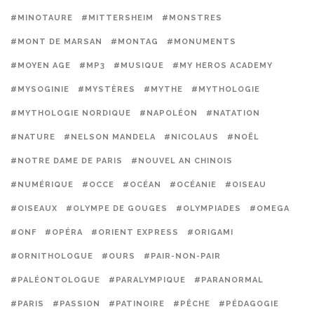
#MINOTAURE
#MITTERSHEIM
#MONSTRES
#MONT DE MARSAN
#MONTAG
#MONUMENTS
#MOYEN AGE
#MP3
#MUSIQUE
#MY HEROS ACADEMY
#MYSOGINIE
#MYSTÈRES
#MYTHE
#MYTHOLOGIE
#MYTHOLOGIE NORDIQUE
#NAPOLÉON
#NATATION
#NATURE
#NELSON MANDELA
#NICOLAUS
#NOËL
#NOTRE DAME DE PARIS
#NOUVEL AN CHINOIS
#NUMÉRIQUE
#OCCE
#OCÉAN
#OCÉANIE
#OISEAU
#OISEAUX
#OLYMPE DE GOUGES
#OLYMPIADES
#OMEGA
#ONF
#OPÉRA
#ORIENT EXPRESS
#ORIGAMI
#ORNITHOLOGUE
#OURS
#PAIR-NON-PAIR
#PALÉONTOLOGUE
#PARALYMPIQUE
#PARANORMAL
#PARIS
#PASSION
#PATINOIRE
#PÊCHE
#PÉDAGOGIE