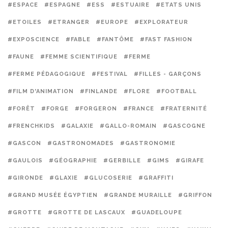
#ESPACE
#ESPAGNE
#ESS
#ESTUAIRE
#ETATS UNIS
#ETOILES
#ETRANGER
#EUROPE
#EXPLORATEUR
#EXPOSCIENCE
#FABLE
#FANTÔME
#FAST FASHION
#FAUNE
#FEMME SCIENTIFIQUE
#FERME
#FERME PÉDAGOGIQUE
#FESTIVAL
#FILLES - GARÇONS
#FILM D'ANIMATION
#FINLANDE
#FLORE
#FOOTBALL
#FORÊT
#FORGE
#FORGERON
#FRANCE
#FRATERNITÉ
#FRENCHKIDS
#GALAXIE
#GALLO-ROMAIN
#GASCOGNE
#GASCON
#GASTRONOMADES
#GASTRONOMIE
#GAULOIS
#GÉOGRAPHIE
#GERBILLE
#GIMS
#GIRAFE
#GIRONDE
#GLAXIE
#GLUCOSERIE
#GRAFFITI
#GRAND MUSÉE ÉGYPTIEN
#GRANDE MURAILLE
#GRIFFON
#GROTTE
#GROTTE DE LASCAUX
#GUADELOUPE