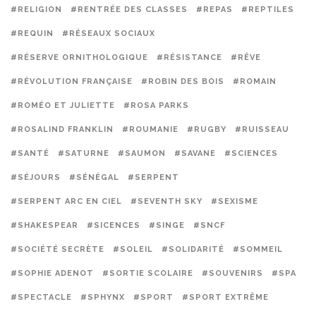
#RELIGION
#RENTRÉE DES CLASSES
#REPAS
#REPTILES
#REQUIN
#RÉSEAUX SOCIAUX
#RÉSERVE ORNITHOLOGIQUE
#RÉSISTANCE
#RÊVE
#RÉVOLUTION FRANÇAISE
#ROBIN DES BOIS
#ROMAIN
#ROMÉO ET JULIETTE
#ROSA PARKS
#ROSALIND FRANKLIN
#ROUMANIE
#RUGBY
#RUISSEAU
#SANTÉ
#SATURNE
#SAUMON
#SAVANE
#SCIENCES
#SÉJOURS
#SÉNÉGAL
#SERPENT
#SERPENT ARC EN CIEL
#SEVENTH SKY
#SEXISME
#SHAKESPEAR
#SICENCES
#SINGE
#SNCF
#SOCIÉTÉ SECRÈTE
#SOLEIL
#SOLIDARITÉ
#SOMMEIL
#SOPHIE ADENOT
#SORTIE SCOLAIRE
#SOUVENIRS
#SPA
#SPECTACLE
#SPHYNX
#SPORT
#SPORT EXTRÊME