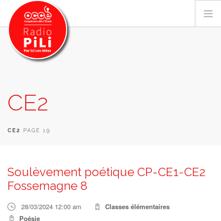
PRÉSENTATION
CE2
GRILLE DES PROGRAMMES
EMISSIONS / PODCASTS
SUR LE TERRITOIRE
CE2
PAGE 19
RESSOURCES
LES ACTU.
Soulèvement poétique CP-CE1-CE2
RECHERCHER
Fossemagne 8
CONTACT
28/03/2024 12:00 am
Classes élémentaires
Poésie