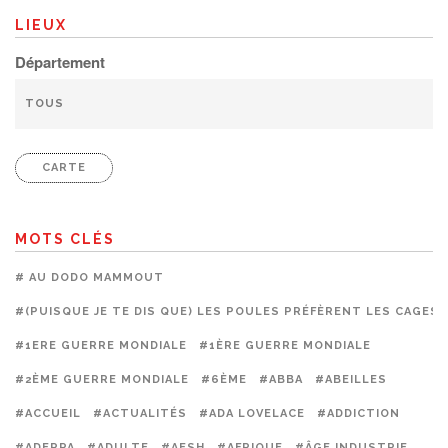
LIEUX
Département
CARTE
MOTS CLÉS
# AU DODO MAMMOUT
#(PUISQUE JE TE DIS QUE) LES POULES PRÉFÈRENT LES CAGES
#1ERE GUERRE MONDIALE
#1ÈRE GUERRE MONDIALE
#2ÈME GUERRE MONDIALE
#6ÈME
#ABBA
#ABEILLES
#ACCUEIL
#ACTUALITÉS
#ADA LOVELACE
#ADDICTION
#ADEPPA
#ADULTE
#AESH
#AFRIQUE
#ÂGE INDUSTRIE