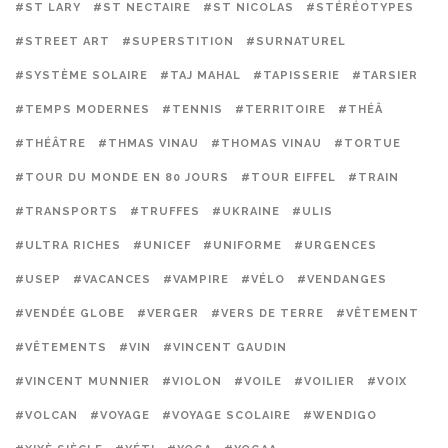
#ST LARY
#ST NECTAIRE
#ST NICOLAS
#STÉRÉOTYPES
#STREET ART
#SUPERSTITION
#SURNATUREL
#SYSTÈME SOLAIRE
#TAJ MAHAL
#TAPISSERIE
#TARSIER
#TEMPS MODERNES
#TENNIS
#TERRITOIRE
#THÉÂ
#THÉÂTRE
#THMAS VINAU
#THOMAS VINAU
#TORTUE
#TOUR DU MONDE EN 80 JOURS
#TOUR EIFFEL
#TRAIN
#TRANSPORTS
#TRUFFES
#UKRAINE
#ULIS
#ULTRA RICHES
#UNICEF
#UNIFORME
#URGENCES
#USEP
#VACANCES
#VAMPIRE
#VÉLO
#VENDANGES
#VENDÉE GLOBE
#VERGER
#VERS DE TERRE
#VÊTEMENT
#VÊTEMENTS
#VIN
#VINCENT GAUDIN
#VINCENT MUNNIER
#VIOLON
#VOILE
#VOILIER
#VOIX
#VOLCAN
#VOYAGE
#VOYAGE SCOLAIRE
#WENDIGO