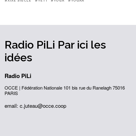
#XIXÈ SIÈCLE
#YÉTI
#YOGA
#YOGAA
Radio PiLi
Par ici
les
idées
Radio PiLi
OCCE | Fédération Nationale
101 bis rue du Ranelagh
75016
PARIS
email: c.juteau@occe.coop