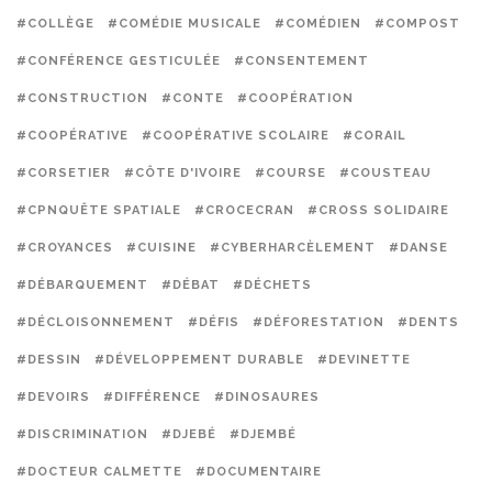
#COLLÈGE
#COMÉDIE MUSICALE
#COMÉDIEN
#COMPOST
#CONFÉRENCE GESTICULÉE
#CONSENTEMENT
#CONSTRUCTION
#CONTE
#COOPÉRATION
#COOPÉRATIVE
#COOPÉRATIVE SCOLAIRE
#CORAIL
#CORSETIER
#CÔTE D'IVOIRE
#COURSE
#COUSTEAU
#CPNQUÊTE SPATIALE
#CROCECRAN
#CROSS SOLIDAIRE
#CROYANCES
#CUISINE
#CYBERHARCÈLEMENT
#DANSE
#DÉBARQUEMENT
#DÉBAT
#DÉCHETS
#DÉCLOISONNEMENT
#DÉFIS
#DÉFORESTATION
#DENTS
#DESSIN
#DÉVELOPPEMENT DURABLE
#DEVINETTE
#DEVOIRS
#DIFFÉRENCE
#DINOSAURES
#DISCRIMINATION
#DJEBÉ
#DJEMBÉ
#DOCTEUR CALMETTE
#DOCUMENTAIRE