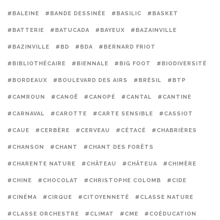
#BALEINE
#BANDE DESSINÉE
#BASILIC
#BASKET
#BATTERIE
#BATUCADA
#BAYEUX
#BAZAINVILLE
#BAZINVILLE
#BD
#BDA
#BERNARD FRIOT
#BIBLIOTHÉCAIRE
#BIENNALE
#BIG FOOT
#BIODIVERSITÉ
#BORDEAUX
#BOULEVARD DES AIRS
#BRÉSIL
#BTP
#CAMROUN
#CANOË
#CANOPÉ
#CANTAL
#CANTINE
#CARNAVAL
#CAROTTE
#CARTE SENSIBLE
#CASSIOT
#CAUE
#CERBÈRE
#CERVEAU
#CÉTACÉ
#CHABRIÈRES
#CHANSON
#CHANT
#CHANT DES FORÊTS
#CHARENTE NATURE
#CHÂTEAU
#CHÂTEUA
#CHIMÈRE
#CHINE
#CHOCOLAT
#CHRISTOPHE COLOMB
#CIDE
#CINÉMA
#CIRQUE
#CITOYENNETÉ
#CLASSE NATURE
#CLASSE ORCHESTRE
#CLIMAT
#CME
#COÉDUCATION