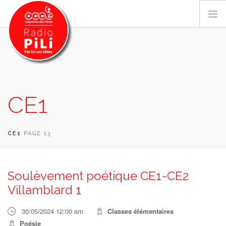
PRÉSENTATION
CE1
GRILLE DES PROGRAMMES
EMISSIONS / PODCASTS
SUR LE TERRITOIRE
CE1
PAGE 13
RESSOURCES
LES ACTU.
Soulèvement poétique CE1-CE2
RECHERCHER
Villamblard 1
CONTACT
30/05/2024 12:00 am
Classes élémentaires
Poésie