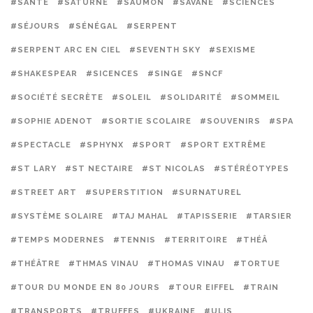
#SANTÉ
#SATURNE
#SAUMON
#SAVANE
#SCIENCES
#SÉJOURS
#SÉNÉGAL
#SERPENT
#SERPENT ARC EN CIEL
#SEVENTH SKY
#SEXISME
#SHAKESPEAR
#SICENCES
#SINGE
#SNCF
#SOCIÉTÉ SECRÈTE
#SOLEIL
#SOLIDARITÉ
#SOMMEIL
#SOPHIE ADENOT
#SORTIE SCOLAIRE
#SOUVENIRS
#SPA
#SPECTACLE
#SPHYNX
#SPORT
#SPORT EXTRÊME
#ST LARY
#ST NECTAIRE
#ST NICOLAS
#STÉRÉOTYPES
#STREET ART
#SUPERSTITION
#SURNATUREL
#SYSTÈME SOLAIRE
#TAJ MAHAL
#TAPISSERIE
#TARSIER
#TEMPS MODERNES
#TENNIS
#TERRITOIRE
#THÉÂ
#THÉÂTRE
#THMAS VINAU
#THOMAS VINAU
#TORTUE
#TOUR DU MONDE EN 80 JOURS
#TOUR EIFFEL
#TRAIN
#TRANSPORTS
#TRUFFES
#UKRAINE
#ULIS