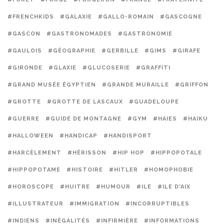
#FRENCHKIDS
#GALAXIE
#GALLO-ROMAIN
#GASCOGNE
#GASCON
#GASTRONOMADES
#GASTRONOMIE
#GAULOIS
#GÉOGRAPHIE
#GERBILLE
#GIMS
#GIRAFE
#GIRONDE
#GLAXIE
#GLUCOSERIE
#GRAFFITI
#GRAND MUSÉE ÉGYPTIEN
#GRANDE MURAILLE
#GRIFFON
#GROTTE
#GROTTE DE LASCAUX
#GUADELOUPE
#GUERRE
#GUIDE DE MONTAGNE
#GYM
#HAIES
#HAIKU
#HALLOWEEN
#HANDICAP
#HANDISPORT
#HARCÈLEMENT
#HÉRISSON
#HIP HOP
#HIPPOPOTALE
#HIPPOPOTAME
#HISTOIRE
#HITLER
#HOMOPHOBIE
#HOROSCOPE
#HUITRE
#HUMOUR
#ILE
#ILE D'AIX
#ILLUSTRATEUR
#IMMIGRATION
#INCORRUPTIBLES
#INDIENS
#INÉGALITÉS
#INFIRMIÈRE
#INFORMATIONS