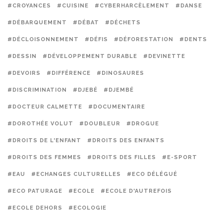
#CROYANCES
#CUISINE
#CYBERHARCÈLEMENT
#DANSE
#DÉBARQUEMENT
#DÉBAT
#DÉCHETS
#DÉCLOISONNEMENT
#DÉFIS
#DÉFORESTATION
#DENTS
#DESSIN
#DÉVELOPPEMENT DURABLE
#DEVINETTE
#DEVOIRS
#DIFFÉRENCE
#DINOSAURES
#DISCRIMINATION
#DJEBÉ
#DJEMBÉ
#DOCTEUR CALMETTE
#DOCUMENTAIRE
#DOROTHÉE VOLUT
#DOUBLEUR
#DROGUE
#DROITS DE L'ENFANT
#DROITS DES ENFANTS
#DROITS DES FEMMES
#DROITS DES FILLES
#E-SPORT
#EAU
#ECHANGES CULTURELLES
#ECO DÉLÉGUÉ
#ECO PATURAGE
#ECOLE
#ECOLE D'AUTREFOIS
#ECOLE DEHORS
#ECOLOGIE