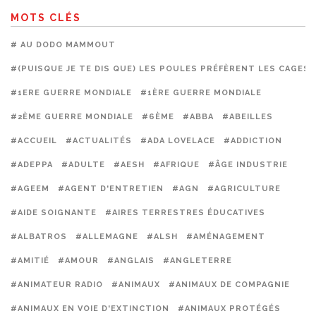
MOTS CLÉS
# AU DODO MAMMOUT
#(PUISQUE JE TE DIS QUE) LES POULES PRÉFÈRENT LES CAGES
#1ERE GUERRE MONDIALE
#1ÈRE GUERRE MONDIALE
#2ÈME GUERRE MONDIALE
#6ÈME
#ABBA
#ABEILLES
#ACCUEIL
#ACTUALITÉS
#ADA LOVELACE
#ADDICTION
#ADEPPA
#ADULTE
#AESH
#AFRIQUE
#ÂGE INDUSTRIE
#AGEEM
#AGENT D'ENTRETIEN
#AGN
#AGRICULTURE
#AIDE SOIGNANTE
#AIRES TERRESTRES ÉDUCATIVES
#ALBATROS
#ALLEMAGNE
#ALSH
#AMÉNAGEMENT
#AMITIÉ
#AMOUR
#ANGLAIS
#ANGLETERRE
#ANIMATEUR RADIO
#ANIMAUX
#ANIMAUX DE COMPAGNIE
#ANIMAUX EN VOIE D'EXTINCTION
#ANIMAUX PROTÉGÉS