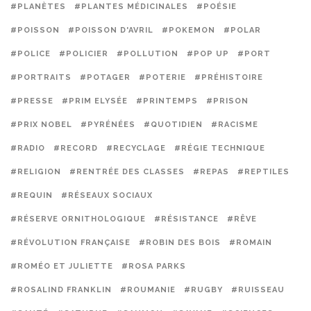
#PLANÈTES
#PLANTES MÉDICINALES
#POÉSIE
#POISSON
#POISSON D'AVRIL
#POKEMON
#POLAR
#POLICE
#POLICIER
#POLLUTION
#POP UP
#PORT
#PORTRAITS
#POTAGER
#POTERIE
#PRÉHISTOIRE
#PRESSE
#PRIM ELYSÉE
#PRINTEMPS
#PRISON
#PRIX NOBEL
#PYRÉNÉES
#QUOTIDIEN
#RACISME
#RADIO
#RECORD
#RECYCLAGE
#RÉGIE TECHNIQUE
#RELIGION
#RENTRÉE DES CLASSES
#REPAS
#REPTILES
#REQUIN
#RÉSEAUX SOCIAUX
#RÉSERVE ORNITHOLOGIQUE
#RÉSISTANCE
#RÊVE
#RÉVOLUTION FRANÇAISE
#ROBIN DES BOIS
#ROMAIN
#ROMÉO ET JULIETTE
#ROSA PARKS
#ROSALIND FRANKLIN
#ROUMANIE
#RUGBY
#RUISSEAU