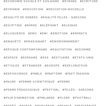
#ECONOMIE SOCIALE ET SOILDAIRE
#ECRANS
#ECRITURE
#ECRIVAIN
#EDUCATION
#EDUCATION NOUVELLE
#EGALITÉ DE GENRES
#EGALITÉ FILLES - GARÇONS
#EGYPTIEN
#EHPAD
#ELÉPHANT
#ELEVAGE
#ELOQUENCE
#EMC
#EMI
#EMOTION
#ENFANTS
#ENQUÊTE
#ENSEIGNANT
#ENVIRONNEMENT
#EPOQUE CONTEMPORAINE
#EQUITATION
#ESCRIME
#ESPACE
#ESPAGNE
#ESS
#ESTUAIRE
#ETATS UNIS
#ETOILES
#ETRANGER
#EUROPE
#EXPLORATEUR
#EXPOSCIENCE
#FABLE
#FANTÔME
#FAST FASHION
#FAUNE
#FEMME SCIENTIFIQUE
#FERME
#FERME PÉDAGOGIQUE
#FESTIVAL
#FILLES - GARÇONS
#FILM D'ANIMATION
#FINLANDE
#FLORE
#FOOTBALL
#FORÊT
#FORGE
#FORGERON
#FRANCE
#FRATERNITÉ