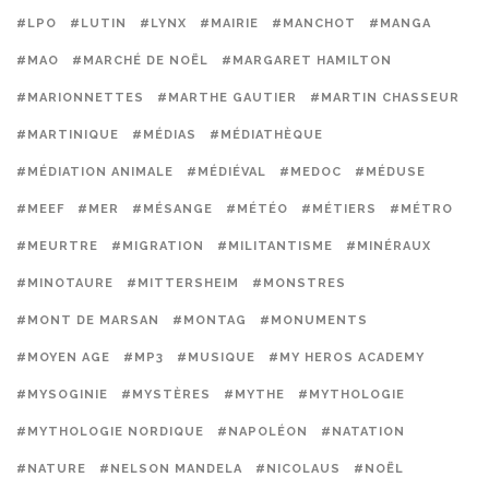
#LPO
#LUTIN
#LYNX
#MAIRIE
#MANCHOT
#MANGA
#MAO
#MARCHÉ DE NOËL
#MARGARET HAMILTON
#MARIONNETTES
#MARTHE GAUTIER
#MARTIN CHASSEUR
#MARTINIQUE
#MÉDIAS
#MÉDIATHÈQUE
#MÉDIATION ANIMALE
#MÉDIÉVAL
#MEDOC
#MÉDUSE
#MEEF
#MER
#MÉSANGE
#MÉTÉO
#MÉTIERS
#MÉTRO
#MEURTRE
#MIGRATION
#MILITANTISME
#MINÉRAUX
#MINOTAURE
#MITTERSHEIM
#MONSTRES
#MONT DE MARSAN
#MONTAG
#MONUMENTS
#MOYEN AGE
#MP3
#MUSIQUE
#MY HEROS ACADEMY
#MYSOGINIE
#MYSTÈRES
#MYTHE
#MYTHOLOGIE
#MYTHOLOGIE NORDIQUE
#NAPOLÉON
#NATATION
#NATURE
#NELSON MANDELA
#NICOLAUS
#NOËL