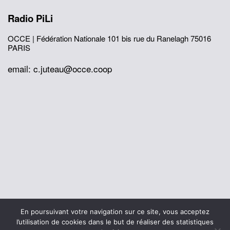
Radio PiLi
OCCE | Fédération Nationale
101 bis rue du Ranelagh
75016
PARIS
email: c.juteau@occe.coop
© 2026 Office Central de la Coopération à l'École
En poursuivant votre navigation sur ce site, vous acceptez
Mentions légales
Politique de confidentialité
l’utilisation de cookies dans le but de réaliser des statistiques