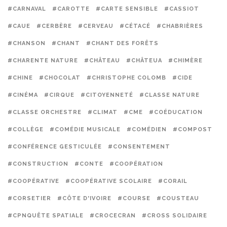
#CARNAVAL
#CAROTTE
#CARTE SENSIBLE
#CASSIOT
#CAUE
#CERBÈRE
#CERVEAU
#CÉTACÉ
#CHABRIÈRES
#CHANSON
#CHANT
#CHANT DES FORÊTS
#CHARENTE NATURE
#CHÂTEAU
#CHÂTEUA
#CHIMÈRE
#CHINE
#CHOCOLAT
#CHRISTOPHE COLOMB
#CIDE
#CINÉMA
#CIRQUE
#CITOYENNETÉ
#CLASSE NATURE
#CLASSE ORCHESTRE
#CLIMAT
#CME
#COÉDUCATION
#COLLÈGE
#COMÉDIE MUSICALE
#COMÉDIEN
#COMPOST
#CONFÉRENCE GESTICULÉE
#CONSENTEMENT
#CONSTRUCTION
#CONTE
#COOPÉRATION
#COOPÉRATIVE
#COOPÉRATIVE SCOLAIRE
#CORAIL
#CORSETIER
#CÔTE D'IVOIRE
#COURSE
#COUSTEAU
#CPNQUÊTE SPATIALE
#CROCECRAN
#CROSS SOLIDAIRE