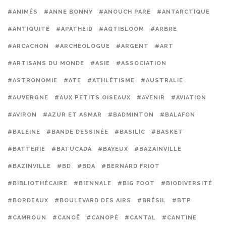
#ANIMÉS
#ANNE BONNY
#ANOUCH PARÉ
#ANTARCTIQUE
#ANTIQUITÉ
#APATHEID
#AQTIBLOOM
#ARBRE
#ARCACHON
#ARCHÉOLOGUE
#ARGENT
#ART
#ARTISANS DU MONDE
#ASIE
#ASSOCIATION
#ASTRONOMIE
#ATE
#ATHLÉTISME
#AUSTRALIE
#AUVERGNE
#AUX PETITS OISEAUX
#AVENIR
#AVIATION
#AVIRON
#AZUR ET ASMAR
#BADMINTON
#BALAFON
#BALEINE
#BANDE DESSINÉE
#BASILIC
#BASKET
#BATTERIE
#BATUCADA
#BAYEUX
#BAZAINVILLE
#BAZINVILLE
#BD
#BDA
#BERNARD FRIOT
#BIBLIOTHÉCAIRE
#BIENNALE
#BIG FOOT
#BIODIVERSITÉ
#BORDEAUX
#BOULEVARD DES AIRS
#BRÉSIL
#BTP
#CAMROUN
#CANOË
#CANOPÉ
#CANTAL
#CANTINE