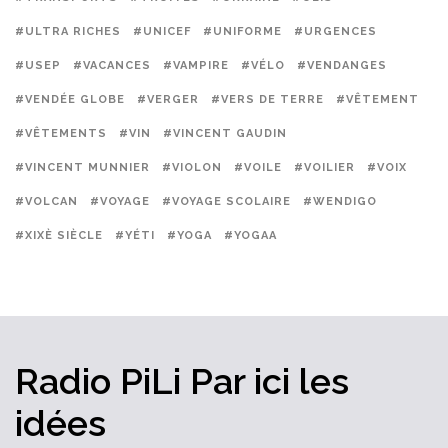
#ULTRA RICHES
#UNICEF
#UNIFORME
#URGENCES
#USEP
#VACANCES
#VAMPIRE
#VÉLO
#VENDANGES
#VENDÉE GLOBE
#VERGER
#VERS DE TERRE
#VÊTEMENT
#VÊTEMENTS
#VIN
#VINCENT GAUDIN
#VINCENT MUNNIER
#VIOLON
#VOILE
#VOILIER
#VOIX
#VOLCAN
#VOYAGE
#VOYAGE SCOLAIRE
#WENDIGO
#XIXÈ SIÈCLE
#YÉTI
#YOGA
#YOGAA
Radio PiLi
Par ici
les
idées