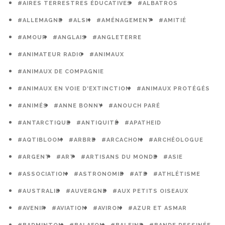
#AIRES TERRESTRES ÉDUCATIVES
#ALBATROS
#ALLEMAGNE
#ALSH
#AMÉNAGEMENT
#AMITIÉ
#AMOUR
#ANGLAIS
#ANGLETERRE
#ANIMATEUR RADIO
#ANIMAUX
#ANIMAUX DE COMPAGNIE
#ANIMAUX EN VOIE D'EXTINCTION
#ANIMAUX PROTÉGÉS
#ANIMÉS
#ANNE BONNY
#ANOUCH PARÉ
#ANTARCTIQUE
#ANTIQUITÉ
#APATHEID
#AQTIBLOOM
#ARBRE
#ARCACHON
#ARCHÉOLOGUE
#ARGENT
#ART
#ARTISANS DU MONDE
#ASIE
#ASSOCIATION
#ASTRONOMIE
#ATE
#ATHLÉTISME
#AUSTRALIE
#AUVERGNE
#AUX PETITS OISEAUX
#AVENIR
#AVIATION
#AVIRON
#AZUR ET ASMAR