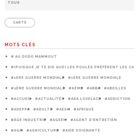
CARTE
MOTS CLÉS
# AU DODO MAMMOUT
#(PUISQUE JE TE DIS QUE) LES POULES PRÉFÈRENT LES CAG
#1ERE GUERRE MONDIALE
#1ÈRE GUERRE MONDIALE
#2ÈME GUERRE MONDIALE
#6ÈME
#ABBA
#ABEILLES
#ACCUEIL
#ACTUALITÉS
#ADA LOVELACE
#ADDICTION
#ADEPPA
#ADULTE
#AESH
#AFRIQUE
#ÂGE INDUSTRIE
#AGEEM
#AGENT D'ENTRETIEN
#AGN
#AGRICULTURE
#AIDE SOIGNANTE