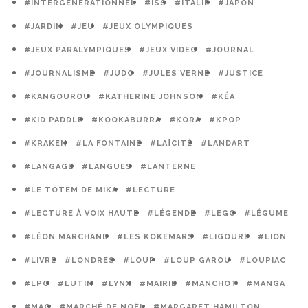
#INTERGÉNÉRATIONNEL
#ISS
#ITALIE
#JAPON
#JARDIN
#JEU
#JEUX OLYMPIQUES
#JEUX PARALYMPIQUES
#JEUX VIDEO
#JOURNAL
#JOURNALISME
#JUDO
#JULES VERNE
#JUSTICE
#KANGOUROU
#KATHERINE JOHNSON
#KÉA
#KID PADDLE
#KOOKABURRA
#KORA
#KPOP
#KRAKEN
#LA FONTAINE
#LAÏCITÉ
#LANDART
#LANGAGE
#LANGUES
#LANTERNE
#LE TOTEM DE MIKA
#LECTURE
#LECTURE À VOIX HAUTE
#LÉGENDE
#LEGO
#LÉGUME
#LÉON MARCHAND
#LES KOKEMARS
#LIGOURE
#LION
#LIVRE
#LONDRES
#LOUP
#LOUP GAROU
#LOUPIAC
#LPO
#LUTIN
#LYNX
#MAIRIE
#MANCHOT
#MANGA
#MAO
#MARCHÉ DE NOËL
#MARGARET HAMILTON