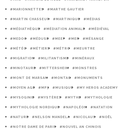
#MARIONNETTES
#MARTHE GAUTIER
#MARTIN CHASSEUR
#MARTINIQUE
#MÉDIAS
#MÉDIATHÈQUE
#MÉDIATION ANIMALE
#MÉDIÉVAL
#MEDOC
#MÉDUSE
#MEEF
#MER
#MÉSANGE
#MÉTÉO
#MÉTIERS
#MÉTRO
#MEURTRE
#MIGRATION
#MILITANTISME
#MINÉRAUX
#MINOTAURE
#MITTERSHEIM
#MONSTRES
#MONT DE MARSAN
#MONTAG
#MONUMENTS
#MOYEN AGE
#MP3
#MUSIQUE
#MY HEROS ACADEMY
#MYSOGINIE
#MYSTÈRES
#MYTHE
#MYTHOLOGIE
#MYTHOLOGIE NORDIQUE
#NAPOLÉON
#NATATION
#NATURE
#NELSON MANDELA
#NICOLAUS
#NOËL
#NOTRE DAME DE PARIS
#NOUVEL AN CHINOIS