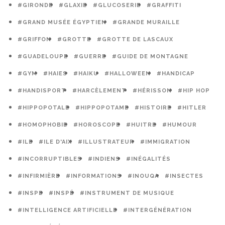
#GIRONDE
#GLAXIE
#GLUCOSERIE
#GRAFFITI
#GRAND MUSÉE ÉGYPTIEN
#GRANDE MURAILLE
#GRIFFON
#GROTTE
#GROTTE DE LASCAUX
#GUADELOUPE
#GUERRE
#GUIDE DE MONTAGNE
#GYM
#HAIES
#HAIKU
#HALLOWEEN
#HANDICAP
#HANDISPORT
#HARCÈLEMENT
#HÉRISSON
#HIP HOP
#HIPPOPOTALE
#HIPPOPOTAME
#HISTOIRE
#HITLER
#HOMOPHOBIE
#HOROSCOPE
#HUITRE
#HUMOUR
#ILE
#ILE D'AIX
#ILLUSTRATEUR
#IMMIGRATION
#INCORRUPTIBLES
#INDIENS
#INÉGALITÉS
#INFIRMIÈRE
#INFORMATIONS
#INOUQA
#INSECTES
#INSPE
#INSPÉ
#INSTRUMENT DE MUSIQUE
#INTELLIGENCE ARTIFICIELLE
#INTERGÉNÉRATION