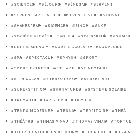
#SCIENCES
#SÉJOURS
#SÉNÉGAL
#SERPENT
#SERPENT ARC EN CIEL
#SEVENTH SKY
#SEXISME
#SHAKESPEAR
#SICENCES
#SINGE
#SNCF
#SOCIÉTÉ SECRÈTE
#SOLEIL
#SOLIDARITÉ
#SOMMEIL
#SOPHIE ADENOT
#SORTIE SCOLAIRE
#SOUVENIRS
#SPA
#SPECTACLE
#SPHYNX
#SPORT
#SPORT EXTRÊME
#ST LARY
#ST NECTAIRE
#ST NICOLAS
#STÉRÉOTYPES
#STREET ART
#SUPERSTITION
#SURNATUREL
#SYSTÈME SOLAIRE
#TAJ MAHAL
#TAPISSERIE
#TARSIER
#TEMPS MODERNES
#TENNIS
#TERRITOIRE
#THÉÂ
#THÉÂTRE
#THMAS VINAU
#THOMAS VINAU
#TORTUE
#TOUR DU MONDE EN 80 JOURS
#TOUR EIFFEL
#TRAIN