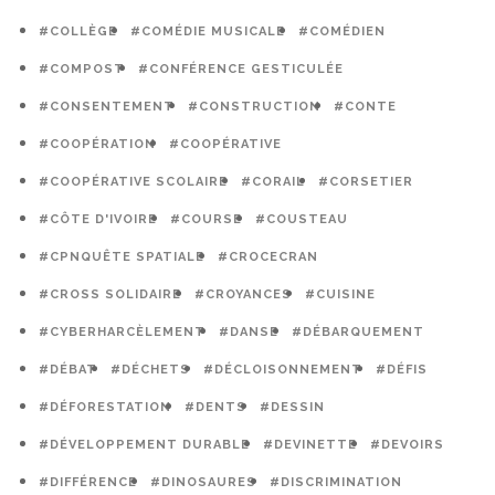
#COLLÈGE
#COMÉDIE MUSICALE
#COMÉDIEN
#COMPOST
#CONFÉRENCE GESTICULÉE
#CONSENTEMENT
#CONSTRUCTION
#CONTE
#COOPÉRATION
#COOPÉRATIVE
#COOPÉRATIVE SCOLAIRE
#CORAIL
#CORSETIER
#CÔTE D'IVOIRE
#COURSE
#COUSTEAU
#CPNQUÊTE SPATIALE
#CROCECRAN
#CROSS SOLIDAIRE
#CROYANCES
#CUISINE
#CYBERHARCÈLEMENT
#DANSE
#DÉBARQUEMENT
#DÉBAT
#DÉCHETS
#DÉCLOISONNEMENT
#DÉFIS
#DÉFORESTATION
#DENTS
#DESSIN
#DÉVELOPPEMENT DURABLE
#DEVINETTE
#DEVOIRS
#DIFFÉRENCE
#DINOSAURES
#DISCRIMINATION