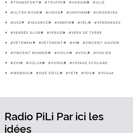
#TRANSPORTS
#TRUFFES
#UKRAINE
#ULIS
#ULTRA RICHES
#UNICEF
#UNIFORME
#URGENCES
#USEP
#VACANCES
#VAMPIRE
#VÉLO
#VENDANGES
#VENDÉE GLOBE
#VERGER
#VERS DE TERRE
#VÊTEMENT
#VÊTEMENTS
#VIN
#VINCENT GAUDIN
#VINCENT MUNNIER
#VIOLON
#VOILE
#VOILIER
#VOIX
#VOLCAN
#VOYAGE
#VOYAGE SCOLAIRE
#WENDIGO
#XIXÈ SIÈCLE
#YÉTI
#YOGA
#YOGAA
Radio PiLi
Par ici
les
idées