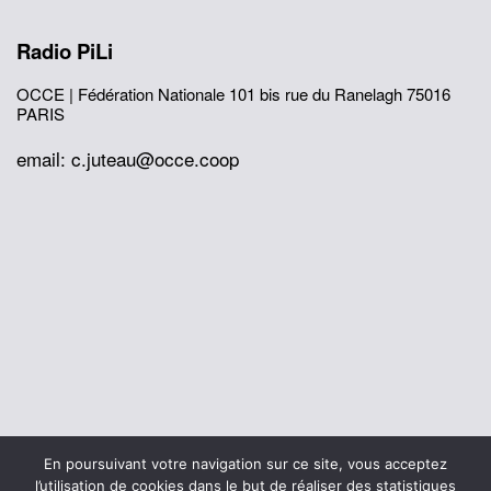
Radio PiLi
OCCE | Fédération Nationale
101 bis rue du Ranelagh
75016
PARIS
email: c.juteau@occe.coop
© 2026 Office Central de la Coopération à l'École
En poursuivant votre navigation sur ce site, vous acceptez
Mentions légales
Politique de confidentialité
l’utilisation de cookies dans le but de réaliser des statistiques