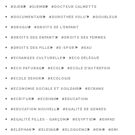
#DJEBÉ
#DJEMBÉ
#DOCTEUR CALMETTE
#DOCUMENTAIRE
#DOROTHÉE VOLUT
#DOUBLEUR
#DROGUE
#DROITS DE L'ENFANT
#DROITS DES ENFANTS
#DROITS DES FEMMES
#DROITS DES FILLES
#E-SPORT
#EAU
#ECHANGES CULTURELLES
#ECO DÉLÉGUÉ
#ECO PATURAGE
#ECOLE
#ECOLE D'AUTREFOIS
#ECOLE DEHORS
#ECOLOGIE
#ECONOMIE SOCIALE ET SOILDAIRE
#ECRANS
#ECRITURE
#ECRIVAIN
#EDUCATION
#EDUCATION NOUVELLE
#EGALITÉ DE GENRES
#EGALITÉ FILLES - GARÇONS
#EGYPTIEN
#EHPAD
#ELÉPHANT
#ELEVAGE
#ELOQUENCE
#EMC
#EMI