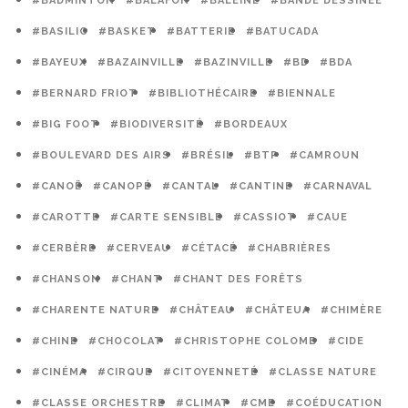
#BADMINTON
#BALAFON
#BALEINE
#BANDE DESSINÉE
#BASILIC
#BASKET
#BATTERIE
#BATUCADA
#BAYEUX
#BAZAINVILLE
#BAZINVILLE
#BD
#BDA
#BERNARD FRIOT
#BIBLIOTHÉCAIRE
#BIENNALE
#BIG FOOT
#BIODIVERSITÉ
#BORDEAUX
#BOULEVARD DES AIRS
#BRÉSIL
#BTP
#CAMROUN
#CANOË
#CANOPÉ
#CANTAL
#CANTINE
#CARNAVAL
#CAROTTE
#CARTE SENSIBLE
#CASSIOT
#CAUE
#CERBÈRE
#CERVEAU
#CÉTACÉ
#CHABRIÈRES
#CHANSON
#CHANT
#CHANT DES FORÊTS
#CHARENTE NATURE
#CHÂTEAU
#CHÂTEUA
#CHIMÈRE
#CHINE
#CHOCOLAT
#CHRISTOPHE COLOMB
#CIDE
#CINÉMA
#CIRQUE
#CITOYENNETÉ
#CLASSE NATURE
#CLASSE ORCHESTRE
#CLIMAT
#CME
#COÉDUCATION