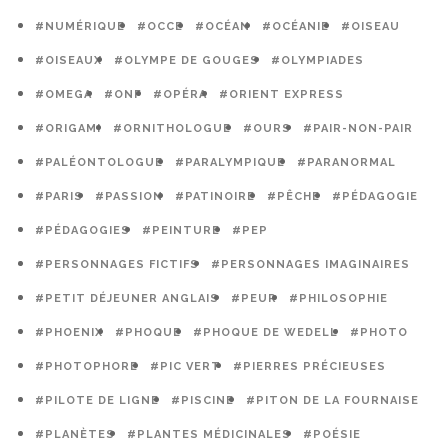
#NUMÉRIQUE
#OCCE
#OCÉAN
#OCÉANIE
#OISEAU
#OISEAUX
#OLYMPE DE GOUGES
#OLYMPIADES
#OMEGA
#ONF
#OPÉRA
#ORIENT EXPRESS
#ORIGAMI
#ORNITHOLOGUE
#OURS
#PAIR-NON-PAIR
#PALÉONTOLOGUE
#PARALYMPIQUE
#PARANORMAL
#PARIS
#PASSION
#PATINOIRE
#PÊCHE
#PÉDAGOGIE
#PÉDAGOGIES
#PEINTURE
#PEP
#PERSONNAGES FICTIFS
#PERSONNAGES IMAGINAIRES
#PETIT DÉJEUNER ANGLAIS
#PEUR
#PHILOSOPHIE
#PHOENIX
#PHOQUE
#PHOQUE DE WEDELL
#PHOTO
#PHOTOPHORE
#PIC VERT
#PIERRES PRÉCIEUSES
#PILOTE DE LIGNE
#PISCINE
#PITON DE LA FOURNAISE
#PLANÈTES
#PLANTES MÉDICINALES
#POÉSIE