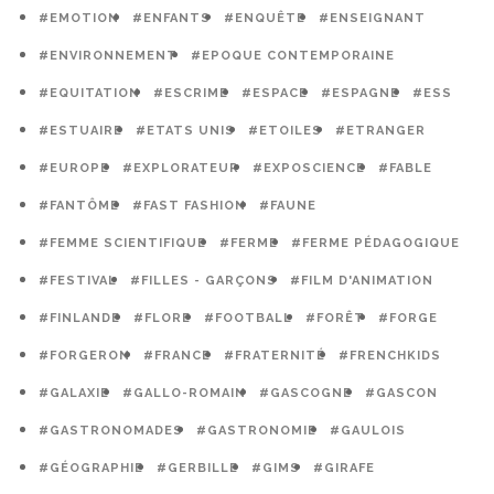
#EMOTION
#ENFANTS
#ENQUÊTE
#ENSEIGNANT
#ENVIRONNEMENT
#EPOQUE CONTEMPORAINE
#EQUITATION
#ESCRIME
#ESPACE
#ESPAGNE
#ESS
#ESTUAIRE
#ETATS UNIS
#ETOILES
#ETRANGER
#EUROPE
#EXPLORATEUR
#EXPOSCIENCE
#FABLE
#FANTÔME
#FAST FASHION
#FAUNE
#FEMME SCIENTIFIQUE
#FERME
#FERME PÉDAGOGIQUE
#FESTIVAL
#FILLES - GARÇONS
#FILM D'ANIMATION
#FINLANDE
#FLORE
#FOOTBALL
#FORÊT
#FORGE
#FORGERON
#FRANCE
#FRATERNITÉ
#FRENCHKIDS
#GALAXIE
#GALLO-ROMAIN
#GASCOGNE
#GASCON
#GASTRONOMADES
#GASTRONOMIE
#GAULOIS
#GÉOGRAPHIE
#GERBILLE
#GIMS
#GIRAFE