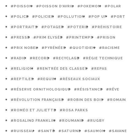
#POISSON
#POISSON D'AVRIL
#POKEMON
#POLAR
#POLICE
#POLICIER
#POLLUTION
#POP UP
#PORT
#PORTRAITS
#POTAGER
#POTERIE
#PRÉHISTOIRE
#PRESSE
#PRIM ELYSÉE
#PRINTEMPS
#PRISON
#PRIX NOBEL
#PYRÉNÉES
#QUOTIDIEN
#RACISME
#RADIO
#RECORD
#RECYCLAGE
#RÉGIE TECHNIQUE
#RELIGION
#RENTRÉE DES CLASSES
#REPAS
#REPTILES
#REQUIN
#RÉSEAUX SOCIAUX
#RÉSERVE ORNITHOLOGIQUE
#RÉSISTANCE
#RÊVE
#RÉVOLUTION FRANÇAISE
#ROBIN DES BOIS
#ROMAIN
#ROMÉO ET JULIETTE
#ROSA PARKS
#ROSALIND FRANKLIN
#ROUMANIE
#RUGBY
#RUISSEAU
#SANTÉ
#SATURNE
#SAUMON
#SAVANE