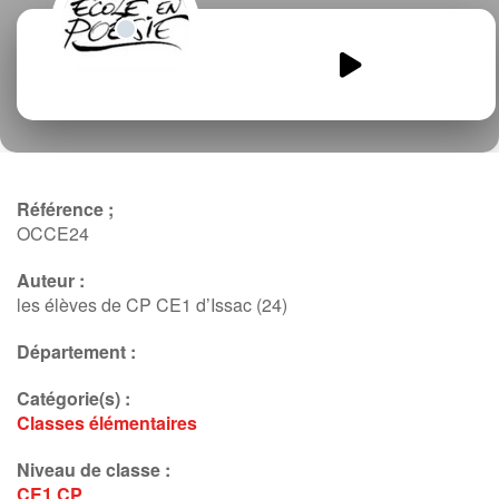
Un-livre-s_etouffe-Eliette-
Rose.mp3
00:00
00:00
Référence ;
OCCE24
Auteur :
les élèves de CP CE1 d’Issac (24)
Département :
Catégorie(s) :
Classes élémentaires
Niveau de classe :
CE1
CP