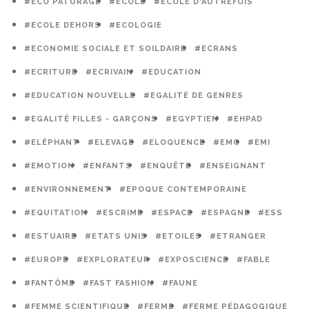
#ECO PATURAGE
#ECOLE
#ECOLE D'AUTREFOIS
#ECOLE DEHORS
#ECOLOGIE
#ECONOMIE SOCIALE ET SOILDAIRE
#ECRANS
#ECRITURE
#ECRIVAIN
#EDUCATION
#EDUCATION NOUVELLE
#EGALITÉ DE GENRES
#EGALITÉ FILLES - GARÇONS
#EGYPTIEN
#EHPAD
#ELÉPHANT
#ELEVAGE
#ELOQUENCE
#EMC
#EMI
#EMOTION
#ENFANTS
#ENQUÊTE
#ENSEIGNANT
#ENVIRONNEMENT
#EPOQUE CONTEMPORAINE
#EQUITATION
#ESCRIME
#ESPACE
#ESPAGNE
#ESS
#ESTUAIRE
#ETATS UNIS
#ETOILES
#ETRANGER
#EUROPE
#EXPLORATEUR
#EXPOSCIENCE
#FABLE
#FANTÔME
#FAST FASHION
#FAUNE
#FEMME SCIENTIFIQUE
#FERME
#FERME PÉDAGOGIQUE