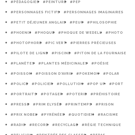
#PÉDAGOGIES
#PEINTURE
#PEP
#PERSONNAGES FICTIFS
#PERSONNAGES IMAGINAIRES
#PETIT DÉJEUNER ANGLAIS
#PEUR
#PHILOSOPHIE
#PHOENIX
#PHOQUE
#PHOQUE DE WEDELL
#PHOTO
#PHOTOPHORE
#PIC VERT
#PIERRES PRÉCIEUSES
#PILOTE DE LIGNE
#PISCINE
#PITON DE LA FOURNAISE
#PLANÈTES
#PLANTES MÉDICINALES
#POÉSIE
#POISSON
#POISSON D'AVRIL
#POKEMON
#POLAR
#POLICE
#POLICIER
#POLLUTION
#POP UP
#PORT
#PORTRAITS
#POTAGER
#POTERIE
#PRÉHISTOIRE
#PRESSE
#PRIM ELYSÉE
#PRINTEMPS
#PRISON
#PRIX NOBEL
#PYRÉNÉES
#QUOTIDIEN
#RACISME
#RADIO
#RECORD
#RECYCLAGE
#RÉGIE TECHNIQUE