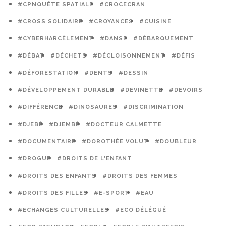
#CPNQUÊTE SPATIALE
#CROCECRAN
#CROSS SOLIDAIRE
#CROYANCES
#CUISINE
#CYBERHARCÈLEMENT
#DANSE
#DÉBARQUEMENT
#DÉBAT
#DÉCHETS
#DÉCLOISONNEMENT
#DÉFIS
#DÉFORESTATION
#DENTS
#DESSIN
#DÉVELOPPEMENT DURABLE
#DEVINETTE
#DEVOIRS
#DIFFÉRENCE
#DINOSAURES
#DISCRIMINATION
#DJEBÉ
#DJEMBÉ
#DOCTEUR CALMETTE
#DOCUMENTAIRE
#DOROTHÉE VOLUT
#DOUBLEUR
#DROGUE
#DROITS DE L'ENFANT
#DROITS DES ENFANTS
#DROITS DES FEMMES
#DROITS DES FILLES
#E-SPORT
#EAU
#ECHANGES CULTURELLES
#ECO DÉLÉGUÉ