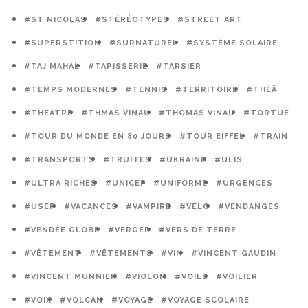
#ST NICOLAS
#STÉRÉOTYPES
#STREET ART
#SUPERSTITION
#SURNATUREL
#SYSTÈME SOLAIRE
#TAJ MAHAL
#TAPISSERIE
#TARSIER
#TEMPS MODERNES
#TENNIS
#TERRITOIRE
#THÉÂ
#THÉÂTRE
#THMAS VINAU
#THOMAS VINAU
#TORTUE
#TOUR DU MONDE EN 80 JOURS
#TOUR EIFFEL
#TRAIN
#TRANSPORTS
#TRUFFES
#UKRAINE
#ULIS
#ULTRA RICHES
#UNICEF
#UNIFORME
#URGENCES
#USEP
#VACANCES
#VAMPIRE
#VÉLO
#VENDANGES
#VENDÉE GLOBE
#VERGER
#VERS DE TERRE
#VÊTEMENT
#VÊTEMENTS
#VIN
#VINCENT GAUDIN
#VINCENT MUNNIER
#VIOLON
#VOILE
#VOILIER
#VOIX
#VOLCAN
#VOYAGE
#VOYAGE SCOLAIRE