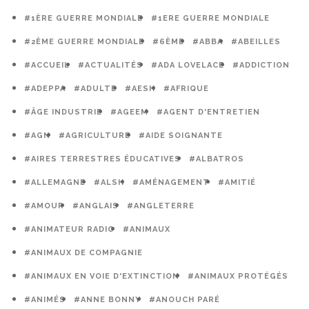
#1ÈRE GUERRE MONDIALE
#1ERE GUERRE MONDIALE
#2ÈME GUERRE MONDIALE
#6ÈME
#ABBA
#ABEILLES
#ACCUEIL
#ACTUALITÉS
#ADA LOVELACE
#ADDICTION
#ADEPPA
#ADULTE
#AESH
#AFRIQUE
#ÂGE INDUSTRIE
#AGEEM
#AGENT D'ENTRETIEN
#AGN
#AGRICULTURE
#AIDE SOIGNANTE
#AIRES TERRESTRES ÉDUCATIVES
#ALBATROS
#ALLEMAGNE
#ALSH
#AMÉNAGEMENT
#AMITIÉ
#AMOUR
#ANGLAIS
#ANGLETERRE
#ANIMATEUR RADIO
#ANIMAUX
#ANIMAUX DE COMPAGNIE
#ANIMAUX EN VOIE D'EXTINCTION
#ANIMAUX PROTÉGÉS
#ANIMÉS
#ANNE BONNY
#ANOUCH PARÉ