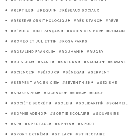
#RELIGION
#RENTRÉE DES CLASSES
#REPAS
#REPTILES
#REQUIN
#RÉSEAUX SOCIAUX
#RÉSERVE ORNITHOLOGIQUE
#RÉSISTANCE
#RÊVE
#RÉVOLUTION FRANÇAISE
#ROBIN DES BOIS
#ROMAIN
#ROMÉO ET JULIETTE
#ROSA PARKS
#ROSALIND FRANKLIN
#ROUMANIE
#RUGBY
#RUISSEAU
#SANTÉ
#SATURNE
#SAUMON
#SAVANE
#SCIENCES
#SÉJOURS
#SÉNÉGAL
#SERPENT
#SERPENT ARC EN CIEL
#SEVENTH SKY
#SEXISME
#SHAKESPEAR
#SICENCES
#SINGE
#SNCF
#SOCIÉTÉ SECRÈTE
#SOLEIL
#SOLIDARITÉ
#SOMMEIL
#SOPHIE ADENOT
#SORTIE SCOLAIRE
#SOUVENIRS
#SPA
#SPECTACLE
#SPHYNX
#SPORT
#SPORT EXTRÊME
#ST LARY
#ST NECTAIRE