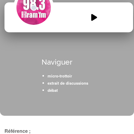
Integration-Clemenceau-2024-
3.mp3
00:00
00:00
Naviguer
micro-trottoir
extrait de discussions
débat
Référence ;