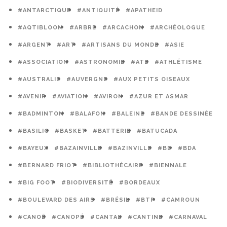
#ANTARCTIQUE
#ANTIQUITÉ
#APATHEID
#AQTIBLOOM
#ARBRE
#ARCACHON
#ARCHÉOLOGUE
#ARGENT
#ART
#ARTISANS DU MONDE
#ASIE
#ASSOCIATION
#ASTRONOMIE
#ATE
#ATHLÉTISME
#AUSTRALIE
#AUVERGNE
#AUX PETITS OISEAUX
#AVENIR
#AVIATION
#AVIRON
#AZUR ET ASMAR
#BADMINTON
#BALAFON
#BALEINE
#BANDE DESSINÉE
#BASILIC
#BASKET
#BATTERIE
#BATUCADA
#BAYEUX
#BAZAINVILLE
#BAZINVILLE
#BD
#BDA
#BERNARD FRIOT
#BIBLIOTHÉCAIRE
#BIENNALE
#BIG FOOT
#BIODIVERSITÉ
#BORDEAUX
#BOULEVARD DES AIRS
#BRÉSIL
#BTP
#CAMROUN
#CANOË
#CANOPÉ
#CANTAL
#CANTINE
#CARNAVAL