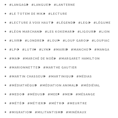
#LANGAGE
#LANGUES
#LANTERNE
#LE TOTEM DE MIKA
#LECTURE
#LECTURE À VOIX HAUTE
#LÉGENDE
#LEGO
#LÉGUME
#LÉON MARCHAND
#LES KOKEMARS
#LIGOURE
#LION
#LIVRE
#LONDRES
#LOUP
#LOUP GAROU
#LOUPIAC
#LPO
#LUTIN
#LYNX
#MAIRIE
#MANCHOT
#MANGA
#MAO
#MARCHÉ DE NOËL
#MARGARET HAMILTON
#MARIONNETTES
#MARTHE GAUTIER
#MARTIN CHASSEUR
#MARTINIQUE
#MÉDIAS
#MÉDIATHÈQUE
#MÉDIATION ANIMALE
#MÉDIÉVAL
#MEDOC
#MÉDUSE
#MEEF
#MER
#MÉSANGE
#MÉTÉO
#MÉTIERS
#MÉTRO
#MEURTRE
#MIGRATION
#MILITANTISME
#MINÉRAUX