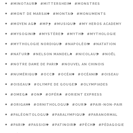
#MINOTAURE
#MITTERSHEIM
#MONSTRES
#MONT DE MARSAN
#MONTAG
#MONUMENTS
#MOYEN AGE
#MP3
#MUSIQUE
#MY HEROS ACADEMY
#MYSOGINIE
#MYSTÈRES
#MYTHE
#MYTHOLOGIE
#MYTHOLOGIE NORDIQUE
#NAPOLÉON
#NATATION
#NATURE
#NELSON MANDELA
#NICOLAUS
#NOËL
#NOTRE DAME DE PARIS
#NOUVEL AN CHINOIS
#NUMÉRIQUE
#OCCE
#OCÉAN
#OCÉANIE
#OISEAU
#OISEAUX
#OLYMPE DE GOUGES
#OLYMPIADES
#OMEGA
#ONF
#OPÉRA
#ORIENT EXPRESS
#ORIGAMI
#ORNITHOLOGUE
#OURS
#PAIR-NON-PAIR
#PALÉONTOLOGUE
#PARALYMPIQUE
#PARANORMAL
#PARIS
#PASSION
#PATINOIRE
#PÊCHE
#PÉDAGOGIE