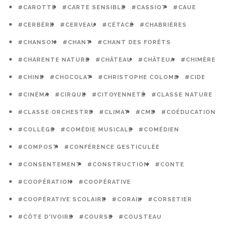
#CAROTTE
#CARTE SENSIBLE
#CASSIOT
#CAUE
#CERBÈRE
#CERVEAU
#CÉTACÉ
#CHABRIÈRES
#CHANSON
#CHANT
#CHANT DES FORÊTS
#CHARENTE NATURE
#CHÂTEAU
#CHÂTEUA
#CHIMÈRE
#CHINE
#CHOCOLAT
#CHRISTOPHE COLOMB
#CIDE
#CINÉMA
#CIRQUE
#CITOYENNETÉ
#CLASSE NATURE
#CLASSE ORCHESTRE
#CLIMAT
#CME
#COÉDUCATION
#COLLÈGE
#COMÉDIE MUSICALE
#COMÉDIEN
#COMPOST
#CONFÉRENCE GESTICULÉE
#CONSENTEMENT
#CONSTRUCTION
#CONTE
#COOPÉRATION
#COOPÉRATIVE
#COOPÉRATIVE SCOLAIRE
#CORAIL
#CORSETIER
#CÔTE D'IVOIRE
#COURSE
#COUSTEAU