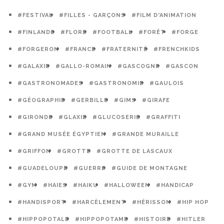
#FESTIVAL
#FILLES - GARÇONS
#FILM D'ANIMATION
#FINLANDE
#FLORE
#FOOTBALL
#FORÊT
#FORGE
#FORGERON
#FRANCE
#FRATERNITÉ
#FRENCHKIDS
#GALAXIE
#GALLO-ROMAIN
#GASCOGNE
#GASCON
#GASTRONOMADES
#GASTRONOMIE
#GAULOIS
#GÉOGRAPHIE
#GERBILLE
#GIMS
#GIRAFE
#GIRONDE
#GLAXIE
#GLUCOSERIE
#GRAFFITI
#GRAND MUSÉE ÉGYPTIEN
#GRANDE MURAILLE
#GRIFFON
#GROTTE
#GROTTE DE LASCAUX
#GUADELOUPE
#GUERRE
#GUIDE DE MONTAGNE
#GYM
#HAIES
#HAIKU
#HALLOWEEN
#HANDICAP
#HANDISPORT
#HARCÈLEMENT
#HÉRISSON
#HIP HOP
#HIPPOPOTALE
#HIPPOPOTAME
#HISTOIRE
#HITLER