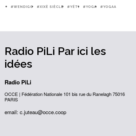
#WENDIGO
#XIXÈ SIÈCLE
#YÉTI
#YOGA
#YOGAA
Radio PiLi
Par ici
les
idées
Radio PiLi
OCCE | Fédération Nationale
101 bis rue du Ranelagh
75016
PARIS
email: c.juteau@occe.coop