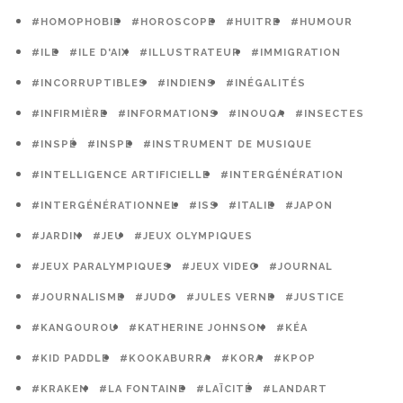
#HOMOPHOBIE
#HOROSCOPE
#HUITRE
#HUMOUR
#ILE
#ILE D'AIX
#ILLUSTRATEUR
#IMMIGRATION
#INCORRUPTIBLES
#INDIENS
#INÉGALITÉS
#INFIRMIÈRE
#INFORMATIONS
#INOUQA
#INSECTES
#INSPÉ
#INSPE
#INSTRUMENT DE MUSIQUE
#INTELLIGENCE ARTIFICIELLE
#INTERGÉNÉRATION
#INTERGÉNÉRATIONNEL
#ISS
#ITALIE
#JAPON
#JARDIN
#JEU
#JEUX OLYMPIQUES
#JEUX PARALYMPIQUES
#JEUX VIDEO
#JOURNAL
#JOURNALISME
#JUDO
#JULES VERNE
#JUSTICE
#KANGOUROU
#KATHERINE JOHNSON
#KÉA
#KID PADDLE
#KOOKABURRA
#KORA
#KPOP
#KRAKEN
#LA FONTAINE
#LAÏCITÉ
#LANDART