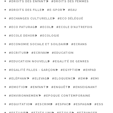
#DROITS DES ENFANTS
#DROITS DES FEMMES
#DROITS DES FILLES
#E-SPORT
#EAU
#ECHANGES CULTURELLES
#ECO DÉLÉGUÉ
#ECO PATURAGE
#ECOLE
#ECOLE D'AUTREFOIS
#ECOLE DEHORS
#ECOLOGIE
#ECONOMIE SOCIALE ET SOILDAIRE
#ECRANS
#ECRITURE
#ECRIVAIN
#EDUCATION
#EDUCATION NOUVELLE
#EGALITÉ DE GENRES
#EGALITÉ FILLES - GARÇONS
#EGYPTIEN
#EHPAD
#ELÉPHANT
#ELEVAGE
#ELOQUENCE
#EMC
#EMI
#EMOTION
#ENFANTS
#ENQUÊTE
#ENSEIGNANT
#ENVIRONNEMENT
#EPOQUE CONTEMPORAINE
#EQUITATION
#ESCRIME
#ESPACE
#ESPAGNE
#ESS
#ESTUAIRE
#ETATS UNIS
#ETOILES
#ETRANGER