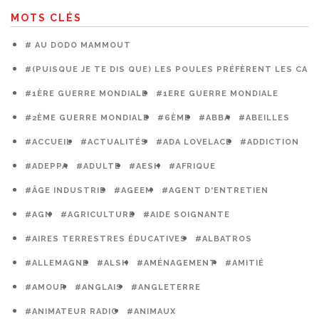
MOTS CLÉS
# AU DODO MAMMOUT
#(PUISQUE JE TE DIS QUE) LES POULES PRÉFÈRENT LES CAG
#1ÈRE GUERRE MONDIALE
#1ERE GUERRE MONDIALE
#2ÈME GUERRE MONDIALE
#6ÈME
#ABBA
#ABEILLES
#ACCUEIL
#ACTUALITÉS
#ADA LOVELACE
#ADDICTION
#ADEPPA
#ADULTE
#AESH
#AFRIQUE
#ÂGE INDUSTRIE
#AGEEM
#AGENT D'ENTRETIEN
#AGN
#AGRICULTURE
#AIDE SOIGNANTE
#AIRES TERRESTRES ÉDUCATIVES
#ALBATROS
#ALLEMAGNE
#ALSH
#AMÉNAGEMENT
#AMITIÉ
#AMOUR
#ANGLAIS
#ANGLETERRE
#ANIMATEUR RADIO
#ANIMAUX