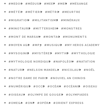
#MEDOC
#MÉDUSE
#MEEF
#MER
#MÉSANGE
#MÉTÉO
#MÉTIERS
#MÉTRO
#MEURTRE
#MIGRATION
#MILITANTISME
#MINÉRAUX
#MINOTAURE
#MITTERSHEIM
#MONSTRES
#MONT DE MARSAN
#MONTAG
#MONUMENTS
#MOYEN AGE
#MP3
#MUSIQUE
#MY HEROS ACADEMY
#MYSOGINIE
#MYSTÈRES
#MYTHE
#MYTHOLOGIE
#MYTHOLOGIE NORDIQUE
#NAPOLÉON
#NATATION
#NATURE
#NELSON MANDELA
#NICOLAUS
#NOËL
#NOTRE DAME DE PARIS
#NOUVEL AN CHINOIS
#NUMÉRIQUE
#OCCE
#OCÉAN
#OCÉANIE
#OISEAU
#OISEAUX
#OLYMPE DE GOUGES
#OLYMPIADES
#OMEGA
#ONF
#OPÉRA
#ORIENT EXPRESS