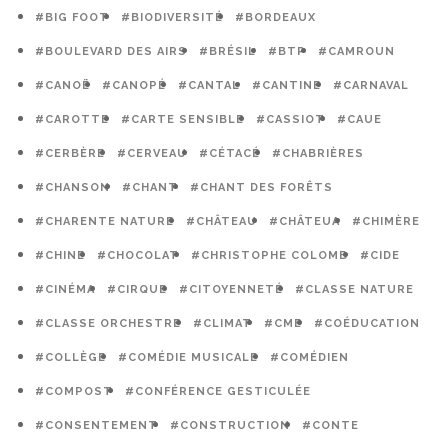
#BIG FOOT
#BIODIVERSITÉ
#BORDEAUX
#BOULEVARD DES AIRS
#BRÉSIL
#BTP
#CAMROUN
#CANOË
#CANOPÉ
#CANTAL
#CANTINE
#CARNAVAL
#CAROTTE
#CARTE SENSIBLE
#CASSIOT
#CAUE
#CERBÈRE
#CERVEAU
#CÉTACÉ
#CHABRIÈRES
#CHANSON
#CHANT
#CHANT DES FORÊTS
#CHARENTE NATURE
#CHÂTEAU
#CHÂTEUA
#CHIMÈRE
#CHINE
#CHOCOLAT
#CHRISTOPHE COLOMB
#CIDE
#CINÉMA
#CIRQUE
#CITOYENNETÉ
#CLASSE NATURE
#CLASSE ORCHESTRE
#CLIMAT
#CME
#COÉDUCATION
#COLLÈGE
#COMÉDIE MUSICALE
#COMÉDIEN
#COMPOST
#CONFÉRENCE GESTICULÉE
#CONSENTEMENT
#CONSTRUCTION
#CONTE