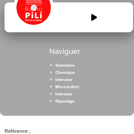
AGN-Theartiste-ou-bien.mp3
00:00
00:00
Naviguer
Sommaire
Chronique
Interview
Micro-trottoir
Interview
Reportage
Référence ;