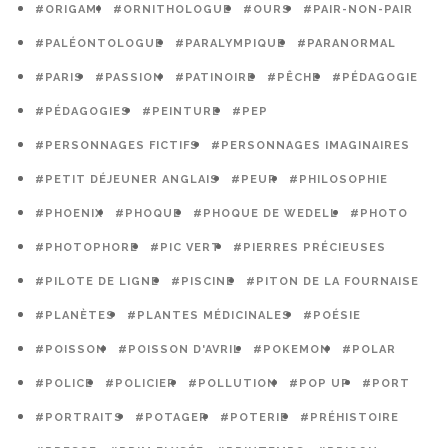
#ORIGAMI
#ORNITHOLOGUE
#OURS
#PAIR-NON-PAIR
#PALÉONTOLOGUE
#PARALYMPIQUE
#PARANORMAL
#PARIS
#PASSION
#PATINOIRE
#PÊCHE
#PÉDAGOGIE
#PÉDAGOGIES
#PEINTURE
#PEP
#PERSONNAGES FICTIFS
#PERSONNAGES IMAGINAIRES
#PETIT DÉJEUNER ANGLAIS
#PEUR
#PHILOSOPHIE
#PHOENIX
#PHOQUE
#PHOQUE DE WEDELL
#PHOTO
#PHOTOPHORE
#PIC VERT
#PIERRES PRÉCIEUSES
#PILOTE DE LIGNE
#PISCINE
#PITON DE LA FOURNAISE
#PLANÈTES
#PLANTES MÉDICINALES
#POÉSIE
#POISSON
#POISSON D'AVRIL
#POKEMON
#POLAR
#POLICE
#POLICIER
#POLLUTION
#POP UP
#PORT
#PORTRAITS
#POTAGER
#POTERIE
#PRÉHISTOIRE