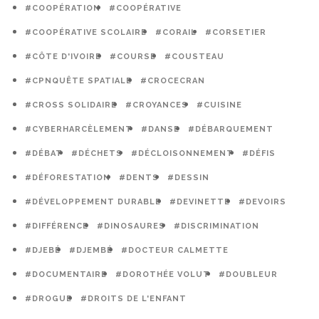
#COOPÉRATION
#COOPÉRATIVE
#COOPÉRATIVE SCOLAIRE
#CORAIL
#CORSETIER
#CÔTE D'IVOIRE
#COURSE
#COUSTEAU
#CPNQUÊTE SPATIALE
#CROCECRAN
#CROSS SOLIDAIRE
#CROYANCES
#CUISINE
#CYBERHARCÈLEMENT
#DANSE
#DÉBARQUEMENT
#DÉBAT
#DÉCHETS
#DÉCLOISONNEMENT
#DÉFIS
#DÉFORESTATION
#DENTS
#DESSIN
#DÉVELOPPEMENT DURABLE
#DEVINETTE
#DEVOIRS
#DIFFÉRENCE
#DINOSAURES
#DISCRIMINATION
#DJEBÉ
#DJEMBÉ
#DOCTEUR CALMETTE
#DOCUMENTAIRE
#DOROTHÉE VOLUT
#DOUBLEUR
#DROGUE
#DROITS DE L'ENFANT