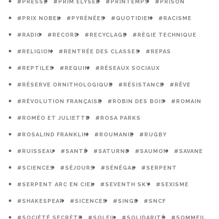
#PRESSE
#PRIM ELYSÉE
#PRINTEMPS
#PRISON
#PRIX NOBEL
#PYRÉNÉES
#QUOTIDIEN
#RACISME
#RADIO
#RECORD
#RECYCLAGE
#RÉGIE TECHNIQUE
#RELIGION
#RENTRÉE DES CLASSES
#REPAS
#REPTILES
#REQUIN
#RÉSEAUX SOCIAUX
#RÉSERVE ORNITHOLOGIQUE
#RÉSISTANCE
#RÊVE
#RÉVOLUTION FRANÇAISE
#ROBIN DES BOIS
#ROMAIN
#ROMÉO ET JULIETTE
#ROSA PARKS
#ROSALIND FRANKLIN
#ROUMANIE
#RUGBY
#RUISSEAU
#SANTÉ
#SATURNE
#SAUMON
#SAVANE
#SCIENCES
#SÉJOURS
#SÉNÉGAL
#SERPENT
#SERPENT ARC EN CIEL
#SEVENTH SKY
#SEXISME
#SHAKESPEAR
#SICENCES
#SINGE
#SNCF
#SOCIÉTÉ SECRÈTE
#SOLEIL
#SOLIDARITÉ
#SOMMEIL