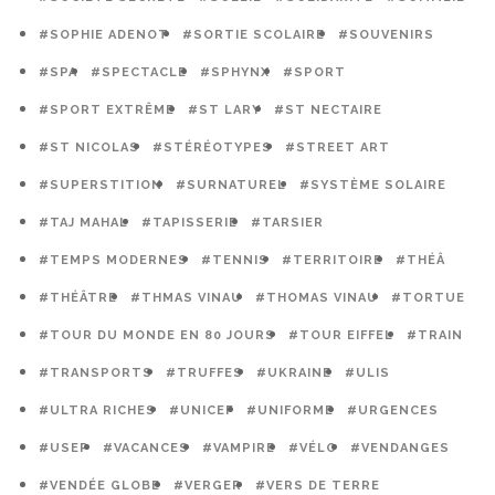
#SOPHIE ADENOT
#SORTIE SCOLAIRE
#SOUVENIRS
#SPA
#SPECTACLE
#SPHYNX
#SPORT
#SPORT EXTRÊME
#ST LARY
#ST NECTAIRE
#ST NICOLAS
#STÉRÉOTYPES
#STREET ART
#SUPERSTITION
#SURNATUREL
#SYSTÈME SOLAIRE
#TAJ MAHAL
#TAPISSERIE
#TARSIER
#TEMPS MODERNES
#TENNIS
#TERRITOIRE
#THÉÂ
#THÉÂTRE
#THMAS VINAU
#THOMAS VINAU
#TORTUE
#TOUR DU MONDE EN 80 JOURS
#TOUR EIFFEL
#TRAIN
#TRANSPORTS
#TRUFFES
#UKRAINE
#ULIS
#ULTRA RICHES
#UNICEF
#UNIFORME
#URGENCES
#USEP
#VACANCES
#VAMPIRE
#VÉLO
#VENDANGES
#VENDÉE GLOBE
#VERGER
#VERS DE TERRE