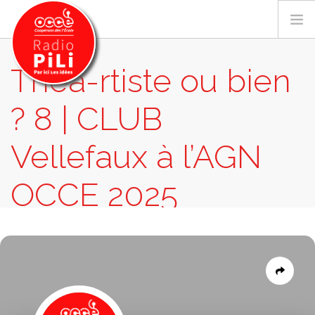
Théâ-rtiste ou bien
? 8 | CLUB
PRÉSENTATION
GRILLE DES PROGRAMMES
Vellefaux à l’AGN
EMISSIONS / PODCASTS
SUR LE TERRITOIRE
OCCE 2025
RESSOURCES
LES ACTU.
EMISSIONS
THÉÂ-RTISTE OU BIEN ? 8 | CLUB VELLEFAUX
À L’AGN OCCE 2025
RECHERCHER
CONTACT