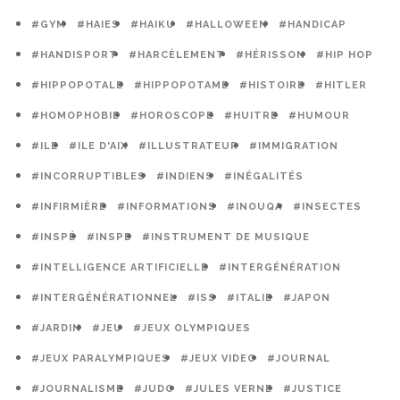
#GYM
#HAIES
#HAIKU
#HALLOWEEN
#HANDICAP
#HANDISPORT
#HARCÈLEMENT
#HÉRISSON
#HIP HOP
#HIPPOPOTALE
#HIPPOPOTAME
#HISTOIRE
#HITLER
#HOMOPHOBIE
#HOROSCOPE
#HUITRE
#HUMOUR
#ILE
#ILE D'AIX
#ILLUSTRATEUR
#IMMIGRATION
#INCORRUPTIBLES
#INDIENS
#INÉGALITÉS
#INFIRMIÈRE
#INFORMATIONS
#INOUQA
#INSECTES
#INSPÉ
#INSPE
#INSTRUMENT DE MUSIQUE
#INTELLIGENCE ARTIFICIELLE
#INTERGÉNÉRATION
#INTERGÉNÉRATIONNEL
#ISS
#ITALIE
#JAPON
#JARDIN
#JEU
#JEUX OLYMPIQUES
#JEUX PARALYMPIQUES
#JEUX VIDEO
#JOURNAL
#JOURNALISME
#JUDO
#JULES VERNE
#JUSTICE