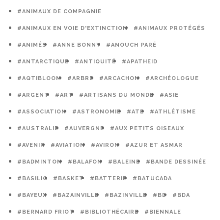
#ANIMAUX DE COMPAGNIE
#ANIMAUX EN VOIE D'EXTINCTION
#ANIMAUX PROTÉGÉS
#ANIMÉS
#ANNE BONNY
#ANOUCH PARÉ
#ANTARCTIQUE
#ANTIQUITÉ
#APATHEID
#AQTIBLOOM
#ARBRE
#ARCACHON
#ARCHÉOLOGUE
#ARGENT
#ART
#ARTISANS DU MONDE
#ASIE
#ASSOCIATION
#ASTRONOMIE
#ATE
#ATHLÉTISME
#AUSTRALIE
#AUVERGNE
#AUX PETITS OISEAUX
#AVENIR
#AVIATION
#AVIRON
#AZUR ET ASMAR
#BADMINTON
#BALAFON
#BALEINE
#BANDE DESSINÉE
#BASILIC
#BASKET
#BATTERIE
#BATUCADA
#BAYEUX
#BAZAINVILLE
#BAZINVILLE
#BD
#BDA
#BERNARD FRIOT
#BIBLIOTHÉCAIRE
#BIENNALE