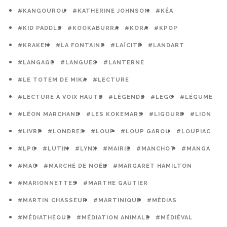
#KANGOUROU
#KATHERINE JOHNSON
#KÉA
#KID PADDLE
#KOOKABURRA
#KORA
#KPOP
#KRAKEN
#LA FONTAINE
#LAÏCITÉ
#LANDART
#LANGAGE
#LANGUES
#LANTERNE
#LE TOTEM DE MIKA
#LECTURE
#LECTURE À VOIX HAUTE
#LÉGENDE
#LEGO
#LÉGUME
#LÉON MARCHAND
#LES KOKEMARS
#LIGOURE
#LION
#LIVRE
#LONDRES
#LOUP
#LOUP GAROU
#LOUPIAC
#LPO
#LUTIN
#LYNX
#MAIRIE
#MANCHOT
#MANGA
#MAO
#MARCHÉ DE NOËL
#MARGARET HAMILTON
#MARIONNETTES
#MARTHE GAUTIER
#MARTIN CHASSEUR
#MARTINIQUE
#MÉDIAS
#MÉDIATHÈQUE
#MÉDIATION ANIMALE
#MÉDIÉVAL