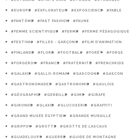
#EUROPE
#EXPLORATEUR
#EXPOSCIENCE
#FABLE
#FANTÔME
#FAST FASHION
#FAUNE
#FEMME SCIENTIFIQUE
#FERME
#FERME PÉDAGOGIQUE
#FESTIVAL
#FILLES - GARÇONS
#FILM D'ANIMATION
#FINLANDE
#FLORE
#FOOTBALL
#FORÊT
#FORGE
#FORGERON
#FRANCE
#FRATERNITÉ
#FRENCHKIDS
#GALAXIE
#GALLO-ROMAIN
#GASCOGNE
#GASCON
#GASTRONOMADES
#GASTRONOMIE
#GAULOIS
#GÉOGRAPHIE
#GERBILLE
#GIMS
#GIRAFE
#GIRONDE
#GLAXIE
#GLUCOSERIE
#GRAFFITI
#GRAND MUSÉE ÉGYPTIEN
#GRANDE MURAILLE
#GRIFFON
#GROTTE
#GROTTE DE LASCAUX
#GUADELOUPE
#GUERRE
#GUIDE DE MONTAGNE