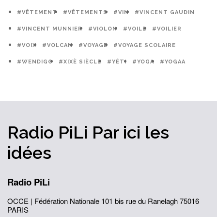
#VÊTEMENT
#VÊTEMENTS
#VIN
#VINCENT GAUDIN
#VINCENT MUNNIER
#VIOLON
#VOILE
#VOILIER
#VOIX
#VOLCAN
#VOYAGE
#VOYAGE SCOLAIRE
#WENDIGO
#XIXÈ SIÈCLE
#YÉTI
#YOGA
#YOGAA
Radio PiLi
Par ici
les
idées
Radio PiLi
OCCE | Fédération Nationale
101 bis rue du Ranelagh
75016
PARIS