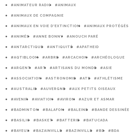
#ANIMATEUR RADIO
#ANIMAUX
#ANIMAUX DE COMPAGNIE
#ANIMAUX EN VOIE D'EXTINCTION
#ANIMAUX PROTÉGÉS
#ANIMÉS
#ANNE BONNY
#ANOUCH PARÉ
#ANTARCTIQUE
#ANTIQUITÉ
#APATHEID
#AQTIBLOOM
#ARBRE
#ARCACHON
#ARCHÉOLOGUE
#ARGENT
#ART
#ARTISANS DU MONDE
#ASIE
#ASSOCIATION
#ASTRONOMIE
#ATE
#ATHLÉTISME
#AUSTRALIE
#AUVERGNE
#AUX PETITS OISEAUX
#AVENIR
#AVIATION
#AVIRON
#AZUR ET ASMAR
#BADMINTON
#BALAFON
#BALEINE
#BANDE DESSINÉE
#BASILIC
#BASKET
#BATTERIE
#BATUCADA
#BAYEUX
#BAZAINVILLE
#BAZINVILLE
#BD
#BDA