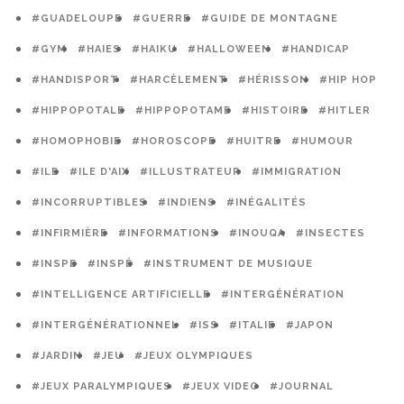
#GUADELOUPE
#GUERRE
#GUIDE DE MONTAGNE
#GYM
#HAIES
#HAIKU
#HALLOWEEN
#HANDICAP
#HANDISPORT
#HARCÈLEMENT
#HÉRISSON
#HIP HOP
#HIPPOPOTALE
#HIPPOPOTAME
#HISTOIRE
#HITLER
#HOMOPHOBIE
#HOROSCOPE
#HUITRE
#HUMOUR
#ILE
#ILE D'AIX
#ILLUSTRATEUR
#IMMIGRATION
#INCORRUPTIBLES
#INDIENS
#INÉGALITÉS
#INFIRMIÈRE
#INFORMATIONS
#INOUQA
#INSECTES
#INSPE
#INSPÉ
#INSTRUMENT DE MUSIQUE
#INTELLIGENCE ARTIFICIELLE
#INTERGÉNÉRATION
#INTERGÉNÉRATIONNEL
#ISS
#ITALIE
#JAPON
#JARDIN
#JEU
#JEUX OLYMPIQUES
#JEUX PARALYMPIQUES
#JEUX VIDEO
#JOURNAL