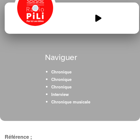
Les-gentils-CP-vous-parlent-du-
velo.mp3
00:00
00:00
Naviguer
Chronique
Chronique
Chronique
Interview
Chronique musicale
Référence ;