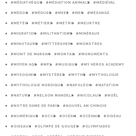
#MÉDIATHÈQUE
#MÉDIATION ANIMALE
#MÉDIÉVAL
#MEDOC
#MÉDUSE
#MEEF
#MER
#MÉSANGE
#MÉTÉO
#MÉTIERS
#MÉTRO
#MEURTRE
#MIGRATION
#MILITANTISME
#MINÉRAUX
#MINOTAURE
#MITTERSHEIM
#MONSTRES
#MONT DE MARSAN
#MONTAG
#MONUMENTS
#MOYEN AGE
#MP3
#MUSIQUE
#MY HEROS ACADEMY
#MYSOGINIE
#MYSTÈRES
#MYTHE
#MYTHOLOGIE
#MYTHOLOGIE NORDIQUE
#NAPOLÉON
#NATATION
#NATURE
#NELSON MANDELA
#NICOLAUS
#NOËL
#NOTRE DAME DE PARIS
#NOUVEL AN CHINOIS
#NUMÉRIQUE
#OCCE
#OCÉAN
#OCÉANIE
#OISEAU
#OISEAUX
#OLYMPE DE GOUGES
#OLYMPIADES