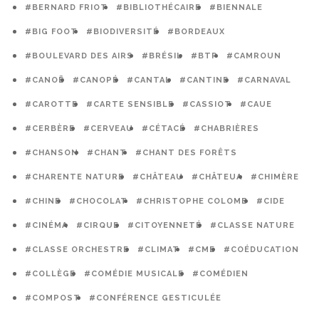
#BERNARD FRIOT
#BIBLIOTHÉCAIRE
#BIENNALE
#BIG FOOT
#BIODIVERSITÉ
#BORDEAUX
#BOULEVARD DES AIRS
#BRÉSIL
#BTP
#CAMROUN
#CANOË
#CANOPÉ
#CANTAL
#CANTINE
#CARNAVAL
#CAROTTE
#CARTE SENSIBLE
#CASSIOT
#CAUE
#CERBÈRE
#CERVEAU
#CÉTACÉ
#CHABRIÈRES
#CHANSON
#CHANT
#CHANT DES FORÊTS
#CHARENTE NATURE
#CHÂTEAU
#CHÂTEUA
#CHIMÈRE
#CHINE
#CHOCOLAT
#CHRISTOPHE COLOMB
#CIDE
#CINÉMA
#CIRQUE
#CITOYENNETÉ
#CLASSE NATURE
#CLASSE ORCHESTRE
#CLIMAT
#CME
#COÉDUCATION
#COLLÈGE
#COMÉDIE MUSICALE
#COMÉDIEN
#COMPOST
#CONFÉRENCE GESTICULÉE