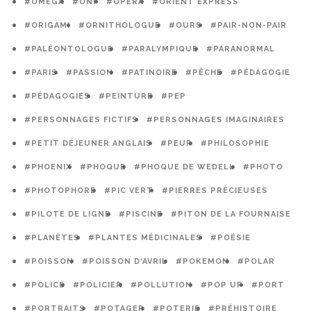
#OMEGA
#ONF
#OPÉRA
#ORIENT EXPRESS
#ORIGAMI
#ORNITHOLOGUE
#OURS
#PAIR-NON-PAIR
#PALÉONTOLOGUE
#PARALYMPIQUE
#PARANORMAL
#PARIS
#PASSION
#PATINOIRE
#PÊCHE
#PÉDAGOGIE
#PÉDAGOGIES
#PEINTURE
#PEP
#PERSONNAGES FICTIFS
#PERSONNAGES IMAGINAIRES
#PETIT DÉJEUNER ANGLAIS
#PEUR
#PHILOSOPHIE
#PHOENIX
#PHOQUE
#PHOQUE DE WEDELL
#PHOTO
#PHOTOPHORE
#PIC VERT
#PIERRES PRÉCIEUSES
#PILOTE DE LIGNE
#PISCINE
#PITON DE LA FOURNAISE
#PLANÈTES
#PLANTES MÉDICINALES
#POÉSIE
#POISSON
#POISSON D'AVRIL
#POKEMON
#POLAR
#POLICE
#POLICIER
#POLLUTION
#POP UP
#PORT
#PORTRAITS
#POTAGER
#POTERIE
#PRÉHISTOIRE