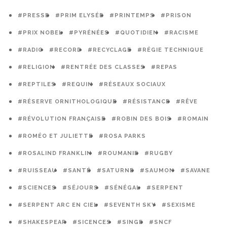
#PRESSE
#PRIM ELYSÉE
#PRINTEMPS
#PRISON
#PRIX NOBEL
#PYRÉNÉES
#QUOTIDIEN
#RACISME
#RADIO
#RECORD
#RECYCLAGE
#RÉGIE TECHNIQUE
#RELIGION
#RENTRÉE DES CLASSES
#REPAS
#REPTILES
#REQUIN
#RÉSEAUX SOCIAUX
#RÉSERVE ORNITHOLOGIQUE
#RÉSISTANCE
#RÊVE
#RÉVOLUTION FRANÇAISE
#ROBIN DES BOIS
#ROMAIN
#ROMÉO ET JULIETTE
#ROSA PARKS
#ROSALIND FRANKLIN
#ROUMANIE
#RUGBY
#RUISSEAU
#SANTÉ
#SATURNE
#SAUMON
#SAVANE
#SCIENCES
#SÉJOURS
#SÉNÉGAL
#SERPENT
#SERPENT ARC EN CIEL
#SEVENTH SKY
#SEXISME
#SHAKESPEAR
#SICENCES
#SINGE
#SNCF