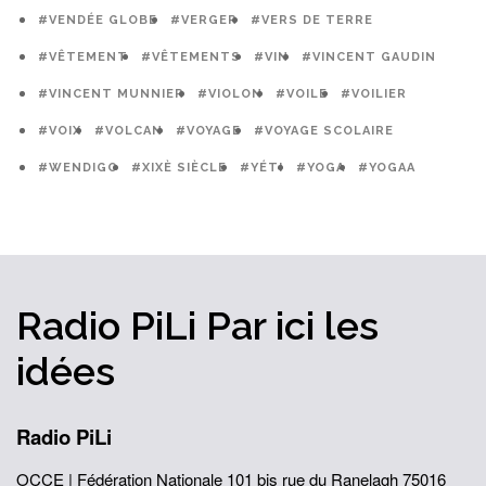
#VENDÉE GLOBE
#VERGER
#VERS DE TERRE
#VÊTEMENT
#VÊTEMENTS
#VIN
#VINCENT GAUDIN
#VINCENT MUNNIER
#VIOLON
#VOILE
#VOILIER
#VOIX
#VOLCAN
#VOYAGE
#VOYAGE SCOLAIRE
#WENDIGO
#XIXÈ SIÈCLE
#YÉTI
#YOGA
#YOGAA
Radio PiLi
Par ici
les
idées
Radio PiLi
OCCE | Fédération Nationale
101 bis rue du Ranelagh
75016