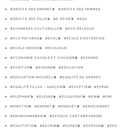
#DROITS DES ENFANTS
#DROITS DES FEMMES
#DROITS DES FILLES
#E-SPORT
#EAU
#ECHANGES CULTURELLES
#ECO DÉLÉGUÉ
#ECO PATURAGE
#ECOLE
#ECOLE D'AUTREFOIS
#ECOLE DEHORS
#ECOLOGIE
#ECONOMIE SOCIALE ET SOILDAIRE
#ECRANS
#ECRITURE
#ECRIVAIN
#EDUCATION
#EDUCATION NOUVELLE
#EGALITÉ DE GENRES
#EGALITÉ FILLES - GARÇONS
#EGYPTIEN
#EHPAD
#ELÉPHANT
#ELEVAGE
#ELOQUENCE
#EMC
#EMI
#EMOTION
#ENFANTS
#ENQUÊTE
#ENSEIGNANT
#ENVIRONNEMENT
#EPOQUE CONTEMPORAINE
#EQUITATION
#ESCRIME
#ESPACE
#ESPAGNE
#ESS