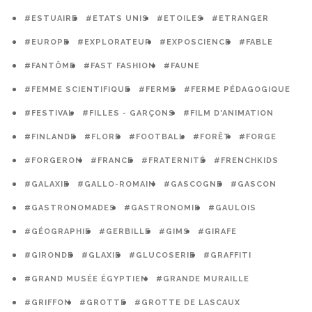
#ESTUAIRE
#ETATS UNIS
#ETOILES
#ETRANGER
#EUROPE
#EXPLORATEUR
#EXPOSCIENCE
#FABLE
#FANTÔME
#FAST FASHION
#FAUNE
#FEMME SCIENTIFIQUE
#FERME
#FERME PÉDAGOGIQUE
#FESTIVAL
#FILLES - GARÇONS
#FILM D'ANIMATION
#FINLANDE
#FLORE
#FOOTBALL
#FORÊT
#FORGE
#FORGERON
#FRANCE
#FRATERNITÉ
#FRENCHKIDS
#GALAXIE
#GALLO-ROMAIN
#GASCOGNE
#GASCON
#GASTRONOMADES
#GASTRONOMIE
#GAULOIS
#GÉOGRAPHIE
#GERBILLE
#GIMS
#GIRAFE
#GIRONDE
#GLAXIE
#GLUCOSERIE
#GRAFFITI
#GRAND MUSÉE ÉGYPTIEN
#GRANDE MURAILLE
#GRIFFON
#GROTTE
#GROTTE DE LASCAUX