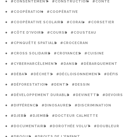
#CONSENTEMENT
#CONSTRUCTION
#CONTE
#COOPÉRATION
#COOPÉRATIVE
#COOPÉRATIVE SCOLAIRE
#CORAIL
#CORSETIER
#CÔTE D'IVOIRE
#COURSE
#COUSTEAU
#CPNQUÊTE SPATIALE
#CROCECRAN
#CROSS SOLIDAIRE
#CROYANCES
#CUISINE
#CYBERHARCÈLEMENT
#DANSE
#DÉBARQUEMENT
#DÉBAT
#DÉCHETS
#DÉCLOISONNEMENT
#DÉFIS
#DÉFORESTATION
#DENTS
#DESSIN
#DÉVELOPPEMENT DURABLE
#DEVINETTE
#DEVOIRS
#DIFFÉRENCE
#DINOSAURES
#DISCRIMINATION
#DJEBÉ
#DJEMBÉ
#DOCTEUR CALMETTE
#DOCUMENTAIRE
#DOROTHÉE VOLUT
#DOUBLEUR
#DROGUE
#DROITS DE L'ENFANT