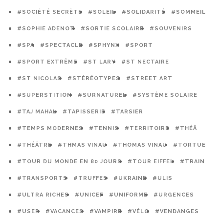
#SOCIÉTÉ SECRÈTE
#SOLEIL
#SOLIDARITÉ
#SOMMEIL
#SOPHIE ADENOT
#SORTIE SCOLAIRE
#SOUVENIRS
#SPA
#SPECTACLE
#SPHYNX
#SPORT
#SPORT EXTRÊME
#ST LARY
#ST NECTAIRE
#ST NICOLAS
#STÉRÉOTYPES
#STREET ART
#SUPERSTITION
#SURNATUREL
#SYSTÈME SOLAIRE
#TAJ MAHAL
#TAPISSERIE
#TARSIER
#TEMPS MODERNES
#TENNIS
#TERRITOIRE
#THÉÂ
#THÉÂTRE
#THMAS VINAU
#THOMAS VINAU
#TORTUE
#TOUR DU MONDE EN 80 JOURS
#TOUR EIFFEL
#TRAIN
#TRANSPORTS
#TRUFFES
#UKRAINE
#ULIS
#ULTRA RICHES
#UNICEF
#UNIFORME
#URGENCES
#USEP
#VACANCES
#VAMPIRE
#VÉLO
#VENDANGES