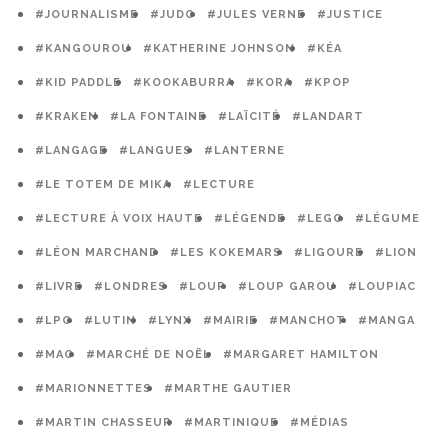
#JOURNALISME
#JUDO
#JULES VERNE
#JUSTICE
#KANGOUROU
#KATHERINE JOHNSON
#KÉA
#KID PADDLE
#KOOKABURRA
#KORA
#KPOP
#KRAKEN
#LA FONTAINE
#LAÏCITÉ
#LANDART
#LANGAGE
#LANGUES
#LANTERNE
#LE TOTEM DE MIKA
#LECTURE
#LECTURE À VOIX HAUTE
#LÉGENDE
#LEGO
#LÉGUME
#LÉON MARCHAND
#LES KOKEMARS
#LIGOURE
#LION
#LIVRE
#LONDRES
#LOUP
#LOUP GAROU
#LOUPIAC
#LPO
#LUTIN
#LYNX
#MAIRIE
#MANCHOT
#MANGA
#MAO
#MARCHÉ DE NOËL
#MARGARET HAMILTON
#MARIONNETTES
#MARTHE GAUTIER
#MARTIN CHASSEUR
#MARTINIQUE
#MÉDIAS