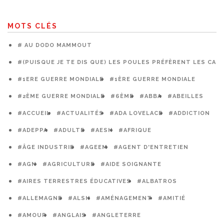
MOTS CLÉS
# AU DODO MAMMOUT
#(PUISQUE JE TE DIS QUE) LES POULES PRÉFÈRENT LES CAG
#1ERE GUERRE MONDIALE
#1ÈRE GUERRE MONDIALE
#2ÈME GUERRE MONDIALE
#6ÈME
#ABBA
#ABEILLES
#ACCUEIL
#ACTUALITÉS
#ADA LOVELACE
#ADDICTION
#ADEPPA
#ADULTE
#AESH
#AFRIQUE
#ÂGE INDUSTRIE
#AGEEM
#AGENT D'ENTRETIEN
#AGN
#AGRICULTURE
#AIDE SOIGNANTE
#AIRES TERRESTRES ÉDUCATIVES
#ALBATROS
#ALLEMAGNE
#ALSH
#AMÉNAGEMENT
#AMITIÉ
#AMOUR
#ANGLAIS
#ANGLETERRE