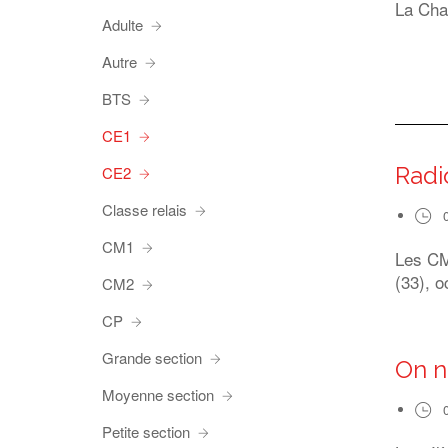
La Chap
Adulte
Autre
BTS
CE1
Radi
CE2
Classe relais
CM1
Les CM1
(33), o
CM2
CP
Grande section
On n
Moyenne section
Petite section