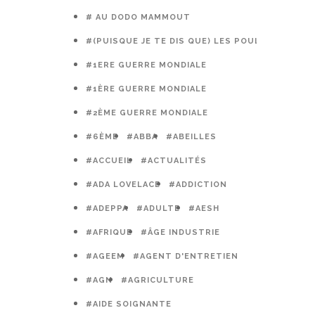
# AU DODO MAMMOUT
#(PUISQUE JE TE DIS QUE) LES POULES PRÉFÈR
#1ERE GUERRE MONDIALE
#1ÈRE GUERRE MONDIALE
#2ÈME GUERRE MONDIALE
#6ÈME
#ABBA
#ABEILLES
#ACCUEIL
#ACTUALITÉS
#ADA LOVELACE
#ADDICTION
#ADEPPA
#ADULTE
#AESH
#AFRIQUE
#ÂGE INDUSTRIE
#AGEEM
#AGENT D'ENTRETIEN
#AGN
#AGRICULTURE
#AIDE SOIGNANTE