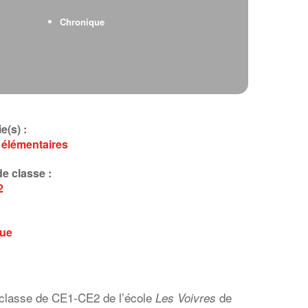
Chronique
e(s) :
 élémentaires
e classe :
2
que
 classe de
CE1-CE2
de l’école
de
Les Voivres