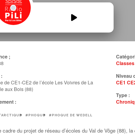
Antarctique-episode7.mp3
00:00
00:00
nce ;
Catégori
88
Classes
:
Niveau d
se de CE1-CE2 de l’école Les Voivres de La
CE1
CE
e aux Bois (88)
Type :
ement :
Chroni
TARCTIQUE
#PHOQUE
#PHOQUE DE WEDELL
 cadre du projet de réseau d’écoles du Val de Vôge (88), la