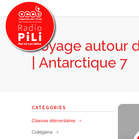
Voyage autour 
PRÉSENTATION
| Antarctique 7
GRILLE DES PROGRAMMES
EMISSIONS / PODCASTS
SUR LE TERRITOIRE
RESSOURCES
LES ACTU.
CATÉGORIES
RECHERCHER
Classes élémentaires
CONTACT
Collégiens