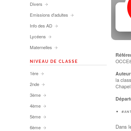
Divers
Emissions d'adultes
Info des AD
Lycéens
Maternelles
Référe
OCCE
NIVEAU DE CLASSE
1ère
Auteur 
la clas
2nde
Chapell
3ème
Départ
4ème
#AN
5ème
Dans le
6ème