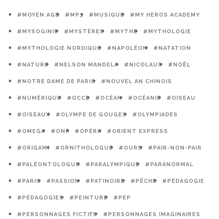
#MOYEN AGE
#MP3
#MUSIQUE
#MY HEROS ACADEMY
#MYSOGINIE
#MYSTÈRES
#MYTHE
#MYTHOLOGIE
#MYTHOLOGIE NORDIQUE
#NAPOLÉON
#NATATION
#NATURE
#NELSON MANDELA
#NICOLAUS
#NOËL
#NOTRE DAME DE PARIS
#NOUVEL AN CHINOIS
#NUMÉRIQUE
#OCCE
#OCÉAN
#OCÉANIE
#OISEAU
#OISEAUX
#OLYMPE DE GOUGES
#OLYMPIADES
#OMEGA
#ONF
#OPÉRA
#ORIENT EXPRESS
#ORIGAMI
#ORNITHOLOGUE
#OURS
#PAIR-NON-PAIR
#PALÉONTOLOGUE
#PARALYMPIQUE
#PARANORMAL
#PARIS
#PASSION
#PATINOIRE
#PÊCHE
#PÉDAGOGIE
#PÉDAGOGIES
#PEINTURE
#PEP
#PERSONNAGES FICTIFS
#PERSONNAGES IMAGINAIRES