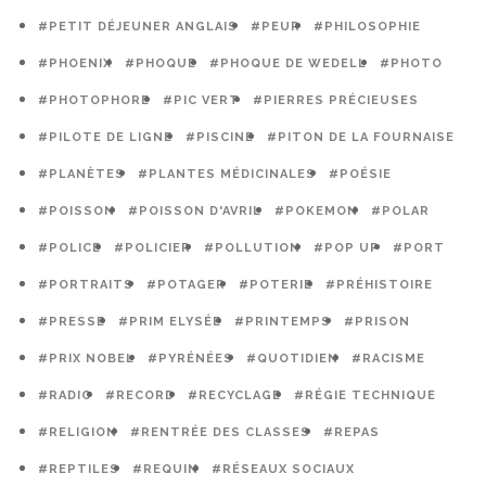
#PETIT DÉJEUNER ANGLAIS
#PEUR
#PHILOSOPHIE
#PHOENIX
#PHOQUE
#PHOQUE DE WEDELL
#PHOTO
#PHOTOPHORE
#PIC VERT
#PIERRES PRÉCIEUSES
#PILOTE DE LIGNE
#PISCINE
#PITON DE LA FOURNAISE
#PLANÈTES
#PLANTES MÉDICINALES
#POÉSIE
#POISSON
#POISSON D'AVRIL
#POKEMON
#POLAR
#POLICE
#POLICIER
#POLLUTION
#POP UP
#PORT
#PORTRAITS
#POTAGER
#POTERIE
#PRÉHISTOIRE
#PRESSE
#PRIM ELYSÉE
#PRINTEMPS
#PRISON
#PRIX NOBEL
#PYRÉNÉES
#QUOTIDIEN
#RACISME
#RADIO
#RECORD
#RECYCLAGE
#RÉGIE TECHNIQUE
#RELIGION
#RENTRÉE DES CLASSES
#REPAS
#REPTILES
#REQUIN
#RÉSEAUX SOCIAUX