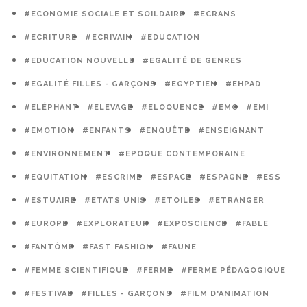
#ECONOMIE SOCIALE ET SOILDAIRE
#ECRANS
#ECRITURE
#ECRIVAIN
#EDUCATION
#EDUCATION NOUVELLE
#EGALITÉ DE GENRES
#EGALITÉ FILLES - GARÇONS
#EGYPTIEN
#EHPAD
#ELÉPHANT
#ELEVAGE
#ELOQUENCE
#EMC
#EMI
#EMOTION
#ENFANTS
#ENQUÊTE
#ENSEIGNANT
#ENVIRONNEMENT
#EPOQUE CONTEMPORAINE
#EQUITATION
#ESCRIME
#ESPACE
#ESPAGNE
#ESS
#ESTUAIRE
#ETATS UNIS
#ETOILES
#ETRANGER
#EUROPE
#EXPLORATEUR
#EXPOSCIENCE
#FABLE
#FANTÔME
#FAST FASHION
#FAUNE
#FEMME SCIENTIFIQUE
#FERME
#FERME PÉDAGOGIQUE
#FESTIVAL
#FILLES - GARÇONS
#FILM D'ANIMATION