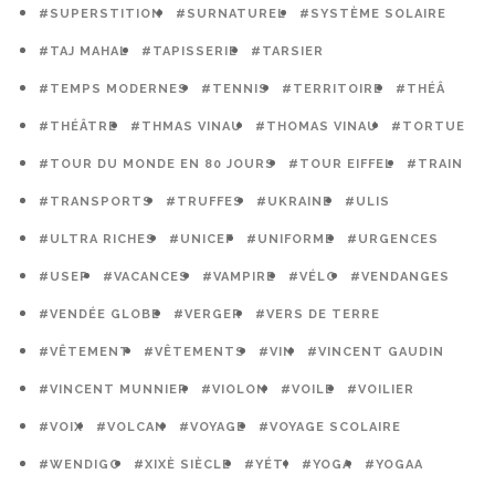
#SUPERSTITION
#SURNATUREL
#SYSTÈME SOLAIRE
#TAJ MAHAL
#TAPISSERIE
#TARSIER
#TEMPS MODERNES
#TENNIS
#TERRITOIRE
#THÉÂ
#THÉÂTRE
#THMAS VINAU
#THOMAS VINAU
#TORTUE
#TOUR DU MONDE EN 80 JOURS
#TOUR EIFFEL
#TRAIN
#TRANSPORTS
#TRUFFES
#UKRAINE
#ULIS
#ULTRA RICHES
#UNICEF
#UNIFORME
#URGENCES
#USEP
#VACANCES
#VAMPIRE
#VÉLO
#VENDANGES
#VENDÉE GLOBE
#VERGER
#VERS DE TERRE
#VÊTEMENT
#VÊTEMENTS
#VIN
#VINCENT GAUDIN
#VINCENT MUNNIER
#VIOLON
#VOILE
#VOILIER
#VOIX
#VOLCAN
#VOYAGE
#VOYAGE SCOLAIRE
#WENDIGO
#XIXÈ SIÈCLE
#YÉTI
#YOGA
#YOGAA