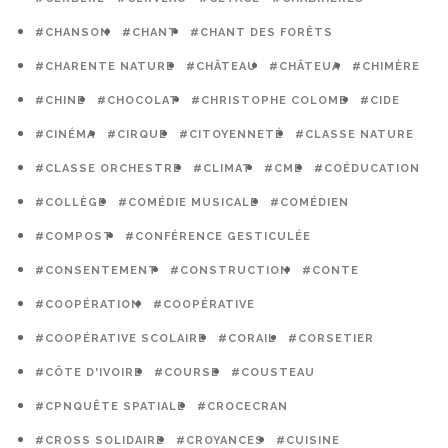
#CHANSON
#CHANT
#CHANT DES FORÊTS
#CHARENTE NATURE
#CHÂTEAU
#CHÂTEUA
#CHIMÈRE
#CHINE
#CHOCOLAT
#CHRISTOPHE COLOMB
#CIDE
#CINÉMA
#CIRQUE
#CITOYENNETÉ
#CLASSE NATURE
#CLASSE ORCHESTRE
#CLIMAT
#CME
#COÉDUCATION
#COLLÈGE
#COMÉDIE MUSICALE
#COMÉDIEN
#COMPOST
#CONFÉRENCE GESTICULÉE
#CONSENTEMENT
#CONSTRUCTION
#CONTE
#COOPÉRATION
#COOPÉRATIVE
#COOPÉRATIVE SCOLAIRE
#CORAIL
#CORSETIER
#CÔTE D'IVOIRE
#COURSE
#COUSTEAU
#CPNQUÊTE SPATIALE
#CROCECRAN
#CROSS SOLIDAIRE
#CROYANCES
#CUISINE