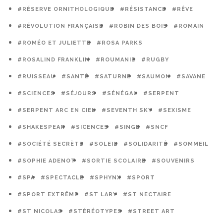
#RÉSERVE ORNITHOLOGIQUE
#RÉSISTANCE
#RÊVE
#RÉVOLUTION FRANÇAISE
#ROBIN DES BOIS
#ROMAIN
#ROMÉO ET JULIETTE
#ROSA PARKS
#ROSALIND FRANKLIN
#ROUMANIE
#RUGBY
#RUISSEAU
#SANTÉ
#SATURNE
#SAUMON
#SAVANE
#SCIENCES
#SÉJOURS
#SÉNÉGAL
#SERPENT
#SERPENT ARC EN CIEL
#SEVENTH SKY
#SEXISME
#SHAKESPEAR
#SICENCES
#SINGE
#SNCF
#SOCIÉTÉ SECRÈTE
#SOLEIL
#SOLIDARITÉ
#SOMMEIL
#SOPHIE ADENOT
#SORTIE SCOLAIRE
#SOUVENIRS
#SPA
#SPECTACLE
#SPHYNX
#SPORT
#SPORT EXTRÊME
#ST LARY
#ST NECTAIRE
#ST NICOLAS
#STÉRÉOTYPES
#STREET ART