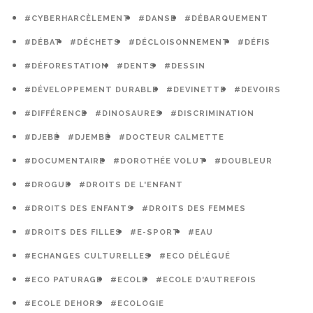
#CYBERHARCÈLEMENT
#DANSE
#DÉBARQUEMENT
#DÉBAT
#DÉCHETS
#DÉCLOISONNEMENT
#DÉFIS
#DÉFORESTATION
#DENTS
#DESSIN
#DÉVELOPPEMENT DURABLE
#DEVINETTE
#DEVOIRS
#DIFFÉRENCE
#DINOSAURES
#DISCRIMINATION
#DJEBÉ
#DJEMBÉ
#DOCTEUR CALMETTE
#DOCUMENTAIRE
#DOROTHÉE VOLUT
#DOUBLEUR
#DROGUE
#DROITS DE L'ENFANT
#DROITS DES ENFANTS
#DROITS DES FEMMES
#DROITS DES FILLES
#E-SPORT
#EAU
#ECHANGES CULTURELLES
#ECO DÉLÉGUÉ
#ECO PATURAGE
#ECOLE
#ECOLE D'AUTREFOIS
#ECOLE DEHORS
#ECOLOGIE