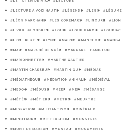
#LE TOTEM DE MIKA
#LECTURE
#LECTURE À VOIX HAUTE
#LÉGENDE
#LEGO
#LÉGUME
#LÉON MARCHAND
#LES KOKEMARS
#LIGOURE
#LION
#LIVRE
#LONDRES
#LOUP
#LOUP GAROU
#LOUPIAC
#LPO
#LUTIN
#LYNX
#MAIRIE
#MANCHOT
#MANGA
#MAO
#MARCHÉ DE NOËL
#MARGARET HAMILTON
#MARIONNETTES
#MARTHE GAUTIER
#MARTIN CHASSEUR
#MARTINIQUE
#MÉDIAS
#MÉDIATHÈQUE
#MÉDIATION ANIMALE
#MÉDIÉVAL
#MEDOC
#MÉDUSE
#MEEF
#MER
#MÉSANGE
#MÉTÉO
#MÉTIERS
#MÉTRO
#MEURTRE
#MIGRATION
#MILITANTISME
#MINÉRAUX
#MINOTAURE
#MITTERSHEIM
#MONSTRES
#MONT DE MARSAN
#MONTAG
#MONUMENTS