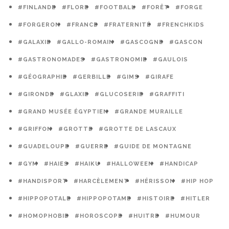
#FINLANDE
#FLORE
#FOOTBALL
#FORÊT
#FORGE
#FORGERON
#FRANCE
#FRATERNITÉ
#FRENCHKIDS
#GALAXIE
#GALLO-ROMAIN
#GASCOGNE
#GASCON
#GASTRONOMADES
#GASTRONOMIE
#GAULOIS
#GÉOGRAPHIE
#GERBILLE
#GIMS
#GIRAFE
#GIRONDE
#GLAXIE
#GLUCOSERIE
#GRAFFITI
#GRAND MUSÉE ÉGYPTIEN
#GRANDE MURAILLE
#GRIFFON
#GROTTE
#GROTTE DE LASCAUX
#GUADELOUPE
#GUERRE
#GUIDE DE MONTAGNE
#GYM
#HAIES
#HAIKU
#HALLOWEEN
#HANDICAP
#HANDISPORT
#HARCÈLEMENT
#HÉRISSON
#HIP HOP
#HIPPOPOTALE
#HIPPOPOTAME
#HISTOIRE
#HITLER
#HOMOPHOBIE
#HOROSCOPE
#HUITRE
#HUMOUR