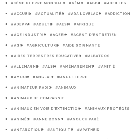
#2ÈME GUERRE MONDIALE
#6ÈME
#ABBA
#ABEILLES
#ACCUEIL
#ACTUALITÉS
#ADA LOVELACE
#ADDICTION
#ADEPPA
#ADULTE
#AESH
#AFRIQUE
#ÂGE INDUSTRIE
#AGEEM
#AGENT D'ENTRETIEN
#AGN
#AGRICULTURE
#AIDE SOIGNANTE
#AIRES TERRESTRES ÉDUCATIVES
#ALBATROS
#ALLEMAGNE
#ALSH
#AMÉNAGEMENT
#AMITIÉ
#AMOUR
#ANGLAIS
#ANGLETERRE
#ANIMATEUR RADIO
#ANIMAUX
#ANIMAUX DE COMPAGNIE
#ANIMAUX EN VOIE D'EXTINCTION
#ANIMAUX PROTÉGÉS
#ANIMÉS
#ANNE BONNY
#ANOUCH PARÉ
#ANTARCTIQUE
#ANTIQUITÉ
#APATHEID