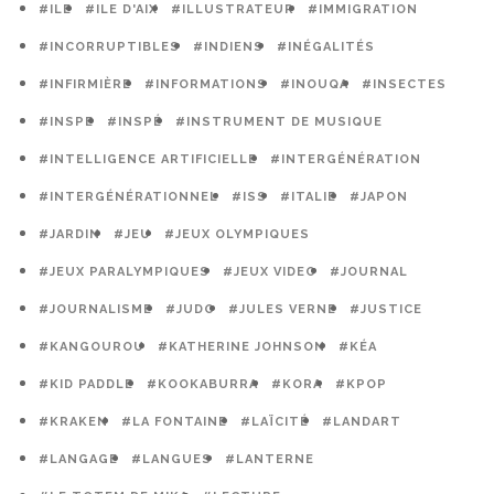
#ILE
#ILE D'AIX
#ILLUSTRATEUR
#IMMIGRATION
#INCORRUPTIBLES
#INDIENS
#INÉGALITÉS
#INFIRMIÈRE
#INFORMATIONS
#INOUQA
#INSECTES
#INSPE
#INSPÉ
#INSTRUMENT DE MUSIQUE
#INTELLIGENCE ARTIFICIELLE
#INTERGÉNÉRATION
#INTERGÉNÉRATIONNEL
#ISS
#ITALIE
#JAPON
#JARDIN
#JEU
#JEUX OLYMPIQUES
#JEUX PARALYMPIQUES
#JEUX VIDEO
#JOURNAL
#JOURNALISME
#JUDO
#JULES VERNE
#JUSTICE
#KANGOUROU
#KATHERINE JOHNSON
#KÉA
#KID PADDLE
#KOOKABURRA
#KORA
#KPOP
#KRAKEN
#LA FONTAINE
#LAÏCITÉ
#LANDART
#LANGAGE
#LANGUES
#LANTERNE