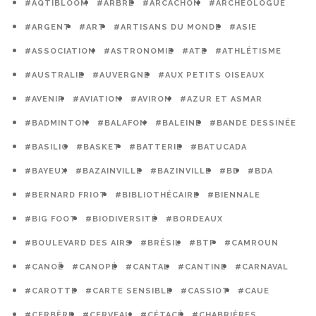
#AQTIBLOOM
#ARBRE
#ARCACHON
#ARCHÉOLOGUE
#ARGENT
#ART
#ARTISANS DU MONDE
#ASIE
#ASSOCIATION
#ASTRONOMIE
#ATE
#ATHLÉTISME
#AUSTRALIE
#AUVERGNE
#AUX PETITS OISEAUX
#AVENIR
#AVIATION
#AVIRON
#AZUR ET ASMAR
#BADMINTON
#BALAFON
#BALEINE
#BANDE DESSINÉE
#BASILIC
#BASKET
#BATTERIE
#BATUCADA
#BAYEUX
#BAZAINVILLE
#BAZINVILLE
#BD
#BDA
#BERNARD FRIOT
#BIBLIOTHÉCAIRE
#BIENNALE
#BIG FOOT
#BIODIVERSITÉ
#BORDEAUX
#BOULEVARD DES AIRS
#BRÉSIL
#BTP
#CAMROUN
#CANOË
#CANOPÉ
#CANTAL
#CANTINE
#CARNAVAL
#CAROTTE
#CARTE SENSIBLE
#CASSIOT
#CAUE
#CERBÈRE
#CERVEAU
#CÉTACÉ
#CHABRIÈRES