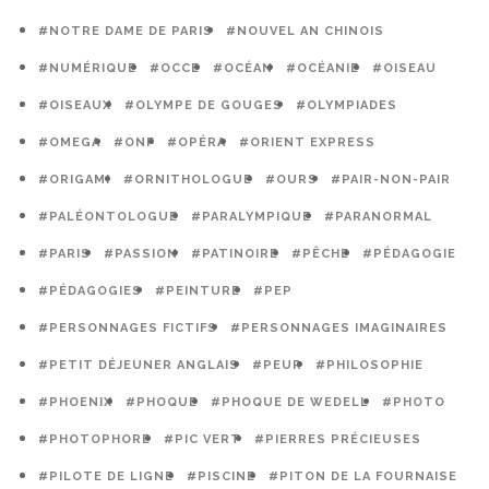
#NOTRE DAME DE PARIS
#NOUVEL AN CHINOIS
#NUMÉRIQUE
#OCCE
#OCÉAN
#OCÉANIE
#OISEAU
#OISEAUX
#OLYMPE DE GOUGES
#OLYMPIADES
#OMEGA
#ONF
#OPÉRA
#ORIENT EXPRESS
#ORIGAMI
#ORNITHOLOGUE
#OURS
#PAIR-NON-PAIR
#PALÉONTOLOGUE
#PARALYMPIQUE
#PARANORMAL
#PARIS
#PASSION
#PATINOIRE
#PÊCHE
#PÉDAGOGIE
#PÉDAGOGIES
#PEINTURE
#PEP
#PERSONNAGES FICTIFS
#PERSONNAGES IMAGINAIRES
#PETIT DÉJEUNER ANGLAIS
#PEUR
#PHILOSOPHIE
#PHOENIX
#PHOQUE
#PHOQUE DE WEDELL
#PHOTO
#PHOTOPHORE
#PIC VERT
#PIERRES PRÉCIEUSES
#PILOTE DE LIGNE
#PISCINE
#PITON DE LA FOURNAISE