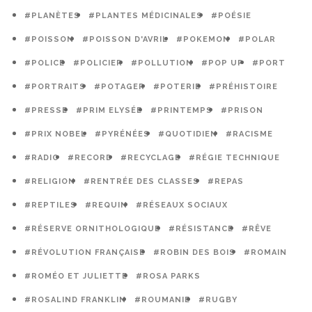
#PLANÈTES
#PLANTES MÉDICINALES
#POÉSIE
#POISSON
#POISSON D'AVRIL
#POKEMON
#POLAR
#POLICE
#POLICIER
#POLLUTION
#POP UP
#PORT
#PORTRAITS
#POTAGER
#POTERIE
#PRÉHISTOIRE
#PRESSE
#PRIM ELYSÉE
#PRINTEMPS
#PRISON
#PRIX NOBEL
#PYRÉNÉES
#QUOTIDIEN
#RACISME
#RADIO
#RECORD
#RECYCLAGE
#RÉGIE TECHNIQUE
#RELIGION
#RENTRÉE DES CLASSES
#REPAS
#REPTILES
#REQUIN
#RÉSEAUX SOCIAUX
#RÉSERVE ORNITHOLOGIQUE
#RÉSISTANCE
#RÊVE
#RÉVOLUTION FRANÇAISE
#ROBIN DES BOIS
#ROMAIN
#ROMÉO ET JULIETTE
#ROSA PARKS
#ROSALIND FRANKLIN
#ROUMANIE
#RUGBY