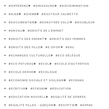
#DIFFÉRENCE
#DINOSAURES
#DISCRIMINATION
#DJEBÉ
#DJEMBÉ
#DOCTEUR CALMETTE
#DOCUMENTAIRE
#DOROTHÉE VOLUT
#DOUBLEUR
#DROGUE
#DROITS DE L'ENFANT
#DROITS DES ENFANTS
#DROITS DES FEMMES
#DROITS DES FILLES
#E-SPORT
#EAU
#ECHANGES CULTURELLES
#ECO DÉLÉGUÉ
#ECO PATURAGE
#ECOLE
#ECOLE D'AUTREFOIS
#ECOLE DEHORS
#ECOLOGIE
#ECONOMIE SOCIALE ET SOILDAIRE
#ECRANS
#ECRITURE
#ECRIVAIN
#EDUCATION
#EDUCATION NOUVELLE
#EGALITÉ DE GENRES
#EGALITÉ FILLES - GARÇONS
#EGYPTIEN
#EHPAD