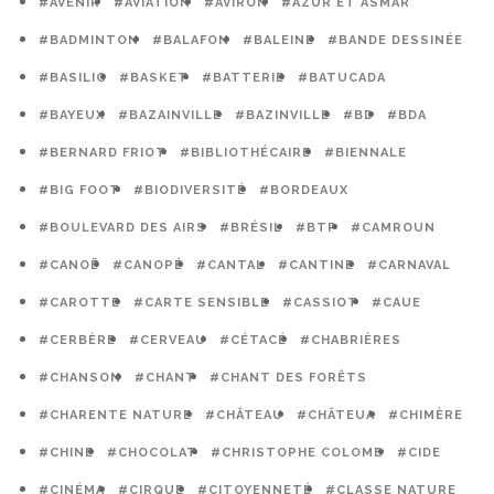
#AVENIR
#AVIATION
#AVIRON
#AZUR ET ASMAR
#BADMINTON
#BALAFON
#BALEINE
#BANDE DESSINÉE
#BASILIC
#BASKET
#BATTERIE
#BATUCADA
#BAYEUX
#BAZAINVILLE
#BAZINVILLE
#BD
#BDA
#BERNARD FRIOT
#BIBLIOTHÉCAIRE
#BIENNALE
#BIG FOOT
#BIODIVERSITÉ
#BORDEAUX
#BOULEVARD DES AIRS
#BRÉSIL
#BTP
#CAMROUN
#CANOË
#CANOPÉ
#CANTAL
#CANTINE
#CARNAVAL
#CAROTTE
#CARTE SENSIBLE
#CASSIOT
#CAUE
#CERBÈRE
#CERVEAU
#CÉTACÉ
#CHABRIÈRES
#CHANSON
#CHANT
#CHANT DES FORÊTS
#CHARENTE NATURE
#CHÂTEAU
#CHÂTEUA
#CHIMÈRE
#CHINE
#CHOCOLAT
#CHRISTOPHE COLOMB
#CIDE
#CINÉMA
#CIRQUE
#CITOYENNETÉ
#CLASSE NATURE