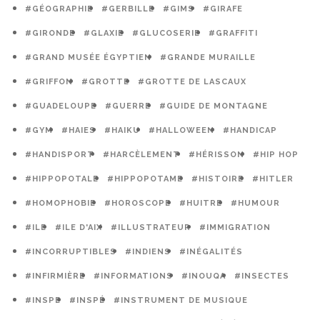
#GÉOGRAPHIE
#GERBILLE
#GIMS
#GIRAFE
#GIRONDE
#GLAXIE
#GLUCOSERIE
#GRAFFITI
#GRAND MUSÉE ÉGYPTIEN
#GRANDE MURAILLE
#GRIFFON
#GROTTE
#GROTTE DE LASCAUX
#GUADELOUPE
#GUERRE
#GUIDE DE MONTAGNE
#GYM
#HAIES
#HAIKU
#HALLOWEEN
#HANDICAP
#HANDISPORT
#HARCÈLEMENT
#HÉRISSON
#HIP HOP
#HIPPOPOTALE
#HIPPOPOTAME
#HISTOIRE
#HITLER
#HOMOPHOBIE
#HOROSCOPE
#HUITRE
#HUMOUR
#ILE
#ILE D'AIX
#ILLUSTRATEUR
#IMMIGRATION
#INCORRUPTIBLES
#INDIENS
#INÉGALITÉS
#INFIRMIÈRE
#INFORMATIONS
#INOUQA
#INSECTES
#INSPE
#INSPÉ
#INSTRUMENT DE MUSIQUE