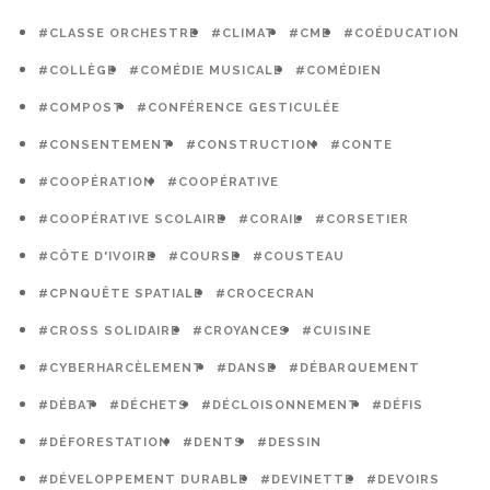
#CLASSE ORCHESTRE
#CLIMAT
#CME
#COÉDUCATION
#COLLÈGE
#COMÉDIE MUSICALE
#COMÉDIEN
#COMPOST
#CONFÉRENCE GESTICULÉE
#CONSENTEMENT
#CONSTRUCTION
#CONTE
#COOPÉRATION
#COOPÉRATIVE
#COOPÉRATIVE SCOLAIRE
#CORAIL
#CORSETIER
#CÔTE D'IVOIRE
#COURSE
#COUSTEAU
#CPNQUÊTE SPATIALE
#CROCECRAN
#CROSS SOLIDAIRE
#CROYANCES
#CUISINE
#CYBERHARCÈLEMENT
#DANSE
#DÉBARQUEMENT
#DÉBAT
#DÉCHETS
#DÉCLOISONNEMENT
#DÉFIS
#DÉFORESTATION
#DENTS
#DESSIN
#DÉVELOPPEMENT DURABLE
#DEVINETTE
#DEVOIRS