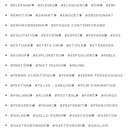
#ELÉPHANT
#ELEVAGE
#ELOQUENCE
#EMC
#EMI
#EMOTION
#ENFANTS
#ENQUÊTE
#ENSEIGNANT
#ENVIRONNEMENT
#EPOQUE CONTEMPORAINE
#EQUITATION
#ESCRIME
#ESPACE
#ESPAGNE
#ESS
#ESTUAIRE
#ETATS UNIS
#ETOILES
#ETRANGER
#EUROPE
#EXPLORATEUR
#EXPOSCIENCE
#FABLE
#FANTÔME
#FAST FASHION
#FAUNE
#FEMME SCIENTIFIQUE
#FERME
#FERME PÉDAGOGIQUE
#FESTIVAL
#FILLES - GARÇONS
#FILM D'ANIMATION
#FINLANDE
#FLORE
#FOOTBALL
#FORÊT
#FORGE
#FORGERON
#FRANCE
#FRATERNITÉ
#FRENCHKIDS
#GALAXIE
#GALLO-ROMAIN
#GASCOGNE
#GASCON
#GASTRONOMADES
#GASTRONOMIE
#GAULOIS