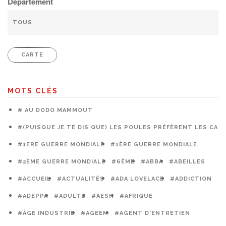
Département
CARTE
MOTS CLÉS
# AU DODO MAMMOUT
#(PUISQUE JE TE DIS QUE) LES POULES PRÉFÈRENT LES CAG
#1ERE GUERRE MONDIALE
#1ÈRE GUERRE MONDIALE
#2ÈME GUERRE MONDIALE
#6ÈME
#ABBA
#ABEILLES
#ACCUEIL
#ACTUALITÉS
#ADA LOVELACE
#ADDICTION
#ADEPPA
#ADULTE
#AESH
#AFRIQUE
#ÂGE INDUSTRIE
#AGEEM
#AGENT D'ENTRETIEN