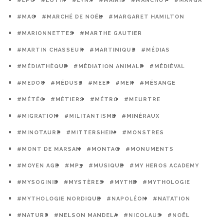
#LPO
#LUTIN
#LYNX
#MAIRIE
#MANCHOT
#MANGA
#MAO
#MARCHÉ DE NOËL
#MARGARET HAMILTON
#MARIONNETTES
#MARTHE GAUTIER
#MARTIN CHASSEUR
#MARTINIQUE
#MÉDIAS
#MÉDIATHÈQUE
#MÉDIATION ANIMALE
#MÉDIÉVAL
#MEDOC
#MÉDUSE
#MEEF
#MER
#MÉSANGE
#MÉTÉO
#MÉTIERS
#MÉTRO
#MEURTRE
#MIGRATION
#MILITANTISME
#MINÉRAUX
#MINOTAURE
#MITTERSHEIM
#MONSTRES
#MONT DE MARSAN
#MONTAG
#MONUMENTS
#MOYEN AGE
#MP3
#MUSIQUE
#MY HEROS ACADEMY
#MYSOGINIE
#MYSTÈRES
#MYTHE
#MYTHOLOGIE
#MYTHOLOGIE NORDIQUE
#NAPOLÉON
#NATATION
#NATURE
#NELSON MANDELA
#NICOLAUS
#NOËL