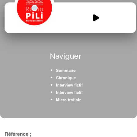
Les-voix-de-Paris.mp3
00:00
00:00
Naviguer
Sommaire
Chronique
Interview fictif
Interview fictif
Micro-trottoir
Référence ;