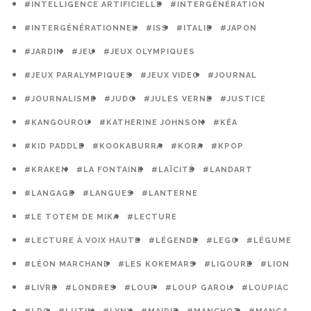
#INTELLIGENCE ARTIFICIELLE
#INTERGÉNÉRATION
#INTERGÉNÉRATIONNEL
#ISS
#ITALIE
#JAPON
#JARDIN
#JEU
#JEUX OLYMPIQUES
#JEUX PARALYMPIQUES
#JEUX VIDEO
#JOURNAL
#JOURNALISME
#JUDO
#JULES VERNE
#JUSTICE
#KANGOUROU
#KATHERINE JOHNSON
#KÉA
#KID PADDLE
#KOOKABURRA
#KORA
#KPOP
#KRAKEN
#LA FONTAINE
#LAÏCITÉ
#LANDART
#LANGAGE
#LANGUES
#LANTERNE
#LE TOTEM DE MIKA
#LECTURE
#LECTURE À VOIX HAUTE
#LÉGENDE
#LEGO
#LÉGUME
#LÉON MARCHAND
#LES KOKEMARS
#LIGOURE
#LION
#LIVRE
#LONDRES
#LOUP
#LOUP GAROU
#LOUPIAC