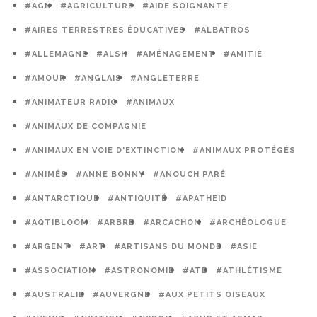
#AGN
#AGRICULTURE
#AIDE SOIGNANTE
#AIRES TERRESTRES ÉDUCATIVES
#ALBATROS
#ALLEMAGNE
#ALSH
#AMÉNAGEMENT
#AMITIÉ
#AMOUR
#ANGLAIS
#ANGLETERRE
#ANIMATEUR RADIO
#ANIMAUX
#ANIMAUX DE COMPAGNIE
#ANIMAUX EN VOIE D'EXTINCTION
#ANIMAUX PROTÉGÉS
#ANIMÉS
#ANNE BONNY
#ANOUCH PARÉ
#ANTARCTIQUE
#ANTIQUITÉ
#APATHEID
#AQTIBLOOM
#ARBRE
#ARCACHON
#ARCHÉOLOGUE
#ARGENT
#ART
#ARTISANS DU MONDE
#ASIE
#ASSOCIATION
#ASTRONOMIE
#ATE
#ATHLÉTISME
#AUSTRALIE
#AUVERGNE
#AUX PETITS OISEAUX