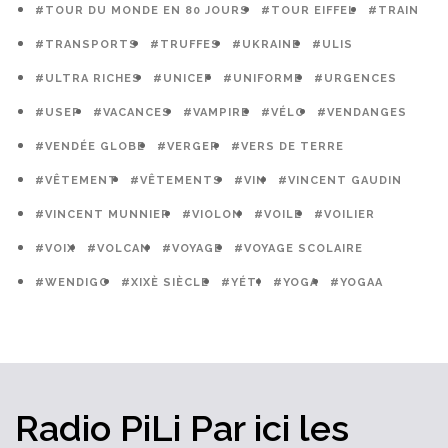
#TOUR DU MONDE EN 80 JOURS
#TOUR EIFFEL
#TRAIN
#TRANSPORTS
#TRUFFES
#UKRAINE
#ULIS
#ULTRA RICHES
#UNICEF
#UNIFORME
#URGENCES
#USEP
#VACANCES
#VAMPIRE
#VÉLO
#VENDANGES
#VENDÉE GLOBE
#VERGER
#VERS DE TERRE
#VÊTEMENT
#VÊTEMENTS
#VIN
#VINCENT GAUDIN
#VINCENT MUNNIER
#VIOLON
#VOILE
#VOILIER
#VOIX
#VOLCAN
#VOYAGE
#VOYAGE SCOLAIRE
#WENDIGO
#XIXÈ SIÈCLE
#YÉTI
#YOGA
#YOGAA
Radio PiLi
Par ici
les