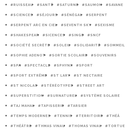
#RUISSEAU
#SANTÉ
#SATURNE
#SAUMON
#SAVANE
#SCIENCES
#SÉJOURS
#SÉNÉGAL
#SERPENT
#SERPENT ARC EN CIEL
#SEVENTH SKY
#SEXISME
#SHAKESPEAR
#SICENCES
#SINGE
#SNCF
#SOCIÉTÉ SECRÈTE
#SOLEIL
#SOLIDARITÉ
#SOMMEIL
#SOPHIE ADENOT
#SORTIE SCOLAIRE
#SOUVENIRS
#SPA
#SPECTACLE
#SPHYNX
#SPORT
#SPORT EXTRÊME
#ST LARY
#ST NECTAIRE
#ST NICOLAS
#STÉRÉOTYPES
#STREET ART
#SUPERSTITION
#SURNATUREL
#SYSTÈME SOLAIRE
#TAJ MAHAL
#TAPISSERIE
#TARSIER
#TEMPS MODERNES
#TENNIS
#TERRITOIRE
#THÉÂ
#THÉÂTRE
#THMAS VINAU
#THOMAS VINAU
#TORTUE