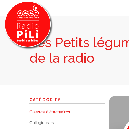
Les Petits légu
PRÉSENTATION
de la radio
GRILLE DES PROGRAMMES
EMISSIONS / PODCASTS
SUR LE TERRITOIRE
RESSOURCES
LES ACTU.
CATÉGORIES
RECHERCHER
Classes élémentaires
CONTACT
Collégiens