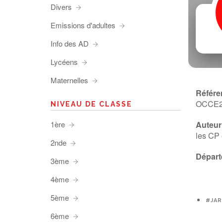
Divers
Emissions d'adultes
Info des AD
Lycéens
Maternelles
Référe
OCCE
NIVEAU DE CLASSE
1ère
Auteur 
les CP 
2nde
Départ
3ème
4ème
5ème
#JAR
6ème