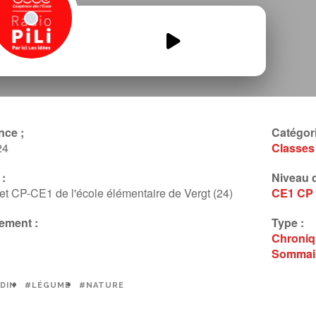
Les-petits-legumes-font-de-la-
radio-1.mp3
00:00
00:00
nce ;
Catégori
24
Classes
:
Niveau d
et CP-CE1 de l'école élémentaire de Vergt (24)
CE1
CP
ement :
Type :
Chroni
Sommai
DIN
#LÉGUME
#NATURE