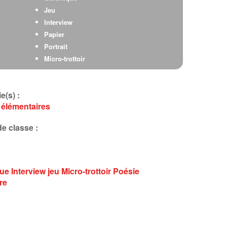
Jeu
Interview
Papier
Portrait
Micro-trottoir
Reportage
Micro-trottoir
e(s) :
Pöésie
 élémentaires
Jeu
e classe :
que
Interview
jeu
Micro-trottoir
Poésie
re