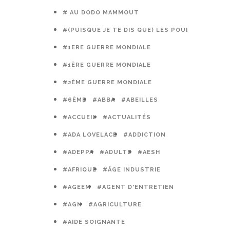
# AU DODO MAMMOUT
#(PUISQUE JE TE DIS QUE) LES POULES PRÉFÈR
#1ERE GUERRE MONDIALE
#1ÈRE GUERRE MONDIALE
#2ÈME GUERRE MONDIALE
#6ÈME
#ABBA
#ABEILLES
#ACCUEIL
#ACTUALITÉS
#ADA LOVELACE
#ADDICTION
#ADEPPA
#ADULTE
#AESH
#AFRIQUE
#ÂGE INDUSTRIE
#AGEEM
#AGENT D'ENTRETIEN
#AGN
#AGRICULTURE
#AIDE SOIGNANTE