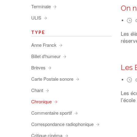
Terminale
On n
ULIS
Les él
TYPE
réserve
Anne Franck
Billet d'humeur
Les 
Brèves
Carte Postale sonore
Chant
Les éc
l’école
Chronique
Commentaire sportif
Correspondance radiophonique
Critique cinéma