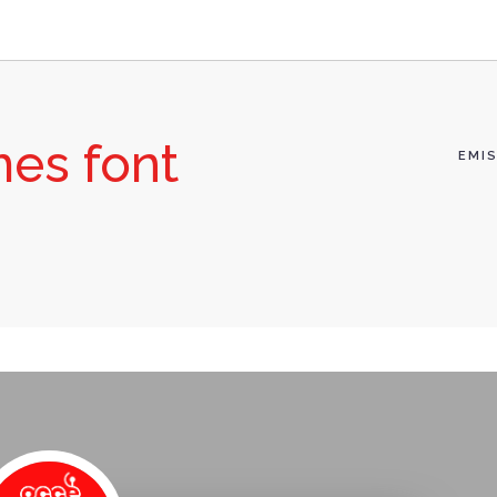
mes font
EMI