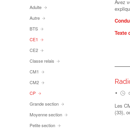
Avez vo
Adulte
expliq
Autre
Conduc
BTS
Texte 
CE1
CE2
Classe relais
CM1
Radi
CM2
CP
Grande section
Les CM1
(33), o
Moyenne section
Petite section