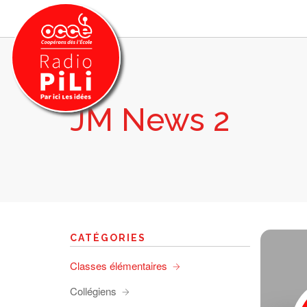
JM News 2
PRÉSENTATION
GRILLE DES PROGRAMMES
EMISSIONS / PODCASTS
SUR LE TERRITOIRE
RESSOURCES
LES ACTU.
CATÉGORIES
RECHERCHER
Classes élémentaires
CONTACT
Collégiens