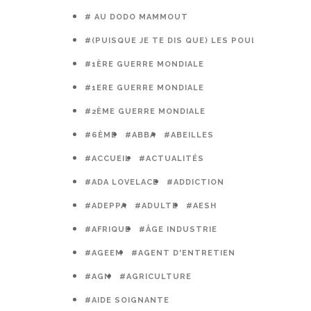
# AU DODO MAMMOUT
#(PUISQUE JE TE DIS QUE) LES POULES PRÉFÈR
#1ÈRE GUERRE MONDIALE
#1ERE GUERRE MONDIALE
#2ÈME GUERRE MONDIALE
#6ÈME
#ABBA
#ABEILLES
#ACCUEIL
#ACTUALITÉS
#ADA LOVELACE
#ADDICTION
#ADEPPA
#ADULTE
#AESH
#AFRIQUE
#ÂGE INDUSTRIE
#AGEEM
#AGENT D'ENTRETIEN
#AGN
#AGRICULTURE
#AIDE SOIGNANTE