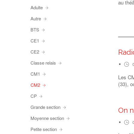
au théâ
Adulte
Autre
BTS
CE1
Radi
CE2
Classe relais
CM1
Les CM1
(33), o
CM2
CP
Grande section
On n
Moyenne section
Petite section