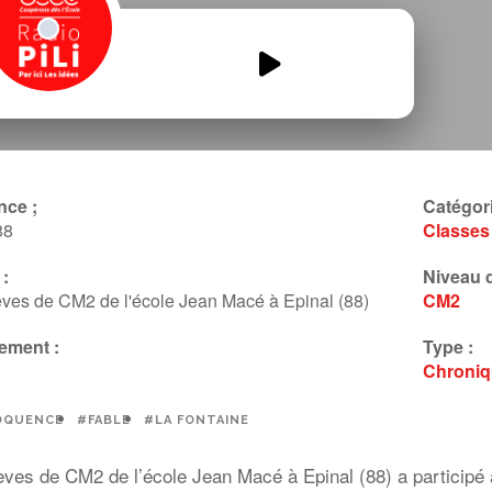
JM-News-le-concours-
deloquence.mp3
00:00
00:00
nce ;
Catégori
88
Classes
:
Niveau d
ves de CM2 de l'école Jean Macé à Epinal (88)
CM2
ement :
Type :
Chroni
OQUENCE
#FABLE
#LA FONTAINE
èves de CM2 de l’école Jean Macé à Epinal (88)
a participé