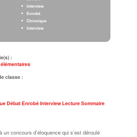
Interview
Enrobé
Chronique
Interview
e(s) :
 élémentaires
e classe :
que
Débat
Enrobé
Interview
Lecture
Sommaire
 à un concours d’éloquence qui s’est déroulé