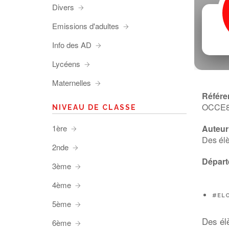
Divers
Emissions d'adultes
Info des AD
Lycéens
Maternelles
Référe
OCCE
NIVEAU DE CLASSE
1ère
Auteur 
Des élè
2nde
Départ
3ème
4ème
#EL
5ème
Des él
6ème