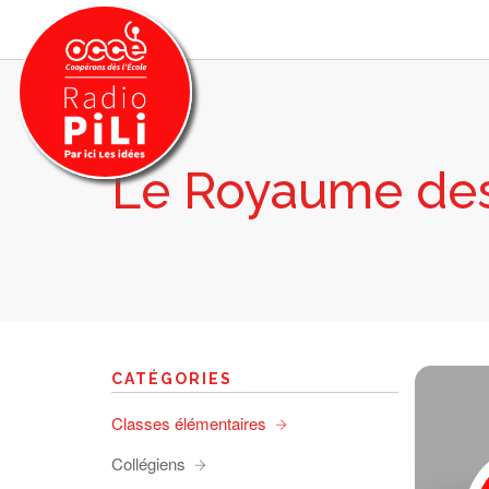
Le Royaume des
PRÉSENTATION
GRILLE DES PROGRAMMES
EMISSIONS / PODCASTS
SUR LE TERRITOIRE
RESSOURCES
LES ACTU.
CATÉGORIES
RECHERCHER
Classes élémentaires
CONTACT
Collégiens