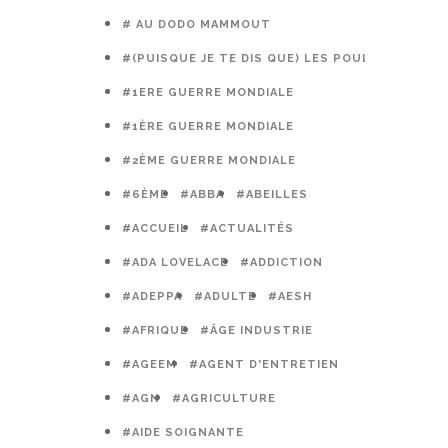
# AU DODO MAMMOUT
#(PUISQUE JE TE DIS QUE) LES POULES PRÉFÈR
#1ERE GUERRE MONDIALE
#1ÈRE GUERRE MONDIALE
#2ÈME GUERRE MONDIALE
#6ÈME
#ABBA
#ABEILLES
#ACCUEIL
#ACTUALITÉS
#ADA LOVELACE
#ADDICTION
#ADEPPA
#ADULTE
#AESH
#AFRIQUE
#ÂGE INDUSTRIE
#AGEEM
#AGENT D'ENTRETIEN
#AGN
#AGRICULTURE
#AIDE SOIGNANTE