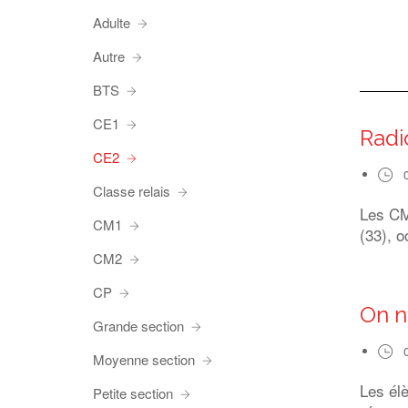
Adulte
Autre
BTS
CE1
Radi
CE2
Classe relais
Les CM1
CM1
(33), o
CM2
CP
On n
Grande section
Moyenne section
Les él
Petite section