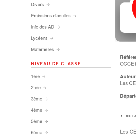
Divers
Emissions d'adultes
Info des AD
Lycéens
Maternelles
Référe
OCCE
NIVEAU DE CLASSE
1ère
Auteur 
Les CE
2nde
Départ
3ème
4ème
#ETA
5ème
Les CE2
6ème