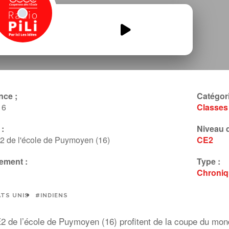
Le-royaume-des-CE2-
lAmerique.mp3
00:00
00:00
nce ;
Catégori
16
Classes
:
Niveau d
2 de l'école de Puymoyen (16)
CE2
ement :
Type :
Chroni
TS UNIS
#INDIENS
 de l’école de Puymoyen (16) profitent de la coupe du mond