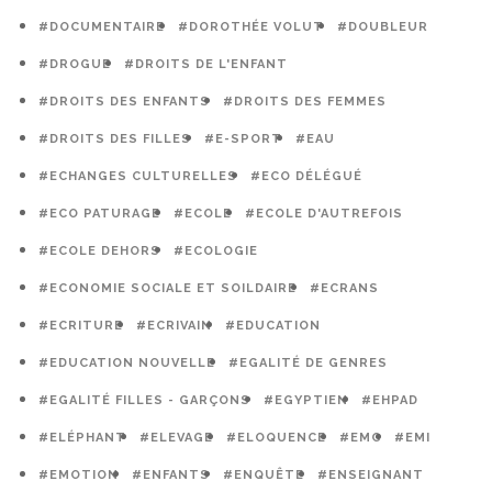
#DOCUMENTAIRE
#DOROTHÉE VOLUT
#DOUBLEUR
#DROGUE
#DROITS DE L'ENFANT
#DROITS DES ENFANTS
#DROITS DES FEMMES
#DROITS DES FILLES
#E-SPORT
#EAU
#ECHANGES CULTURELLES
#ECO DÉLÉGUÉ
#ECO PATURAGE
#ECOLE
#ECOLE D'AUTREFOIS
#ECOLE DEHORS
#ECOLOGIE
#ECONOMIE SOCIALE ET SOILDAIRE
#ECRANS
#ECRITURE
#ECRIVAIN
#EDUCATION
#EDUCATION NOUVELLE
#EGALITÉ DE GENRES
#EGALITÉ FILLES - GARÇONS
#EGYPTIEN
#EHPAD
#ELÉPHANT
#ELEVAGE
#ELOQUENCE
#EMC
#EMI
#EMOTION
#ENFANTS
#ENQUÊTE
#ENSEIGNANT