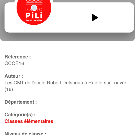
Les-CM1-a-la-radio-interview.mp3
00:00
00:00
Référence ;
OCCE16
Auteur :
Les CM1 de l'école Robert Doisneau à Ruelle-sur-Touvre
(16)
Département :
Catégorie(s) :
Classes élémentaires
Niveau de classe :