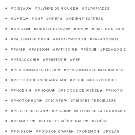
#OISEAUX
#OLYMPE DE GOUGES
#OLYMPIADES
#OMEGA
#ONF
#OPÉRA
#ORIENT EXPRESS
#ORIGAMI
#ORNITHOLOGUE
#OURS
#PAIR-NON-PAIR
#PALÉONTOLOGUE
#PARALYMPIQUE
#PARANORMAL
#PARIS
#PASSION
#PATINOIRE
#PÊCHE
#PÉDAGOGIE
#PÉDAGOGIES
#PEINTURE
#PEP
#PERSONNAGES FICTIFS
#PERSONNAGES IMAGINAIRES
#PETIT DÉJEUNER ANGLAIS
#PEUR
#PHILOSOPHIE
#PHOENIX
#PHOQUE
#PHOQUE DE WEDELL
#PHOTO
#PHOTOPHORE
#PIC VERT
#PIERRES PRÉCIEUSES
#PILOTE DE LIGNE
#PISCINE
#PITON DE LA FOURNAISE
#PLANÈTES
#PLANTES MÉDICINALES
#POÉSIE
#POISSON
#POISSON D'AVRIL
#POKEMON
#POLAR