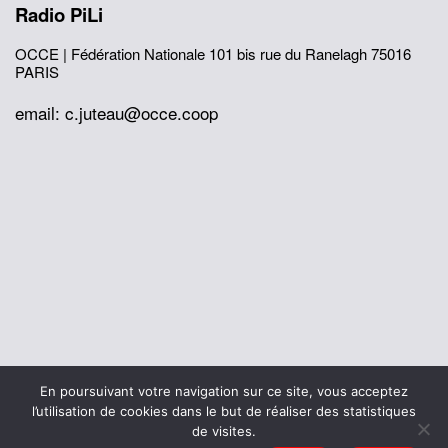
Radio PiLi
OCCE | Fédération Nationale
101 bis rue du Ranelagh
75016
PARIS
email: c.juteau@occe.coop
© 2026 Office Central de la Coopération à l'École
En poursuivant votre navigation sur ce site, vous acceptez
Mentions légales
Politique de confidentialité
l’utilisation de cookies dans le but de réaliser des statistiques
L’histoire de I’OCCE
de visites.