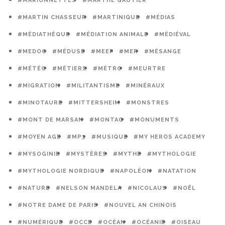
#MARIONNETTES
#MARTHE GAUTIER
#MARTIN CHASSEUR
#MARTINIQUE
#MÉDIAS
#MÉDIATHÈQUE
#MÉDIATION ANIMALE
#MÉDIÉVAL
#MEDOC
#MÉDUSE
#MEEF
#MER
#MÉSANGE
#MÉTÉO
#MÉTIERS
#MÉTRO
#MEURTRE
#MIGRATION
#MILITANTISME
#MINÉRAUX
#MINOTAURE
#MITTERSHEIM
#MONSTRES
#MONT DE MARSAN
#MONTAG
#MONUMENTS
#MOYEN AGE
#MP3
#MUSIQUE
#MY HEROS ACADEMY
#MYSOGINIE
#MYSTÈRES
#MYTHE
#MYTHOLOGIE
#MYTHOLOGIE NORDIQUE
#NAPOLÉON
#NATATION
#NATURE
#NELSON MANDELA
#NICOLAUS
#NOËL
#NOTRE DAME DE PARIS
#NOUVEL AN CHINOIS
#NUMÉRIQUE
#OCCE
#OCÉAN
#OCÉANIE
#OISEAU