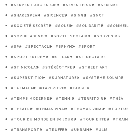
#SERPENT ARC EN CIEL
#SEVENTH SKY
#SEXISME
#SHAKESPEAR
#SICENCES
#SINGE
#SNCF
#SOCIÉTÉ SECRÈTE
#SOLEIL
#SOLIDARITÉ
#SOMMEIL
#SOPHIE ADENOT
#SORTIE SCOLAIRE
#SOUVENIRS
#SPA
#SPECTACLE
#SPHYNX
#SPORT
#SPORT EXTRÊME
#ST LARY
#ST NECTAIRE
#ST NICOLAS
#STÉRÉOTYPES
#STREET ART
#SUPERSTITION
#SURNATUREL
#SYSTÈME SOLAIRE
#TAJ MAHAL
#TAPISSERIE
#TARSIER
#TEMPS MODERNES
#TENNIS
#TERRITOIRE
#THÉÂ
#THÉÂTRE
#THMAS VINAU
#THOMAS VINAU
#TORTUE
#TOUR DU MONDE EN 80 JOURS
#TOUR EIFFEL
#TRAIN
#TRANSPORTS
#TRUFFES
#UKRAINE
#ULIS