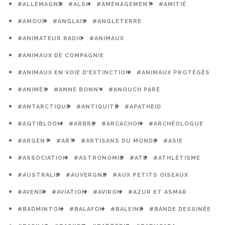
#ALLEMAGNE
#ALSH
#AMÉNAGEMENT
#AMITIÉ
#AMOUR
#ANGLAIS
#ANGLETERRE
#ANIMATEUR RADIO
#ANIMAUX
#ANIMAUX DE COMPAGNIE
#ANIMAUX EN VOIE D'EXTINCTION
#ANIMAUX PROTÉGÉS
#ANIMÉS
#ANNE BONNY
#ANOUCH PARÉ
#ANTARCTIQUE
#ANTIQUITÉ
#APATHEID
#AQTIBLOOM
#ARBRE
#ARCACHON
#ARCHÉOLOGUE
#ARGENT
#ART
#ARTISANS DU MONDE
#ASIE
#ASSOCIATION
#ASTRONOMIE
#ATE
#ATHLÉTISME
#AUSTRALIE
#AUVERGNE
#AUX PETITS OISEAUX
#AVENIR
#AVIATION
#AVIRON
#AZUR ET ASMAR
#BADMINTON
#BALAFON
#BALEINE
#BANDE DESSINÉE