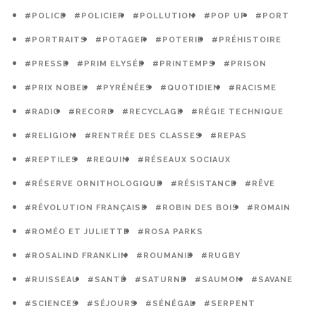
#POLICE
#POLICIER
#POLLUTION
#POP UP
#PORT
#PORTRAITS
#POTAGER
#POTERIE
#PRÉHISTOIRE
#PRESSE
#PRIM ELYSÉE
#PRINTEMPS
#PRISON
#PRIX NOBEL
#PYRÉNÉES
#QUOTIDIEN
#RACISME
#RADIO
#RECORD
#RECYCLAGE
#RÉGIE TECHNIQUE
#RELIGION
#RENTRÉE DES CLASSES
#REPAS
#REPTILES
#REQUIN
#RÉSEAUX SOCIAUX
#RÉSERVE ORNITHOLOGIQUE
#RÉSISTANCE
#RÊVE
#RÉVOLUTION FRANÇAISE
#ROBIN DES BOIS
#ROMAIN
#ROMÉO ET JULIETTE
#ROSA PARKS
#ROSALIND FRANKLIN
#ROUMANIE
#RUGBY
#RUISSEAU
#SANTÉ
#SATURNE
#SAUMON
#SAVANE
#SCIENCES
#SÉJOURS
#SÉNÉGAL
#SERPENT