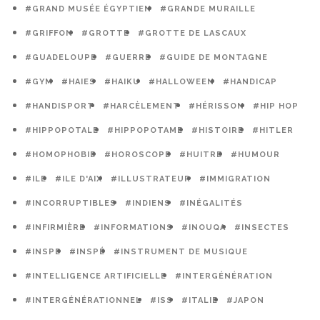
#GRAND MUSÉE ÉGYPTIEN
#GRANDE MURAILLE
#GRIFFON
#GROTTE
#GROTTE DE LASCAUX
#GUADELOUPE
#GUERRE
#GUIDE DE MONTAGNE
#GYM
#HAIES
#HAIKU
#HALLOWEEN
#HANDICAP
#HANDISPORT
#HARCÈLEMENT
#HÉRISSON
#HIP HOP
#HIPPOPOTALE
#HIPPOPOTAME
#HISTOIRE
#HITLER
#HOMOPHOBIE
#HOROSCOPE
#HUITRE
#HUMOUR
#ILE
#ILE D'AIX
#ILLUSTRATEUR
#IMMIGRATION
#INCORRUPTIBLES
#INDIENS
#INÉGALITÉS
#INFIRMIÈRE
#INFORMATIONS
#INOUQA
#INSECTES
#INSPE
#INSPÉ
#INSTRUMENT DE MUSIQUE
#INTELLIGENCE ARTIFICIELLE
#INTERGÉNÉRATION
#INTERGÉNÉRATIONNEL
#ISS
#ITALIE
#JAPON