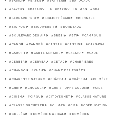
#BASILIC
#BASKET
#BATTERIE
#BATUCADA
#BAYEUX
#BAZAINVILLE
#BAZINVILLE
#BD
#BDA
#BERNARD FRIOT
#BIBLIOTHÉCAIRE
#BIENNALE
#BIG FOOT
#BIODIVERSITÉ
#BORDEAUX
#BOULEVARD DES AIRS
#BRÉSIL
#BTP
#CAMROUN
#CANOË
#CANOPÉ
#CANTAL
#CANTINE
#CARNAVAL
#CAROTTE
#CARTE SENSIBLE
#CASSIOT
#CAUE
#CERBÈRE
#CERVEAU
#CÉTACÉ
#CHABRIÈRES
#CHANSON
#CHANT
#CHANT DES FORÊTS
#CHARENTE NATURE
#CHÂTEAU
#CHÂTEUA
#CHIMÈRE
#CHINE
#CHOCOLAT
#CHRISTOPHE COLOMB
#CIDE
#CINÉMA
#CIRQUE
#CITOYENNETÉ
#CLASSE NATURE
#CLASSE ORCHESTRE
#CLIMAT
#CME
#COÉDUCATION
#COLLÈGE
#COMÉDIE MUSICALE
#COMÉDIEN