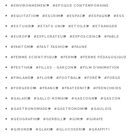
#ENVIRONNEMENT
#EPOQUE CONTEMPORAINE
#EQUITATION
#ESCRIME
#ESPACE
#ESPAGNE
#ESS
#ESTUAIRE
#ETATS UNIS
#ETOILES
#ETRANGER
#EUROPE
#EXPLORATEUR
#EXPOSCIENCE
#FABLE
#FANTÔME
#FAST FASHION
#FAUNE
#FEMME SCIENTIFIQUE
#FERME
#FERME PÉDAGOGIQUE
#FESTIVAL
#FILLES - GARÇONS
#FILM D'ANIMATION
#FINLANDE
#FLORE
#FOOTBALL
#FORÊT
#FORGE
#FORGERON
#FRANCE
#FRATERNITÉ
#FRENCHKIDS
#GALAXIE
#GALLO-ROMAIN
#GASCOGNE
#GASCON
#GASTRONOMADES
#GASTRONOMIE
#GAULOIS
#GÉOGRAPHIE
#GERBILLE
#GIMS
#GIRAFE
#GIRONDE
#GLAXIE
#GLUCOSERIE
#GRAFFITI