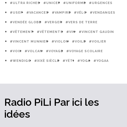
#ULTRA RICHES
#UNICEF
#UNIFORME
#URGENCES
#USEP
#VACANCES
#VAMPIRE
#VÉLO
#VENDANGES
#VENDÉE GLOBE
#VERGER
#VERS DE TERRE
#VÊTEMENT
#VÊTEMENTS
#VIN
#VINCENT GAUDIN
#VINCENT MUNNIER
#VIOLON
#VOILE
#VOILIER
#VOIX
#VOLCAN
#VOYAGE
#VOYAGE SCOLAIRE
#WENDIGO
#XIXÈ SIÈCLE
#YÉTI
#YOGA
#YOGAA
Radio PiLi
Par ici
les
idées