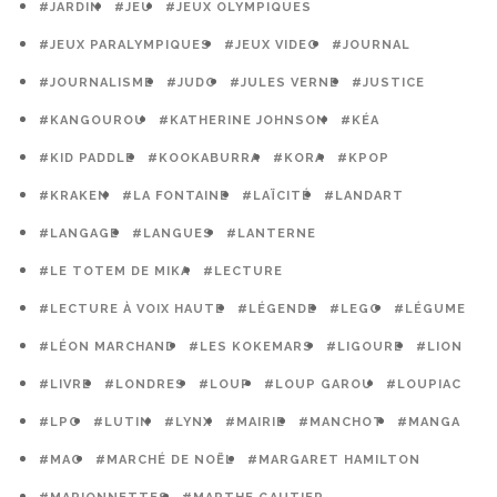
#JARDIN
#JEU
#JEUX OLYMPIQUES
#JEUX PARALYMPIQUES
#JEUX VIDEO
#JOURNAL
#JOURNALISME
#JUDO
#JULES VERNE
#JUSTICE
#KANGOUROU
#KATHERINE JOHNSON
#KÉA
#KID PADDLE
#KOOKABURRA
#KORA
#KPOP
#KRAKEN
#LA FONTAINE
#LAÏCITÉ
#LANDART
#LANGAGE
#LANGUES
#LANTERNE
#LE TOTEM DE MIKA
#LECTURE
#LECTURE À VOIX HAUTE
#LÉGENDE
#LEGO
#LÉGUME
#LÉON MARCHAND
#LES KOKEMARS
#LIGOURE
#LION
#LIVRE
#LONDRES
#LOUP
#LOUP GAROU
#LOUPIAC
#LPO
#LUTIN
#LYNX
#MAIRIE
#MANCHOT
#MANGA
#MAO
#MARCHÉ DE NOËL
#MARGARET HAMILTON