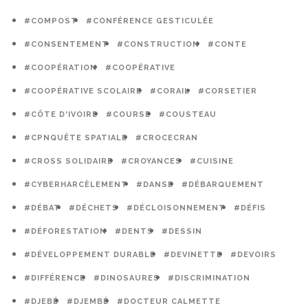
#COMPOST
#CONFÉRENCE GESTICULÉE
#CONSENTEMENT
#CONSTRUCTION
#CONTE
#COOPÉRATION
#COOPÉRATIVE
#COOPÉRATIVE SCOLAIRE
#CORAIL
#CORSETIER
#CÔTE D'IVOIRE
#COURSE
#COUSTEAU
#CPNQUÊTE SPATIALE
#CROCECRAN
#CROSS SOLIDAIRE
#CROYANCES
#CUISINE
#CYBERHARCÈLEMENT
#DANSE
#DÉBARQUEMENT
#DÉBAT
#DÉCHETS
#DÉCLOISONNEMENT
#DÉFIS
#DÉFORESTATION
#DENTS
#DESSIN
#DÉVELOPPEMENT DURABLE
#DEVINETTE
#DEVOIRS
#DIFFÉRENCE
#DINOSAURES
#DISCRIMINATION
#DJEBÉ
#DJEMBÉ
#DOCTEUR CALMETTE