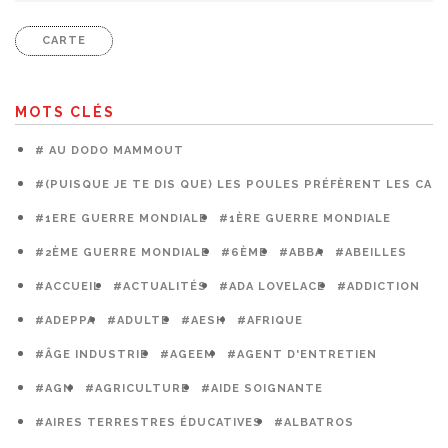
CARTE
MOTS CLÉS
# AU DODO MAMMOUT
#(PUISQUE JE TE DIS QUE) LES POULES PRÉFÈRENT LES CAG
#1ERE GUERRE MONDIALE
#1ÈRE GUERRE MONDIALE
#2ÈME GUERRE MONDIALE
#6ÈME
#ABBA
#ABEILLES
#ACCUEIL
#ACTUALITÉS
#ADA LOVELACE
#ADDICTION
#ADEPPA
#ADULTE
#AESH
#AFRIQUE
#ÂGE INDUSTRIE
#AGEEM
#AGENT D'ENTRETIEN
#AGN
#AGRICULTURE
#AIDE SOIGNANTE
#AIRES TERRESTRES ÉDUCATIVES
#ALBATROS