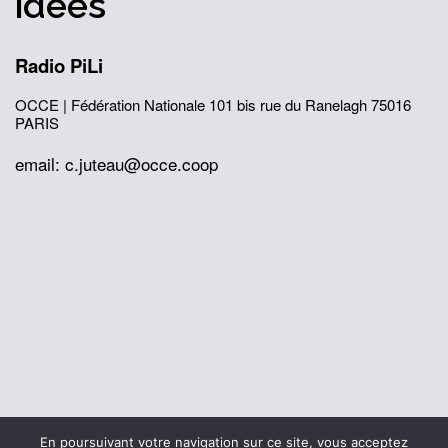
idées
Radio PiLi
OCCE | Fédération Nationale
101 bis rue du Ranelagh
75016
PARIS
email: c.juteau@occe.coop
© 2026 Office Central de la Coopération à l'École
En poursuivant votre navigation sur ce site, vous acceptez