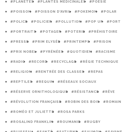
#PLANÈTES
#PLANTES MÉDICINALES
#POÉSIE
#POISSON
#POISSON D'AVRIL
#POKEMON
#POLAR
#POLICE
#POLICIER
#POLLUTION
#POP UP
#PORT
#PORTRAITS
#POTAGER
#POTERIE
#PRÉHISTOIRE
#PRESSE
#PRIM ELYSÉE
#PRINTEMPS
#PRISON
#PRIX NOBEL
#PYRÉNÉES
#QUOTIDIEN
#RACISME
#RADIO
#RECORD
#RECYCLAGE
#RÉGIE TECHNIQUE
#RELIGION
#RENTRÉE DES CLASSES
#REPAS
#REPTILES
#REQUIN
#RÉSEAUX SOCIAUX
#RÉSERVE ORNITHOLOGIQUE
#RÉSISTANCE
#RÊVE
#RÉVOLUTION FRANÇAISE
#ROBIN DES BOIS
#ROMAIN
#ROMÉO ET JULIETTE
#ROSA PARKS
#ROSALIND FRANKLIN
#ROUMANIE
#RUGBY
#RUISSEAU
#SANTÉ
#SATURNE
#SAUMON
#SAVANE