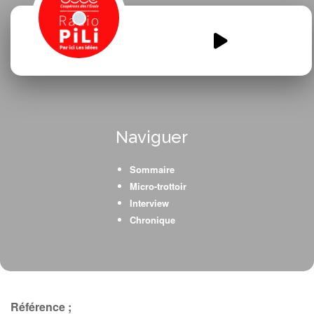
Lormont-CM1-CM2-Marcel-
Pagnol.mp3
00:00
00:00
Naviguer
Sommaire
Micro-trottoir
Interview
Chronique
Référence ;