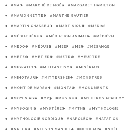
#MAO
#MARCHÉ DE NOËL
#MARGARET HAMILTON
#MARIONNETTES
#MARTHE GAUTIER
#MARTIN CHASSEUR
#MARTINIQUE
#MÉDIAS
#MÉDIATHÈQUE
#MÉDIATION ANIMALE
#MÉDIÉVAL
#MEDOC
#MÉDUSE
#MEEF
#MER
#MÉSANGE
#MÉTÉO
#MÉTIERS
#MÉTRO
#MEURTRE
#MIGRATION
#MILITANTISME
#MINÉRAUX
#MINOTAURE
#MITTERSHEIM
#MONSTRES
#MONT DE MARSAN
#MONTAG
#MONUMENTS
#MOYEN AGE
#MP3
#MUSIQUE
#MY HEROS ACADEMY
#MYSOGINIE
#MYSTÈRES
#MYTHE
#MYTHOLOGIE
#MYTHOLOGIE NORDIQUE
#NAPOLÉON
#NATATION
#NATURE
#NELSON MANDELA
#NICOLAUS
#NOËL