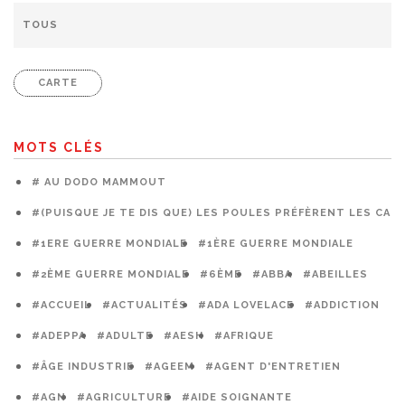
CARTE
MOTS CLÉS
# AU DODO MAMMOUT
#(PUISQUE JE TE DIS QUE) LES POULES PRÉFÈRENT LES CAG
#1ERE GUERRE MONDIALE
#1ÈRE GUERRE MONDIALE
#2ÈME GUERRE MONDIALE
#6ÈME
#ABBA
#ABEILLES
#ACCUEIL
#ACTUALITÉS
#ADA LOVELACE
#ADDICTION
#ADEPPA
#ADULTE
#AESH
#AFRIQUE
#ÂGE INDUSTRIE
#AGEEM
#AGENT D'ENTRETIEN
#AGN
#AGRICULTURE
#AIDE SOIGNANTE