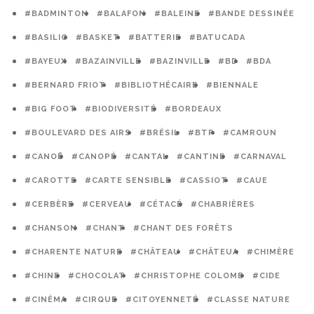
#BADMINTON
#BALAFON
#BALEINE
#BANDE DESSINÉE
#BASILIC
#BASKET
#BATTERIE
#BATUCADA
#BAYEUX
#BAZAINVILLE
#BAZINVILLE
#BD
#BDA
#BERNARD FRIOT
#BIBLIOTHÉCAIRE
#BIENNALE
#BIG FOOT
#BIODIVERSITÉ
#BORDEAUX
#BOULEVARD DES AIRS
#BRÉSIL
#BTP
#CAMROUN
#CANOË
#CANOPÉ
#CANTAL
#CANTINE
#CARNAVAL
#CAROTTE
#CARTE SENSIBLE
#CASSIOT
#CAUE
#CERBÈRE
#CERVEAU
#CÉTACÉ
#CHABRIÈRES
#CHANSON
#CHANT
#CHANT DES FORÊTS
#CHARENTE NATURE
#CHÂTEAU
#CHÂTEUA
#CHIMÈRE
#CHINE
#CHOCOLAT
#CHRISTOPHE COLOMB
#CIDE
#CINÉMA
#CIRQUE
#CITOYENNETÉ
#CLASSE NATURE