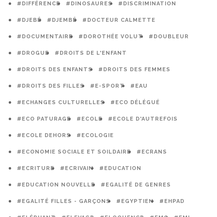
#DIFFÉRENCE
#DINOSAURES
#DISCRIMINATION
#DJEBÉ
#DJEMBÉ
#DOCTEUR CALMETTE
#DOCUMENTAIRE
#DOROTHÉE VOLUT
#DOUBLEUR
#DROGUE
#DROITS DE L'ENFANT
#DROITS DES ENFANTS
#DROITS DES FEMMES
#DROITS DES FILLES
#E-SPORT
#EAU
#ECHANGES CULTURELLES
#ECO DÉLÉGUÉ
#ECO PATURAGE
#ECOLE
#ECOLE D'AUTREFOIS
#ECOLE DEHORS
#ECOLOGIE
#ECONOMIE SOCIALE ET SOILDAIRE
#ECRANS
#ECRITURE
#ECRIVAIN
#EDUCATION
#EDUCATION NOUVELLE
#EGALITÉ DE GENRES
#EGALITÉ FILLES - GARÇONS
#EGYPTIEN
#EHPAD