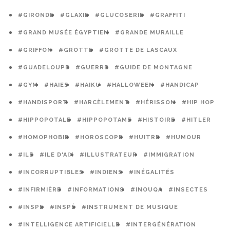
#GIRONDE
#GLAXIE
#GLUCOSERIE
#GRAFFITI
#GRAND MUSÉE ÉGYPTIEN
#GRANDE MURAILLE
#GRIFFON
#GROTTE
#GROTTE DE LASCAUX
#GUADELOUPE
#GUERRE
#GUIDE DE MONTAGNE
#GYM
#HAIES
#HAIKU
#HALLOWEEN
#HANDICAP
#HANDISPORT
#HARCÈLEMENT
#HÉRISSON
#HIP HOP
#HIPPOPOTALE
#HIPPOPOTAME
#HISTOIRE
#HITLER
#HOMOPHOBIE
#HOROSCOPE
#HUITRE
#HUMOUR
#ILE
#ILE D'AIX
#ILLUSTRATEUR
#IMMIGRATION
#INCORRUPTIBLES
#INDIENS
#INÉGALITÉS
#INFIRMIÈRE
#INFORMATIONS
#INOUQA
#INSECTES
#INSPE
#INSPÉ
#INSTRUMENT DE MUSIQUE
#INTELLIGENCE ARTIFICIELLE
#INTERGÉNÉRATION