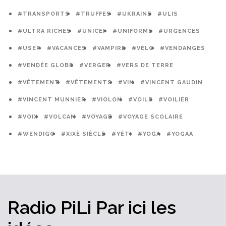
#TRANSPORTS
#TRUFFES
#UKRAINE
#ULIS
#ULTRA RICHES
#UNICEF
#UNIFORME
#URGENCES
#USEP
#VACANCES
#VAMPIRE
#VÉLO
#VENDANGES
#VENDÉE GLOBE
#VERGER
#VERS DE TERRE
#VÊTEMENT
#VÊTEMENTS
#VIN
#VINCENT GAUDIN
#VINCENT MUNNIER
#VIOLON
#VOILE
#VOILIER
#VOIX
#VOLCAN
#VOYAGE
#VOYAGE SCOLAIRE
#WENDIGO
#XIXÈ SIÈCLE
#YÉTI
#YOGA
#YOGAA
Radio PiLi
Par ici
les