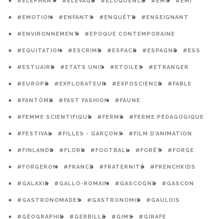
#ELÉPHANT
#ELEVAGE
#ELOQUENCE
#EMC
#EMI
#EMOTION
#ENFANTS
#ENQUÊTE
#ENSEIGNANT
#ENVIRONNEMENT
#EPOQUE CONTEMPORAINE
#EQUITATION
#ESCRIME
#ESPACE
#ESPAGNE
#ESS
#ESTUAIRE
#ETATS UNIS
#ETOILES
#ETRANGER
#EUROPE
#EXPLORATEUR
#EXPOSCIENCE
#FABLE
#FANTÔME
#FAST FASHION
#FAUNE
#FEMME SCIENTIFIQUE
#FERME
#FERME PÉDAGOGIQUE
#FESTIVAL
#FILLES - GARÇONS
#FILM D'ANIMATION
#FINLANDE
#FLORE
#FOOTBALL
#FORÊT
#FORGE
#FORGERON
#FRANCE
#FRATERNITÉ
#FRENCHKIDS
#GALAXIE
#GALLO-ROMAIN
#GASCOGNE
#GASCON
#GASTRONOMADES
#GASTRONOMIE
#GAULOIS
#GÉOGRAPHIE
#GERBILLE
#GIMS
#GIRAFE