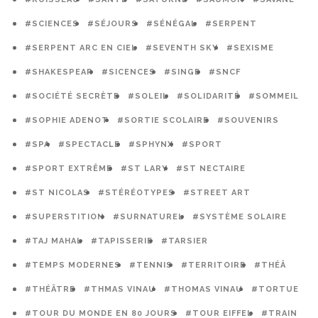
#SCIENCES
#SÉJOURS
#SÉNÉGAL
#SERPENT
#SERPENT ARC EN CIEL
#SEVENTH SKY
#SEXISME
#SHAKESPEAR
#SICENCES
#SINGE
#SNCF
#SOCIÉTÉ SECRÈTE
#SOLEIL
#SOLIDARITÉ
#SOMMEIL
#SOPHIE ADENOT
#SORTIE SCOLAIRE
#SOUVENIRS
#SPA
#SPECTACLE
#SPHYNX
#SPORT
#SPORT EXTRÊME
#ST LARY
#ST NECTAIRE
#ST NICOLAS
#STÉRÉOTYPES
#STREET ART
#SUPERSTITION
#SURNATUREL
#SYSTÈME SOLAIRE
#TAJ MAHAL
#TAPISSERIE
#TARSIER
#TEMPS MODERNES
#TENNIS
#TERRITOIRE
#THÉÂ
#THÉÂTRE
#THMAS VINAU
#THOMAS VINAU
#TORTUE
#TOUR DU MONDE EN 80 JOURS
#TOUR EIFFEL
#TRAIN