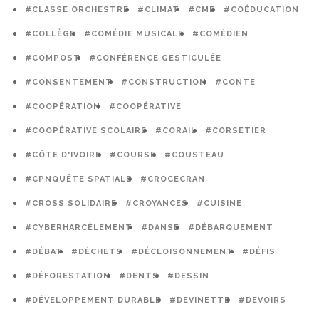
#CLASSE ORCHESTRE
#CLIMAT
#CME
#COÉDUCATION
#COLLÈGE
#COMÉDIE MUSICALE
#COMÉDIEN
#COMPOST
#CONFÉRENCE GESTICULÉE
#CONSENTEMENT
#CONSTRUCTION
#CONTE
#COOPÉRATION
#COOPÉRATIVE
#COOPÉRATIVE SCOLAIRE
#CORAIL
#CORSETIER
#CÔTE D'IVOIRE
#COURSE
#COUSTEAU
#CPNQUÊTE SPATIALE
#CROCECRAN
#CROSS SOLIDAIRE
#CROYANCES
#CUISINE
#CYBERHARCÈLEMENT
#DANSE
#DÉBARQUEMENT
#DÉBAT
#DÉCHETS
#DÉCLOISONNEMENT
#DÉFIS
#DÉFORESTATION
#DENTS
#DESSIN
#DÉVELOPPEMENT DURABLE
#DEVINETTE
#DEVOIRS