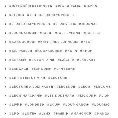
#INTERGÉNÉRATIONNEL
#ISS
#ITALIE
#JAPON
#JARDIN
#JEU
#JEUX OLYMPIQUES
#JEUX PARALYMPIQUES
#JEUX VIDEO
#JOURNAL
#JOURNALISME
#JUDO
#JULES VERNE
#JUSTICE
#KANGOUROU
#KATHERINE JOHNSON
#KÉA
#KID PADDLE
#KOOKABURRA
#KORA
#KPOP
#KRAKEN
#LA FONTAINE
#LAÏCITÉ
#LANDART
#LANGAGE
#LANGUES
#LANTERNE
#LE TOTEM DE MIKA
#LECTURE
#LECTURE À VOIX HAUTE
#LÉGENDE
#LEGO
#LÉGUME
#LÉON MARCHAND
#LES KOKEMARS
#LIGOURE
#LION
#LIVRE
#LONDRES
#LOUP
#LOUP GAROU
#LOUPIAC
#LPO
#LUTIN
#LYNX
#MAIRIE
#MANCHOT
#MANGA