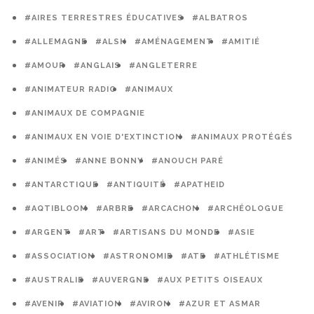
#AIRES TERRESTRES ÉDUCATIVES
#ALBATROS
#ALLEMAGNE
#ALSH
#AMÉNAGEMENT
#AMITIÉ
#AMOUR
#ANGLAIS
#ANGLETERRE
#ANIMATEUR RADIO
#ANIMAUX
#ANIMAUX DE COMPAGNIE
#ANIMAUX EN VOIE D'EXTINCTION
#ANIMAUX PROTÉGÉS
#ANIMÉS
#ANNE BONNY
#ANOUCH PARÉ
#ANTARCTIQUE
#ANTIQUITÉ
#APATHEID
#AQTIBLOOM
#ARBRE
#ARCACHON
#ARCHÉOLOGUE
#ARGENT
#ART
#ARTISANS DU MONDE
#ASIE
#ASSOCIATION
#ASTRONOMIE
#ATE
#ATHLÉTISME
#AUSTRALIE
#AUVERGNE
#AUX PETITS OISEAUX
#AVENIR
#AVIATION
#AVIRON
#AZUR ET ASMAR