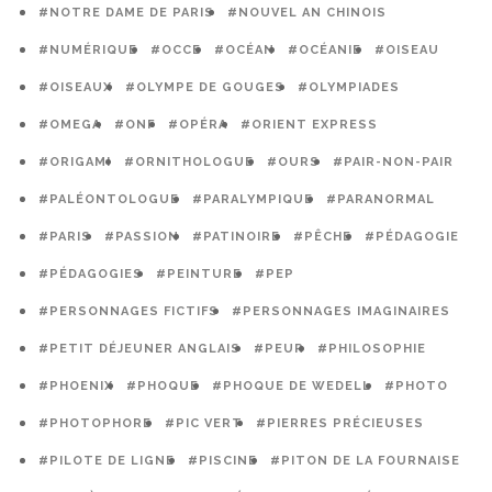
#NOTRE DAME DE PARIS
#NOUVEL AN CHINOIS
#NUMÉRIQUE
#OCCE
#OCÉAN
#OCÉANIE
#OISEAU
#OISEAUX
#OLYMPE DE GOUGES
#OLYMPIADES
#OMEGA
#ONF
#OPÉRA
#ORIENT EXPRESS
#ORIGAMI
#ORNITHOLOGUE
#OURS
#PAIR-NON-PAIR
#PALÉONTOLOGUE
#PARALYMPIQUE
#PARANORMAL
#PARIS
#PASSION
#PATINOIRE
#PÊCHE
#PÉDAGOGIE
#PÉDAGOGIES
#PEINTURE
#PEP
#PERSONNAGES FICTIFS
#PERSONNAGES IMAGINAIRES
#PETIT DÉJEUNER ANGLAIS
#PEUR
#PHILOSOPHIE
#PHOENIX
#PHOQUE
#PHOQUE DE WEDELL
#PHOTO
#PHOTOPHORE
#PIC VERT
#PIERRES PRÉCIEUSES
#PILOTE DE LIGNE
#PISCINE
#PITON DE LA FOURNAISE