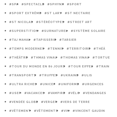
#SPA
#SPECTACLE
#SPHYNX
#SPORT
#SPORT EXTRÊME
#ST LARY
#ST NECTAIRE
#ST NICOLAS
#STÉRÉOTYPES
#STREET ART
#SUPERSTITION
#SURNATUREL
#SYSTÈME SOLAIRE
#TAJ MAHAL
#TAPISSERIE
#TARSIER
#TEMPS MODERNES
#TENNIS
#TERRITOIRE
#THÉÂ
#THÉÂTRE
#THMAS VINAU
#THOMAS VINAU
#TORTUE
#TOUR DU MONDE EN 80 JOURS
#TOUR EIFFEL
#TRAIN
#TRANSPORTS
#TRUFFES
#UKRAINE
#ULIS
#ULTRA RICHES
#UNICEF
#UNIFORME
#URGENCES
#USEP
#VACANCES
#VAMPIRE
#VÉLO
#VENDANGES
#VENDÉE GLOBE
#VERGER
#VERS DE TERRE
#VÊTEMENT
#VÊTEMENTS
#VIN
#VINCENT GAUDIN