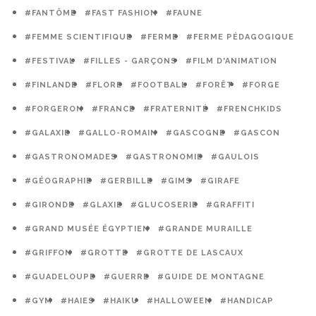
#FANTÔME
#FAST FASHION
#FAUNE
#FEMME SCIENTIFIQUE
#FERME
#FERME PÉDAGOGIQUE
#FESTIVAL
#FILLES - GARÇONS
#FILM D'ANIMATION
#FINLANDE
#FLORE
#FOOTBALL
#FORÊT
#FORGE
#FORGERON
#FRANCE
#FRATERNITÉ
#FRENCHKIDS
#GALAXIE
#GALLO-ROMAIN
#GASCOGNE
#GASCON
#GASTRONOMADES
#GASTRONOMIE
#GAULOIS
#GÉOGRAPHIE
#GERBILLE
#GIMS
#GIRAFE
#GIRONDE
#GLAXIE
#GLUCOSERIE
#GRAFFITI
#GRAND MUSÉE ÉGYPTIEN
#GRANDE MURAILLE
#GRIFFON
#GROTTE
#GROTTE DE LASCAUX
#GUADELOUPE
#GUERRE
#GUIDE DE MONTAGNE
#GYM
#HAIES
#HAIKU
#HALLOWEEN
#HANDICAP