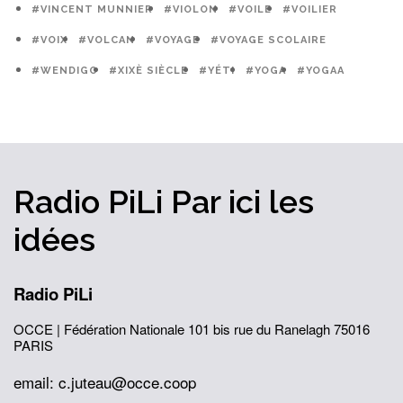
#VINCENT MUNNIER
#VIOLON
#VOILE
#VOILIER
#VOIX
#VOLCAN
#VOYAGE
#VOYAGE SCOLAIRE
#WENDIGO
#XIXÈ SIÈCLE
#YÉTI
#YOGA
#YOGAA
Radio PiLi
Par ici
les
idées
Radio PiLi
OCCE | Fédération Nationale
101 bis rue du Ranelagh
75016
PARIS
email: c.juteau@occe.coop