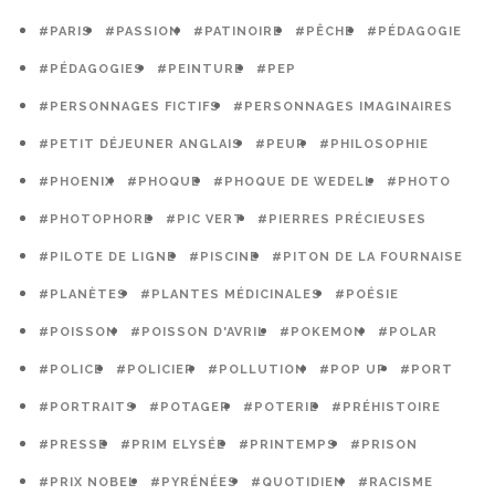
#PARIS
#PASSION
#PATINOIRE
#PÊCHE
#PÉDAGOGIE
#PÉDAGOGIES
#PEINTURE
#PEP
#PERSONNAGES FICTIFS
#PERSONNAGES IMAGINAIRES
#PETIT DÉJEUNER ANGLAIS
#PEUR
#PHILOSOPHIE
#PHOENIX
#PHOQUE
#PHOQUE DE WEDELL
#PHOTO
#PHOTOPHORE
#PIC VERT
#PIERRES PRÉCIEUSES
#PILOTE DE LIGNE
#PISCINE
#PITON DE LA FOURNAISE
#PLANÈTES
#PLANTES MÉDICINALES
#POÉSIE
#POISSON
#POISSON D'AVRIL
#POKEMON
#POLAR
#POLICE
#POLICIER
#POLLUTION
#POP UP
#PORT
#PORTRAITS
#POTAGER
#POTERIE
#PRÉHISTOIRE
#PRESSE
#PRIM ELYSÉE
#PRINTEMPS
#PRISON
#PRIX NOBEL
#PYRÉNÉES
#QUOTIDIEN
#RACISME