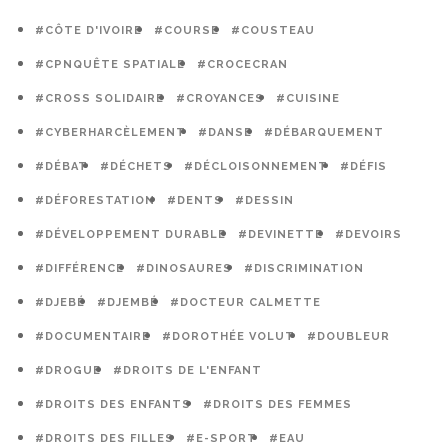
#CÔTE D'IVOIRE
#COURSE
#COUSTEAU
#CPNQUÊTE SPATIALE
#CROCECRAN
#CROSS SOLIDAIRE
#CROYANCES
#CUISINE
#CYBERHARCÈLEMENT
#DANSE
#DÉBARQUEMENT
#DÉBAT
#DÉCHETS
#DÉCLOISONNEMENT
#DÉFIS
#DÉFORESTATION
#DENTS
#DESSIN
#DÉVELOPPEMENT DURABLE
#DEVINETTE
#DEVOIRS
#DIFFÉRENCE
#DINOSAURES
#DISCRIMINATION
#DJEBÉ
#DJEMBÉ
#DOCTEUR CALMETTE
#DOCUMENTAIRE
#DOROTHÉE VOLUT
#DOUBLEUR
#DROGUE
#DROITS DE L'ENFANT
#DROITS DES ENFANTS
#DROITS DES FEMMES
#DROITS DES FILLES
#E-SPORT
#EAU