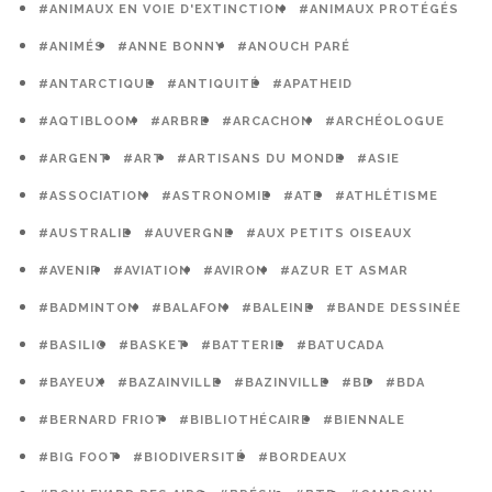
#ANIMAUX EN VOIE D'EXTINCTION
#ANIMAUX PROTÉGÉS
#ANIMÉS
#ANNE BONNY
#ANOUCH PARÉ
#ANTARCTIQUE
#ANTIQUITÉ
#APATHEID
#AQTIBLOOM
#ARBRE
#ARCACHON
#ARCHÉOLOGUE
#ARGENT
#ART
#ARTISANS DU MONDE
#ASIE
#ASSOCIATION
#ASTRONOMIE
#ATE
#ATHLÉTISME
#AUSTRALIE
#AUVERGNE
#AUX PETITS OISEAUX
#AVENIR
#AVIATION
#AVIRON
#AZUR ET ASMAR
#BADMINTON
#BALAFON
#BALEINE
#BANDE DESSINÉE
#BASILIC
#BASKET
#BATTERIE
#BATUCADA
#BAYEUX
#BAZAINVILLE
#BAZINVILLE
#BD
#BDA
#BERNARD FRIOT
#BIBLIOTHÉCAIRE
#BIENNALE
#BIG FOOT
#BIODIVERSITÉ
#BORDEAUX