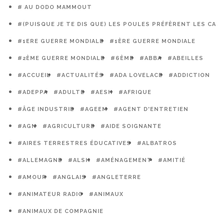
# AU DODO MAMMOUT
#(PUISQUE JE TE DIS QUE) LES POULES PRÉFÈRENT LES CAG
#1ERE GUERRE MONDIALE
#1ÈRE GUERRE MONDIALE
#2ÈME GUERRE MONDIALE
#6ÈME
#ABBA
#ABEILLES
#ACCUEIL
#ACTUALITÉS
#ADA LOVELACE
#ADDICTION
#ADEPPA
#ADULTE
#AESH
#AFRIQUE
#ÂGE INDUSTRIE
#AGEEM
#AGENT D'ENTRETIEN
#AGN
#AGRICULTURE
#AIDE SOIGNANTE
#AIRES TERRESTRES ÉDUCATIVES
#ALBATROS
#ALLEMAGNE
#ALSH
#AMÉNAGEMENT
#AMITIÉ
#AMOUR
#ANGLAIS
#ANGLETERRE
#ANIMATEUR RADIO
#ANIMAUX
#ANIMAUX DE COMPAGNIE