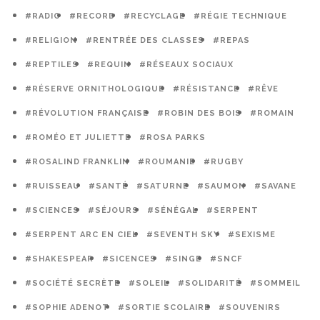
#RADIO
#RECORD
#RECYCLAGE
#RÉGIE TECHNIQUE
#RELIGION
#RENTRÉE DES CLASSES
#REPAS
#REPTILES
#REQUIN
#RÉSEAUX SOCIAUX
#RÉSERVE ORNITHOLOGIQUE
#RÉSISTANCE
#RÊVE
#RÉVOLUTION FRANÇAISE
#ROBIN DES BOIS
#ROMAIN
#ROMÉO ET JULIETTE
#ROSA PARKS
#ROSALIND FRANKLIN
#ROUMANIE
#RUGBY
#RUISSEAU
#SANTÉ
#SATURNE
#SAUMON
#SAVANE
#SCIENCES
#SÉJOURS
#SÉNÉGAL
#SERPENT
#SERPENT ARC EN CIEL
#SEVENTH SKY
#SEXISME
#SHAKESPEAR
#SICENCES
#SINGE
#SNCF
#SOCIÉTÉ SECRÈTE
#SOLEIL
#SOLIDARITÉ
#SOMMEIL
#SOPHIE ADENOT
#SORTIE SCOLAIRE
#SOUVENIRS