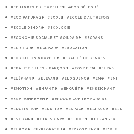
#ECHANGES CULTURELLES
#ECO DÉLÉGUÉ
#ECO PATURAGE
#ECOLE
#ECOLE D'AUTREFOIS
#ECOLE DEHORS
#ECOLOGIE
#ECONOMIE SOCIALE ET SOILDAIRE
#ECRANS
#ECRITURE
#ECRIVAIN
#EDUCATION
#EDUCATION NOUVELLE
#EGALITÉ DE GENRES
#EGALITÉ FILLES - GARÇONS
#EGYPTIEN
#EHPAD
#ELÉPHANT
#ELEVAGE
#ELOQUENCE
#EMC
#EMI
#EMOTION
#ENFANTS
#ENQUÊTE
#ENSEIGNANT
#ENVIRONNEMENT
#EPOQUE CONTEMPORAINE
#EQUITATION
#ESCRIME
#ESPACE
#ESPAGNE
#ESS
#ESTUAIRE
#ETATS UNIS
#ETOILES
#ETRANGER
#EUROPE
#EXPLORATEUR
#EXPOSCIENCE
#FABLE