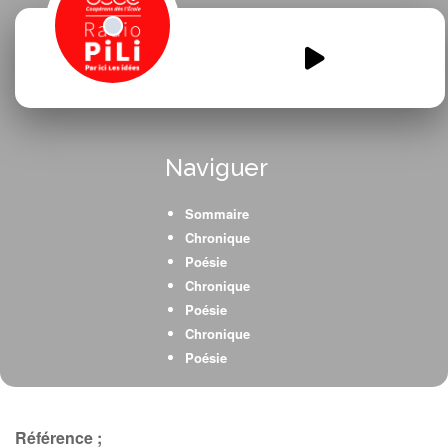
Du-sable-a-locean-du-crabe-au-
goeland.mp3
00:00
00:00
Naviguer
Sommaire
Chronique
Poésie
Chronique
Poésie
Chronique
Poésie
Chronique
Poésie
Chronique
Référence ;