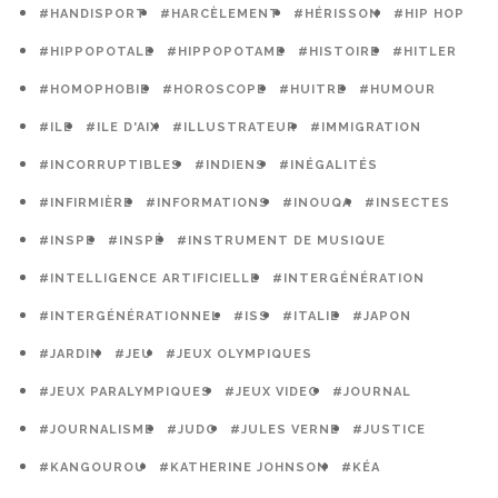
#HANDISPORT
#HARCÈLEMENT
#HÉRISSON
#HIP HOP
#HIPPOPOTALE
#HIPPOPOTAME
#HISTOIRE
#HITLER
#HOMOPHOBIE
#HOROSCOPE
#HUITRE
#HUMOUR
#ILE
#ILE D'AIX
#ILLUSTRATEUR
#IMMIGRATION
#INCORRUPTIBLES
#INDIENS
#INÉGALITÉS
#INFIRMIÈRE
#INFORMATIONS
#INOUQA
#INSECTES
#INSPE
#INSPÉ
#INSTRUMENT DE MUSIQUE
#INTELLIGENCE ARTIFICIELLE
#INTERGÉNÉRATION
#INTERGÉNÉRATIONNEL
#ISS
#ITALIE
#JAPON
#JARDIN
#JEU
#JEUX OLYMPIQUES
#JEUX PARALYMPIQUES
#JEUX VIDEO
#JOURNAL
#JOURNALISME
#JUDO
#JULES VERNE
#JUSTICE
#KANGOUROU
#KATHERINE JOHNSON
#KÉA