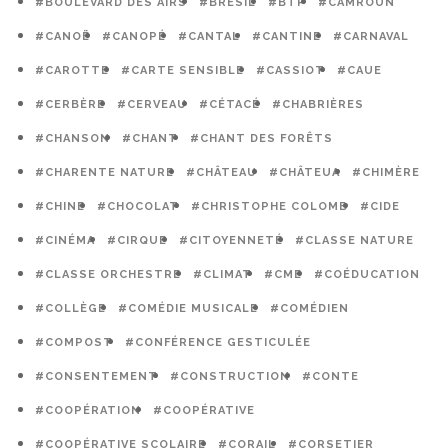
#BOULEVARD DES AIRS
#BRÉSIL
#BTP
#CAMROUN
#CANOË
#CANOPÉ
#CANTAL
#CANTINE
#CARNAVAL
#CAROTTE
#CARTE SENSIBLE
#CASSIOT
#CAUE
#CERBÈRE
#CERVEAU
#CÉTACÉ
#CHABRIÈRES
#CHANSON
#CHANT
#CHANT DES FORÊTS
#CHARENTE NATURE
#CHÂTEAU
#CHÂTEUA
#CHIMÈRE
#CHINE
#CHOCOLAT
#CHRISTOPHE COLOMB
#CIDE
#CINÉMA
#CIRQUE
#CITOYENNETÉ
#CLASSE NATURE
#CLASSE ORCHESTRE
#CLIMAT
#CME
#COÉDUCATION
#COLLÈGE
#COMÉDIE MUSICALE
#COMÉDIEN
#COMPOST
#CONFÉRENCE GESTICULÉE
#CONSENTEMENT
#CONSTRUCTION
#CONTE
#COOPÉRATION
#COOPÉRATIVE
#COOPÉRATIVE SCOLAIRE
#CORAIL
#CORSETIER