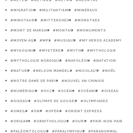
#MÉTÉO
#MÉTIERS
#MÉTRO
#MEURTRE
#MIGRATION
#MILITANTISME
#MINÉRAUX
#MINOTAURE
#MITTERSHEIM
#MONSTRES
#MONT DE MARSAN
#MONTAG
#MONUMENTS
#MOYEN AGE
#MP3
#MUSIQUE
#MY HEROS ACADEMY
#MYSOGINIE
#MYSTÈRES
#MYTHE
#MYTHOLOGIE
#MYTHOLOGIE NORDIQUE
#NAPOLÉON
#NATATION
#NATURE
#NELSON MANDELA
#NICOLAUS
#NOËL
#NOTRE DAME DE PARIS
#NOUVEL AN CHINOIS
#NUMÉRIQUE
#OCCE
#OCÉAN
#OCÉANIE
#OISEAU
#OISEAUX
#OLYMPE DE GOUGES
#OLYMPIADES
#OMEGA
#ONF
#OPÉRA
#ORIENT EXPRESS
#ORIGAMI
#ORNITHOLOGUE
#OURS
#PAIR-NON-PAIR
#PALÉONTOLOGUE
#PARALYMPIQUE
#PARANORMAL