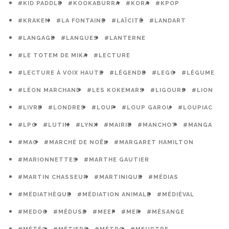
#KID PADDLE
#KOOKABURRA
#KORA
#KPOP
#KRAKEN
#LA FONTAINE
#LAÏCITÉ
#LANDART
#LANGAGE
#LANGUES
#LANTERNE
#LE TOTEM DE MIKA
#LECTURE
#LECTURE À VOIX HAUTE
#LÉGENDE
#LEGO
#LÉGUME
#LÉON MARCHAND
#LES KOKEMARS
#LIGOURE
#LION
#LIVRE
#LONDRES
#LOUP
#LOUP GAROU
#LOUPIAC
#LPO
#LUTIN
#LYNX
#MAIRIE
#MANCHOT
#MANGA
#MAO
#MARCHÉ DE NOËL
#MARGARET HAMILTON
#MARIONNETTES
#MARTHE GAUTIER
#MARTIN CHASSEUR
#MARTINIQUE
#MÉDIAS
#MÉDIATHÈQUE
#MÉDIATION ANIMALE
#MÉDIÉVAL
#MEDOC
#MÉDUSE
#MEEF
#MER
#MÉSANGE