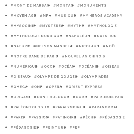
#MONT DE MARSAN
#MONTAG
#MONUMENTS
#MOYEN AGE
#MP3
#MUSIQUE
#MY HEROS ACADEMY
#MYSOGINIE
#MYSTÈRES
#MYTHE
#MYTHOLOGIE
#MYTHOLOGIE NORDIQUE
#NAPOLÉON
#NATATION
#NATURE
#NELSON MANDELA
#NICOLAUS
#NOËL
#NOTRE DAME DE PARIS
#NOUVEL AN CHINOIS
#NUMÉRIQUE
#OCCE
#OCÉAN
#OCÉANIE
#OISEAU
#OISEAUX
#OLYMPE DE GOUGES
#OLYMPIADES
#OMEGA
#ONF
#OPÉRA
#ORIENT EXPRESS
#ORIGAMI
#ORNITHOLOGUE
#OURS
#PAIR-NON-PAIR
#PALÉONTOLOGUE
#PARALYMPIQUE
#PARANORMAL
#PARIS
#PASSION
#PATINOIRE
#PÊCHE
#PÉDAGOGIE
#PÉDAGOGIES
#PEINTURE
#PEP