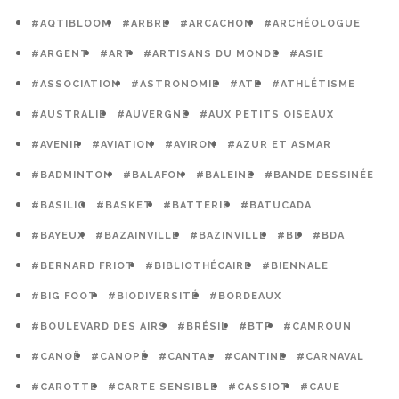
#AQTIBLOOM
#ARBRE
#ARCACHON
#ARCHÉOLOGUE
#ARGENT
#ART
#ARTISANS DU MONDE
#ASIE
#ASSOCIATION
#ASTRONOMIE
#ATE
#ATHLÉTISME
#AUSTRALIE
#AUVERGNE
#AUX PETITS OISEAUX
#AVENIR
#AVIATION
#AVIRON
#AZUR ET ASMAR
#BADMINTON
#BALAFON
#BALEINE
#BANDE DESSINÉE
#BASILIC
#BASKET
#BATTERIE
#BATUCADA
#BAYEUX
#BAZAINVILLE
#BAZINVILLE
#BD
#BDA
#BERNARD FRIOT
#BIBLIOTHÉCAIRE
#BIENNALE
#BIG FOOT
#BIODIVERSITÉ
#BORDEAUX
#BOULEVARD DES AIRS
#BRÉSIL
#BTP
#CAMROUN
#CANOË
#CANOPÉ
#CANTAL
#CANTINE
#CARNAVAL
#CAROTTE
#CARTE SENSIBLE
#CASSIOT
#CAUE