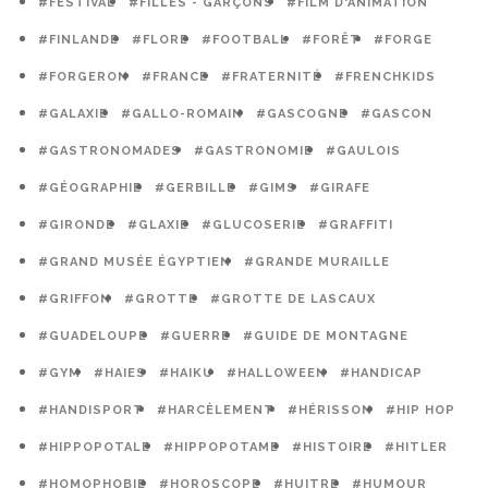
#FESTIVAL
#FILLES - GARÇONS
#FILM D'ANIMATION
#FINLANDE
#FLORE
#FOOTBALL
#FORÊT
#FORGE
#FORGERON
#FRANCE
#FRATERNITÉ
#FRENCHKIDS
#GALAXIE
#GALLO-ROMAIN
#GASCOGNE
#GASCON
#GASTRONOMADES
#GASTRONOMIE
#GAULOIS
#GÉOGRAPHIE
#GERBILLE
#GIMS
#GIRAFE
#GIRONDE
#GLAXIE
#GLUCOSERIE
#GRAFFITI
#GRAND MUSÉE ÉGYPTIEN
#GRANDE MURAILLE
#GRIFFON
#GROTTE
#GROTTE DE LASCAUX
#GUADELOUPE
#GUERRE
#GUIDE DE MONTAGNE
#GYM
#HAIES
#HAIKU
#HALLOWEEN
#HANDICAP
#HANDISPORT
#HARCÈLEMENT
#HÉRISSON
#HIP HOP
#HIPPOPOTALE
#HIPPOPOTAME
#HISTOIRE
#HITLER
#HOMOPHOBIE
#HOROSCOPE
#HUITRE
#HUMOUR