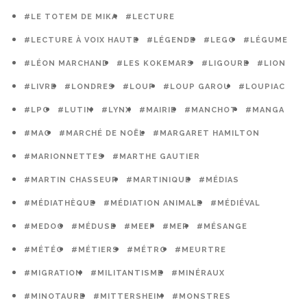
#LE TOTEM DE MIKA
#LECTURE
#LECTURE À VOIX HAUTE
#LÉGENDE
#LEGO
#LÉGUME
#LÉON MARCHAND
#LES KOKEMARS
#LIGOURE
#LION
#LIVRE
#LONDRES
#LOUP
#LOUP GAROU
#LOUPIAC
#LPO
#LUTIN
#LYNX
#MAIRIE
#MANCHOT
#MANGA
#MAO
#MARCHÉ DE NOËL
#MARGARET HAMILTON
#MARIONNETTES
#MARTHE GAUTIER
#MARTIN CHASSEUR
#MARTINIQUE
#MÉDIAS
#MÉDIATHÈQUE
#MÉDIATION ANIMALE
#MÉDIÉVAL
#MEDOC
#MÉDUSE
#MEEF
#MER
#MÉSANGE
#MÉTÉO
#MÉTIERS
#MÉTRO
#MEURTRE
#MIGRATION
#MILITANTISME
#MINÉRAUX
#MINOTAURE
#MITTERSHEIM
#MONSTRES