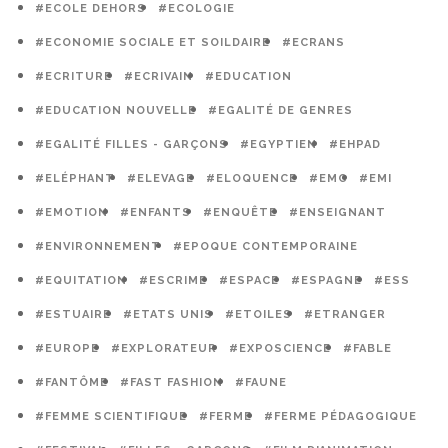
#ECOLE DEHORS
#ECOLOGIE
#ECONOMIE SOCIALE ET SOILDAIRE
#ECRANS
#ECRITURE
#ECRIVAIN
#EDUCATION
#EDUCATION NOUVELLE
#EGALITÉ DE GENRES
#EGALITÉ FILLES - GARÇONS
#EGYPTIEN
#EHPAD
#ELÉPHANT
#ELEVAGE
#ELOQUENCE
#EMC
#EMI
#EMOTION
#ENFANTS
#ENQUÊTE
#ENSEIGNANT
#ENVIRONNEMENT
#EPOQUE CONTEMPORAINE
#EQUITATION
#ESCRIME
#ESPACE
#ESPAGNE
#ESS
#ESTUAIRE
#ETATS UNIS
#ETOILES
#ETRANGER
#EUROPE
#EXPLORATEUR
#EXPOSCIENCE
#FABLE
#FANTÔME
#FAST FASHION
#FAUNE
#FEMME SCIENTIFIQUE
#FERME
#FERME PÉDAGOGIQUE