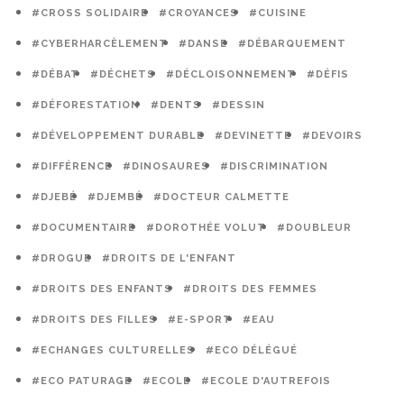
#CROSS SOLIDAIRE
#CROYANCES
#CUISINE
#CYBERHARCÈLEMENT
#DANSE
#DÉBARQUEMENT
#DÉBAT
#DÉCHETS
#DÉCLOISONNEMENT
#DÉFIS
#DÉFORESTATION
#DENTS
#DESSIN
#DÉVELOPPEMENT DURABLE
#DEVINETTE
#DEVOIRS
#DIFFÉRENCE
#DINOSAURES
#DISCRIMINATION
#DJEBÉ
#DJEMBÉ
#DOCTEUR CALMETTE
#DOCUMENTAIRE
#DOROTHÉE VOLUT
#DOUBLEUR
#DROGUE
#DROITS DE L'ENFANT
#DROITS DES ENFANTS
#DROITS DES FEMMES
#DROITS DES FILLES
#E-SPORT
#EAU
#ECHANGES CULTURELLES
#ECO DÉLÉGUÉ
#ECO PATURAGE
#ECOLE
#ECOLE D'AUTREFOIS