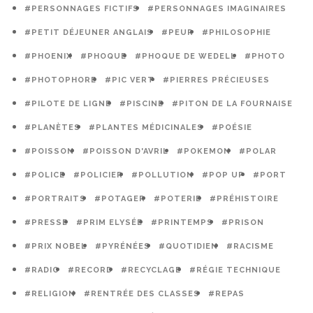
#PERSONNAGES FICTIFS
#PERSONNAGES IMAGINAIRES
#PETIT DÉJEUNER ANGLAIS
#PEUR
#PHILOSOPHIE
#PHOENIX
#PHOQUE
#PHOQUE DE WEDELL
#PHOTO
#PHOTOPHORE
#PIC VERT
#PIERRES PRÉCIEUSES
#PILOTE DE LIGNE
#PISCINE
#PITON DE LA FOURNAISE
#PLANÈTES
#PLANTES MÉDICINALES
#POÉSIE
#POISSON
#POISSON D'AVRIL
#POKEMON
#POLAR
#POLICE
#POLICIER
#POLLUTION
#POP UP
#PORT
#PORTRAITS
#POTAGER
#POTERIE
#PRÉHISTOIRE
#PRESSE
#PRIM ELYSÉE
#PRINTEMPS
#PRISON
#PRIX NOBEL
#PYRÉNÉES
#QUOTIDIEN
#RACISME
#RADIO
#RECORD
#RECYCLAGE
#RÉGIE TECHNIQUE
#RELIGION
#RENTRÉE DES CLASSES
#REPAS