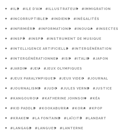
#ILE
#ILE D'AIX
#ILLUSTRATEUR
#IMMIGRATION
#INCORRUPTIBLES
#INDIENS
#INÉGALITÉS
#INFIRMIÈRE
#INFORMATIONS
#INOUQA
#INSECTES
#INSPÉ
#INSPE
#INSTRUMENT DE MUSIQUE
#INTELLIGENCE ARTIFICIELLE
#INTERGÉNÉRATION
#INTERGÉNÉRATIONNEL
#ISS
#ITALIE
#JAPON
#JARDIN
#JEU
#JEUX OLYMPIQUES
#JEUX PARALYMPIQUES
#JEUX VIDEO
#JOURNAL
#JOURNALISME
#JUDO
#JULES VERNE
#JUSTICE
#KANGOUROU
#KATHERINE JOHNSON
#KÉA
#KID PADDLE
#KOOKABURRA
#KORA
#KPOP
#KRAKEN
#LA FONTAINE
#LAÏCITÉ
#LANDART
#LANGAGE
#LANGUES
#LANTERNE