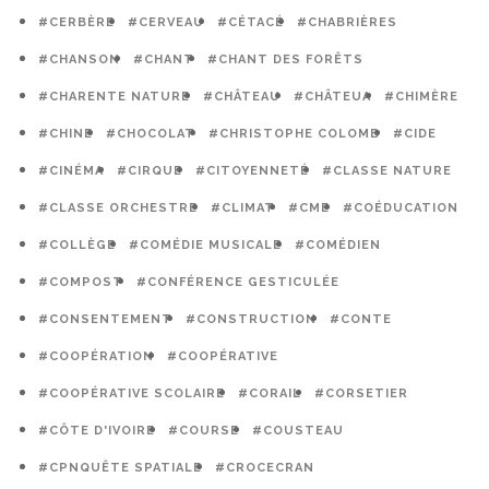
#CERBÈRE
#CERVEAU
#CÉTACÉ
#CHABRIÈRES
#CHANSON
#CHANT
#CHANT DES FORÊTS
#CHARENTE NATURE
#CHÂTEAU
#CHÂTEUA
#CHIMÈRE
#CHINE
#CHOCOLAT
#CHRISTOPHE COLOMB
#CIDE
#CINÉMA
#CIRQUE
#CITOYENNETÉ
#CLASSE NATURE
#CLASSE ORCHESTRE
#CLIMAT
#CME
#COÉDUCATION
#COLLÈGE
#COMÉDIE MUSICALE
#COMÉDIEN
#COMPOST
#CONFÉRENCE GESTICULÉE
#CONSENTEMENT
#CONSTRUCTION
#CONTE
#COOPÉRATION
#COOPÉRATIVE
#COOPÉRATIVE SCOLAIRE
#CORAIL
#CORSETIER
#CÔTE D'IVOIRE
#COURSE
#COUSTEAU
#CPNQUÊTE SPATIALE
#CROCECRAN