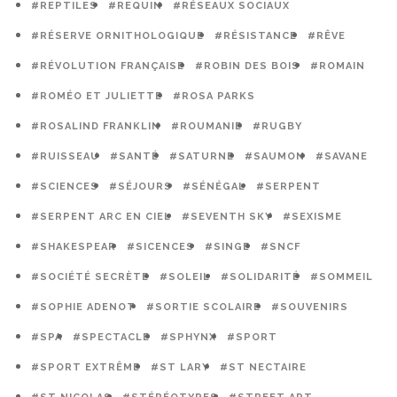
#REPTILES
#REQUIN
#RÉSEAUX SOCIAUX
#RÉSERVE ORNITHOLOGIQUE
#RÉSISTANCE
#RÊVE
#RÉVOLUTION FRANÇAISE
#ROBIN DES BOIS
#ROMAIN
#ROMÉO ET JULIETTE
#ROSA PARKS
#ROSALIND FRANKLIN
#ROUMANIE
#RUGBY
#RUISSEAU
#SANTÉ
#SATURNE
#SAUMON
#SAVANE
#SCIENCES
#SÉJOURS
#SÉNÉGAL
#SERPENT
#SERPENT ARC EN CIEL
#SEVENTH SKY
#SEXISME
#SHAKESPEAR
#SICENCES
#SINGE
#SNCF
#SOCIÉTÉ SECRÈTE
#SOLEIL
#SOLIDARITÉ
#SOMMEIL
#SOPHIE ADENOT
#SORTIE SCOLAIRE
#SOUVENIRS
#SPA
#SPECTACLE
#SPHYNX
#SPORT
#SPORT EXTRÊME
#ST LARY
#ST NECTAIRE