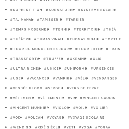
#ST NICOLAS
#STÉRÉOTYPES
#STREET ART
#SUPERSTITION
#SURNATUREL
#SYSTÈME SOLAIRE
#TAJ MAHAL
#TAPISSERIE
#TARSIER
#TEMPS MODERNES
#TENNIS
#TERRITOIRE
#THÉÂ
#THÉÂTRE
#THMAS VINAU
#THOMAS VINAU
#TORTUE
#TOUR DU MONDE EN 80 JOURS
#TOUR EIFFEL
#TRAIN
#TRANSPORTS
#TRUFFES
#UKRAINE
#ULIS
#ULTRA RICHES
#UNICEF
#UNIFORME
#URGENCES
#USEP
#VACANCES
#VAMPIRE
#VÉLO
#VENDANGES
#VENDÉE GLOBE
#VERGER
#VERS DE TERRE
#VÊTEMENT
#VÊTEMENTS
#VIN
#VINCENT GAUDIN
#VINCENT MUNNIER
#VIOLON
#VOILE
#VOILIER
#VOIX
#VOLCAN
#VOYAGE
#VOYAGE SCOLAIRE
#WENDIGO
#XIXÈ SIÈCLE
#YÉTI
#YOGA
#YOGAA