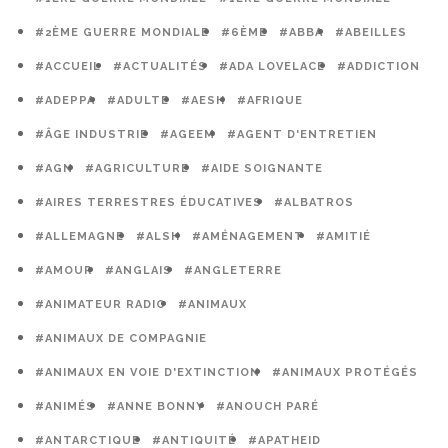
#2ÈME GUERRE MONDIALE
#6ÈME
#ABBA
#ABEILLES
#ACCUEIL
#ACTUALITÉS
#ADA LOVELACE
#ADDICTION
#ADEPPA
#ADULTE
#AESH
#AFRIQUE
#ÂGE INDUSTRIE
#AGEEM
#AGENT D'ENTRETIEN
#AGN
#AGRICULTURE
#AIDE SOIGNANTE
#AIRES TERRESTRES ÉDUCATIVES
#ALBATROS
#ALLEMAGNE
#ALSH
#AMÉNAGEMENT
#AMITIÉ
#AMOUR
#ANGLAIS
#ANGLETERRE
#ANIMATEUR RADIO
#ANIMAUX
#ANIMAUX DE COMPAGNIE
#ANIMAUX EN VOIE D'EXTINCTION
#ANIMAUX PROTÉGÉS
#ANIMÉS
#ANNE BONNY
#ANOUCH PARÉ
#ANTARCTIQUE
#ANTIQUITÉ
#APATHEID