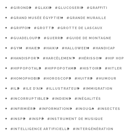
#GIRONDE
#GLAXIE
#GLUCOSERIE
#GRAFFITI
#GRAND MUSÉE ÉGYPTIEN
#GRANDE MURAILLE
#GRIFFON
#GROTTE
#GROTTE DE LASCAUX
#GUADELOUPE
#GUERRE
#GUIDE DE MONTAGNE
#GYM
#HAIES
#HAIKU
#HALLOWEEN
#HANDICAP
#HANDISPORT
#HARCÈLEMENT
#HÉRISSON
#HIP HOP
#HIPPOPOTALE
#HIPPOPOTAME
#HISTOIRE
#HITLER
#HOMOPHOBIE
#HOROSCOPE
#HUITRE
#HUMOUR
#ILE
#ILE D'AIX
#ILLUSTRATEUR
#IMMIGRATION
#INCORRUPTIBLES
#INDIENS
#INÉGALITÉS
#INFIRMIÈRE
#INFORMATIONS
#INOUQA
#INSECTES
#INSPE
#INSPÉ
#INSTRUMENT DE MUSIQUE
#INTELLIGENCE ARTIFICIELLE
#INTERGÉNÉRATION