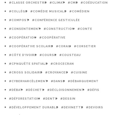
#CLASSE ORCHESTRE
#CLIMAT
#CME
#COÉDUCATION
#COLLÈGE
#COMÉDIE MUSICALE
#COMÉDIEN
#COMPOST
#CONFÉRENCE GESTICULÉE
#CONSENTEMENT
#CONSTRUCTION
#CONTE
#COOPÉRATION
#COOPÉRATIVE
#COOPÉRATIVE SCOLAIRE
#CORAIL
#CORSETIER
#CÔTE D'IVOIRE
#COURSE
#COUSTEAU
#CPNQUÊTE SPATIALE
#CROCECRAN
#CROSS SOLIDAIRE
#CROYANCES
#CUISINE
#CYBERHARCÈLEMENT
#DANSE
#DÉBARQUEMENT
#DÉBAT
#DÉCHETS
#DÉCLOISONNEMENT
#DÉFIS
#DÉFORESTATION
#DENTS
#DESSIN
#DÉVELOPPEMENT DURABLE
#DEVINETTE
#DEVOIRS