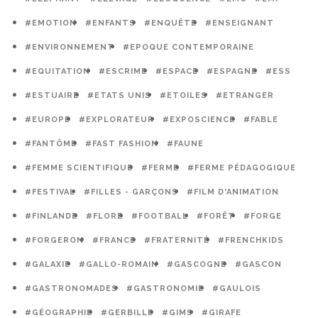
#EMOTION
#ENFANTS
#ENQUÊTE
#ENSEIGNANT
#ENVIRONNEMENT
#EPOQUE CONTEMPORAINE
#EQUITATION
#ESCRIME
#ESPACE
#ESPAGNE
#ESS
#ESTUAIRE
#ETATS UNIS
#ETOILES
#ETRANGER
#EUROPE
#EXPLORATEUR
#EXPOSCIENCE
#FABLE
#FANTÔME
#FAST FASHION
#FAUNE
#FEMME SCIENTIFIQUE
#FERME
#FERME PÉDAGOGIQUE
#FESTIVAL
#FILLES - GARÇONS
#FILM D'ANIMATION
#FINLANDE
#FLORE
#FOOTBALL
#FORÊT
#FORGE
#FORGERON
#FRANCE
#FRATERNITÉ
#FRENCHKIDS
#GALAXIE
#GALLO-ROMAIN
#GASCOGNE
#GASCON
#GASTRONOMADES
#GASTRONOMIE
#GAULOIS
#GÉOGRAPHIE
#GERBILLE
#GIMS
#GIRAFE