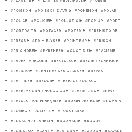
#PLANÈTES
#PLANTES MÉDICINALES
#POÉSIE
#POISSON
#POISSON D'AVRIL
#POKEMON
#POLAR
#POLICE
#POLICIER
#POLLUTION
#POP UP
#PORT
#PORTRAITS
#POTAGER
#POTERIE
#PRÉHISTOIRE
#PRESSE
#PRIM ELYSÉE
#PRINTEMPS
#PRISON
#PRIX NOBEL
#PYRÉNÉES
#QUOTIDIEN
#RACISME
#RADIO
#RECORD
#RECYCLAGE
#RÉGIE TECHNIQUE
#RELIGION
#RENTRÉE DES CLASSES
#REPAS
#REPTILES
#REQUIN
#RÉSEAUX SOCIAUX
#RÉSERVE ORNITHOLOGIQUE
#RÉSISTANCE
#RÊVE
#RÉVOLUTION FRANÇAISE
#ROBIN DES BOIS
#ROMAIN
#ROMÉO ET JULIETTE
#ROSA PARKS
#ROSALIND FRANKLIN
#ROUMANIE
#RUGBY
#RUISSEAU
#SANTÉ
#SATURNE
#SAUMON
#SAVANE