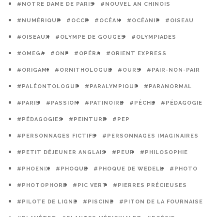
#NOTRE DAME DE PARIS
#NOUVEL AN CHINOIS
#NUMÉRIQUE
#OCCE
#OCÉAN
#OCÉANIE
#OISEAU
#OISEAUX
#OLYMPE DE GOUGES
#OLYMPIADES
#OMEGA
#ONF
#OPÉRA
#ORIENT EXPRESS
#ORIGAMI
#ORNITHOLOGUE
#OURS
#PAIR-NON-PAIR
#PALÉONTOLOGUE
#PARALYMPIQUE
#PARANORMAL
#PARIS
#PASSION
#PATINOIRE
#PÊCHE
#PÉDAGOGIE
#PÉDAGOGIES
#PEINTURE
#PEP
#PERSONNAGES FICTIFS
#PERSONNAGES IMAGINAIRES
#PETIT DÉJEUNER ANGLAIS
#PEUR
#PHILOSOPHIE
#PHOENIX
#PHOQUE
#PHOQUE DE WEDELL
#PHOTO
#PHOTOPHORE
#PIC VERT
#PIERRES PRÉCIEUSES
#PILOTE DE LIGNE
#PISCINE
#PITON DE LA FOURNAISE