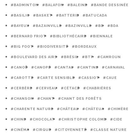
#BADMINTON
#BALAFON
#BALEINE
#BANDE DESSINÉE
#BASILIC
#BASKET
#BATTERIE
#BATUCADA
#BAYEUX
#BAZAINVILLE
#BAZINVILLE
#BD
#BDA
#BERNARD FRIOT
#BIBLIOTHÉCAIRE
#BIENNALE
#BIG FOOT
#BIODIVERSITÉ
#BORDEAUX
#BOULEVARD DES AIRS
#BRÉSIL
#BTP
#CAMROUN
#CANOË
#CANOPÉ
#CANTAL
#CANTINE
#CARNAVAL
#CAROTTE
#CARTE SENSIBLE
#CASSIOT
#CAUE
#CERBÈRE
#CERVEAU
#CÉTACÉ
#CHABRIÈRES
#CHANSON
#CHANT
#CHANT DES FORÊTS
#CHARENTE NATURE
#CHÂTEAU
#CHÂTEUA
#CHIMÈRE
#CHINE
#CHOCOLAT
#CHRISTOPHE COLOMB
#CIDE
#CINÉMA
#CIRQUE
#CITOYENNETÉ
#CLASSE NATURE