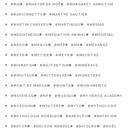
#MAO
#MARCHÉ DE NOËL
#MARGARET HAMILTON
#MARIONNETTES
#MARTHE GAUTIER
#MARTIN CHASSEUR
#MARTINIQUE
#MÉDIAS
#MÉDIATHÈQUE
#MÉDIATION ANIMALE
#MÉDIÉVAL
#MEDOC
#MÉDUSE
#MEEF
#MER
#MÉSANGE
#MÉTÉO
#MÉTIERS
#MÉTRO
#MEURTRE
#MIGRATION
#MILITANTISME
#MINÉRAUX
#MINOTAURE
#MITTERSHEIM
#MONSTRES
#MONT DE MARSAN
#MONTAG
#MONUMENTS
#MOYEN AGE
#MP3
#MUSIQUE
#MY HEROS ACADEMY
#MYSOGINIE
#MYSTÈRES
#MYTHE
#MYTHOLOGIE
#MYTHOLOGIE NORDIQUE
#NAPOLÉON
#NATATION
#NATURE
#NELSON MANDELA
#NICOLAUS
#NOËL