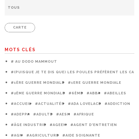
CARTE
MOTS CLÉS
# AU DODO MAMMOUT
#(PUISQUE JE TE DIS QUE) LES POULES PRÉFÈRENT LES CAG
#1ÈRE GUERRE MONDIALE
#1ERE GUERRE MONDIALE
#2ÈME GUERRE MONDIALE
#6ÈME
#ABBA
#ABEILLES
#ACCUEIL
#ACTUALITÉS
#ADA LOVELACE
#ADDICTION
#ADEPPA
#ADULTE
#AESH
#AFRIQUE
#ÂGE INDUSTRIE
#AGEEM
#AGENT D'ENTRETIEN
#AGN
#AGRICULTURE
#AIDE SOIGNANTE