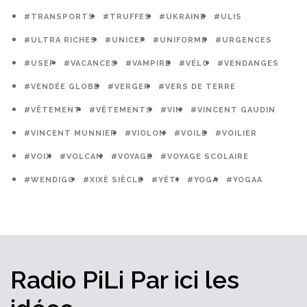
#TRANSPORTS
#TRUFFES
#UKRAINE
#ULIS
#ULTRA RICHES
#UNICEF
#UNIFORME
#URGENCES
#USEP
#VACANCES
#VAMPIRE
#VÉLO
#VENDANGES
#VENDÉE GLOBE
#VERGER
#VERS DE TERRE
#VÊTEMENT
#VÊTEMENTS
#VIN
#VINCENT GAUDIN
#VINCENT MUNNIER
#VIOLON
#VOILE
#VOILIER
#VOIX
#VOLCAN
#VOYAGE
#VOYAGE SCOLAIRE
#WENDIGO
#XIXÈ SIÈCLE
#YÉTI
#YOGA
#YOGAA
Radio PiLi
Par ici
les