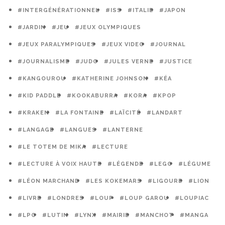
#INTERGÉNÉRATIONNEL
#ISS
#ITALIE
#JAPON
#JARDIN
#JEU
#JEUX OLYMPIQUES
#JEUX PARALYMPIQUES
#JEUX VIDEO
#JOURNAL
#JOURNALISME
#JUDO
#JULES VERNE
#JUSTICE
#KANGOUROU
#KATHERINE JOHNSON
#KÉA
#KID PADDLE
#KOOKABURRA
#KORA
#KPOP
#KRAKEN
#LA FONTAINE
#LAÏCITÉ
#LANDART
#LANGAGE
#LANGUES
#LANTERNE
#LE TOTEM DE MIKA
#LECTURE
#LECTURE À VOIX HAUTE
#LÉGENDE
#LEGO
#LÉGUME
#LÉON MARCHAND
#LES KOKEMARS
#LIGOURE
#LION
#LIVRE
#LONDRES
#LOUP
#LOUP GAROU
#LOUPIAC
#LPO
#LUTIN
#LYNX
#MAIRIE
#MANCHOT
#MANGA