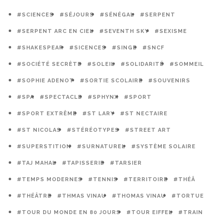
#SCIENCES
#SÉJOURS
#SÉNÉGAL
#SERPENT
#SERPENT ARC EN CIEL
#SEVENTH SKY
#SEXISME
#SHAKESPEAR
#SICENCES
#SINGE
#SNCF
#SOCIÉTÉ SECRÈTE
#SOLEIL
#SOLIDARITÉ
#SOMMEIL
#SOPHIE ADENOT
#SORTIE SCOLAIRE
#SOUVENIRS
#SPA
#SPECTACLE
#SPHYNX
#SPORT
#SPORT EXTRÊME
#ST LARY
#ST NECTAIRE
#ST NICOLAS
#STÉRÉOTYPES
#STREET ART
#SUPERSTITION
#SURNATUREL
#SYSTÈME SOLAIRE
#TAJ MAHAL
#TAPISSERIE
#TARSIER
#TEMPS MODERNES
#TENNIS
#TERRITOIRE
#THÉÂ
#THÉÂTRE
#THMAS VINAU
#THOMAS VINAU
#TORTUE
#TOUR DU MONDE EN 80 JOURS
#TOUR EIFFEL
#TRAIN