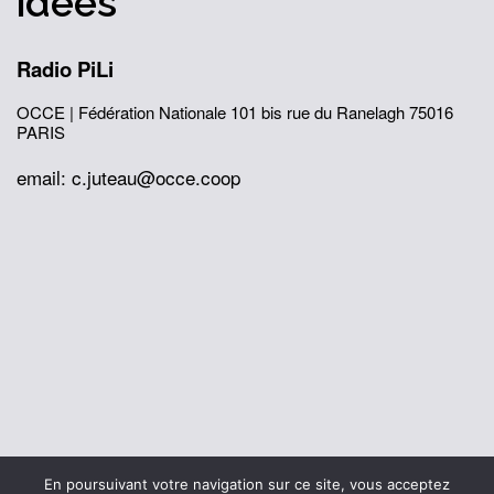
idées
Radio PiLi
OCCE | Fédération Nationale
101 bis rue du Ranelagh
75016
PARIS
email: c.juteau@occe.coop
© 2026 Office Central de la Coopération à l'École
En poursuivant votre navigation sur ce site, vous acceptez