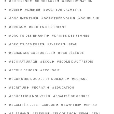
#DIFFÉRENCE
#DINOSAURES
#DISCRIMINATION
#DJEBÉ
#DJEMBÉ
#DOCTEUR CALMETTE
#DOCUMENTAIRE
#DOROTHÉE VOLUT
#DOUBLEUR
#DROGUE
#DROITS DE L'ENFANT
#DROITS DES ENFANTS
#DROITS DES FEMMES
#DROITS DES FILLES
#E-SPORT
#EAU
#ECHANGES CULTURELLES
#ECO DÉLÉGUÉ
#ECO PATURAGE
#ECOLE
#ECOLE D'AUTREFOIS
#ECOLE DEHORS
#ECOLOGIE
#ECONOMIE SOCIALE ET SOILDAIRE
#ECRANS
#ECRITURE
#ECRIVAIN
#EDUCATION
#EDUCATION NOUVELLE
#EGALITÉ DE GENRES
#EGALITÉ FILLES - GARÇONS
#EGYPTIEN
#EHPAD
#ELÉPHANT
#ELEVAGE
#ELOQUENCE
#EMC
#EMI