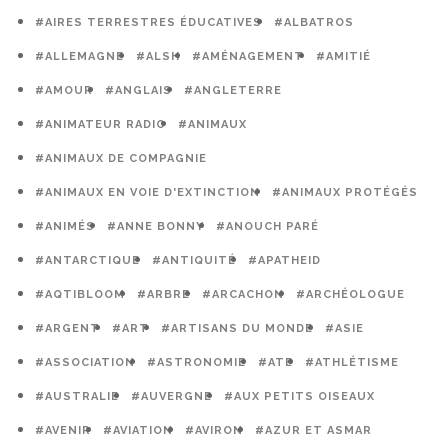
#AIRES TERRESTRES ÉDUCATIVES
#ALBATROS
#ALLEMAGNE
#ALSH
#AMÉNAGEMENT
#AMITIÉ
#AMOUR
#ANGLAIS
#ANGLETERRE
#ANIMATEUR RADIO
#ANIMAUX
#ANIMAUX DE COMPAGNIE
#ANIMAUX EN VOIE D'EXTINCTION
#ANIMAUX PROTÉGÉS
#ANIMÉS
#ANNE BONNY
#ANOUCH PARÉ
#ANTARCTIQUE
#ANTIQUITÉ
#APATHEID
#AQTIBLOOM
#ARBRE
#ARCACHON
#ARCHÉOLOGUE
#ARGENT
#ART
#ARTISANS DU MONDE
#ASIE
#ASSOCIATION
#ASTRONOMIE
#ATE
#ATHLÉTISME
#AUSTRALIE
#AUVERGNE
#AUX PETITS OISEAUX
#AVENIR
#AVIATION
#AVIRON
#AZUR ET ASMAR