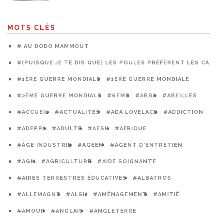
MOTS CLÉS
# AU DODO MAMMOUT
#(PUISQUE JE TE DIS QUE) LES POULES PRÉFÈRENT LES CAG
#1ÈRE GUERRE MONDIALE
#1ERE GUERRE MONDIALE
#2ÈME GUERRE MONDIALE
#6ÈME
#ABBA
#ABEILLES
#ACCUEIL
#ACTUALITÉS
#ADA LOVELACE
#ADDICTION
#ADEPPA
#ADULTE
#AESH
#AFRIQUE
#ÂGE INDUSTRIE
#AGEEM
#AGENT D'ENTRETIEN
#AGN
#AGRICULTURE
#AIDE SOIGNANTE
#AIRES TERRESTRES ÉDUCATIVES
#ALBATROS
#ALLEMAGNE
#ALSH
#AMÉNAGEMENT
#AMITIÉ
#AMOUR
#ANGLAIS
#ANGLETERRE