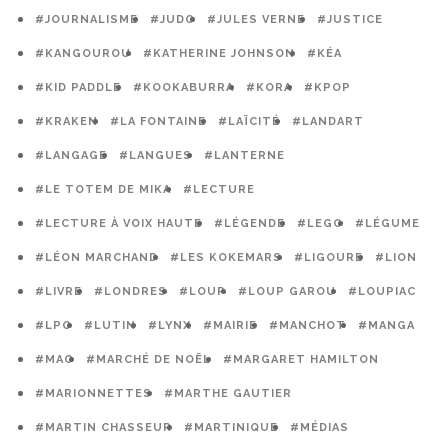
#JOURNALISME
#JUDO
#JULES VERNE
#JUSTICE
#KANGOUROU
#KATHERINE JOHNSON
#KÉA
#KID PADDLE
#KOOKABURRA
#KORA
#KPOP
#KRAKEN
#LA FONTAINE
#LAÏCITÉ
#LANDART
#LANGAGE
#LANGUES
#LANTERNE
#LE TOTEM DE MIKA
#LECTURE
#LECTURE À VOIX HAUTE
#LÉGENDE
#LEGO
#LÉGUME
#LÉON MARCHAND
#LES KOKEMARS
#LIGOURE
#LION
#LIVRE
#LONDRES
#LOUP
#LOUP GAROU
#LOUPIAC
#LPO
#LUTIN
#LYNX
#MAIRIE
#MANCHOT
#MANGA
#MAO
#MARCHÉ DE NOËL
#MARGARET HAMILTON
#MARIONNETTES
#MARTHE GAUTIER
#MARTIN CHASSEUR
#MARTINIQUE
#MÉDIAS