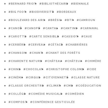
#BERNARD FRIOT
#BIBLIOTHÉCAIRE
#BIENNALE
#BIG FOOT
#BIODIVERSITÉ
#BORDEAUX
#BOULEVARD DES AIRS
#BRÉSIL
#BTP
#CAMROUN
#CANOË
#CANOPÉ
#CANTAL
#CANTINE
#CARNAVAL
#CAROTTE
#CARTE SENSIBLE
#CASSIOT
#CAUE
#CERBÈRE
#CERVEAU
#CÉTACÉ
#CHABRIÈRES
#CHANSON
#CHANT
#CHANT DES FORÊTS
#CHARENTE NATURE
#CHÂTEAU
#CHÂTEUA
#CHIMÈRE
#CHINE
#CHOCOLAT
#CHRISTOPHE COLOMB
#CIDE
#CINÉMA
#CIRQUE
#CITOYENNETÉ
#CLASSE NATURE
#CLASSE ORCHESTRE
#CLIMAT
#CME
#COÉDUCATION
#COLLÈGE
#COMÉDIE MUSICALE
#COMÉDIEN
#COMPOST
#CONFÉRENCE GESTICULÉE