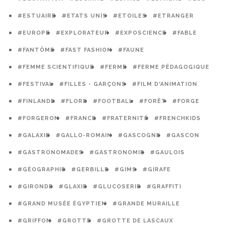
#ESTUAIRE
#ETATS UNIS
#ETOILES
#ETRANGER
#EUROPE
#EXPLORATEUR
#EXPOSCIENCE
#FABLE
#FANTÔME
#FAST FASHION
#FAUNE
#FEMME SCIENTIFIQUE
#FERME
#FERME PÉDAGOGIQUE
#FESTIVAL
#FILLES - GARÇONS
#FILM D'ANIMATION
#FINLANDE
#FLORE
#FOOTBALL
#FORÊT
#FORGE
#FORGERON
#FRANCE
#FRATERNITÉ
#FRENCHKIDS
#GALAXIE
#GALLO-ROMAIN
#GASCOGNE
#GASCON
#GASTRONOMADES
#GASTRONOMIE
#GAULOIS
#GÉOGRAPHIE
#GERBILLE
#GIMS
#GIRAFE
#GIRONDE
#GLAXIE
#GLUCOSERIE
#GRAFFITI
#GRAND MUSÉE ÉGYPTIEN
#GRANDE MURAILLE
#GRIFFON
#GROTTE
#GROTTE DE LASCAUX