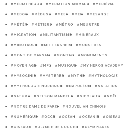
#MÉDIATHÈQUE
#MÉDIATION ANIMALE
#MÉDIÉVAL
#MEDOC
#MÉDUSE
#MEEF
#MER
#MÉSANGE
#MÉTÉO
#MÉTIERS
#MÉTRO
#MEURTRE
#MIGRATION
#MILITANTISME
#MINÉRAUX
#MINOTAURE
#MITTERSHEIM
#MONSTRES
#MONT DE MARSAN
#MONTAG
#MONUMENTS
#MOYEN AGE
#MP3
#MUSIQUE
#MY HEROS ACADEMY
#MYSOGINIE
#MYSTÈRES
#MYTHE
#MYTHOLOGIE
#MYTHOLOGIE NORDIQUE
#NAPOLÉON
#NATATION
#NATURE
#NELSON MANDELA
#NICOLAUS
#NOËL
#NOTRE DAME DE PARIS
#NOUVEL AN CHINOIS
#NUMÉRIQUE
#OCCE
#OCÉAN
#OCÉANIE
#OISEAU
#OISEAUX
#OLYMPE DE GOUGES
#OLYMPIADES