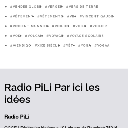
#VENDÉE GLOBE
#VERGER
#VERS DE TERRE
#VÊTEMENT
#VÊTEMENTS
#VIN
#VINCENT GAUDIN
#VINCENT MUNNIER
#VIOLON
#VOILE
#VOILIER
#VOIX
#VOLCAN
#VOYAGE
#VOYAGE SCOLAIRE
#WENDIGO
#XIXÈ SIÈCLE
#YÉTI
#YOGA
#YOGAA
Radio PiLi
Par ici
les
idées
Radio PiLi
OCCE | Fédération Nationale
101 bis rue du Ranelagh
75016