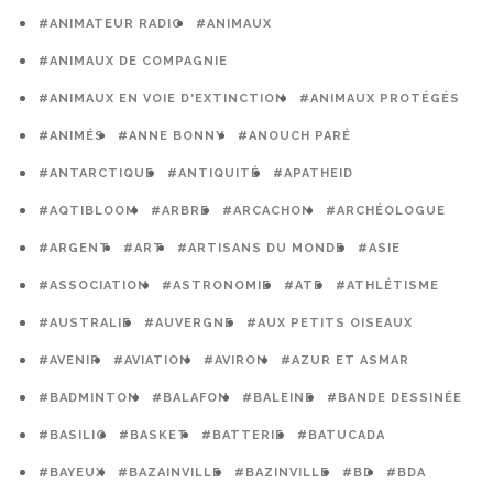
#ANIMATEUR RADIO
#ANIMAUX
#ANIMAUX DE COMPAGNIE
#ANIMAUX EN VOIE D'EXTINCTION
#ANIMAUX PROTÉGÉS
#ANIMÉS
#ANNE BONNY
#ANOUCH PARÉ
#ANTARCTIQUE
#ANTIQUITÉ
#APATHEID
#AQTIBLOOM
#ARBRE
#ARCACHON
#ARCHÉOLOGUE
#ARGENT
#ART
#ARTISANS DU MONDE
#ASIE
#ASSOCIATION
#ASTRONOMIE
#ATE
#ATHLÉTISME
#AUSTRALIE
#AUVERGNE
#AUX PETITS OISEAUX
#AVENIR
#AVIATION
#AVIRON
#AZUR ET ASMAR
#BADMINTON
#BALAFON
#BALEINE
#BANDE DESSINÉE
#BASILIC
#BASKET
#BATTERIE
#BATUCADA
#BAYEUX
#BAZAINVILLE
#BAZINVILLE
#BD
#BDA