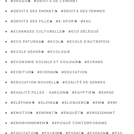
#DROGUE
#DROITS DE L'ENFANT
#DROITS DES ENFANTS
#DROITS DES FEMMES
#DROITS DES FILLES
#E-SPORT
#EAU
#ECHANGES CULTURELLES
#ECO DÉLÉGUÉ
#ECO PATURAGE
#ECOLE
#ECOLE D'AUTREFOIS
#ECOLE DEHORS
#ECOLOGIE
#ECONOMIE SOCIALE ET SOILDAIRE
#ECRANS
#ECRITURE
#ECRIVAIN
#EDUCATION
#EDUCATION NOUVELLE
#EGALITÉ DE GENRES
#EGALITÉ FILLES - GARÇONS
#EGYPTIEN
#EHPAD
#ELÉPHANT
#ELEVAGE
#ELOQUENCE
#EMC
#EMI
#EMOTION
#ENFANTS
#ENQUÊTE
#ENSEIGNANT
#ENVIRONNEMENT
#EPOQUE CONTEMPORAINE
#EQUITATION
#ESCRIME
#ESPACE
#ESPAGNE
#ESS