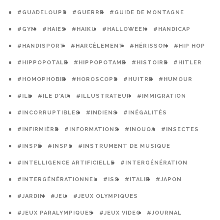
#GUADELOUPE
#GUERRE
#GUIDE DE MONTAGNE
#GYM
#HAIES
#HAIKU
#HALLOWEEN
#HANDICAP
#HANDISPORT
#HARCÈLEMENT
#HÉRISSON
#HIP HOP
#HIPPOPOTALE
#HIPPOPOTAME
#HISTOIRE
#HITLER
#HOMOPHOBIE
#HOROSCOPE
#HUITRE
#HUMOUR
#ILE
#ILE D'AIX
#ILLUSTRATEUR
#IMMIGRATION
#INCORRUPTIBLES
#INDIENS
#INÉGALITÉS
#INFIRMIÈRE
#INFORMATIONS
#INOUQA
#INSECTES
#INSPÉ
#INSPE
#INSTRUMENT DE MUSIQUE
#INTELLIGENCE ARTIFICIELLE
#INTERGÉNÉRATION
#INTERGÉNÉRATIONNEL
#ISS
#ITALIE
#JAPON
#JARDIN
#JEU
#JEUX OLYMPIQUES
#JEUX PARALYMPIQUES
#JEUX VIDEO
#JOURNAL