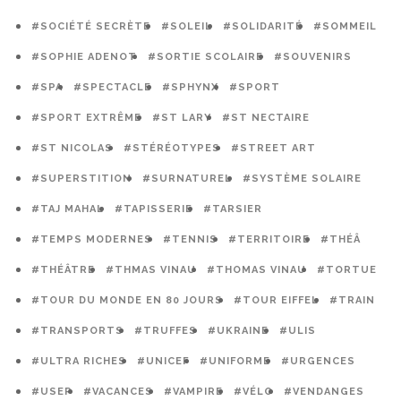
#SOCIÉTÉ SECRÈTE
#SOLEIL
#SOLIDARITÉ
#SOMMEIL
#SOPHIE ADENOT
#SORTIE SCOLAIRE
#SOUVENIRS
#SPA
#SPECTACLE
#SPHYNX
#SPORT
#SPORT EXTRÊME
#ST LARY
#ST NECTAIRE
#ST NICOLAS
#STÉRÉOTYPES
#STREET ART
#SUPERSTITION
#SURNATUREL
#SYSTÈME SOLAIRE
#TAJ MAHAL
#TAPISSERIE
#TARSIER
#TEMPS MODERNES
#TENNIS
#TERRITOIRE
#THÉÂ
#THÉÂTRE
#THMAS VINAU
#THOMAS VINAU
#TORTUE
#TOUR DU MONDE EN 80 JOURS
#TOUR EIFFEL
#TRAIN
#TRANSPORTS
#TRUFFES
#UKRAINE
#ULIS
#ULTRA RICHES
#UNICEF
#UNIFORME
#URGENCES
#USEP
#VACANCES
#VAMPIRE
#VÉLO
#VENDANGES