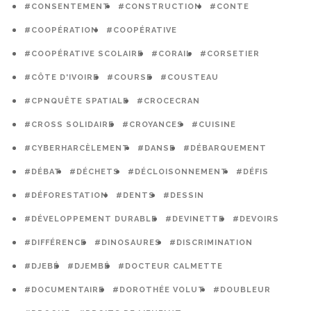
#CONSENTEMENT
#CONSTRUCTION
#CONTE
#COOPÉRATION
#COOPÉRATIVE
#COOPÉRATIVE SCOLAIRE
#CORAIL
#CORSETIER
#CÔTE D'IVOIRE
#COURSE
#COUSTEAU
#CPNQUÊTE SPATIALE
#CROCECRAN
#CROSS SOLIDAIRE
#CROYANCES
#CUISINE
#CYBERHARCÈLEMENT
#DANSE
#DÉBARQUEMENT
#DÉBAT
#DÉCHETS
#DÉCLOISONNEMENT
#DÉFIS
#DÉFORESTATION
#DENTS
#DESSIN
#DÉVELOPPEMENT DURABLE
#DEVINETTE
#DEVOIRS
#DIFFÉRENCE
#DINOSAURES
#DISCRIMINATION
#DJEBÉ
#DJEMBÉ
#DOCTEUR CALMETTE
#DOCUMENTAIRE
#DOROTHÉE VOLUT
#DOUBLEUR