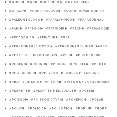
#OMEGA
#ONF
#OPÉRA
#ORIENT EXPRESS
#ORIGAMI
#ORNITHOLOGUE
#OURS
#PAIR-NON-PAIR
#PALÉONTOLOGUE
#PARALYMPIQUE
#PARANORMAL
#PARIS
#PASSION
#PATINOIRE
#PÊCHE
#PÉDAGOGIE
#PÉDAGOGIES
#PEINTURE
#PEP
#PERSONNAGES FICTIFS
#PERSONNAGES IMAGINAIRES
#PETIT DÉJEUNER ANGLAIS
#PEUR
#PHILOSOPHIE
#PHOENIX
#PHOQUE
#PHOQUE DE WEDELL
#PHOTO
#PHOTOPHORE
#PIC VERT
#PIERRES PRÉCIEUSES
#PILOTE DE LIGNE
#PISCINE
#PITON DE LA FOURNAISE
#PLANÈTES
#PLANTES MÉDICINALES
#POÉSIE
#POISSON
#POISSON D'AVRIL
#POKEMON
#POLAR
#POLICE
#POLICIER
#POLLUTION
#POP UP
#PORT