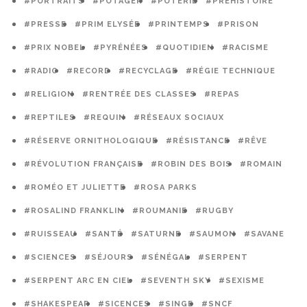
#PORTRAITS
#POTAGER
#POTERIE
#PRÉHISTOIRE
#PRESSE
#PRIM ELYSÉE
#PRINTEMPS
#PRISON
#PRIX NOBEL
#PYRÉNÉES
#QUOTIDIEN
#RACISME
#RADIO
#RECORD
#RECYCLAGE
#RÉGIE TECHNIQUE
#RELIGION
#RENTRÉE DES CLASSES
#REPAS
#REPTILES
#REQUIN
#RÉSEAUX SOCIAUX
#RÉSERVE ORNITHOLOGIQUE
#RÉSISTANCE
#RÊVE
#RÉVOLUTION FRANÇAISE
#ROBIN DES BOIS
#ROMAIN
#ROMÉO ET JULIETTE
#ROSA PARKS
#ROSALIND FRANKLIN
#ROUMANIE
#RUGBY
#RUISSEAU
#SANTÉ
#SATURNE
#SAUMON
#SAVANE
#SCIENCES
#SÉJOURS
#SÉNÉGAL
#SERPENT
#SERPENT ARC EN CIEL
#SEVENTH SKY
#SEXISME
#SHAKESPEAR
#SICENCES
#SINGE
#SNCF