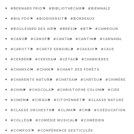
#BERNARD FRIOT
#BIBLIOTHÉCAIRE
#BIENNALE
#BIG FOOT
#BIODIVERSITÉ
#BORDEAUX
#BOULEVARD DES AIRS
#BRÉSIL
#BTP
#CAMROUN
#CANOË
#CANOPÉ
#CANTAL
#CANTINE
#CARNAVAL
#CAROTTE
#CARTE SENSIBLE
#CASSIOT
#CAUE
#CERBÈRE
#CERVEAU
#CÉTACÉ
#CHABRIÈRES
#CHANSON
#CHANT
#CHANT DES FORÊTS
#CHARENTE NATURE
#CHÂTEAU
#CHÂTEUA
#CHIMÈRE
#CHINE
#CHOCOLAT
#CHRISTOPHE COLOMB
#CIDE
#CINÉMA
#CIRQUE
#CITOYENNETÉ
#CLASSE NATURE
#CLASSE ORCHESTRE
#CLIMAT
#CME
#COÉDUCATION
#COLLÈGE
#COMÉDIE MUSICALE
#COMÉDIEN
#COMPOST
#CONFÉRENCE GESTICULÉE