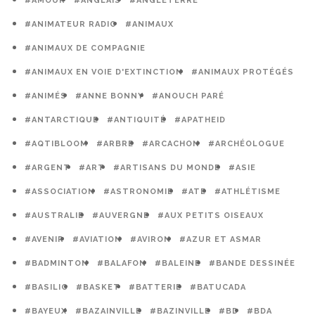
#AMOUR
#ANGLAIS
#ANGLETERRE
#ANIMATEUR RADIO
#ANIMAUX
#ANIMAUX DE COMPAGNIE
#ANIMAUX EN VOIE D'EXTINCTION
#ANIMAUX PROTÉGÉS
#ANIMÉS
#ANNE BONNY
#ANOUCH PARÉ
#ANTARCTIQUE
#ANTIQUITÉ
#APATHEID
#AQTIBLOOM
#ARBRE
#ARCACHON
#ARCHÉOLOGUE
#ARGENT
#ART
#ARTISANS DU MONDE
#ASIE
#ASSOCIATION
#ASTRONOMIE
#ATE
#ATHLÉTISME
#AUSTRALIE
#AUVERGNE
#AUX PETITS OISEAUX
#AVENIR
#AVIATION
#AVIRON
#AZUR ET ASMAR
#BADMINTON
#BALAFON
#BALEINE
#BANDE DESSINÉE
#BASILIC
#BASKET
#BATTERIE
#BATUCADA
#BAYEUX
#BAZAINVILLE
#BAZINVILLE
#BD
#BDA