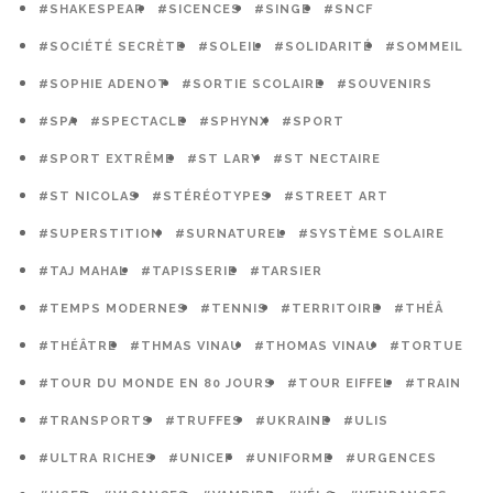
#SHAKESPEAR
#SICENCES
#SINGE
#SNCF
#SOCIÉTÉ SECRÈTE
#SOLEIL
#SOLIDARITÉ
#SOMMEIL
#SOPHIE ADENOT
#SORTIE SCOLAIRE
#SOUVENIRS
#SPA
#SPECTACLE
#SPHYNX
#SPORT
#SPORT EXTRÊME
#ST LARY
#ST NECTAIRE
#ST NICOLAS
#STÉRÉOTYPES
#STREET ART
#SUPERSTITION
#SURNATUREL
#SYSTÈME SOLAIRE
#TAJ MAHAL
#TAPISSERIE
#TARSIER
#TEMPS MODERNES
#TENNIS
#TERRITOIRE
#THÉÂ
#THÉÂTRE
#THMAS VINAU
#THOMAS VINAU
#TORTUE
#TOUR DU MONDE EN 80 JOURS
#TOUR EIFFEL
#TRAIN
#TRANSPORTS
#TRUFFES
#UKRAINE
#ULIS
#ULTRA RICHES
#UNICEF
#UNIFORME
#URGENCES