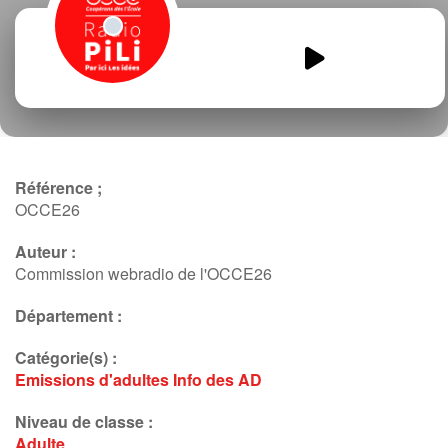
Formation-commission-AD26-
ecoledehors.mp3
00:00
00:00
Référence ;
OCCE26
Auteur :
Commission webradio de l'OCCE26
Département :
Catégorie(s) :
Emissions d'adultes
Info des AD
Niveau de classe :
Adulte