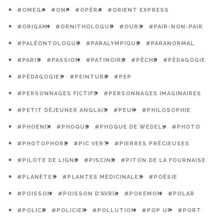
#OMEGA
#ONF
#OPÉRA
#ORIENT EXPRESS
#ORIGAMI
#ORNITHOLOGUE
#OURS
#PAIR-NON-PAIR
#PALÉONTOLOGUE
#PARALYMPIQUE
#PARANORMAL
#PARIS
#PASSION
#PATINOIRE
#PÊCHE
#PÉDAGOGIE
#PÉDAGOGIES
#PEINTURE
#PEP
#PERSONNAGES FICTIFS
#PERSONNAGES IMAGINAIRES
#PETIT DÉJEUNER ANGLAIS
#PEUR
#PHILOSOPHIE
#PHOENIX
#PHOQUE
#PHOQUE DE WEDELL
#PHOTO
#PHOTOPHORE
#PIC VERT
#PIERRES PRÉCIEUSES
#PILOTE DE LIGNE
#PISCINE
#PITON DE LA FOURNAISE
#PLANÈTES
#PLANTES MÉDICINALES
#POÉSIE
#POISSON
#POISSON D'AVRIL
#POKEMON
#POLAR
#POLICE
#POLICIER
#POLLUTION
#POP UP
#PORT