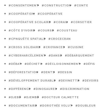
#CONSENTEMENT
#CONSTRUCTION
#CONTE
#COOPÉRATION
#COOPÉRATIVE
#COOPÉRATIVE SCOLAIRE
#CORAIL
#CORSETIER
#CÔTE D'IVOIRE
#COURSE
#COUSTEAU
#CPNQUÊTE SPATIALE
#CROCECRAN
#CROSS SOLIDAIRE
#CROYANCES
#CUISINE
#CYBERHARCÈLEMENT
#DANSE
#DÉBARQUEMENT
#DÉBAT
#DÉCHETS
#DÉCLOISONNEMENT
#DÉFIS
#DÉFORESTATION
#DENTS
#DESSIN
#DÉVELOPPEMENT DURABLE
#DEVINETTE
#DEVOIRS
#DIFFÉRENCE
#DINOSAURES
#DISCRIMINATION
#DJEBÉ
#DJEMBÉ
#DOCTEUR CALMETTE
#DOCUMENTAIRE
#DOROTHÉE VOLUT
#DOUBLEUR