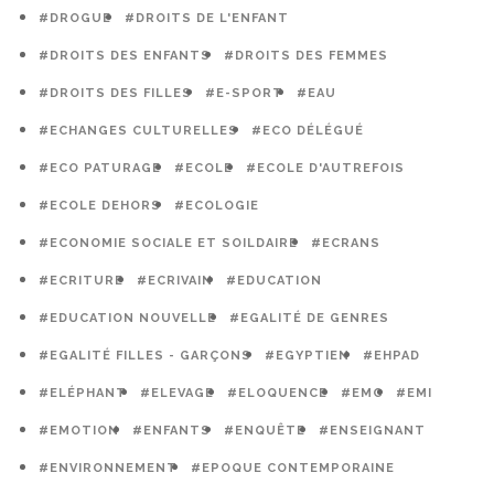
#DROGUE
#DROITS DE L'ENFANT
#DROITS DES ENFANTS
#DROITS DES FEMMES
#DROITS DES FILLES
#E-SPORT
#EAU
#ECHANGES CULTURELLES
#ECO DÉLÉGUÉ
#ECO PATURAGE
#ECOLE
#ECOLE D'AUTREFOIS
#ECOLE DEHORS
#ECOLOGIE
#ECONOMIE SOCIALE ET SOILDAIRE
#ECRANS
#ECRITURE
#ECRIVAIN
#EDUCATION
#EDUCATION NOUVELLE
#EGALITÉ DE GENRES
#EGALITÉ FILLES - GARÇONS
#EGYPTIEN
#EHPAD
#ELÉPHANT
#ELEVAGE
#ELOQUENCE
#EMC
#EMI
#EMOTION
#ENFANTS
#ENQUÊTE
#ENSEIGNANT
#ENVIRONNEMENT
#EPOQUE CONTEMPORAINE