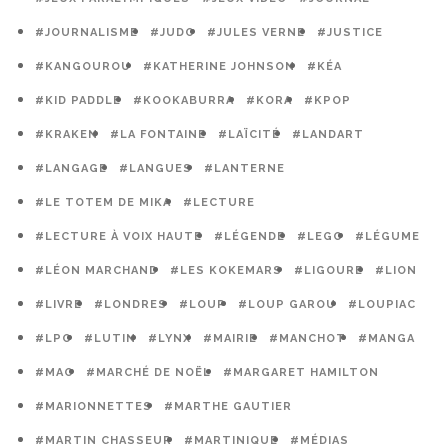
#JOURNALISME
#JUDO
#JULES VERNE
#JUSTICE
#KANGOUROU
#KATHERINE JOHNSON
#KÉA
#KID PADDLE
#KOOKABURRA
#KORA
#KPOP
#KRAKEN
#LA FONTAINE
#LAÏCITÉ
#LANDART
#LANGAGE
#LANGUES
#LANTERNE
#LE TOTEM DE MIKA
#LECTURE
#LECTURE À VOIX HAUTE
#LÉGENDE
#LEGO
#LÉGUME
#LÉON MARCHAND
#LES KOKEMARS
#LIGOURE
#LION
#LIVRE
#LONDRES
#LOUP
#LOUP GAROU
#LOUPIAC
#LPO
#LUTIN
#LYNX
#MAIRIE
#MANCHOT
#MANGA
#MAO
#MARCHÉ DE NOËL
#MARGARET HAMILTON
#MARIONNETTES
#MARTHE GAUTIER
#MARTIN CHASSEUR
#MARTINIQUE
#MÉDIAS