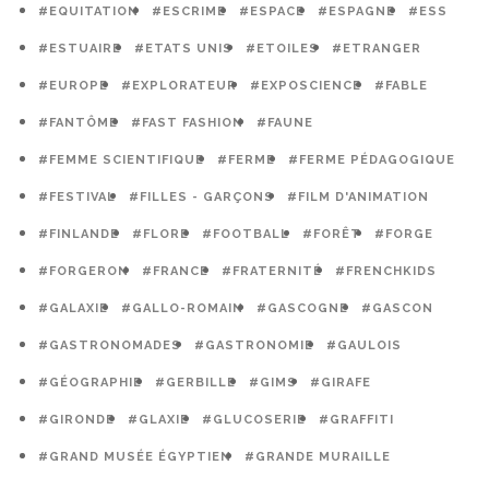
#EQUITATION
#ESCRIME
#ESPACE
#ESPAGNE
#ESS
#ESTUAIRE
#ETATS UNIS
#ETOILES
#ETRANGER
#EUROPE
#EXPLORATEUR
#EXPOSCIENCE
#FABLE
#FANTÔME
#FAST FASHION
#FAUNE
#FEMME SCIENTIFIQUE
#FERME
#FERME PÉDAGOGIQUE
#FESTIVAL
#FILLES - GARÇONS
#FILM D'ANIMATION
#FINLANDE
#FLORE
#FOOTBALL
#FORÊT
#FORGE
#FORGERON
#FRANCE
#FRATERNITÉ
#FRENCHKIDS
#GALAXIE
#GALLO-ROMAIN
#GASCOGNE
#GASCON
#GASTRONOMADES
#GASTRONOMIE
#GAULOIS
#GÉOGRAPHIE
#GERBILLE
#GIMS
#GIRAFE
#GIRONDE
#GLAXIE
#GLUCOSERIE
#GRAFFITI
#GRAND MUSÉE ÉGYPTIEN
#GRANDE MURAILLE