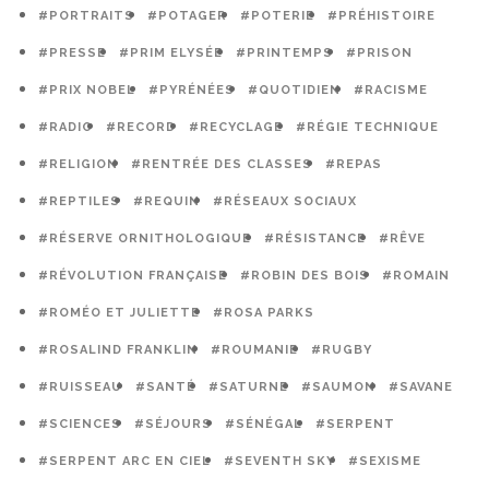
#PORTRAITS
#POTAGER
#POTERIE
#PRÉHISTOIRE
#PRESSE
#PRIM ELYSÉE
#PRINTEMPS
#PRISON
#PRIX NOBEL
#PYRÉNÉES
#QUOTIDIEN
#RACISME
#RADIO
#RECORD
#RECYCLAGE
#RÉGIE TECHNIQUE
#RELIGION
#RENTRÉE DES CLASSES
#REPAS
#REPTILES
#REQUIN
#RÉSEAUX SOCIAUX
#RÉSERVE ORNITHOLOGIQUE
#RÉSISTANCE
#RÊVE
#RÉVOLUTION FRANÇAISE
#ROBIN DES BOIS
#ROMAIN
#ROMÉO ET JULIETTE
#ROSA PARKS
#ROSALIND FRANKLIN
#ROUMANIE
#RUGBY
#RUISSEAU
#SANTÉ
#SATURNE
#SAUMON
#SAVANE
#SCIENCES
#SÉJOURS
#SÉNÉGAL
#SERPENT
#SERPENT ARC EN CIEL
#SEVENTH SKY
#SEXISME