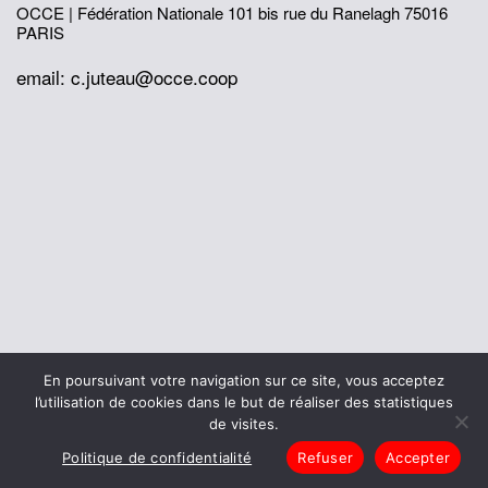
OCCE | Fédération Nationale
101 bis rue du Ranelagh
75016
PARIS
email: c.juteau@occe.coop
© 2026 Office Central de la Coopération à l'École
En poursuivant votre navigation sur ce site, vous acceptez
Mentions légales
Politique de confidentialité
l’utilisation de cookies dans le but de réaliser des statistiques
L’histoire de I’OCCE
de visites.
Politique de confidentialité
Refuser
Accepter