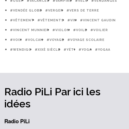
#USEP
#VACANCES
#VAMPIRE
#VÉLO
#VENDANGES
#VENDÉE GLOBE
#VERGER
#VERS DE TERRE
#VÊTEMENT
#VÊTEMENTS
#VIN
#VINCENT GAUDIN
#VINCENT MUNNIER
#VIOLON
#VOILE
#VOILIER
#VOIX
#VOLCAN
#VOYAGE
#VOYAGE SCOLAIRE
#WENDIGO
#XIXÈ SIÈCLE
#YÉTI
#YOGA
#YOGAA
Radio PiLi
Par ici
les
idées
Radio PiLi