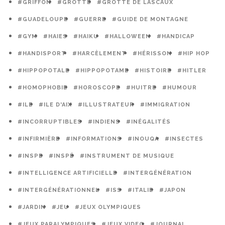
#GRIFFON
#GROTTE
#GROTTE DE LASCAUX
#GUADELOUPE
#GUERRE
#GUIDE DE MONTAGNE
#GYM
#HAIES
#HAIKU
#HALLOWEEN
#HANDICAP
#HANDISPORT
#HARCÈLEMENT
#HÉRISSON
#HIP HOP
#HIPPOPOTALE
#HIPPOPOTAME
#HISTOIRE
#HITLER
#HOMOPHOBIE
#HOROSCOPE
#HUITRE
#HUMOUR
#ILE
#ILE D'AIX
#ILLUSTRATEUR
#IMMIGRATION
#INCORRUPTIBLES
#INDIENS
#INÉGALITÉS
#INFIRMIÈRE
#INFORMATIONS
#INOUQA
#INSECTES
#INSPE
#INSPÉ
#INSTRUMENT DE MUSIQUE
#INTELLIGENCE ARTIFICIELLE
#INTERGÉNÉRATION
#INTERGÉNÉRATIONNEL
#ISS
#ITALIE
#JAPON
#JARDIN
#JEU
#JEUX OLYMPIQUES
#JEUX PARALYMPIQUES
#JEUX VIDEO
#JOURNAL