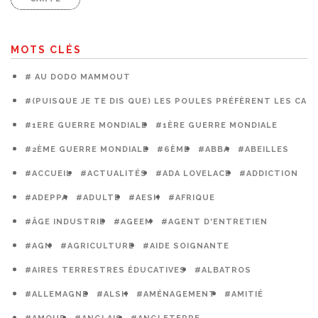
MOTS CLÉS
# AU DODO MAMMOUT
#(PUISQUE JE TE DIS QUE) LES POULES PRÉFÈRENT LES CAG
#1ERE GUERRE MONDIALE
#1ÈRE GUERRE MONDIALE
#2ÈME GUERRE MONDIALE
#6ÈME
#ABBA
#ABEILLES
#ACCUEIL
#ACTUALITÉS
#ADA LOVELACE
#ADDICTION
#ADEPPA
#ADULTE
#AESH
#AFRIQUE
#ÂGE INDUSTRIE
#AGEEM
#AGENT D'ENTRETIEN
#AGN
#AGRICULTURE
#AIDE SOIGNANTE
#AIRES TERRESTRES ÉDUCATIVES
#ALBATROS
#ALLEMAGNE
#ALSH
#AMÉNAGEMENT
#AMITIÉ