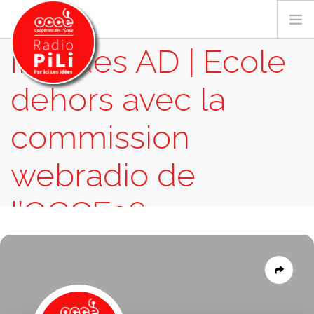
Info des AD | Ecole
dehors avec la
PRÉSENTATION
commission
GRILLE DES PROGRAMMES
EMISSIONS / PODCASTS
webradio de
SUR LE TERRITOIRE
l’OCCE26
RESSOURCES
LES ACTU.
RECHERCHER
EMISSIONS
INFO DES AD | ECOLE DEHORS AVEC LA
COMMISSION WEBRADIO DE L’OCCE26
CONTACT