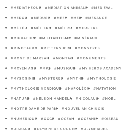
#MÉDIATHÈQUE
#MÉDIATION ANIMALE
#MÉDIÉVAL
#MEDOC
#MÉDUSE
#MEEF
#MER
#MÉSANGE
#MÉTÉO
#MÉTIERS
#MÉTRO
#MEURTRE
#MIGRATION
#MILITANTISME
#MINÉRAUX
#MINOTAURE
#MITTERSHEIM
#MONSTRES
#MONT DE MARSAN
#MONTAG
#MONUMENTS
#MOYEN AGE
#MP3
#MUSIQUE
#MY HEROS ACADEMY
#MYSOGINIE
#MYSTÈRES
#MYTHE
#MYTHOLOGIE
#MYTHOLOGIE NORDIQUE
#NAPOLÉON
#NATATION
#NATURE
#NELSON MANDELA
#NICOLAUS
#NOËL
#NOTRE DAME DE PARIS
#NOUVEL AN CHINOIS
#NUMÉRIQUE
#OCCE
#OCÉAN
#OCÉANIE
#OISEAU
#OISEAUX
#OLYMPE DE GOUGES
#OLYMPIADES