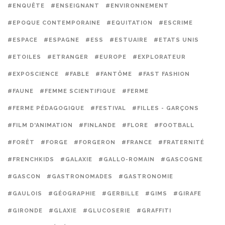
#ENQUÊTE
#ENSEIGNANT
#ENVIRONNEMENT
#EPOQUE CONTEMPORAINE
#EQUITATION
#ESCRIME
#ESPACE
#ESPAGNE
#ESS
#ESTUAIRE
#ETATS UNIS
#ETOILES
#ETRANGER
#EUROPE
#EXPLORATEUR
#EXPOSCIENCE
#FABLE
#FANTÔME
#FAST FASHION
#FAUNE
#FEMME SCIENTIFIQUE
#FERME
#FERME PÉDAGOGIQUE
#FESTIVAL
#FILLES - GARÇONS
#FILM D'ANIMATION
#FINLANDE
#FLORE
#FOOTBALL
#FORÊT
#FORGE
#FORGERON
#FRANCE
#FRATERNITÉ
#FRENCHKIDS
#GALAXIE
#GALLO-ROMAIN
#GASCOGNE
#GASCON
#GASTRONOMADES
#GASTRONOMIE
#GAULOIS
#GÉOGRAPHIE
#GERBILLE
#GIMS
#GIRAFE
#GIRONDE
#GLAXIE
#GLUCOSERIE
#GRAFFITI