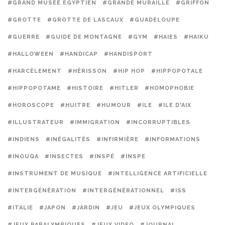
#GRAND MUSÉE ÉGYPTIEN
#GRANDE MURAILLE
#GRIFFON
#GROTTE
#GROTTE DE LASCAUX
#GUADELOUPE
#GUERRE
#GUIDE DE MONTAGNE
#GYM
#HAIES
#HAIKU
#HALLOWEEN
#HANDICAP
#HANDISPORT
#HARCÈLEMENT
#HÉRISSON
#HIP HOP
#HIPPOPOTALE
#HIPPOPOTAME
#HISTOIRE
#HITLER
#HOMOPHOBIE
#HOROSCOPE
#HUITRE
#HUMOUR
#ILE
#ILE D'AIX
#ILLUSTRATEUR
#IMMIGRATION
#INCORRUPTIBLES
#INDIENS
#INÉGALITÉS
#INFIRMIÈRE
#INFORMATIONS
#INOUQA
#INSECTES
#INSPÉ
#INSPE
#INSTRUMENT DE MUSIQUE
#INTELLIGENCE ARTIFICIELLE
#INTERGÉNÉRATION
#INTERGÉNÉRATIONNEL
#ISS
#ITALIE
#JAPON
#JARDIN
#JEU
#JEUX OLYMPIQUES
#JEUX PARALYMPIQUES
#JEUX VIDEO
#JOURNAL