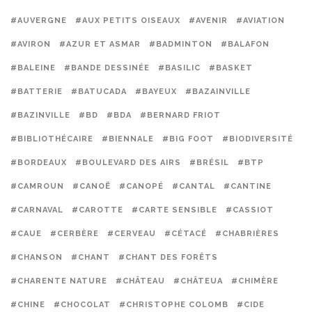
#AUVERGNE
#AUX PETITS OISEAUX
#AVENIR
#AVIATION
#AVIRON
#AZUR ET ASMAR
#BADMINTON
#BALAFON
#BALEINE
#BANDE DESSINÉE
#BASILIC
#BASKET
#BATTERIE
#BATUCADA
#BAYEUX
#BAZAINVILLE
#BAZINVILLE
#BD
#BDA
#BERNARD FRIOT
#BIBLIOTHÉCAIRE
#BIENNALE
#BIG FOOT
#BIODIVERSITÉ
#BORDEAUX
#BOULEVARD DES AIRS
#BRÉSIL
#BTP
#CAMROUN
#CANOË
#CANOPÉ
#CANTAL
#CANTINE
#CARNAVAL
#CAROTTE
#CARTE SENSIBLE
#CASSIOT
#CAUE
#CERBÈRE
#CERVEAU
#CÉTACÉ
#CHABRIÈRES
#CHANSON
#CHANT
#CHANT DES FORÊTS
#CHARENTE NATURE
#CHÂTEAU
#CHÂTEUA
#CHIMÈRE
#CHINE
#CHOCOLAT
#CHRISTOPHE COLOMB
#CIDE