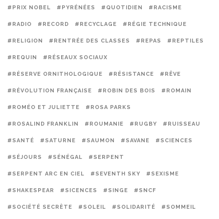
#PRIX NOBEL
#PYRÉNÉES
#QUOTIDIEN
#RACISME
#RADIO
#RECORD
#RECYCLAGE
#RÉGIE TECHNIQUE
#RELIGION
#RENTRÉE DES CLASSES
#REPAS
#REPTILES
#REQUIN
#RÉSEAUX SOCIAUX
#RÉSERVE ORNITHOLOGIQUE
#RÉSISTANCE
#RÊVE
#RÉVOLUTION FRANÇAISE
#ROBIN DES BOIS
#ROMAIN
#ROMÉO ET JULIETTE
#ROSA PARKS
#ROSALIND FRANKLIN
#ROUMANIE
#RUGBY
#RUISSEAU
#SANTÉ
#SATURNE
#SAUMON
#SAVANE
#SCIENCES
#SÉJOURS
#SÉNÉGAL
#SERPENT
#SERPENT ARC EN CIEL
#SEVENTH SKY
#SEXISME
#SHAKESPEAR
#SICENCES
#SINGE
#SNCF
#SOCIÉTÉ SECRÈTE
#SOLEIL
#SOLIDARITÉ
#SOMMEIL