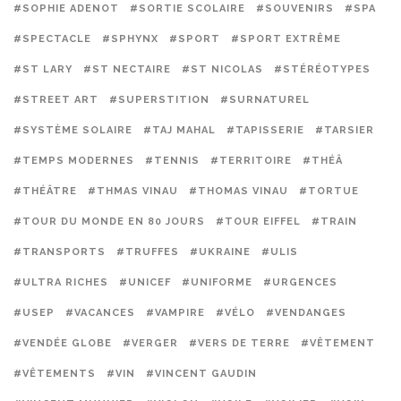
#SOPHIE ADENOT
#SORTIE SCOLAIRE
#SOUVENIRS
#SPA
#SPECTACLE
#SPHYNX
#SPORT
#SPORT EXTRÊME
#ST LARY
#ST NECTAIRE
#ST NICOLAS
#STÉRÉOTYPES
#STREET ART
#SUPERSTITION
#SURNATUREL
#SYSTÈME SOLAIRE
#TAJ MAHAL
#TAPISSERIE
#TARSIER
#TEMPS MODERNES
#TENNIS
#TERRITOIRE
#THÉÂ
#THÉÂTRE
#THMAS VINAU
#THOMAS VINAU
#TORTUE
#TOUR DU MONDE EN 80 JOURS
#TOUR EIFFEL
#TRAIN
#TRANSPORTS
#TRUFFES
#UKRAINE
#ULIS
#ULTRA RICHES
#UNICEF
#UNIFORME
#URGENCES
#USEP
#VACANCES
#VAMPIRE
#VÉLO
#VENDANGES
#VENDÉE GLOBE
#VERGER
#VERS DE TERRE
#VÊTEMENT
#VÊTEMENTS
#VIN
#VINCENT GAUDIN