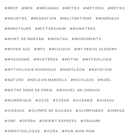
#MEEF
#MER
#MÉSANGE
#MÉTÉO
#MÉTIERS
#MÉTRO
#MEURTRE
#MIGRATION
#MILITANTISME
#MINÉRAUX
#MINOTAURE
#MITTERSHEIM
#MONSTRES
#MONT DE MARSAN
#MONTAG
#MONUMENTS
#MOYEN AGE
#MP3
#MUSIQUE
#MY HEROS ACADEMY
#MYSOGINIE
#MYSTÈRES
#MYTHE
#MYTHOLOGIE
#MYTHOLOGIE NORDIQUE
#NAPOLÉON
#NATATION
#NATURE
#NELSON MANDELA
#NICOLAUS
#NOËL
#NOTRE DAME DE PARIS
#NOUVEL AN CHINOIS
#NUMÉRIQUE
#OCCE
#OCÉAN
#OCÉANIE
#OISEAU
#OISEAUX
#OLYMPE DE GOUGES
#OLYMPIADES
#OMEGA
#ONF
#OPÉRA
#ORIENT EXPRESS
#ORIGAMI
#ORNITHOLOGUE
#OURS
#PAIR-NON-PAIR