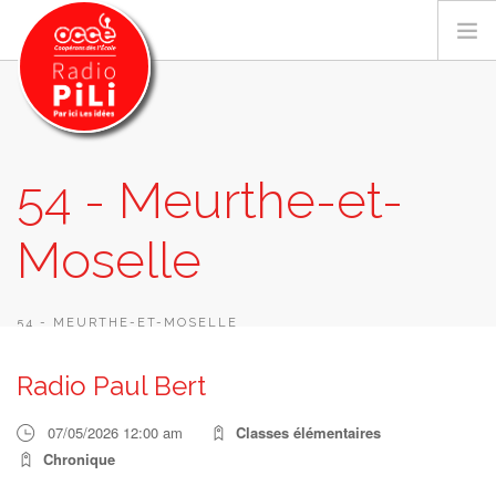
PRÉSENTATION
54 - Meurthe-et-
GRILLE DES PROGRAMMES
Moselle
EMISSIONS / PODCASTS
SUR LE TERRITOIRE
RESSOURCES
54 - MEURTHE-ET-MOSELLE
LES ACTU.
Radio Paul Bert
RECHERCHER
07/05/2026 12:00 am
Classes élémentaires
CONTACT
Chronique