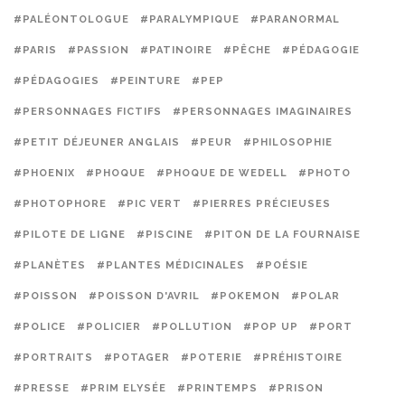
#PALÉONTOLOGUE
#PARALYMPIQUE
#PARANORMAL
#PARIS
#PASSION
#PATINOIRE
#PÊCHE
#PÉDAGOGIE
#PÉDAGOGIES
#PEINTURE
#PEP
#PERSONNAGES FICTIFS
#PERSONNAGES IMAGINAIRES
#PETIT DÉJEUNER ANGLAIS
#PEUR
#PHILOSOPHIE
#PHOENIX
#PHOQUE
#PHOQUE DE WEDELL
#PHOTO
#PHOTOPHORE
#PIC VERT
#PIERRES PRÉCIEUSES
#PILOTE DE LIGNE
#PISCINE
#PITON DE LA FOURNAISE
#PLANÈTES
#PLANTES MÉDICINALES
#POÉSIE
#POISSON
#POISSON D'AVRIL
#POKEMON
#POLAR
#POLICE
#POLICIER
#POLLUTION
#POP UP
#PORT
#PORTRAITS
#POTAGER
#POTERIE
#PRÉHISTOIRE
#PRESSE
#PRIM ELYSÉE
#PRINTEMPS
#PRISON