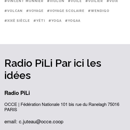
#VINCENT MUNNIER
#VIOLON
#VOILE
#VOILIER
#VOIX
#VOLCAN
#VOYAGE
#VOYAGE SCOLAIRE
#WENDIGO
#XIXÈ SIÈCLE
#YÉTI
#YOGA
#YOGAA
Radio PiLi
Par ici
les
idées
Radio PiLi
OCCE | Fédération Nationale
101 bis rue du Ranelagh
75016
PARIS
email: c.juteau@occe.coop