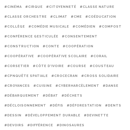
#CINÉMA
#CIRQUE
#CITOYENNETÉ
#CLASSE NATURE
#CLASSE ORCHESTRE
#CLIMAT
#CME
#COÉDUCATION
#COLLÈGE
#COMÉDIE MUSICALE
#COMÉDIEN
#COMPOST
#CONFÉRENCE GESTICULÉE
#CONSENTEMENT
#CONSTRUCTION
#CONTE
#COOPÉRATION
#COOPÉRATIVE
#COOPÉRATIVE SCOLAIRE
#CORAIL
#CORSETIER
#CÔTE D'IVOIRE
#COURSE
#COUSTEAU
#CPNQUÊTE SPATIALE
#CROCECRAN
#CROSS SOLIDAIRE
#CROYANCES
#CUISINE
#CYBERHARCÈLEMENT
#DANSE
#DÉBARQUEMENT
#DÉBAT
#DÉCHETS
#DÉCLOISONNEMENT
#DÉFIS
#DÉFORESTATION
#DENTS
#DESSIN
#DÉVELOPPEMENT DURABLE
#DEVINETTE
#DEVOIRS
#DIFFÉRENCE
#DINOSAURES