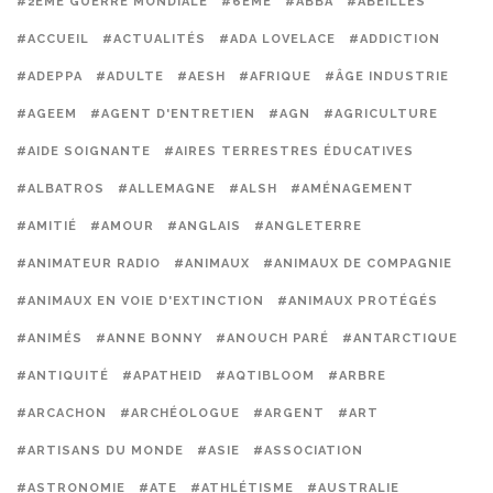
#2ÈME GUERRE MONDIALE
#6ÈME
#ABBA
#ABEILLES
#ACCUEIL
#ACTUALITÉS
#ADA LOVELACE
#ADDICTION
#ADEPPA
#ADULTE
#AESH
#AFRIQUE
#ÂGE INDUSTRIE
#AGEEM
#AGENT D'ENTRETIEN
#AGN
#AGRICULTURE
#AIDE SOIGNANTE
#AIRES TERRESTRES ÉDUCATIVES
#ALBATROS
#ALLEMAGNE
#ALSH
#AMÉNAGEMENT
#AMITIÉ
#AMOUR
#ANGLAIS
#ANGLETERRE
#ANIMATEUR RADIO
#ANIMAUX
#ANIMAUX DE COMPAGNIE
#ANIMAUX EN VOIE D'EXTINCTION
#ANIMAUX PROTÉGÉS
#ANIMÉS
#ANNE BONNY
#ANOUCH PARÉ
#ANTARCTIQUE
#ANTIQUITÉ
#APATHEID
#AQTIBLOOM
#ARBRE
#ARCACHON
#ARCHÉOLOGUE
#ARGENT
#ART
#ARTISANS DU MONDE
#ASIE
#ASSOCIATION
#ASTRONOMIE
#ATE
#ATHLÉTISME
#AUSTRALIE