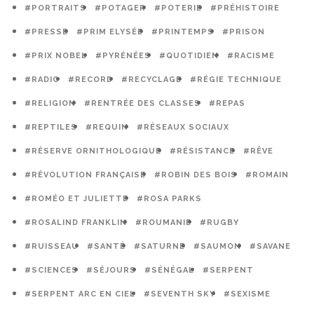
#PORTRAITS
#POTAGER
#POTERIE
#PRÉHISTOIRE
#PRESSE
#PRIM ELYSÉE
#PRINTEMPS
#PRISON
#PRIX NOBEL
#PYRÉNÉES
#QUOTIDIEN
#RACISME
#RADIO
#RECORD
#RECYCLAGE
#RÉGIE TECHNIQUE
#RELIGION
#RENTRÉE DES CLASSES
#REPAS
#REPTILES
#REQUIN
#RÉSEAUX SOCIAUX
#RÉSERVE ORNITHOLOGIQUE
#RÉSISTANCE
#RÊVE
#RÉVOLUTION FRANÇAISE
#ROBIN DES BOIS
#ROMAIN
#ROMÉO ET JULIETTE
#ROSA PARKS
#ROSALIND FRANKLIN
#ROUMANIE
#RUGBY
#RUISSEAU
#SANTÉ
#SATURNE
#SAUMON
#SAVANE
#SCIENCES
#SÉJOURS
#SÉNÉGAL
#SERPENT
#SERPENT ARC EN CIEL
#SEVENTH SKY
#SEXISME