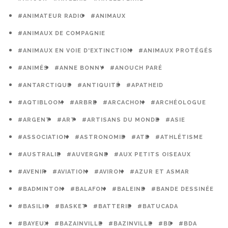
#ANIMATEUR RADIO
#ANIMAUX
#ANIMAUX DE COMPAGNIE
#ANIMAUX EN VOIE D'EXTINCTION
#ANIMAUX PROTÉGÉS
#ANIMÉS
#ANNE BONNY
#ANOUCH PARÉ
#ANTARCTIQUE
#ANTIQUITÉ
#APATHEID
#AQTIBLOOM
#ARBRE
#ARCACHON
#ARCHÉOLOGUE
#ARGENT
#ART
#ARTISANS DU MONDE
#ASIE
#ASSOCIATION
#ASTRONOMIE
#ATE
#ATHLÉTISME
#AUSTRALIE
#AUVERGNE
#AUX PETITS OISEAUX
#AVENIR
#AVIATION
#AVIRON
#AZUR ET ASMAR
#BADMINTON
#BALAFON
#BALEINE
#BANDE DESSINÉE
#BASILIC
#BASKET
#BATTERIE
#BATUCADA
#BAYEUX
#BAZAINVILLE
#BAZINVILLE
#BD
#BDA