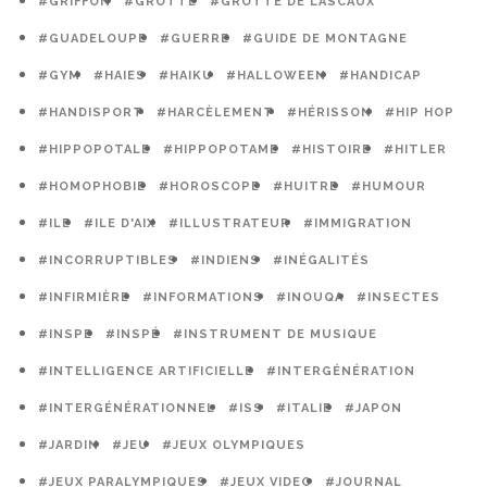
#GRIFFON
#GROTTE
#GROTTE DE LASCAUX
#GUADELOUPE
#GUERRE
#GUIDE DE MONTAGNE
#GYM
#HAIES
#HAIKU
#HALLOWEEN
#HANDICAP
#HANDISPORT
#HARCÈLEMENT
#HÉRISSON
#HIP HOP
#HIPPOPOTALE
#HIPPOPOTAME
#HISTOIRE
#HITLER
#HOMOPHOBIE
#HOROSCOPE
#HUITRE
#HUMOUR
#ILE
#ILE D'AIX
#ILLUSTRATEUR
#IMMIGRATION
#INCORRUPTIBLES
#INDIENS
#INÉGALITÉS
#INFIRMIÈRE
#INFORMATIONS
#INOUQA
#INSECTES
#INSPE
#INSPÉ
#INSTRUMENT DE MUSIQUE
#INTELLIGENCE ARTIFICIELLE
#INTERGÉNÉRATION
#INTERGÉNÉRATIONNEL
#ISS
#ITALIE
#JAPON
#JARDIN
#JEU
#JEUX OLYMPIQUES
#JEUX PARALYMPIQUES
#JEUX VIDEO
#JOURNAL