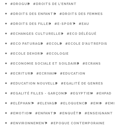
#DROGUE
#DROITS DE L'ENFANT
#DROITS DES ENFANTS
#DROITS DES FEMMES
#DROITS DES FILLES
#E-SPORT
#EAU
#ECHANGES CULTURELLES
#ECO DÉLÉGUÉ
#ECO PATURAGE
#ECOLE
#ECOLE D'AUTREFOIS
#ECOLE DEHORS
#ECOLOGIE
#ECONOMIE SOCIALE ET SOILDAIRE
#ECRANS
#ECRITURE
#ECRIVAIN
#EDUCATION
#EDUCATION NOUVELLE
#EGALITÉ DE GENRES
#EGALITÉ FILLES - GARÇONS
#EGYPTIEN
#EHPAD
#ELÉPHANT
#ELEVAGE
#ELOQUENCE
#EMC
#EMI
#EMOTION
#ENFANTS
#ENQUÊTE
#ENSEIGNANT
#ENVIRONNEMENT
#EPOQUE CONTEMPORAINE