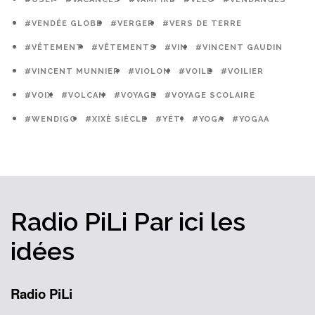
#VENDÉE GLOBE
#VERGER
#VERS DE TERRE
#VÊTEMENT
#VÊTEMENTS
#VIN
#VINCENT GAUDIN
#VINCENT MUNNIER
#VIOLON
#VOILE
#VOILIER
#VOIX
#VOLCAN
#VOYAGE
#VOYAGE SCOLAIRE
#WENDIGO
#XIXÈ SIÈCLE
#YÉTI
#YOGA
#YOGAA
Radio PiLi
Par ici
les
idées
Radio PiLi