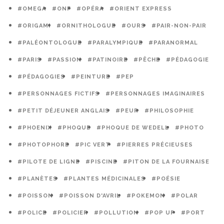
#OMEGA
#ONF
#OPÉRA
#ORIENT EXPRESS
#ORIGAMI
#ORNITHOLOGUE
#OURS
#PAIR-NON-PAIR
#PALÉONTOLOGUE
#PARALYMPIQUE
#PARANORMAL
#PARIS
#PASSION
#PATINOIRE
#PÊCHE
#PÉDAGOGIE
#PÉDAGOGIES
#PEINTURE
#PEP
#PERSONNAGES FICTIFS
#PERSONNAGES IMAGINAIRES
#PETIT DÉJEUNER ANGLAIS
#PEUR
#PHILOSOPHIE
#PHOENIX
#PHOQUE
#PHOQUE DE WEDELL
#PHOTO
#PHOTOPHORE
#PIC VERT
#PIERRES PRÉCIEUSES
#PILOTE DE LIGNE
#PISCINE
#PITON DE LA FOURNAISE
#PLANÈTES
#PLANTES MÉDICINALES
#POÉSIE
#POISSON
#POISSON D'AVRIL
#POKEMON
#POLAR
#POLICE
#POLICIER
#POLLUTION
#POP UP
#PORT