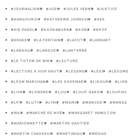
#JOURNALISME
#JUDO
#JULES VERNE
#JUSTICE
#KANGOUROU
#KATHERINE JOHNSON
#KÉA
#KID PADDLE
#KOOKABURRA
#KORA
#KPOP
#KRAKEN
#LA FONTAINE
#LAÏCITÉ
#LANDART
#LANGAGE
#LANGUES
#LANTERNE
#LE TOTEM DE MIKA
#LECTURE
#LECTURE À VOIX HAUTE
#LÉGENDE
#LEGO
#LÉGUME
#LÉON MARCHAND
#LES KOKEMARS
#LIGOURE
#LION
#LIVRE
#LONDRES
#LOUP
#LOUP GAROU
#LOUPIAC
#LPO
#LUTIN
#LYNX
#MAIRIE
#MANCHOT
#MANGA
#MAO
#MARCHÉ DE NOËL
#MARGARET HAMILTON
#MARIONNETTES
#MARTHE GAUTIER
#MARTIN CHASSEUR
#MARTINIQUE
#MÉDIAS