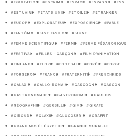
#EQUITATION
#ESCRIME
#ESPACE
#ESPAGNE
#ESS
#ESTUAIRE
#ETATS UNIS
#ETOILES
#ETRANGER
#EUROPE
#EXPLORATEUR
#EXPOSCIENCE
#FABLE
#FANTÔME
#FAST FASHION
#FAUNE
#FEMME SCIENTIFIQUE
#FERME
#FERME PÉDAGOGIQUE
#FESTIVAL
#FILLES - GARÇONS
#FILM D'ANIMATION
#FINLANDE
#FLORE
#FOOTBALL
#FORÊT
#FORGE
#FORGERON
#FRANCE
#FRATERNITÉ
#FRENCHKIDS
#GALAXIE
#GALLO-ROMAIN
#GASCOGNE
#GASCON
#GASTRONOMADES
#GASTRONOMIE
#GAULOIS
#GÉOGRAPHIE
#GERBILLE
#GIMS
#GIRAFE
#GIRONDE
#GLAXIE
#GLUCOSERIE
#GRAFFITI
#GRAND MUSÉE ÉGYPTIEN
#GRANDE MURAILLE