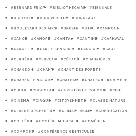
#BERNARD FRIOT
#BIBLIOTHÉCAIRE
#BIENNALE
#BIG FOOT
#BIODIVERSITÉ
#BORDEAUX
#BOULEVARD DES AIRS
#BRÉSIL
#BTP
#CAMROUN
#CANOË
#CANOPÉ
#CANTAL
#CANTINE
#CARNAVAL
#CAROTTE
#CARTE SENSIBLE
#CASSIOT
#CAUE
#CERBÈRE
#CERVEAU
#CÉTACÉ
#CHABRIÈRES
#CHANSON
#CHANT
#CHANT DES FORÊTS
#CHARENTE NATURE
#CHÂTEAU
#CHÂTEUA
#CHIMÈRE
#CHINE
#CHOCOLAT
#CHRISTOPHE COLOMB
#CIDE
#CINÉMA
#CIRQUE
#CITOYENNETÉ
#CLASSE NATURE
#CLASSE ORCHESTRE
#CLIMAT
#CME
#COÉDUCATION
#COLLÈGE
#COMÉDIE MUSICALE
#COMÉDIEN
#COMPOST
#CONFÉRENCE GESTICULÉE