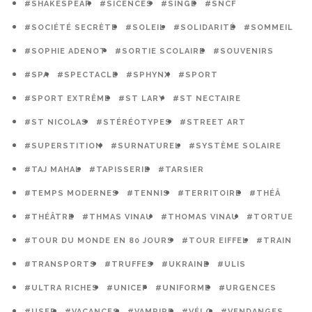
#SHAKESPEAR
#SICENCES
#SINGE
#SNCF
#SOCIÉTÉ SECRÈTE
#SOLEIL
#SOLIDARITÉ
#SOMMEIL
#SOPHIE ADENOT
#SORTIE SCOLAIRE
#SOUVENIRS
#SPA
#SPECTACLE
#SPHYNX
#SPORT
#SPORT EXTRÊME
#ST LARY
#ST NECTAIRE
#ST NICOLAS
#STÉRÉOTYPES
#STREET ART
#SUPERSTITION
#SURNATUREL
#SYSTÈME SOLAIRE
#TAJ MAHAL
#TAPISSERIE
#TARSIER
#TEMPS MODERNES
#TENNIS
#TERRITOIRE
#THÉÂ
#THÉÂTRE
#THMAS VINAU
#THOMAS VINAU
#TORTUE
#TOUR DU MONDE EN 80 JOURS
#TOUR EIFFEL
#TRAIN
#TRANSPORTS
#TRUFFES
#UKRAINE
#ULIS
#ULTRA RICHES
#UNICEF
#UNIFORME
#URGENCES
#USEP
#VACANCES
#VAMPIRE
#VÉLO
#VENDANGES