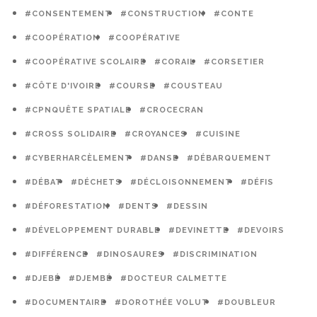
#CONSENTEMENT
#CONSTRUCTION
#CONTE
#COOPÉRATION
#COOPÉRATIVE
#COOPÉRATIVE SCOLAIRE
#CORAIL
#CORSETIER
#CÔTE D'IVOIRE
#COURSE
#COUSTEAU
#CPNQUÊTE SPATIALE
#CROCECRAN
#CROSS SOLIDAIRE
#CROYANCES
#CUISINE
#CYBERHARCÈLEMENT
#DANSE
#DÉBARQUEMENT
#DÉBAT
#DÉCHETS
#DÉCLOISONNEMENT
#DÉFIS
#DÉFORESTATION
#DENTS
#DESSIN
#DÉVELOPPEMENT DURABLE
#DEVINETTE
#DEVOIRS
#DIFFÉRENCE
#DINOSAURES
#DISCRIMINATION
#DJEBÉ
#DJEMBÉ
#DOCTEUR CALMETTE
#DOCUMENTAIRE
#DOROTHÉE VOLUT
#DOUBLEUR