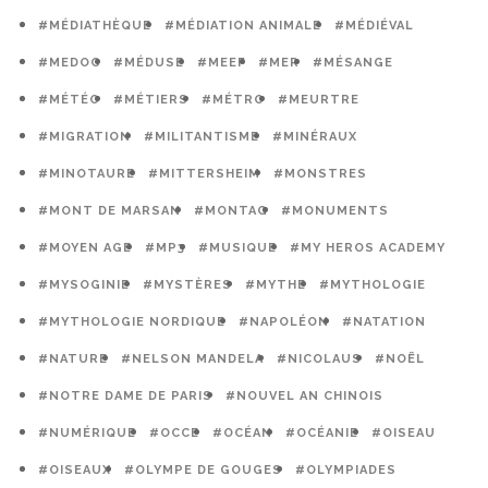
#MÉDIATHÈQUE
#MÉDIATION ANIMALE
#MÉDIÉVAL
#MEDOC
#MÉDUSE
#MEEF
#MER
#MÉSANGE
#MÉTÉO
#MÉTIERS
#MÉTRO
#MEURTRE
#MIGRATION
#MILITANTISME
#MINÉRAUX
#MINOTAURE
#MITTERSHEIM
#MONSTRES
#MONT DE MARSAN
#MONTAG
#MONUMENTS
#MOYEN AGE
#MP3
#MUSIQUE
#MY HEROS ACADEMY
#MYSOGINIE
#MYSTÈRES
#MYTHE
#MYTHOLOGIE
#MYTHOLOGIE NORDIQUE
#NAPOLÉON
#NATATION
#NATURE
#NELSON MANDELA
#NICOLAUS
#NOËL
#NOTRE DAME DE PARIS
#NOUVEL AN CHINOIS
#NUMÉRIQUE
#OCCE
#OCÉAN
#OCÉANIE
#OISEAU
#OISEAUX
#OLYMPE DE GOUGES
#OLYMPIADES