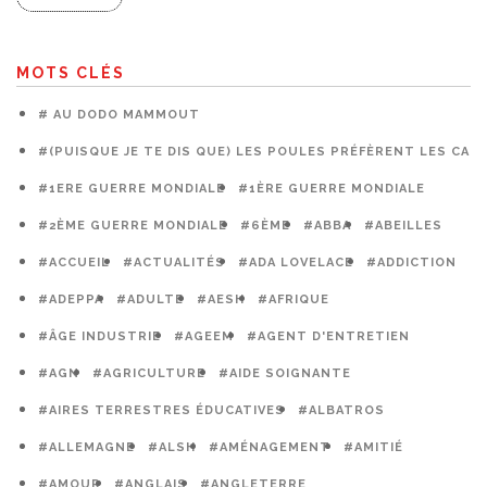
MOTS CLÉS
# AU DODO MAMMOUT
#(PUISQUE JE TE DIS QUE) LES POULES PRÉFÈRENT LES CAG
#1ERE GUERRE MONDIALE
#1ÈRE GUERRE MONDIALE
#2ÈME GUERRE MONDIALE
#6ÈME
#ABBA
#ABEILLES
#ACCUEIL
#ACTUALITÉS
#ADA LOVELACE
#ADDICTION
#ADEPPA
#ADULTE
#AESH
#AFRIQUE
#ÂGE INDUSTRIE
#AGEEM
#AGENT D'ENTRETIEN
#AGN
#AGRICULTURE
#AIDE SOIGNANTE
#AIRES TERRESTRES ÉDUCATIVES
#ALBATROS
#ALLEMAGNE
#ALSH
#AMÉNAGEMENT
#AMITIÉ
#AMOUR
#ANGLAIS
#ANGLETERRE