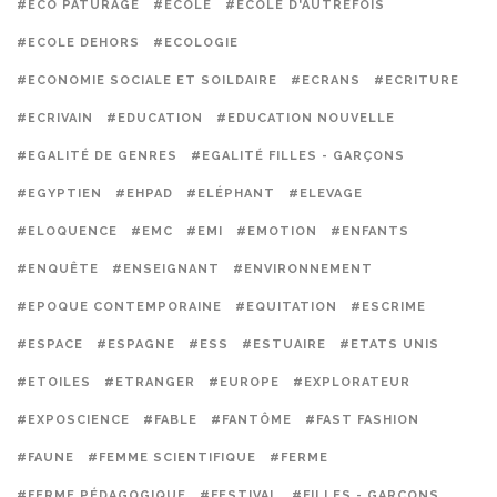
#ECO PATURAGE
#ECOLE
#ECOLE D'AUTREFOIS
#ECOLE DEHORS
#ECOLOGIE
#ECONOMIE SOCIALE ET SOILDAIRE
#ECRANS
#ECRITURE
#ECRIVAIN
#EDUCATION
#EDUCATION NOUVELLE
#EGALITÉ DE GENRES
#EGALITÉ FILLES - GARÇONS
#EGYPTIEN
#EHPAD
#ELÉPHANT
#ELEVAGE
#ELOQUENCE
#EMC
#EMI
#EMOTION
#ENFANTS
#ENQUÊTE
#ENSEIGNANT
#ENVIRONNEMENT
#EPOQUE CONTEMPORAINE
#EQUITATION
#ESCRIME
#ESPACE
#ESPAGNE
#ESS
#ESTUAIRE
#ETATS UNIS
#ETOILES
#ETRANGER
#EUROPE
#EXPLORATEUR
#EXPOSCIENCE
#FABLE
#FANTÔME
#FAST FASHION
#FAUNE
#FEMME SCIENTIFIQUE
#FERME
#FERME PÉDAGOGIQUE
#FESTIVAL
#FILLES - GARÇONS