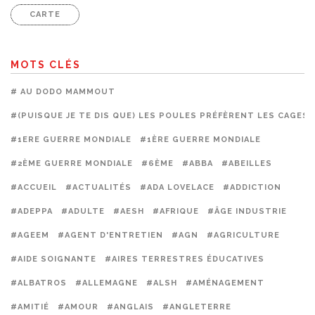
CARTE
MOTS CLÉS
# AU DODO MAMMOUT
#(PUISQUE JE TE DIS QUE) LES POULES PRÉFÈRENT LES CAGES
#1ERE GUERRE MONDIALE
#1ÈRE GUERRE MONDIALE
#2ÈME GUERRE MONDIALE
#6ÈME
#ABBA
#ABEILLES
#ACCUEIL
#ACTUALITÉS
#ADA LOVELACE
#ADDICTION
#ADEPPA
#ADULTE
#AESH
#AFRIQUE
#ÂGE INDUSTRIE
#AGEEM
#AGENT D'ENTRETIEN
#AGN
#AGRICULTURE
#AIDE SOIGNANTE
#AIRES TERRESTRES ÉDUCATIVES
#ALBATROS
#ALLEMAGNE
#ALSH
#AMÉNAGEMENT
#AMITIÉ
#AMOUR
#ANGLAIS
#ANGLETERRE