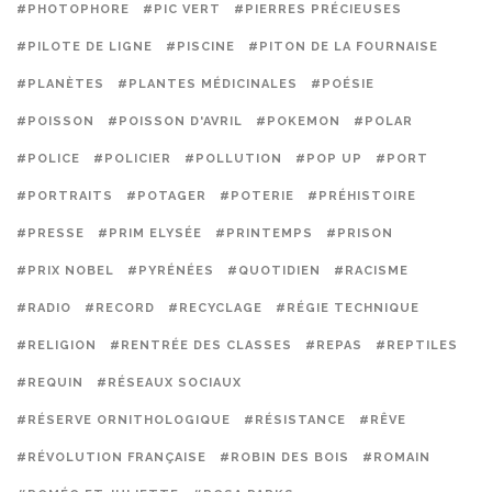
#PHOTOPHORE
#PIC VERT
#PIERRES PRÉCIEUSES
#PILOTE DE LIGNE
#PISCINE
#PITON DE LA FOURNAISE
#PLANÈTES
#PLANTES MÉDICINALES
#POÉSIE
#POISSON
#POISSON D'AVRIL
#POKEMON
#POLAR
#POLICE
#POLICIER
#POLLUTION
#POP UP
#PORT
#PORTRAITS
#POTAGER
#POTERIE
#PRÉHISTOIRE
#PRESSE
#PRIM ELYSÉE
#PRINTEMPS
#PRISON
#PRIX NOBEL
#PYRÉNÉES
#QUOTIDIEN
#RACISME
#RADIO
#RECORD
#RECYCLAGE
#RÉGIE TECHNIQUE
#RELIGION
#RENTRÉE DES CLASSES
#REPAS
#REPTILES
#REQUIN
#RÉSEAUX SOCIAUX
#RÉSERVE ORNITHOLOGIQUE
#RÉSISTANCE
#RÊVE
#RÉVOLUTION FRANÇAISE
#ROBIN DES BOIS
#ROMAIN