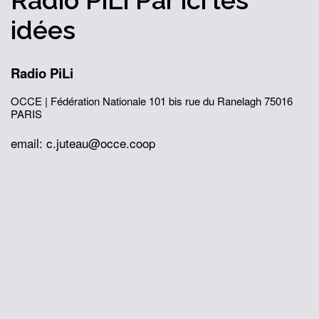
Radio PiLi
Par ici
les
idées
Radio PiLi
OCCE | Fédération Nationale
101 bis rue du Ranelagh
75016
PARIS
email: c.juteau@occe.coop