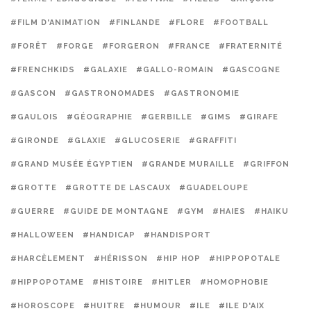
#FILM D'ANIMATION
#FINLANDE
#FLORE
#FOOTBALL
#FORÊT
#FORGE
#FORGERON
#FRANCE
#FRATERNITÉ
#FRENCHKIDS
#GALAXIE
#GALLO-ROMAIN
#GASCOGNE
#GASCON
#GASTRONOMADES
#GASTRONOMIE
#GAULOIS
#GÉOGRAPHIE
#GERBILLE
#GIMS
#GIRAFE
#GIRONDE
#GLAXIE
#GLUCOSERIE
#GRAFFITI
#GRAND MUSÉE ÉGYPTIEN
#GRANDE MURAILLE
#GRIFFON
#GROTTE
#GROTTE DE LASCAUX
#GUADELOUPE
#GUERRE
#GUIDE DE MONTAGNE
#GYM
#HAIES
#HAIKU
#HALLOWEEN
#HANDICAP
#HANDISPORT
#HARCÈLEMENT
#HÉRISSON
#HIP HOP
#HIPPOPOTALE
#HIPPOPOTAME
#HISTOIRE
#HITLER
#HOMOPHOBIE
#HOROSCOPE
#HUITRE
#HUMOUR
#ILE
#ILE D'AIX