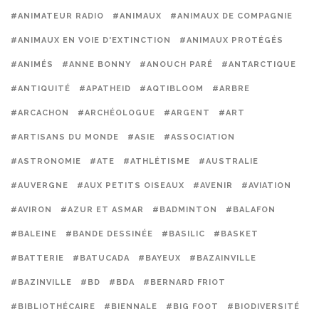
#ANIMATEUR RADIO
#ANIMAUX
#ANIMAUX DE COMPAGNIE
#ANIMAUX EN VOIE D'EXTINCTION
#ANIMAUX PROTÉGÉS
#ANIMÉS
#ANNE BONNY
#ANOUCH PARÉ
#ANTARCTIQUE
#ANTIQUITÉ
#APATHEID
#AQTIBLOOM
#ARBRE
#ARCACHON
#ARCHÉOLOGUE
#ARGENT
#ART
#ARTISANS DU MONDE
#ASIE
#ASSOCIATION
#ASTRONOMIE
#ATE
#ATHLÉTISME
#AUSTRALIE
#AUVERGNE
#AUX PETITS OISEAUX
#AVENIR
#AVIATION
#AVIRON
#AZUR ET ASMAR
#BADMINTON
#BALAFON
#BALEINE
#BANDE DESSINÉE
#BASILIC
#BASKET
#BATTERIE
#BATUCADA
#BAYEUX
#BAZAINVILLE
#BAZINVILLE
#BD
#BDA
#BERNARD FRIOT
#BIBLIOTHÉCAIRE
#BIENNALE
#BIG FOOT
#BIODIVERSITÉ