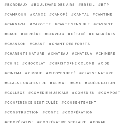
#BORDEAUX
#BOULEVARD DES AIRS
#BRÉSIL
#BTP
#CAMROUN
#CANOË
#CANOPÉ
#CANTAL
#CANTINE
#CARNAVAL
#CAROTTE
#CARTE SENSIBLE
#CASSIOT
#CAUE
#CERBÈRE
#CERVEAU
#CÉTACÉ
#CHABRIÈRES
#CHANSON
#CHANT
#CHANT DES FORÊTS
#CHARENTE NATURE
#CHÂTEAU
#CHÂTEUA
#CHIMÈRE
#CHINE
#CHOCOLAT
#CHRISTOPHE COLOMB
#CIDE
#CINÉMA
#CIRQUE
#CITOYENNETÉ
#CLASSE NATURE
#CLASSE ORCHESTRE
#CLIMAT
#CME
#COÉDUCATION
#COLLÈGE
#COMÉDIE MUSICALE
#COMÉDIEN
#COMPOST
#CONFÉRENCE GESTICULÉE
#CONSENTEMENT
#CONSTRUCTION
#CONTE
#COOPÉRATION
#COOPÉRATIVE
#COOPÉRATIVE SCOLAIRE
#CORAIL