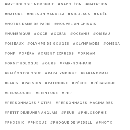
#MYTHOLOGIE NORDIQUE
#NAPOLÉON
#NATATION
#NATURE
#NELSON MANDELA
#NICOLAUS
#NOËL
#NOTRE DAME DE PARIS
#NOUVEL AN CHINOIS
#NUMÉRIQUE
#OCCE
#OCÉAN
#OCÉANIE
#OISEAU
#OISEAUX
#OLYMPE DE GOUGES
#OLYMPIADES
#OMEGA
#ONF
#OPÉRA
#ORIENT EXPRESS
#ORIGAMI
#ORNITHOLOGUE
#OURS
#PAIR-NON-PAIR
#PALÉONTOLOGUE
#PARALYMPIQUE
#PARANORMAL
#PARIS
#PASSION
#PATINOIRE
#PÊCHE
#PÉDAGOGIE
#PÉDAGOGIES
#PEINTURE
#PEP
#PERSONNAGES FICTIFS
#PERSONNAGES IMAGINAIRES
#PETIT DÉJEUNER ANGLAIS
#PEUR
#PHILOSOPHIE
#PHOENIX
#PHOQUE
#PHOQUE DE WEDELL
#PHOTO