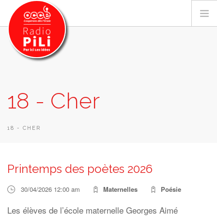
PRÉSENTATION
18 - Cher
GRILLE DES PROGRAMMES
EMISSIONS / PODCASTS
SUR LE TERRITOIRE
18 - CHER
RESSOURCES
LES ACTU.
Printemps des poètes 2026
RECHERCHER
30/04/2026 12:00 am
Maternelles
Poésie
CONTACT
Les élèves de l’école maternelle Georges Aimé