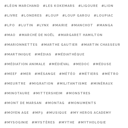
#LÉON MARCHAND
#LES KOKEMARS
#LIGOURE
#LION
#LIVRE
#LONDRES
#LOUP
#LOUP GAROU
#LOUPIAC
#LPO
#LUTIN
#LYNX
#MAIRIE
#MANCHOT
#MANGA
#MAO
#MARCHÉ DE NOËL
#MARGARET HAMILTON
#MARIONNETTES
#MARTHE GAUTIER
#MARTIN CHASSEUR
#MARTINIQUE
#MÉDIAS
#MÉDIATHÈQUE
#MÉDIATION ANIMALE
#MÉDIÉVAL
#MEDOC
#MÉDUSE
#MEEF
#MER
#MÉSANGE
#MÉTÉO
#MÉTIERS
#MÉTRO
#MEURTRE
#MIGRATION
#MILITANTISME
#MINÉRAUX
#MINOTAURE
#MITTERSHEIM
#MONSTRES
#MONT DE MARSAN
#MONTAG
#MONUMENTS
#MOYEN AGE
#MP3
#MUSIQUE
#MY HEROS ACADEMY
#MYSOGINIE
#MYSTÈRES
#MYTHE
#MYTHOLOGIE