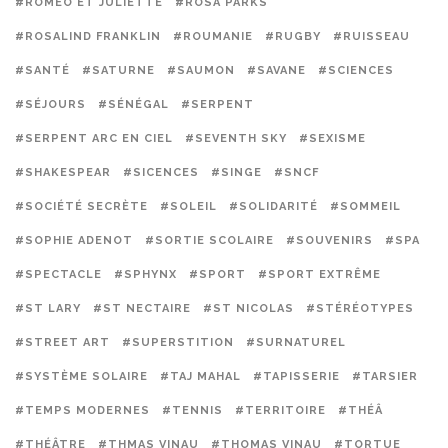
#ROMÉO ET JULIETTE
#ROSA PARKS
#ROSALIND FRANKLIN
#ROUMANIE
#RUGBY
#RUISSEAU
#SANTÉ
#SATURNE
#SAUMON
#SAVANE
#SCIENCES
#SÉJOURS
#SÉNÉGAL
#SERPENT
#SERPENT ARC EN CIEL
#SEVENTH SKY
#SEXISME
#SHAKESPEAR
#SICENCES
#SINGE
#SNCF
#SOCIÉTÉ SECRÈTE
#SOLEIL
#SOLIDARITÉ
#SOMMEIL
#SOPHIE ADENOT
#SORTIE SCOLAIRE
#SOUVENIRS
#SPA
#SPECTACLE
#SPHYNX
#SPORT
#SPORT EXTRÊME
#ST LARY
#ST NECTAIRE
#ST NICOLAS
#STÉRÉOTYPES
#STREET ART
#SUPERSTITION
#SURNATUREL
#SYSTÈME SOLAIRE
#TAJ MAHAL
#TAPISSERIE
#TARSIER
#TEMPS MODERNES
#TENNIS
#TERRITOIRE
#THÉÂ
#THÉÂTRE
#THMAS VINAU
#THOMAS VINAU
#TORTUE