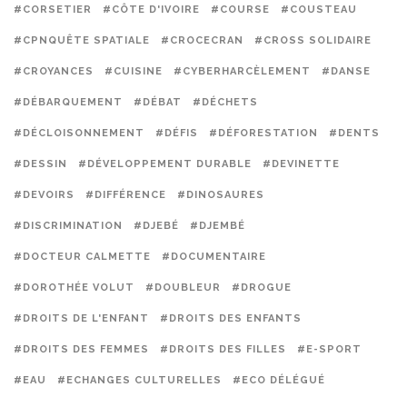
#CORSETIER
#CÔTE D'IVOIRE
#COURSE
#COUSTEAU
#CPNQUÊTE SPATIALE
#CROCECRAN
#CROSS SOLIDAIRE
#CROYANCES
#CUISINE
#CYBERHARCÈLEMENT
#DANSE
#DÉBARQUEMENT
#DÉBAT
#DÉCHETS
#DÉCLOISONNEMENT
#DÉFIS
#DÉFORESTATION
#DENTS
#DESSIN
#DÉVELOPPEMENT DURABLE
#DEVINETTE
#DEVOIRS
#DIFFÉRENCE
#DINOSAURES
#DISCRIMINATION
#DJEBÉ
#DJEMBÉ
#DOCTEUR CALMETTE
#DOCUMENTAIRE
#DOROTHÉE VOLUT
#DOUBLEUR
#DROGUE
#DROITS DE L'ENFANT
#DROITS DES ENFANTS
#DROITS DES FEMMES
#DROITS DES FILLES
#E-SPORT
#EAU
#ECHANGES CULTURELLES
#ECO DÉLÉGUÉ