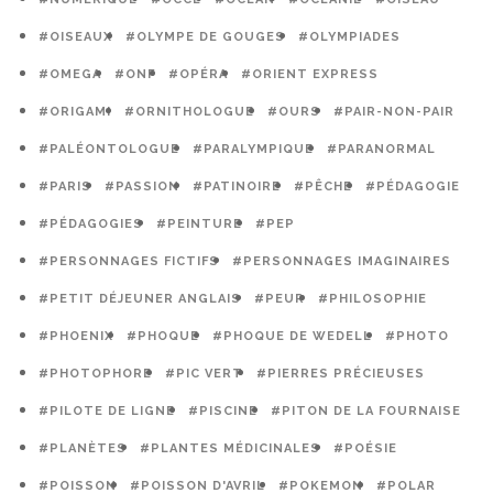
#OISEAUX
#OLYMPE DE GOUGES
#OLYMPIADES
#OMEGA
#ONF
#OPÉRA
#ORIENT EXPRESS
#ORIGAMI
#ORNITHOLOGUE
#OURS
#PAIR-NON-PAIR
#PALÉONTOLOGUE
#PARALYMPIQUE
#PARANORMAL
#PARIS
#PASSION
#PATINOIRE
#PÊCHE
#PÉDAGOGIE
#PÉDAGOGIES
#PEINTURE
#PEP
#PERSONNAGES FICTIFS
#PERSONNAGES IMAGINAIRES
#PETIT DÉJEUNER ANGLAIS
#PEUR
#PHILOSOPHIE
#PHOENIX
#PHOQUE
#PHOQUE DE WEDELL
#PHOTO
#PHOTOPHORE
#PIC VERT
#PIERRES PRÉCIEUSES
#PILOTE DE LIGNE
#PISCINE
#PITON DE LA FOURNAISE
#PLANÈTES
#PLANTES MÉDICINALES
#POÉSIE
#POISSON
#POISSON D'AVRIL
#POKEMON
#POLAR