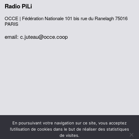
Radio PiLi
OCCE | Fédération Nationale
101 bis rue du Ranelagh
75016
PARIS
email: c.juteau@occe.coop
© 2026 Office Central de la Coopération à l'École
En poursuivant votre navigation sur ce site, vous acceptez
Mentions légales
Politique de confidentialité
l’utilisation de cookies dans le but de réaliser des statistiques
L’histoire de I’OCCE
de visites.