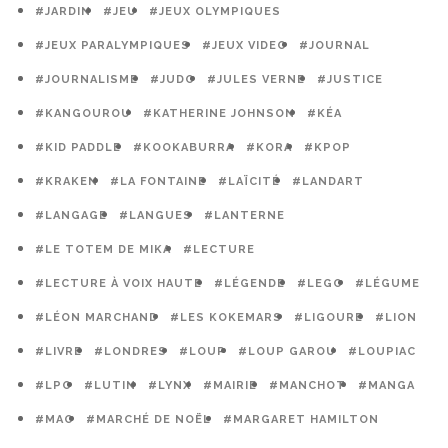
#JARDIN
#JEU
#JEUX OLYMPIQUES
#JEUX PARALYMPIQUES
#JEUX VIDEO
#JOURNAL
#JOURNALISME
#JUDO
#JULES VERNE
#JUSTICE
#KANGOUROU
#KATHERINE JOHNSON
#KÉA
#KID PADDLE
#KOOKABURRA
#KORA
#KPOP
#KRAKEN
#LA FONTAINE
#LAÏCITÉ
#LANDART
#LANGAGE
#LANGUES
#LANTERNE
#LE TOTEM DE MIKA
#LECTURE
#LECTURE À VOIX HAUTE
#LÉGENDE
#LEGO
#LÉGUME
#LÉON MARCHAND
#LES KOKEMARS
#LIGOURE
#LION
#LIVRE
#LONDRES
#LOUP
#LOUP GAROU
#LOUPIAC
#LPO
#LUTIN
#LYNX
#MAIRIE
#MANCHOT
#MANGA
#MAO
#MARCHÉ DE NOËL
#MARGARET HAMILTON