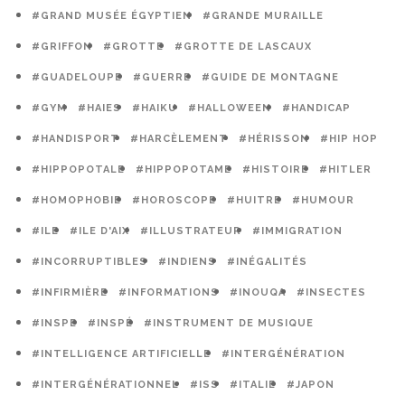
#GRAND MUSÉE ÉGYPTIEN
#GRANDE MURAILLE
#GRIFFON
#GROTTE
#GROTTE DE LASCAUX
#GUADELOUPE
#GUERRE
#GUIDE DE MONTAGNE
#GYM
#HAIES
#HAIKU
#HALLOWEEN
#HANDICAP
#HANDISPORT
#HARCÈLEMENT
#HÉRISSON
#HIP HOP
#HIPPOPOTALE
#HIPPOPOTAME
#HISTOIRE
#HITLER
#HOMOPHOBIE
#HOROSCOPE
#HUITRE
#HUMOUR
#ILE
#ILE D'AIX
#ILLUSTRATEUR
#IMMIGRATION
#INCORRUPTIBLES
#INDIENS
#INÉGALITÉS
#INFIRMIÈRE
#INFORMATIONS
#INOUQA
#INSECTES
#INSPE
#INSPÉ
#INSTRUMENT DE MUSIQUE
#INTELLIGENCE ARTIFICIELLE
#INTERGÉNÉRATION
#INTERGÉNÉRATIONNEL
#ISS
#ITALIE
#JAPON