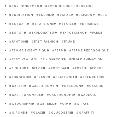
#ENVIRONNEMENT
#EPOQUE CONTEMPORAINE
#EQUITATION
#ESCRIME
#ESPACE
#ESPAGNE
#ESS
#ESTUAIRE
#ETATS UNIS
#ETOILES
#ETRANGER
#EUROPE
#EXPLORATEUR
#EXPOSCIENCE
#FABLE
#FANTÔME
#FAST FASHION
#FAUNE
#FEMME SCIENTIFIQUE
#FERME
#FERME PÉDAGOGIQUE
#FESTIVAL
#FILLES - GARÇONS
#FILM D'ANIMATION
#FINLANDE
#FLORE
#FOOTBALL
#FORÊT
#FORGE
#FORGERON
#FRANCE
#FRATERNITÉ
#FRENCHKIDS
#GALAXIE
#GALLO-ROMAIN
#GASCOGNE
#GASCON
#GASTRONOMADES
#GASTRONOMIE
#GAULOIS
#GÉOGRAPHIE
#GERBILLE
#GIMS
#GIRAFE
#GIRONDE
#GLAXIE
#GLUCOSERIE
#GRAFFITI