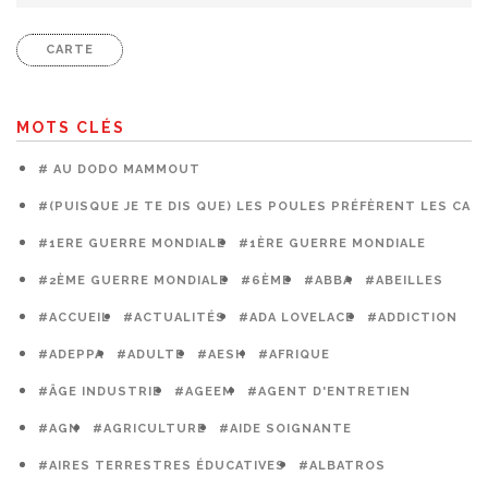
CARTE
MOTS CLÉS
# AU DODO MAMMOUT
#(PUISQUE JE TE DIS QUE) LES POULES PRÉFÈRENT LES CAG
#1ERE GUERRE MONDIALE
#1ÈRE GUERRE MONDIALE
#2ÈME GUERRE MONDIALE
#6ÈME
#ABBA
#ABEILLES
#ACCUEIL
#ACTUALITÉS
#ADA LOVELACE
#ADDICTION
#ADEPPA
#ADULTE
#AESH
#AFRIQUE
#ÂGE INDUSTRIE
#AGEEM
#AGENT D'ENTRETIEN
#AGN
#AGRICULTURE
#AIDE SOIGNANTE
#AIRES TERRESTRES ÉDUCATIVES
#ALBATROS