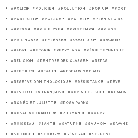
#POLICE
#POLICIER
#POLLUTION
#POP UP
#PORT
#PORTRAITS
#POTAGER
#POTERIE
#PRÉHISTOIRE
#PRESSE
#PRIM ELYSÉE
#PRINTEMPS
#PRISON
#PRIX NOBEL
#PYRÉNÉES
#QUOTIDIEN
#RACISME
#RADIO
#RECORD
#RECYCLAGE
#RÉGIE TECHNIQUE
#RELIGION
#RENTRÉE DES CLASSES
#REPAS
#REPTILES
#REQUIN
#RÉSEAUX SOCIAUX
#RÉSERVE ORNITHOLOGIQUE
#RÉSISTANCE
#RÊVE
#RÉVOLUTION FRANÇAISE
#ROBIN DES BOIS
#ROMAIN
#ROMÉO ET JULIETTE
#ROSA PARKS
#ROSALIND FRANKLIN
#ROUMANIE
#RUGBY
#RUISSEAU
#SANTÉ
#SATURNE
#SAUMON
#SAVANE
#SCIENCES
#SÉJOURS
#SÉNÉGAL
#SERPENT