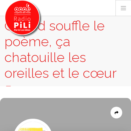
Quand souffle le
poème, ça
PRÉSENTATION
chatouille les
GRILLE DES PROGRAMMES
EMISSIONS / PODCASTS
oreilles et le cœur
SUR LE TERRITOIRE
5
RESSOURCES
LES ACTU.
RECHERCHER
EMISSIONS
QUAND SOUFFLE LE POÈME, ÇA CHATOUILLE
LES OREILLES ET LE CŒUR 5
CONTACT