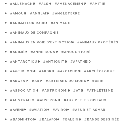
#ALLEMAGNE
#ALSH
#AMÉNAGEMENT
#AMITIÉ
#AMOUR
#ANGLAIS
#ANGLETERRE
#ANIMATEUR RADIO
#ANIMAUX
#ANIMAUX DE COMPAGNIE
#ANIMAUX EN VOIE D'EXTINCTION
#ANIMAUX PROTÉGÉS
#ANIMÉS
#ANNE BONNY
#ANOUCH PARÉ
#ANTARCTIQUE
#ANTIQUITÉ
#APATHEID
#AQTIBLOOM
#ARBRE
#ARCACHON
#ARCHÉOLOGUE
#ARGENT
#ART
#ARTISANS DU MONDE
#ASIE
#ASSOCIATION
#ASTRONOMIE
#ATE
#ATHLÉTISME
#AUSTRALIE
#AUVERGNE
#AUX PETITS OISEAUX
#AVENIR
#AVIATION
#AVIRON
#AZUR ET ASMAR
#BADMINTON
#BALAFON
#BALEINE
#BANDE DESSINÉE