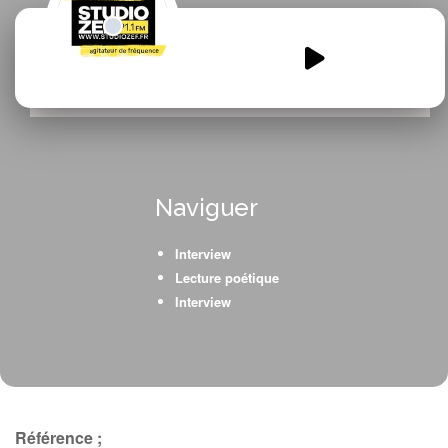
Quand-souffle-le-poeme-ca-
chatouille-les-oreilles-et-le-coeur-
5-2.mp3
00:00
00:00
Naviguer
Interview
Lecture poétique
Interview
Référence ;