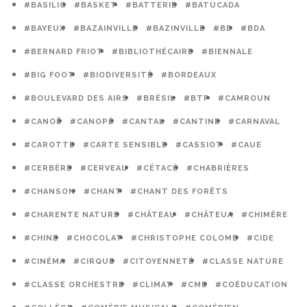
#BASILIC
#BASKET
#BATTERIE
#BATUCADA
#BAYEUX
#BAZAINVILLE
#BAZINVILLE
#BD
#BDA
#BERNARD FRIOT
#BIBLIOTHÉCAIRE
#BIENNALE
#BIG FOOT
#BIODIVERSITÉ
#BORDEAUX
#BOULEVARD DES AIRS
#BRÉSIL
#BTP
#CAMROUN
#CANOË
#CANOPÉ
#CANTAL
#CANTINE
#CARNAVAL
#CAROTTE
#CARTE SENSIBLE
#CASSIOT
#CAUE
#CERBÈRE
#CERVEAU
#CÉTACÉ
#CHABRIÈRES
#CHANSON
#CHANT
#CHANT DES FORÊTS
#CHARENTE NATURE
#CHÂTEAU
#CHÂTEUA
#CHIMÈRE
#CHINE
#CHOCOLAT
#CHRISTOPHE COLOMB
#CIDE
#CINÉMA
#CIRQUE
#CITOYENNETÉ
#CLASSE NATURE
#CLASSE ORCHESTRE
#CLIMAT
#CME
#COÉDUCATION