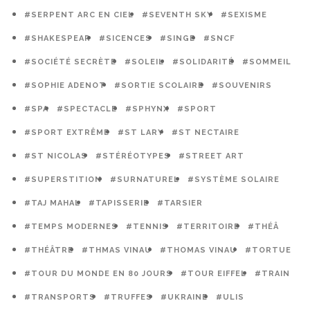
#SERPENT ARC EN CIEL
#SEVENTH SKY
#SEXISME
#SHAKESPEAR
#SICENCES
#SINGE
#SNCF
#SOCIÉTÉ SECRÈTE
#SOLEIL
#SOLIDARITÉ
#SOMMEIL
#SOPHIE ADENOT
#SORTIE SCOLAIRE
#SOUVENIRS
#SPA
#SPECTACLE
#SPHYNX
#SPORT
#SPORT EXTRÊME
#ST LARY
#ST NECTAIRE
#ST NICOLAS
#STÉRÉOTYPES
#STREET ART
#SUPERSTITION
#SURNATUREL
#SYSTÈME SOLAIRE
#TAJ MAHAL
#TAPISSERIE
#TARSIER
#TEMPS MODERNES
#TENNIS
#TERRITOIRE
#THÉÂ
#THÉÂTRE
#THMAS VINAU
#THOMAS VINAU
#TORTUE
#TOUR DU MONDE EN 80 JOURS
#TOUR EIFFEL
#TRAIN
#TRANSPORTS
#TRUFFES
#UKRAINE
#ULIS