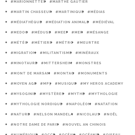
#MARIONNETTES
#MARTHE GAUTIER
#MARTIN CHASSEUR
#MARTINIQUE
#MÉDIAS
#MÉDIATHÈQUE
#MÉDIATION ANIMALE
#MÉDIÉVAL
#MEDOC
#MÉDUSE
#MEEF
#MER
#MÉSANGE
#MÉTÉO
#MÉTIERS
#MÉTRO
#MEURTRE
#MIGRATION
#MILITANTISME
#MINÉRAUX
#MINOTAURE
#MITTERSHEIM
#MONSTRES
#MONT DE MARSAN
#MONTAG
#MONUMENTS
#MOYEN AGE
#MP3
#MUSIQUE
#MY HEROS ACADEMY
#MYSOGINIE
#MYSTÈRES
#MYTHE
#MYTHOLOGIE
#MYTHOLOGIE NORDIQUE
#NAPOLÉON
#NATATION
#NATURE
#NELSON MANDELA
#NICOLAUS
#NOËL
#NOTRE DAME DE PARIS
#NOUVEL AN CHINOIS
#NUMÉRIQUE
#OCCE
#OCÉAN
#OCÉANIE
#OISEAU