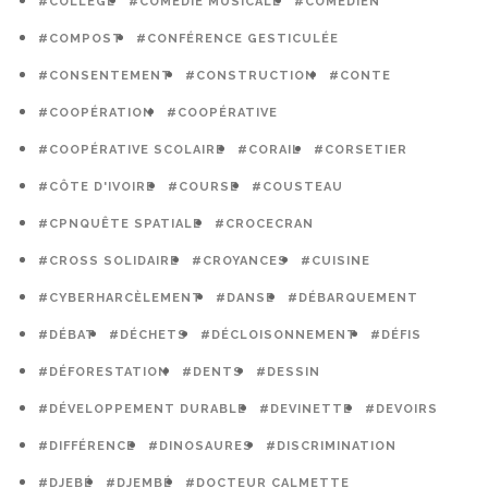
#COLLÈGE
#COMÉDIE MUSICALE
#COMÉDIEN
#COMPOST
#CONFÉRENCE GESTICULÉE
#CONSENTEMENT
#CONSTRUCTION
#CONTE
#COOPÉRATION
#COOPÉRATIVE
#COOPÉRATIVE SCOLAIRE
#CORAIL
#CORSETIER
#CÔTE D'IVOIRE
#COURSE
#COUSTEAU
#CPNQUÊTE SPATIALE
#CROCECRAN
#CROSS SOLIDAIRE
#CROYANCES
#CUISINE
#CYBERHARCÈLEMENT
#DANSE
#DÉBARQUEMENT
#DÉBAT
#DÉCHETS
#DÉCLOISONNEMENT
#DÉFIS
#DÉFORESTATION
#DENTS
#DESSIN
#DÉVELOPPEMENT DURABLE
#DEVINETTE
#DEVOIRS
#DIFFÉRENCE
#DINOSAURES
#DISCRIMINATION
#DJEBÉ
#DJEMBÉ
#DOCTEUR CALMETTE