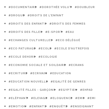
#DOCUMENTAIRE
#DOROTHÉE VOLUT
#DOUBLEUR
#DROGUE
#DROITS DE L'ENFANT
#DROITS DES ENFANTS
#DROITS DES FEMMES
#DROITS DES FILLES
#E-SPORT
#EAU
#ECHANGES CULTURELLES
#ECO DÉLÉGUÉ
#ECO PATURAGE
#ECOLE
#ECOLE D'AUTREFOIS
#ECOLE DEHORS
#ECOLOGIE
#ECONOMIE SOCIALE ET SOILDAIRE
#ECRANS
#ECRITURE
#ECRIVAIN
#EDUCATION
#EDUCATION NOUVELLE
#EGALITÉ DE GENRES
#EGALITÉ FILLES - GARÇONS
#EGYPTIEN
#EHPAD
#ELÉPHANT
#ELEVAGE
#ELOQUENCE
#EMC
#EMI
#EMOTION
#ENFANTS
#ENQUÊTE
#ENSEIGNANT