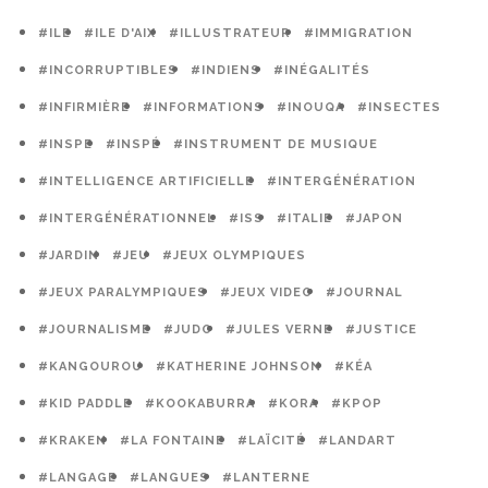
#ILE
#ILE D'AIX
#ILLUSTRATEUR
#IMMIGRATION
#INCORRUPTIBLES
#INDIENS
#INÉGALITÉS
#INFIRMIÈRE
#INFORMATIONS
#INOUQA
#INSECTES
#INSPE
#INSPÉ
#INSTRUMENT DE MUSIQUE
#INTELLIGENCE ARTIFICIELLE
#INTERGÉNÉRATION
#INTERGÉNÉRATIONNEL
#ISS
#ITALIE
#JAPON
#JARDIN
#JEU
#JEUX OLYMPIQUES
#JEUX PARALYMPIQUES
#JEUX VIDEO
#JOURNAL
#JOURNALISME
#JUDO
#JULES VERNE
#JUSTICE
#KANGOUROU
#KATHERINE JOHNSON
#KÉA
#KID PADDLE
#KOOKABURRA
#KORA
#KPOP
#KRAKEN
#LA FONTAINE
#LAÏCITÉ
#LANDART
#LANGAGE
#LANGUES
#LANTERNE