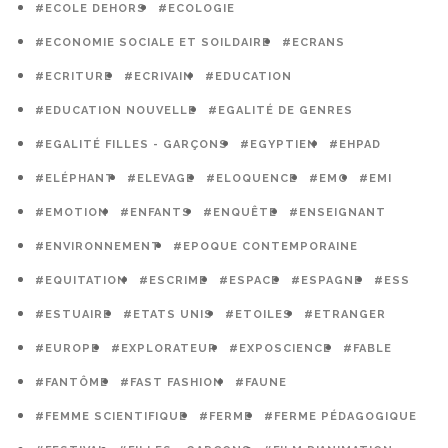
#ECOLE DEHORS
#ECOLOGIE
#ECONOMIE SOCIALE ET SOILDAIRE
#ECRANS
#ECRITURE
#ECRIVAIN
#EDUCATION
#EDUCATION NOUVELLE
#EGALITÉ DE GENRES
#EGALITÉ FILLES - GARÇONS
#EGYPTIEN
#EHPAD
#ELÉPHANT
#ELEVAGE
#ELOQUENCE
#EMC
#EMI
#EMOTION
#ENFANTS
#ENQUÊTE
#ENSEIGNANT
#ENVIRONNEMENT
#EPOQUE CONTEMPORAINE
#EQUITATION
#ESCRIME
#ESPACE
#ESPAGNE
#ESS
#ESTUAIRE
#ETATS UNIS
#ETOILES
#ETRANGER
#EUROPE
#EXPLORATEUR
#EXPOSCIENCE
#FABLE
#FANTÔME
#FAST FASHION
#FAUNE
#FEMME SCIENTIFIQUE
#FERME
#FERME PÉDAGOGIQUE