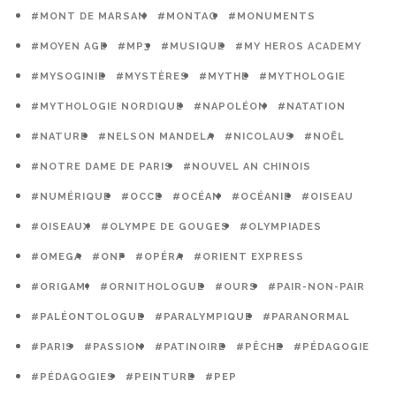
#MONT DE MARSAN
#MONTAG
#MONUMENTS
#MOYEN AGE
#MP3
#MUSIQUE
#MY HEROS ACADEMY
#MYSOGINIE
#MYSTÈRES
#MYTHE
#MYTHOLOGIE
#MYTHOLOGIE NORDIQUE
#NAPOLÉON
#NATATION
#NATURE
#NELSON MANDELA
#NICOLAUS
#NOËL
#NOTRE DAME DE PARIS
#NOUVEL AN CHINOIS
#NUMÉRIQUE
#OCCE
#OCÉAN
#OCÉANIE
#OISEAU
#OISEAUX
#OLYMPE DE GOUGES
#OLYMPIADES
#OMEGA
#ONF
#OPÉRA
#ORIENT EXPRESS
#ORIGAMI
#ORNITHOLOGUE
#OURS
#PAIR-NON-PAIR
#PALÉONTOLOGUE
#PARALYMPIQUE
#PARANORMAL
#PARIS
#PASSION
#PATINOIRE
#PÊCHE
#PÉDAGOGIE
#PÉDAGOGIES
#PEINTURE
#PEP