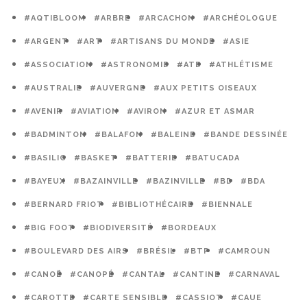
#AQTIBLOOM
#ARBRE
#ARCACHON
#ARCHÉOLOGUE
#ARGENT
#ART
#ARTISANS DU MONDE
#ASIE
#ASSOCIATION
#ASTRONOMIE
#ATE
#ATHLÉTISME
#AUSTRALIE
#AUVERGNE
#AUX PETITS OISEAUX
#AVENIR
#AVIATION
#AVIRON
#AZUR ET ASMAR
#BADMINTON
#BALAFON
#BALEINE
#BANDE DESSINÉE
#BASILIC
#BASKET
#BATTERIE
#BATUCADA
#BAYEUX
#BAZAINVILLE
#BAZINVILLE
#BD
#BDA
#BERNARD FRIOT
#BIBLIOTHÉCAIRE
#BIENNALE
#BIG FOOT
#BIODIVERSITÉ
#BORDEAUX
#BOULEVARD DES AIRS
#BRÉSIL
#BTP
#CAMROUN
#CANOË
#CANOPÉ
#CANTAL
#CANTINE
#CARNAVAL
#CAROTTE
#CARTE SENSIBLE
#CASSIOT
#CAUE