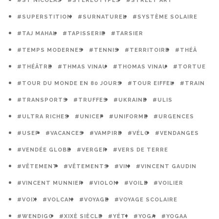
#ST NICOLAS
#STÉRÉOTYPES
#STREET ART
#SUPERSTITION
#SURNATUREL
#SYSTÈME SOLAIRE
#TAJ MAHAL
#TAPISSERIE
#TARSIER
#TEMPS MODERNES
#TENNIS
#TERRITOIRE
#THÉÂ
#THÉÂTRE
#THMAS VINAU
#THOMAS VINAU
#TORTUE
#TOUR DU MONDE EN 80 JOURS
#TOUR EIFFEL
#TRAIN
#TRANSPORTS
#TRUFFES
#UKRAINE
#ULIS
#ULTRA RICHES
#UNICEF
#UNIFORME
#URGENCES
#USEP
#VACANCES
#VAMPIRE
#VÉLO
#VENDANGES
#VENDÉE GLOBE
#VERGER
#VERS DE TERRE
#VÊTEMENT
#VÊTEMENTS
#VIN
#VINCENT GAUDIN
#VINCENT MUNNIER
#VIOLON
#VOILE
#VOILIER
#VOIX
#VOLCAN
#VOYAGE
#VOYAGE SCOLAIRE
#WENDIGO
#XIXÈ SIÈCLE
#YÉTI
#YOGA
#YOGAA