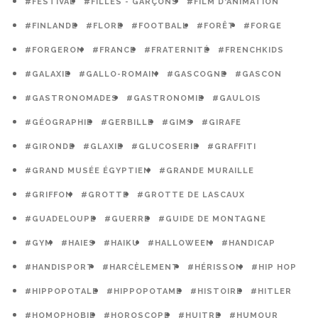
#FESTIVAL
#FILLES - GARÇONS
#FILM D'ANIMATION
#FINLANDE
#FLORE
#FOOTBALL
#FORÊT
#FORGE
#FORGERON
#FRANCE
#FRATERNITÉ
#FRENCHKIDS
#GALAXIE
#GALLO-ROMAIN
#GASCOGNE
#GASCON
#GASTRONOMADES
#GASTRONOMIE
#GAULOIS
#GÉOGRAPHIE
#GERBILLE
#GIMS
#GIRAFE
#GIRONDE
#GLAXIE
#GLUCOSERIE
#GRAFFITI
#GRAND MUSÉE ÉGYPTIEN
#GRANDE MURAILLE
#GRIFFON
#GROTTE
#GROTTE DE LASCAUX
#GUADELOUPE
#GUERRE
#GUIDE DE MONTAGNE
#GYM
#HAIES
#HAIKU
#HALLOWEEN
#HANDICAP
#HANDISPORT
#HARCÈLEMENT
#HÉRISSON
#HIP HOP
#HIPPOPOTALE
#HIPPOPOTAME
#HISTOIRE
#HITLER
#HOMOPHOBIE
#HOROSCOPE
#HUITRE
#HUMOUR