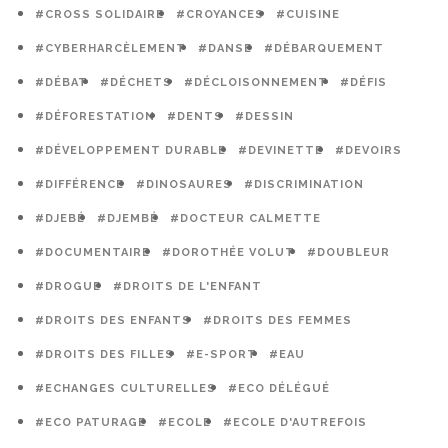
#CROSS SOLIDAIRE
#CROYANCES
#CUISINE
#CYBERHARCÈLEMENT
#DANSE
#DÉBARQUEMENT
#DÉBAT
#DÉCHETS
#DÉCLOISONNEMENT
#DÉFIS
#DÉFORESTATION
#DENTS
#DESSIN
#DÉVELOPPEMENT DURABLE
#DEVINETTE
#DEVOIRS
#DIFFÉRENCE
#DINOSAURES
#DISCRIMINATION
#DJEBÉ
#DJEMBÉ
#DOCTEUR CALMETTE
#DOCUMENTAIRE
#DOROTHÉE VOLUT
#DOUBLEUR
#DROGUE
#DROITS DE L'ENFANT
#DROITS DES ENFANTS
#DROITS DES FEMMES
#DROITS DES FILLES
#E-SPORT
#EAU
#ECHANGES CULTURELLES
#ECO DÉLÉGUÉ
#ECO PATURAGE
#ECOLE
#ECOLE D'AUTREFOIS