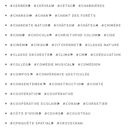
#CERBÈRE
#CERVEAU
#CÉTACÉ
#CHABRIÈRES
#CHANSON
#CHANT
#CHANT DES FORÊTS
#CHARENTE NATURE
#CHÂTEAU
#CHÂTEUA
#CHIMÈRE
#CHINE
#CHOCOLAT
#CHRISTOPHE COLOMB
#CIDE
#CINÉMA
#CIRQUE
#CITOYENNETÉ
#CLASSE NATURE
#CLASSE ORCHESTRE
#CLIMAT
#CME
#COÉDUCATION
#COLLÈGE
#COMÉDIE MUSICALE
#COMÉDIEN
#COMPOST
#CONFÉRENCE GESTICULÉE
#CONSENTEMENT
#CONSTRUCTION
#CONTE
#COOPÉRATION
#COOPÉRATIVE
#COOPÉRATIVE SCOLAIRE
#CORAIL
#CORSETIER
#CÔTE D'IVOIRE
#COURSE
#COUSTEAU
#CPNQUÊTE SPATIALE
#CROCECRAN