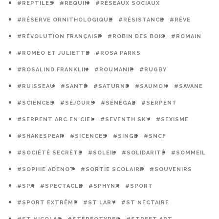
#REPTILES
#REQUIN
#RÉSEAUX SOCIAUX
#RÉSERVE ORNITHOLOGIQUE
#RÉSISTANCE
#RÊVE
#RÉVOLUTION FRANÇAISE
#ROBIN DES BOIS
#ROMAIN
#ROMÉO ET JULIETTE
#ROSA PARKS
#ROSALIND FRANKLIN
#ROUMANIE
#RUGBY
#RUISSEAU
#SANTÉ
#SATURNE
#SAUMON
#SAVANE
#SCIENCES
#SÉJOURS
#SÉNÉGAL
#SERPENT
#SERPENT ARC EN CIEL
#SEVENTH SKY
#SEXISME
#SHAKESPEAR
#SICENCES
#SINGE
#SNCF
#SOCIÉTÉ SECRÈTE
#SOLEIL
#SOLIDARITÉ
#SOMMEIL
#SOPHIE ADENOT
#SORTIE SCOLAIRE
#SOUVENIRS
#SPA
#SPECTACLE
#SPHYNX
#SPORT
#SPORT EXTRÊME
#ST LARY
#ST NECTAIRE