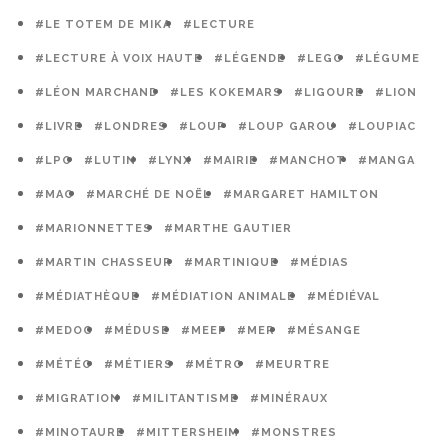
#LE TOTEM DE MIKA
#LECTURE
#LECTURE À VOIX HAUTE
#LÉGENDE
#LEGO
#LÉGUME
#LÉON MARCHAND
#LES KOKEMARS
#LIGOURE
#LION
#LIVRE
#LONDRES
#LOUP
#LOUP GAROU
#LOUPIAC
#LPO
#LUTIN
#LYNX
#MAIRIE
#MANCHOT
#MANGA
#MAO
#MARCHÉ DE NOËL
#MARGARET HAMILTON
#MARIONNETTES
#MARTHE GAUTIER
#MARTIN CHASSEUR
#MARTINIQUE
#MÉDIAS
#MÉDIATHÈQUE
#MÉDIATION ANIMALE
#MÉDIÉVAL
#MEDOC
#MÉDUSE
#MEEF
#MER
#MÉSANGE
#MÉTÉO
#MÉTIERS
#MÉTRO
#MEURTRE
#MIGRATION
#MILITANTISME
#MINÉRAUX
#MINOTAURE
#MITTERSHEIM
#MONSTRES