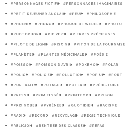
#PERSONNAGES FICTIFS
#PERSONNAGES IMAGINAIRES
#PETIT DÉJEUNER ANGLAIS
#PEUR
#PHILOSOPHIE
#PHOENIX
#PHOQUE
#PHOQUE DE WEDELL
#PHOTO
#PHOTOPHORE
#PIC VERT
#PIERRES PRÉCIEUSES
#PILOTE DE LIGNE
#PISCINE
#PITON DE LA FOURNAISE
#PLANÈTES
#PLANTES MÉDICINALES
#POÉSIE
#POISSON
#POISSON D'AVRIL
#POKEMON
#POLAR
#POLICE
#POLICIER
#POLLUTION
#POP UP
#PORT
#PORTRAITS
#POTAGER
#POTERIE
#PRÉHISTOIRE
#PRESSE
#PRIM ELYSÉE
#PRINTEMPS
#PRISON
#PRIX NOBEL
#PYRÉNÉES
#QUOTIDIEN
#RACISME
#RADIO
#RECORD
#RECYCLAGE
#RÉGIE TECHNIQUE
#RELIGION
#RENTRÉE DES CLASSES
#REPAS