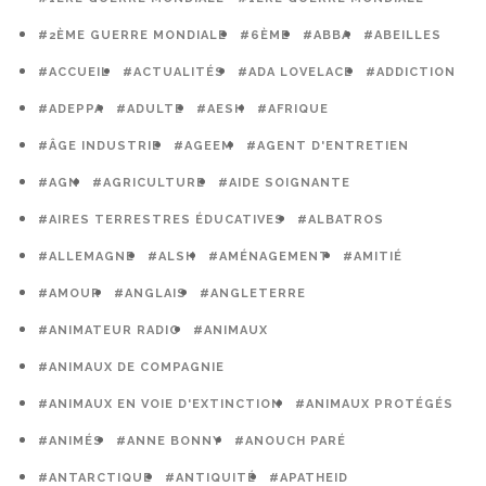
#2ÈME GUERRE MONDIALE
#6ÈME
#ABBA
#ABEILLES
#ACCUEIL
#ACTUALITÉS
#ADA LOVELACE
#ADDICTION
#ADEPPA
#ADULTE
#AESH
#AFRIQUE
#ÂGE INDUSTRIE
#AGEEM
#AGENT D'ENTRETIEN
#AGN
#AGRICULTURE
#AIDE SOIGNANTE
#AIRES TERRESTRES ÉDUCATIVES
#ALBATROS
#ALLEMAGNE
#ALSH
#AMÉNAGEMENT
#AMITIÉ
#AMOUR
#ANGLAIS
#ANGLETERRE
#ANIMATEUR RADIO
#ANIMAUX
#ANIMAUX DE COMPAGNIE
#ANIMAUX EN VOIE D'EXTINCTION
#ANIMAUX PROTÉGÉS
#ANIMÉS
#ANNE BONNY
#ANOUCH PARÉ
#ANTARCTIQUE
#ANTIQUITÉ
#APATHEID