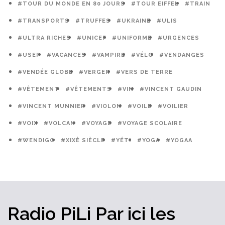
#TOUR DU MONDE EN 80 JOURS
#TOUR EIFFEL
#TRAIN
#TRANSPORTS
#TRUFFES
#UKRAINE
#ULIS
#ULTRA RICHES
#UNICEF
#UNIFORME
#URGENCES
#USEP
#VACANCES
#VAMPIRE
#VÉLO
#VENDANGES
#VENDÉE GLOBE
#VERGER
#VERS DE TERRE
#VÊTEMENT
#VÊTEMENTS
#VIN
#VINCENT GAUDIN
#VINCENT MUNNIER
#VIOLON
#VOILE
#VOILIER
#VOIX
#VOLCAN
#VOYAGE
#VOYAGE SCOLAIRE
#WENDIGO
#XIXÈ SIÈCLE
#YÉTI
#YOGA
#YOGAA
Radio PiLi
Par ici
les