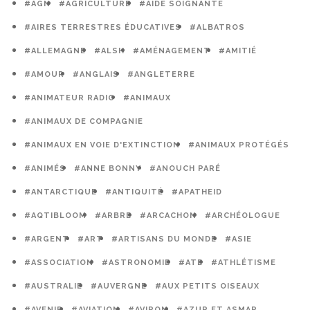
#AGN
#AGRICULTURE
#AIDE SOIGNANTE
#AIRES TERRESTRES ÉDUCATIVES
#ALBATROS
#ALLEMAGNE
#ALSH
#AMÉNAGEMENT
#AMITIÉ
#AMOUR
#ANGLAIS
#ANGLETERRE
#ANIMATEUR RADIO
#ANIMAUX
#ANIMAUX DE COMPAGNIE
#ANIMAUX EN VOIE D'EXTINCTION
#ANIMAUX PROTÉGÉS
#ANIMÉS
#ANNE BONNY
#ANOUCH PARÉ
#ANTARCTIQUE
#ANTIQUITÉ
#APATHEID
#AQTIBLOOM
#ARBRE
#ARCACHON
#ARCHÉOLOGUE
#ARGENT
#ART
#ARTISANS DU MONDE
#ASIE
#ASSOCIATION
#ASTRONOMIE
#ATE
#ATHLÉTISME
#AUSTRALIE
#AUVERGNE
#AUX PETITS OISEAUX
#AVENIR
#AVIATION
#AVIRON
#AZUR ET ASMAR