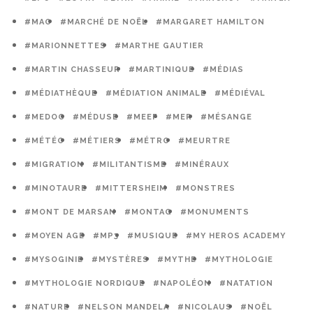
#MAO
#MARCHÉ DE NOËL
#MARGARET HAMILTON
#MARIONNETTES
#MARTHE GAUTIER
#MARTIN CHASSEUR
#MARTINIQUE
#MÉDIAS
#MÉDIATHÈQUE
#MÉDIATION ANIMALE
#MÉDIÉVAL
#MEDOC
#MÉDUSE
#MEEF
#MER
#MÉSANGE
#MÉTÉO
#MÉTIERS
#MÉTRO
#MEURTRE
#MIGRATION
#MILITANTISME
#MINÉRAUX
#MINOTAURE
#MITTERSHEIM
#MONSTRES
#MONT DE MARSAN
#MONTAG
#MONUMENTS
#MOYEN AGE
#MP3
#MUSIQUE
#MY HEROS ACADEMY
#MYSOGINIE
#MYSTÈRES
#MYTHE
#MYTHOLOGIE
#MYTHOLOGIE NORDIQUE
#NAPOLÉON
#NATATION
#NATURE
#NELSON MANDELA
#NICOLAUS
#NOËL