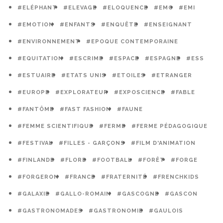
#ELÉPHANT
#ELEVAGE
#ELOQUENCE
#EMC
#EMI
#EMOTION
#ENFANTS
#ENQUÊTE
#ENSEIGNANT
#ENVIRONNEMENT
#EPOQUE CONTEMPORAINE
#EQUITATION
#ESCRIME
#ESPACE
#ESPAGNE
#ESS
#ESTUAIRE
#ETATS UNIS
#ETOILES
#ETRANGER
#EUROPE
#EXPLORATEUR
#EXPOSCIENCE
#FABLE
#FANTÔME
#FAST FASHION
#FAUNE
#FEMME SCIENTIFIQUE
#FERME
#FERME PÉDAGOGIQUE
#FESTIVAL
#FILLES - GARÇONS
#FILM D'ANIMATION
#FINLANDE
#FLORE
#FOOTBALL
#FORÊT
#FORGE
#FORGERON
#FRANCE
#FRATERNITÉ
#FRENCHKIDS
#GALAXIE
#GALLO-ROMAIN
#GASCOGNE
#GASCON
#GASTRONOMADES
#GASTRONOMIE
#GAULOIS