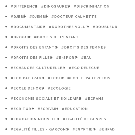
#DIFFÉRENCE
#DINOSAURES
#DISCRIMINATION
#DJEBÉ
#DJEMBÉ
#DOCTEUR CALMETTE
#DOCUMENTAIRE
#DOROTHÉE VOLUT
#DOUBLEUR
#DROGUE
#DROITS DE L'ENFANT
#DROITS DES ENFANTS
#DROITS DES FEMMES
#DROITS DES FILLES
#E-SPORT
#EAU
#ECHANGES CULTURELLES
#ECO DÉLÉGUÉ
#ECO PATURAGE
#ECOLE
#ECOLE D'AUTREFOIS
#ECOLE DEHORS
#ECOLOGIE
#ECONOMIE SOCIALE ET SOILDAIRE
#ECRANS
#ECRITURE
#ECRIVAIN
#EDUCATION
#EDUCATION NOUVELLE
#EGALITÉ DE GENRES
#EGALITÉ FILLES - GARÇONS
#EGYPTIEN
#EHPAD