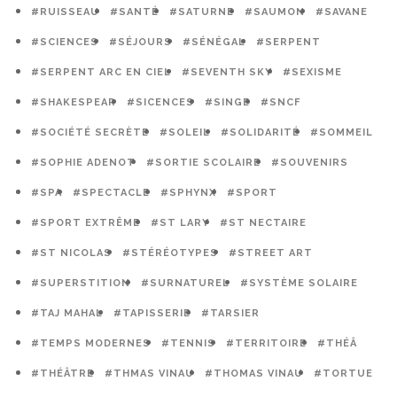
#RUISSEAU
#SANTÉ
#SATURNE
#SAUMON
#SAVANE
#SCIENCES
#SÉJOURS
#SÉNÉGAL
#SERPENT
#SERPENT ARC EN CIEL
#SEVENTH SKY
#SEXISME
#SHAKESPEAR
#SICENCES
#SINGE
#SNCF
#SOCIÉTÉ SECRÈTE
#SOLEIL
#SOLIDARITÉ
#SOMMEIL
#SOPHIE ADENOT
#SORTIE SCOLAIRE
#SOUVENIRS
#SPA
#SPECTACLE
#SPHYNX
#SPORT
#SPORT EXTRÊME
#ST LARY
#ST NECTAIRE
#ST NICOLAS
#STÉRÉOTYPES
#STREET ART
#SUPERSTITION
#SURNATUREL
#SYSTÈME SOLAIRE
#TAJ MAHAL
#TAPISSERIE
#TARSIER
#TEMPS MODERNES
#TENNIS
#TERRITOIRE
#THÉÂ
#THÉÂTRE
#THMAS VINAU
#THOMAS VINAU
#TORTUE