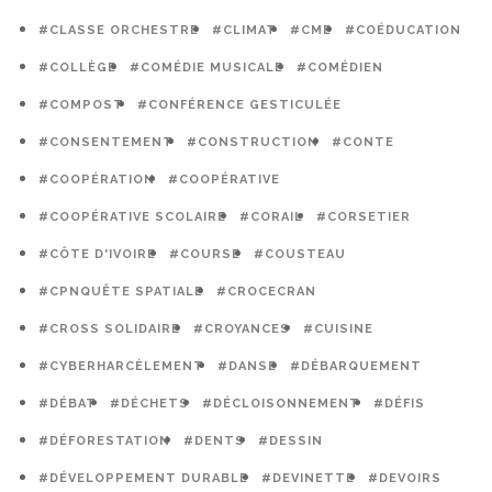
#CLASSE ORCHESTRE
#CLIMAT
#CME
#COÉDUCATION
#COLLÈGE
#COMÉDIE MUSICALE
#COMÉDIEN
#COMPOST
#CONFÉRENCE GESTICULÉE
#CONSENTEMENT
#CONSTRUCTION
#CONTE
#COOPÉRATION
#COOPÉRATIVE
#COOPÉRATIVE SCOLAIRE
#CORAIL
#CORSETIER
#CÔTE D'IVOIRE
#COURSE
#COUSTEAU
#CPNQUÊTE SPATIALE
#CROCECRAN
#CROSS SOLIDAIRE
#CROYANCES
#CUISINE
#CYBERHARCÈLEMENT
#DANSE
#DÉBARQUEMENT
#DÉBAT
#DÉCHETS
#DÉCLOISONNEMENT
#DÉFIS
#DÉFORESTATION
#DENTS
#DESSIN
#DÉVELOPPEMENT DURABLE
#DEVINETTE
#DEVOIRS