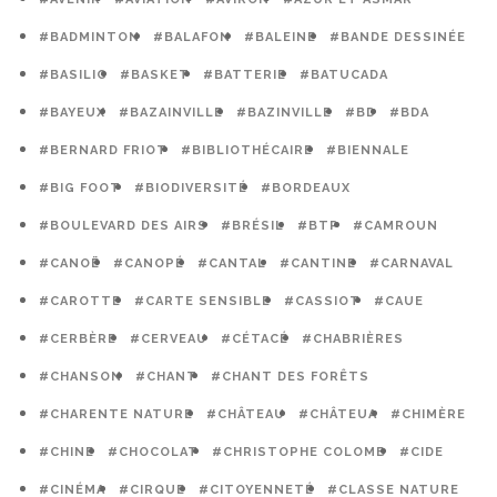
#BADMINTON
#BALAFON
#BALEINE
#BANDE DESSINÉE
#BASILIC
#BASKET
#BATTERIE
#BATUCADA
#BAYEUX
#BAZAINVILLE
#BAZINVILLE
#BD
#BDA
#BERNARD FRIOT
#BIBLIOTHÉCAIRE
#BIENNALE
#BIG FOOT
#BIODIVERSITÉ
#BORDEAUX
#BOULEVARD DES AIRS
#BRÉSIL
#BTP
#CAMROUN
#CANOË
#CANOPÉ
#CANTAL
#CANTINE
#CARNAVAL
#CAROTTE
#CARTE SENSIBLE
#CASSIOT
#CAUE
#CERBÈRE
#CERVEAU
#CÉTACÉ
#CHABRIÈRES
#CHANSON
#CHANT
#CHANT DES FORÊTS
#CHARENTE NATURE
#CHÂTEAU
#CHÂTEUA
#CHIMÈRE
#CHINE
#CHOCOLAT
#CHRISTOPHE COLOMB
#CIDE
#CINÉMA
#CIRQUE
#CITOYENNETÉ
#CLASSE NATURE