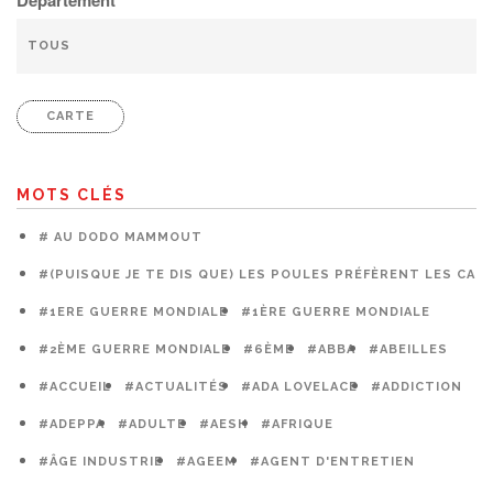
CARTE
MOTS CLÉS
# AU DODO MAMMOUT
#(PUISQUE JE TE DIS QUE) LES POULES PRÉFÈRENT LES CAG
#1ERE GUERRE MONDIALE
#1ÈRE GUERRE MONDIALE
#2ÈME GUERRE MONDIALE
#6ÈME
#ABBA
#ABEILLES
#ACCUEIL
#ACTUALITÉS
#ADA LOVELACE
#ADDICTION
#ADEPPA
#ADULTE
#AESH
#AFRIQUE
#ÂGE INDUSTRIE
#AGEEM
#AGENT D'ENTRETIEN