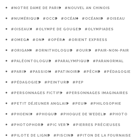
#NOTRE DAME DE PARIS
#NOUVEL AN CHINOIS
#NUMÉRIQUE
#OCCE
#OCÉAN
#OCÉANIE
#OISEAU
#OISEAUX
#OLYMPE DE GOUGES
#OLYMPIADES
#OMEGA
#ONF
#OPÉRA
#ORIENT EXPRESS
#ORIGAMI
#ORNITHOLOGUE
#OURS
#PAIR-NON-PAIR
#PALÉONTOLOGUE
#PARALYMPIQUE
#PARANORMAL
#PARIS
#PASSION
#PATINOIRE
#PÊCHE
#PÉDAGOGIE
#PÉDAGOGIES
#PEINTURE
#PEP
#PERSONNAGES FICTIFS
#PERSONNAGES IMAGINAIRES
#PETIT DÉJEUNER ANGLAIS
#PEUR
#PHILOSOPHIE
#PHOENIX
#PHOQUE
#PHOQUE DE WEDELL
#PHOTO
#PHOTOPHORE
#PIC VERT
#PIERRES PRÉCIEUSES
#PILOTE DE LIGNE
#PISCINE
#PITON DE LA FOURNAISE