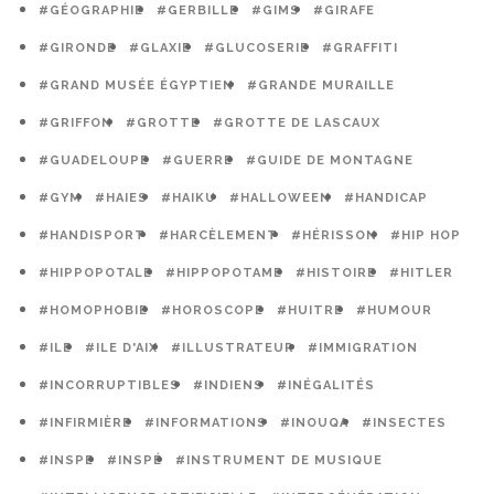
#GÉOGRAPHIE
#GERBILLE
#GIMS
#GIRAFE
#GIRONDE
#GLAXIE
#GLUCOSERIE
#GRAFFITI
#GRAND MUSÉE ÉGYPTIEN
#GRANDE MURAILLE
#GRIFFON
#GROTTE
#GROTTE DE LASCAUX
#GUADELOUPE
#GUERRE
#GUIDE DE MONTAGNE
#GYM
#HAIES
#HAIKU
#HALLOWEEN
#HANDICAP
#HANDISPORT
#HARCÈLEMENT
#HÉRISSON
#HIP HOP
#HIPPOPOTALE
#HIPPOPOTAME
#HISTOIRE
#HITLER
#HOMOPHOBIE
#HOROSCOPE
#HUITRE
#HUMOUR
#ILE
#ILE D'AIX
#ILLUSTRATEUR
#IMMIGRATION
#INCORRUPTIBLES
#INDIENS
#INÉGALITÉS
#INFIRMIÈRE
#INFORMATIONS
#INOUQA
#INSECTES
#INSPE
#INSPÉ
#INSTRUMENT DE MUSIQUE