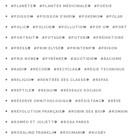
#PLANÈTES
#PLANTES MÉDICINALES
#POÉSIE
#POISSON
#POISSON D'AVRIL
#POKEMON
#POLAR
#POLICE
#POLICIER
#POLLUTION
#POP UP
#PORT
#PORTRAITS
#POTAGER
#POTERIE
#PRÉHISTOIRE
#PRESSE
#PRIM ELYSÉE
#PRINTEMPS
#PRISON
#PRIX NOBEL
#PYRÉNÉES
#QUOTIDIEN
#RACISME
#RADIO
#RECORD
#RECYCLAGE
#RÉGIE TECHNIQUE
#RELIGION
#RENTRÉE DES CLASSES
#REPAS
#REPTILES
#REQUIN
#RÉSEAUX SOCIAUX
#RÉSERVE ORNITHOLOGIQUE
#RÉSISTANCE
#RÊVE
#RÉVOLUTION FRANÇAISE
#ROBIN DES BOIS
#ROMAIN
#ROMÉO ET JULIETTE
#ROSA PARKS
#ROSALIND FRANKLIN
#ROUMANIE
#RUGBY