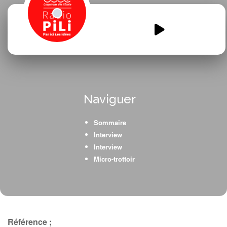
Vers-la-nature-de-nos-
emotions.mp3
00:00
00:00
Naviguer
Sommaire
Interview
Interview
Micro-trottoir
Référence ;