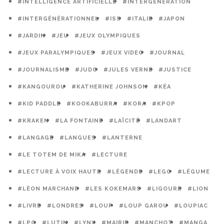
#INTELLIGENCE ARTIFICIELLE
#INTERGÉNÉRATION
#INTERGÉNÉRATIONNEL
#ISS
#ITALIE
#JAPON
#JARDIN
#JEU
#JEUX OLYMPIQUES
#JEUX PARALYMPIQUES
#JEUX VIDEO
#JOURNAL
#JOURNALISME
#JUDO
#JULES VERNE
#JUSTICE
#KANGOUROU
#KATHERINE JOHNSON
#KÉA
#KID PADDLE
#KOOKABURRA
#KORA
#KPOP
#KRAKEN
#LA FONTAINE
#LAÏCITÉ
#LANDART
#LANGAGE
#LANGUES
#LANTERNE
#LE TOTEM DE MIKA
#LECTURE
#LECTURE À VOIX HAUTE
#LÉGENDE
#LEGO
#LÉGUME
#LÉON MARCHAND
#LES KOKEMARS
#LIGOURE
#LION
#LIVRE
#LONDRES
#LOUP
#LOUP GAROU
#LOUPIAC
#LPO
#LUTIN
#LYNX
#MAIRIE
#MANCHOT
#MANGA