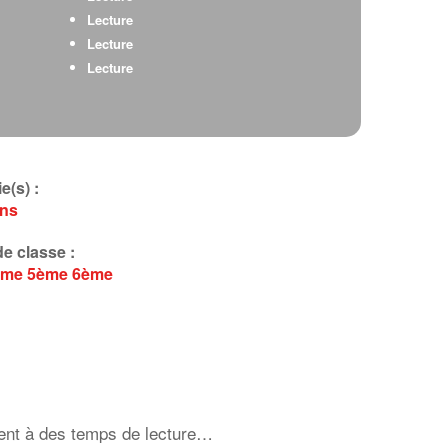
Lecture
Lecture
Lecture
e(s) :
ens
e classe :
ème
5ème
6ème
tent à des temps de lecture…