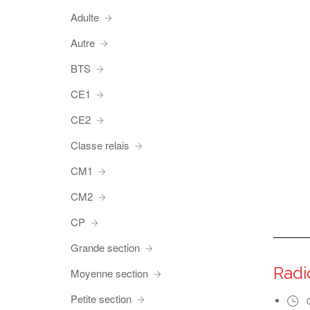
Adulte
Autre
BTS
CE1
CE2
Classe relais
CM1
CM2
CP
Grande section
Radi
Moyenne section
Petite section