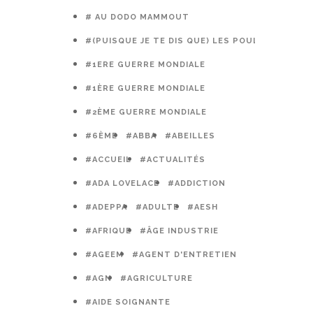
# AU DODO MAMMOUT
#(PUISQUE JE TE DIS QUE) LES POULES PRÉFÈR
#1ERE GUERRE MONDIALE
#1ÈRE GUERRE MONDIALE
#2ÈME GUERRE MONDIALE
#6ÈME
#ABBA
#ABEILLES
#ACCUEIL
#ACTUALITÉS
#ADA LOVELACE
#ADDICTION
#ADEPPA
#ADULTE
#AESH
#AFRIQUE
#ÂGE INDUSTRIE
#AGEEM
#AGENT D'ENTRETIEN
#AGN
#AGRICULTURE
#AIDE SOIGNANTE