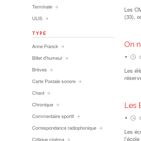
Terminale
Les CM1
(33), o
ULIS
TYPE
On n
Anne Franck
Billet d'humeur
Brèves
Les él
réserve
Carte Postale sonore
Chant
Les 
Chronique
Commentaire sportif
Correspondance radiophonique
Les éc
l’école
Critique cinéma