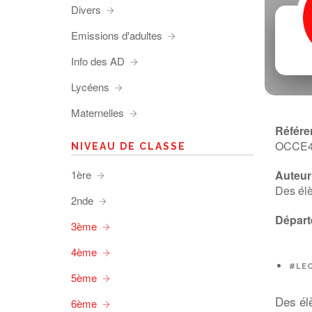
Divers
Emissions d'adultes
Info des AD
Lycéens
Maternelles
Référe
OCCE
NIVEAU DE CLASSE
1ère
Auteur 
Des élè
2nde
Départ
3ème
4ème
#LE
5ème
Des él
6ème