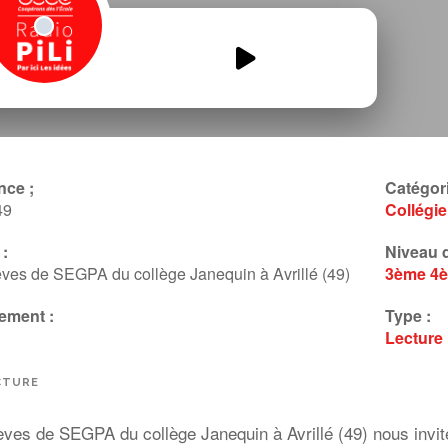
avrille-PlatO-mixe.mp3
00:00
00:00
nce ;
Catégori
49
Collégi
:
Niveau d
ves de SEGPA du collège Janequin à Avrillé (49)
3ème
4
ement :
Type :
Lecture
CTURE
èves de SEGPA du collège Janequin à Avrillé (49) nous invi