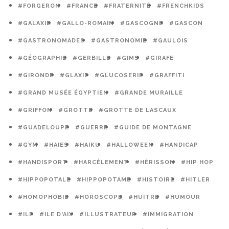
#FORGERON
#FRANCE
#FRATERNITÉ
#FRENCHKIDS
#GALAXIE
#GALLO-ROMAIN
#GASCOGNE
#GASCON
#GASTRONOMADES
#GASTRONOMIE
#GAULOIS
#GÉOGRAPHIE
#GERBILLE
#GIMS
#GIRAFE
#GIRONDE
#GLAXIE
#GLUCOSERIE
#GRAFFITI
#GRAND MUSÉE ÉGYPTIEN
#GRANDE MURAILLE
#GRIFFON
#GROTTE
#GROTTE DE LASCAUX
#GUADELOUPE
#GUERRE
#GUIDE DE MONTAGNE
#GYM
#HAIES
#HAIKU
#HALLOWEEN
#HANDICAP
#HANDISPORT
#HARCÈLEMENT
#HÉRISSON
#HIP HOP
#HIPPOPOTALE
#HIPPOPOTAME
#HISTOIRE
#HITLER
#HOMOPHOBIE
#HOROSCOPE
#HUITRE
#HUMOUR
#ILE
#ILE D'AIX
#ILLUSTRATEUR
#IMMIGRATION