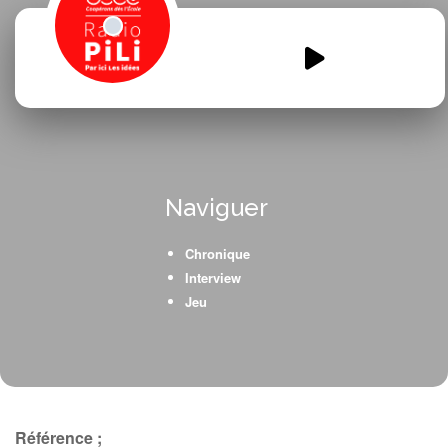
Un-jour-a-Carcans.mp3
00:00
00:00
Naviguer
Chronique
Interview
Jeu
Référence ;