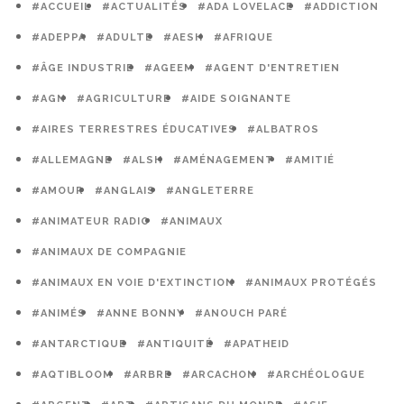
#ACCUEIL
#ACTUALITÉS
#ADA LOVELACE
#ADDICTION
#ADEPPA
#ADULTE
#AESH
#AFRIQUE
#ÂGE INDUSTRIE
#AGEEM
#AGENT D'ENTRETIEN
#AGN
#AGRICULTURE
#AIDE SOIGNANTE
#AIRES TERRESTRES ÉDUCATIVES
#ALBATROS
#ALLEMAGNE
#ALSH
#AMÉNAGEMENT
#AMITIÉ
#AMOUR
#ANGLAIS
#ANGLETERRE
#ANIMATEUR RADIO
#ANIMAUX
#ANIMAUX DE COMPAGNIE
#ANIMAUX EN VOIE D'EXTINCTION
#ANIMAUX PROTÉGÉS
#ANIMÉS
#ANNE BONNY
#ANOUCH PARÉ
#ANTARCTIQUE
#ANTIQUITÉ
#APATHEID
#AQTIBLOOM
#ARBRE
#ARCACHON
#ARCHÉOLOGUE