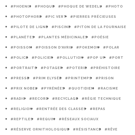
#PHOENIX
#PHOQUE
#PHOQUE DE WEDELL
#PHOTO
#PHOTOPHORE
#PIC VERT
#PIERRES PRÉCIEUSES
#PILOTE DE LIGNE
#PISCINE
#PITON DE LA FOURNAISE
#PLANÈTES
#PLANTES MÉDICINALES
#POÉSIE
#POISSON
#POISSON D'AVRIL
#POKEMON
#POLAR
#POLICE
#POLICIER
#POLLUTION
#POP UP
#PORT
#PORTRAITS
#POTAGER
#POTERIE
#PRÉHISTOIRE
#PRESSE
#PRIM ELYSÉE
#PRINTEMPS
#PRISON
#PRIX NOBEL
#PYRÉNÉES
#QUOTIDIEN
#RACISME
#RADIO
#RECORD
#RECYCLAGE
#RÉGIE TECHNIQUE
#RELIGION
#RENTRÉE DES CLASSES
#REPAS
#REPTILES
#REQUIN
#RÉSEAUX SOCIAUX
#RÉSERVE ORNITHOLOGIQUE
#RÉSISTANCE
#RÊVE