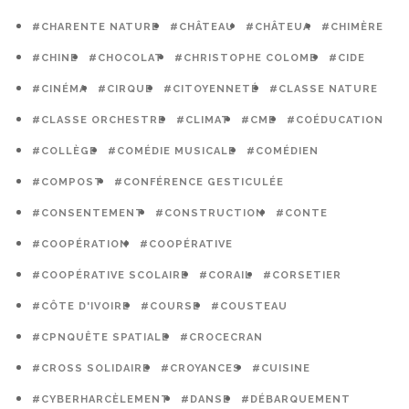
#CHARENTE NATURE
#CHÂTEAU
#CHÂTEUA
#CHIMÈRE
#CHINE
#CHOCOLAT
#CHRISTOPHE COLOMB
#CIDE
#CINÉMA
#CIRQUE
#CITOYENNETÉ
#CLASSE NATURE
#CLASSE ORCHESTRE
#CLIMAT
#CME
#COÉDUCATION
#COLLÈGE
#COMÉDIE MUSICALE
#COMÉDIEN
#COMPOST
#CONFÉRENCE GESTICULÉE
#CONSENTEMENT
#CONSTRUCTION
#CONTE
#COOPÉRATION
#COOPÉRATIVE
#COOPÉRATIVE SCOLAIRE
#CORAIL
#CORSETIER
#CÔTE D'IVOIRE
#COURSE
#COUSTEAU
#CPNQUÊTE SPATIALE
#CROCECRAN
#CROSS SOLIDAIRE
#CROYANCES
#CUISINE
#CYBERHARCÈLEMENT
#DANSE
#DÉBARQUEMENT