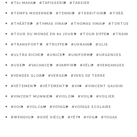
#TAJ MAHAL
#TAPISSERIE
#TARSIER
#TEMPS MODERNES
#TENNIS
#TERRITOIRE
#THÉÂ
#THÉÂTRE
#THMAS VINAU
#THOMAS VINAU
#TORTUE
#TOUR DU MONDE EN 80 JOURS
#TOUR EIFFEL
#TRAIN
#TRANSPORTS
#TRUFFES
#UKRAINE
#ULIS
#ULTRA RICHES
#UNICEF
#UNIFORME
#URGENCES
#USEP
#VACANCES
#VAMPIRE
#VÉLO
#VENDANGES
#VENDÉE GLOBE
#VERGER
#VERS DE TERRE
#VÊTEMENT
#VÊTEMENTS
#VIN
#VINCENT GAUDIN
#VINCENT MUNNIER
#VIOLON
#VOILE
#VOILIER
#VOIX
#VOLCAN
#VOYAGE
#VOYAGE SCOLAIRE
#WENDIGO
#XIXÈ SIÈCLE
#YÉTI
#YOGA
#YOGAA