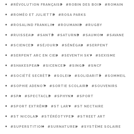
#RÉVOLUTION FRANÇAISE
#ROBIN DES BOIS
#ROMAIN
#ROMÉO ET JULIETTE
#ROSA PARKS
#ROSALIND FRANKLIN
#ROUMANIE
#RUGBY
#RUISSEAU
#SANTÉ
#SATURNE
#SAUMON
#SAVANE
#SCIENCES
#SÉJOURS
#SÉNÉGAL
#SERPENT
#SERPENT ARC EN CIEL
#SEVENTH SKY
#SEXISME
#SHAKESPEAR
#SICENCES
#SINGE
#SNCF
#SOCIÉTÉ SECRÈTE
#SOLEIL
#SOLIDARITÉ
#SOMMEIL
#SOPHIE ADENOT
#SORTIE SCOLAIRE
#SOUVENIRS
#SPA
#SPECTACLE
#SPHYNX
#SPORT
#SPORT EXTRÊME
#ST LARY
#ST NECTAIRE
#ST NICOLAS
#STÉRÉOTYPES
#STREET ART
#SUPERSTITION
#SURNATUREL
#SYSTÈME SOLAIRE