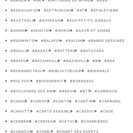
#ARGENT
#ART
#ARTISANS DU MONDE
#ASIE
#ASSOCIATION
#ASTRONOMIE
#ATE
#ATHLÉTISME
#AUSTRALIE
#AUVERGNE
#AUX PETITS OISEAUX
#AVENIR
#AVIATION
#AVIRON
#AZUR ET ASMAR
#BADMINTON
#BALAFON
#BALEINE
#BANDE DESSINÉE
#BASILIC
#BASKET
#BATTERIE
#BATUCADA
#BAYEUX
#BAZAINVILLE
#BAZINVILLE
#BD
#BDA
#BERNARD FRIOT
#BIBLIOTHÉCAIRE
#BIENNALE
#BIG FOOT
#BIODIVERSITÉ
#BORDEAUX
#BOULEVARD DES AIRS
#BRÉSIL
#BTP
#CAMROUN
#CANOË
#CANOPÉ
#CANTAL
#CANTINE
#CARNAVAL
#CAROTTE
#CARTE SENSIBLE
#CASSIOT
#CAUE
#CERBÈRE
#CERVEAU
#CÉTACÉ
#CHABRIÈRES
#CHANSON
#CHANT
#CHANT DES FORÊTS