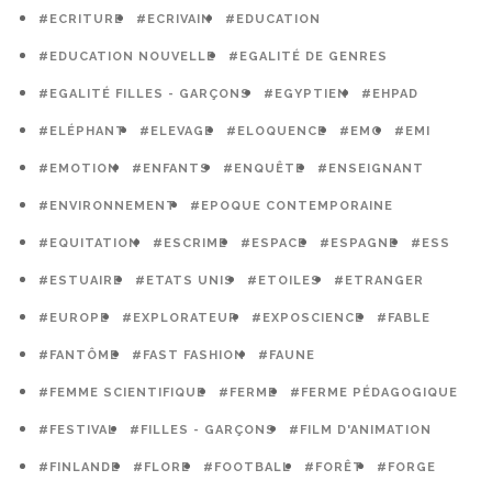
#ECRITURE
#ECRIVAIN
#EDUCATION
#EDUCATION NOUVELLE
#EGALITÉ DE GENRES
#EGALITÉ FILLES - GARÇONS
#EGYPTIEN
#EHPAD
#ELÉPHANT
#ELEVAGE
#ELOQUENCE
#EMC
#EMI
#EMOTION
#ENFANTS
#ENQUÊTE
#ENSEIGNANT
#ENVIRONNEMENT
#EPOQUE CONTEMPORAINE
#EQUITATION
#ESCRIME
#ESPACE
#ESPAGNE
#ESS
#ESTUAIRE
#ETATS UNIS
#ETOILES
#ETRANGER
#EUROPE
#EXPLORATEUR
#EXPOSCIENCE
#FABLE
#FANTÔME
#FAST FASHION
#FAUNE
#FEMME SCIENTIFIQUE
#FERME
#FERME PÉDAGOGIQUE
#FESTIVAL
#FILLES - GARÇONS
#FILM D'ANIMATION
#FINLANDE
#FLORE
#FOOTBALL
#FORÊT
#FORGE