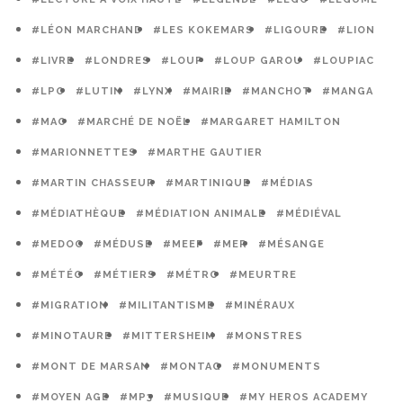
#LÉON MARCHAND
#LES KOKEMARS
#LIGOURE
#LION
#LIVRE
#LONDRES
#LOUP
#LOUP GAROU
#LOUPIAC
#LPO
#LUTIN
#LYNX
#MAIRIE
#MANCHOT
#MANGA
#MAO
#MARCHÉ DE NOËL
#MARGARET HAMILTON
#MARIONNETTES
#MARTHE GAUTIER
#MARTIN CHASSEUR
#MARTINIQUE
#MÉDIAS
#MÉDIATHÈQUE
#MÉDIATION ANIMALE
#MÉDIÉVAL
#MEDOC
#MÉDUSE
#MEEF
#MER
#MÉSANGE
#MÉTÉO
#MÉTIERS
#MÉTRO
#MEURTRE
#MIGRATION
#MILITANTISME
#MINÉRAUX
#MINOTAURE
#MITTERSHEIM
#MONSTRES
#MONT DE MARSAN
#MONTAG
#MONUMENTS
#MOYEN AGE
#MP3
#MUSIQUE
#MY HEROS ACADEMY