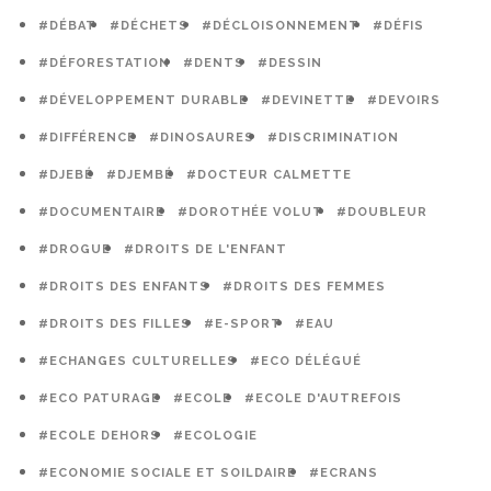
#DÉBAT
#DÉCHETS
#DÉCLOISONNEMENT
#DÉFIS
#DÉFORESTATION
#DENTS
#DESSIN
#DÉVELOPPEMENT DURABLE
#DEVINETTE
#DEVOIRS
#DIFFÉRENCE
#DINOSAURES
#DISCRIMINATION
#DJEBÉ
#DJEMBÉ
#DOCTEUR CALMETTE
#DOCUMENTAIRE
#DOROTHÉE VOLUT
#DOUBLEUR
#DROGUE
#DROITS DE L'ENFANT
#DROITS DES ENFANTS
#DROITS DES FEMMES
#DROITS DES FILLES
#E-SPORT
#EAU
#ECHANGES CULTURELLES
#ECO DÉLÉGUÉ
#ECO PATURAGE
#ECOLE
#ECOLE D'AUTREFOIS
#ECOLE DEHORS
#ECOLOGIE
#ECONOMIE SOCIALE ET SOILDAIRE
#ECRANS