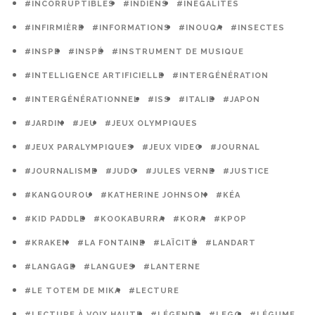
#INCORRUPTIBLES
#INDIENS
#INÉGALITÉS
#INFIRMIÈRE
#INFORMATIONS
#INOUQA
#INSECTES
#INSPE
#INSPÉ
#INSTRUMENT DE MUSIQUE
#INTELLIGENCE ARTIFICIELLE
#INTERGÉNÉRATION
#INTERGÉNÉRATIONNEL
#ISS
#ITALIE
#JAPON
#JARDIN
#JEU
#JEUX OLYMPIQUES
#JEUX PARALYMPIQUES
#JEUX VIDEO
#JOURNAL
#JOURNALISME
#JUDO
#JULES VERNE
#JUSTICE
#KANGOUROU
#KATHERINE JOHNSON
#KÉA
#KID PADDLE
#KOOKABURRA
#KORA
#KPOP
#KRAKEN
#LA FONTAINE
#LAÏCITÉ
#LANDART
#LANGAGE
#LANGUES
#LANTERNE
#LE TOTEM DE MIKA
#LECTURE
#LECTURE À VOIX HAUTE
#LÉGENDE
#LEGO
#LÉGUME