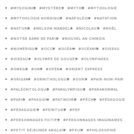
#MYSOGINIE
#MYSTÈRES
#MYTHE
#MYTHOLOGIE
#MYTHOLOGIE NORDIQUE
#NAPOLÉON
#NATATION
#NATURE
#NELSON MANDELA
#NICOLAUS
#NOËL
#NOTRE DAME DE PARIS
#NOUVEL AN CHINOIS
#NUMÉRIQUE
#OCCE
#OCÉAN
#OCÉANIE
#OISEAU
#OISEAUX
#OLYMPE DE GOUGES
#OLYMPIADES
#OMEGA
#ONF
#OPÉRA
#ORIENT EXPRESS
#ORIGAMI
#ORNITHOLOGUE
#OURS
#PAIR-NON-PAIR
#PALÉONTOLOGUE
#PARALYMPIQUE
#PARANORMAL
#PARIS
#PASSION
#PATINOIRE
#PÊCHE
#PÉDAGOGIE
#PÉDAGOGIES
#PEINTURE
#PEP
#PERSONNAGES FICTIFS
#PERSONNAGES IMAGINAIRES
#PETIT DÉJEUNER ANGLAIS
#PEUR
#PHILOSOPHIE