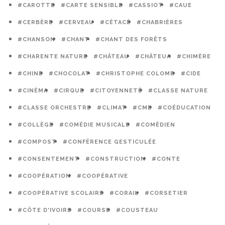
#CAROTTE
#CARTE SENSIBLE
#CASSIOT
#CAUE
#CERBÈRE
#CERVEAU
#CÉTACÉ
#CHABRIÈRES
#CHANSON
#CHANT
#CHANT DES FORÊTS
#CHARENTE NATURE
#CHÂTEAU
#CHÂTEUA
#CHIMÈRE
#CHINE
#CHOCOLAT
#CHRISTOPHE COLOMB
#CIDE
#CINÉMA
#CIRQUE
#CITOYENNETÉ
#CLASSE NATURE
#CLASSE ORCHESTRE
#CLIMAT
#CME
#COÉDUCATION
#COLLÈGE
#COMÉDIE MUSICALE
#COMÉDIEN
#COMPOST
#CONFÉRENCE GESTICULÉE
#CONSENTEMENT
#CONSTRUCTION
#CONTE
#COOPÉRATION
#COOPÉRATIVE
#COOPÉRATIVE SCOLAIRE
#CORAIL
#CORSETIER
#CÔTE D'IVOIRE
#COURSE
#COUSTEAU