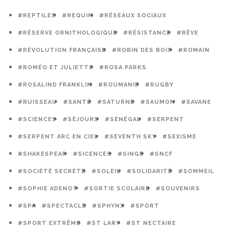
#REPTILES
#REQUIN
#RÉSEAUX SOCIAUX
#RÉSERVE ORNITHOLOGIQUE
#RÉSISTANCE
#RÊVE
#RÉVOLUTION FRANÇAISE
#ROBIN DES BOIS
#ROMAIN
#ROMÉO ET JULIETTE
#ROSA PARKS
#ROSALIND FRANKLIN
#ROUMANIE
#RUGBY
#RUISSEAU
#SANTÉ
#SATURNE
#SAUMON
#SAVANE
#SCIENCES
#SÉJOURS
#SÉNÉGAL
#SERPENT
#SERPENT ARC EN CIEL
#SEVENTH SKY
#SEXISME
#SHAKESPEAR
#SICENCES
#SINGE
#SNCF
#SOCIÉTÉ SECRÈTE
#SOLEIL
#SOLIDARITÉ
#SOMMEIL
#SOPHIE ADENOT
#SORTIE SCOLAIRE
#SOUVENIRS
#SPA
#SPECTACLE
#SPHYNX
#SPORT
#SPORT EXTRÊME
#ST LARY
#ST NECTAIRE