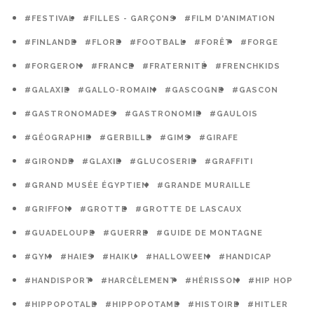
#FESTIVAL
#FILLES - GARÇONS
#FILM D'ANIMATION
#FINLANDE
#FLORE
#FOOTBALL
#FORÊT
#FORGE
#FORGERON
#FRANCE
#FRATERNITÉ
#FRENCHKIDS
#GALAXIE
#GALLO-ROMAIN
#GASCOGNE
#GASCON
#GASTRONOMADES
#GASTRONOMIE
#GAULOIS
#GÉOGRAPHIE
#GERBILLE
#GIMS
#GIRAFE
#GIRONDE
#GLAXIE
#GLUCOSERIE
#GRAFFITI
#GRAND MUSÉE ÉGYPTIEN
#GRANDE MURAILLE
#GRIFFON
#GROTTE
#GROTTE DE LASCAUX
#GUADELOUPE
#GUERRE
#GUIDE DE MONTAGNE
#GYM
#HAIES
#HAIKU
#HALLOWEEN
#HANDICAP
#HANDISPORT
#HARCÈLEMENT
#HÉRISSON
#HIP HOP
#HIPPOPOTALE
#HIPPOPOTAME
#HISTOIRE
#HITLER