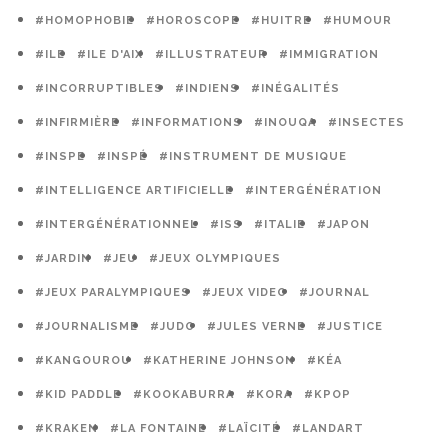
#HOMOPHOBIE
#HOROSCOPE
#HUITRE
#HUMOUR
#ILE
#ILE D'AIX
#ILLUSTRATEUR
#IMMIGRATION
#INCORRUPTIBLES
#INDIENS
#INÉGALITÉS
#INFIRMIÈRE
#INFORMATIONS
#INOUQA
#INSECTES
#INSPE
#INSPÉ
#INSTRUMENT DE MUSIQUE
#INTELLIGENCE ARTIFICIELLE
#INTERGÉNÉRATION
#INTERGÉNÉRATIONNEL
#ISS
#ITALIE
#JAPON
#JARDIN
#JEU
#JEUX OLYMPIQUES
#JEUX PARALYMPIQUES
#JEUX VIDEO
#JOURNAL
#JOURNALISME
#JUDO
#JULES VERNE
#JUSTICE
#KANGOUROU
#KATHERINE JOHNSON
#KÉA
#KID PADDLE
#KOOKABURRA
#KORA
#KPOP
#KRAKEN
#LA FONTAINE
#LAÏCITÉ
#LANDART