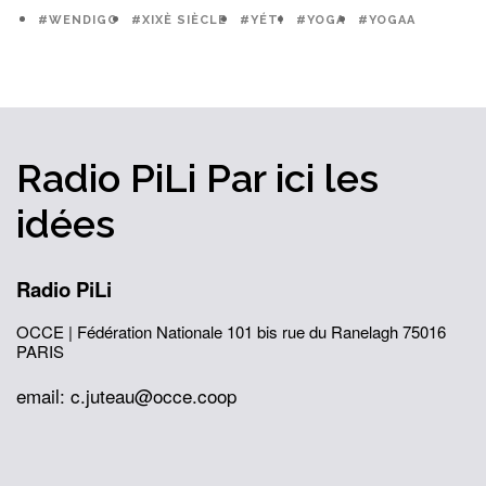
#WENDIGO
#XIXÈ SIÈCLE
#YÉTI
#YOGA
#YOGAA
Radio PiLi
Par ici
les
idées
Radio PiLi
OCCE | Fédération Nationale
101 bis rue du Ranelagh
75016
PARIS
email: c.juteau@occe.coop