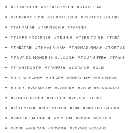
#ST NICOLAS
#STÉRÉOTYPES
#STREET ART
#SUPERSTITION
#SURNATUREL
#SYSTÈME SOLAIRE
#TAJ MAHAL
#TAPISSERIE
#TARSIER
#TEMPS MODERNES
#TENNIS
#TERRITOIRE
#THÉÂ
#THÉÂTRE
#THMAS VINAU
#THOMAS VINAU
#TORTUE
#TOUR DU MONDE EN 80 JOURS
#TOUR EIFFEL
#TRAIN
#TRANSPORTS
#TRUFFES
#UKRAINE
#ULIS
#ULTRA RICHES
#UNICEF
#UNIFORME
#URGENCES
#USEP
#VACANCES
#VAMPIRE
#VÉLO
#VENDANGES
#VENDÉE GLOBE
#VERGER
#VERS DE TERRE
#VÊTEMENT
#VÊTEMENTS
#VIN
#VINCENT GAUDIN
#VINCENT MUNNIER
#VIOLON
#VOILE
#VOILIER
#VOIX
#VOLCAN
#VOYAGE
#VOYAGE SCOLAIRE