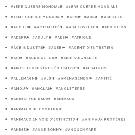
#1ERE GUERRE MONDIALE
#1ÈRE GUERRE MONDIALE
#2ÈME GUERRE MONDIALE
#6ÈME
#ABBA
#ABEILLES
#ACCUEIL
#ACTUALITÉS
#ADA LOVELACE
#ADDICTION
#ADEPPA
#ADULTE
#AESH
#AFRIQUE
#ÂGE INDUSTRIE
#AGEEM
#AGENT D'ENTRETIEN
#AGN
#AGRICULTURE
#AIDE SOIGNANTE
#AIRES TERRESTRES ÉDUCATIVES
#ALBATROS
#ALLEMAGNE
#ALSH
#AMÉNAGEMENT
#AMITIÉ
#AMOUR
#ANGLAIS
#ANGLETERRE
#ANIMATEUR RADIO
#ANIMAUX
#ANIMAUX DE COMPAGNIE
#ANIMAUX EN VOIE D'EXTINCTION
#ANIMAUX PROTÉGÉS
#ANIMÉS
#ANNE BONNY
#ANOUCH PARÉ