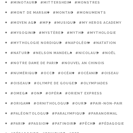
#MINOTAURE
#MITTERSHEIM
#MONSTRES
#MONT DE MARSAN
#MONTAG
#MONUMENTS
#MOYEN AGE
#MP3
#MUSIQUE
#MY HEROS ACADEMY
#MYSOGINIE
#MYSTÈRES
#MYTHE
#MYTHOLOGIE
#MYTHOLOGIE NORDIQUE
#NAPOLÉON
#NATATION
#NATURE
#NELSON MANDELA
#NICOLAUS
#NOËL
#NOTRE DAME DE PARIS
#NOUVEL AN CHINOIS
#NUMÉRIQUE
#OCCE
#OCÉAN
#OCÉANIE
#OISEAU
#OISEAUX
#OLYMPE DE GOUGES
#OLYMPIADES
#OMEGA
#ONF
#OPÉRA
#ORIENT EXPRESS
#ORIGAMI
#ORNITHOLOGUE
#OURS
#PAIR-NON-PAIR
#PALÉONTOLOGUE
#PARALYMPIQUE
#PARANORMAL
#PARIS
#PASSION
#PATINOIRE
#PÊCHE
#PÉDAGOGIE