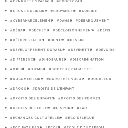
#CPNQUÊTE SPATIALE
#CROCECRAN
#CROSS SOLIDAIRE
#CROYANCES
#CUISINE
#CYBERHARCÈLEMENT
#DANSE
#DÉBARQUEMENT
#DÉBAT
#DÉCHETS
#DÉCLOISONNEMENT
#DÉFIS
#DÉFORESTATION
#DENTS
#DESSIN
#DÉVELOPPEMENT DURABLE
#DEVINETTE
#DEVOIRS
#DIFFÉRENCE
#DINOSAURES
#DISCRIMINATION
#DJEBÉ
#DJEMBÉ
#DOCTEUR CALMETTE
#DOCUMENTAIRE
#DOROTHÉE VOLUT
#DOUBLEUR
#DROGUE
#DROITS DE L'ENFANT
#DROITS DES ENFANTS
#DROITS DES FEMMES
#DROITS DES FILLES
#E-SPORT
#EAU
#ECHANGES CULTURELLES
#ECO DÉLÉGUÉ
#ECO PATURAGE
#ECOLE
#ECOLE D'AUTREFOIS