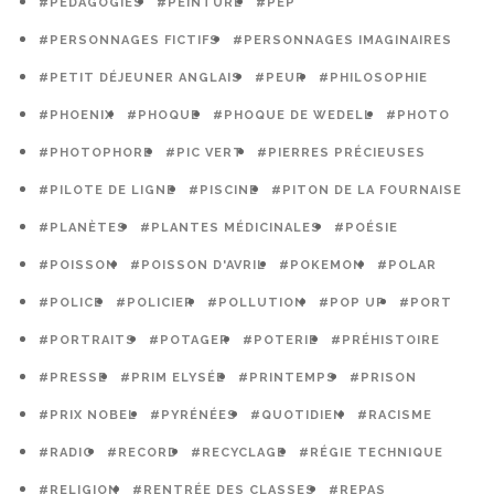
#PÉDAGOGIES
#PEINTURE
#PEP
#PERSONNAGES FICTIFS
#PERSONNAGES IMAGINAIRES
#PETIT DÉJEUNER ANGLAIS
#PEUR
#PHILOSOPHIE
#PHOENIX
#PHOQUE
#PHOQUE DE WEDELL
#PHOTO
#PHOTOPHORE
#PIC VERT
#PIERRES PRÉCIEUSES
#PILOTE DE LIGNE
#PISCINE
#PITON DE LA FOURNAISE
#PLANÈTES
#PLANTES MÉDICINALES
#POÉSIE
#POISSON
#POISSON D'AVRIL
#POKEMON
#POLAR
#POLICE
#POLICIER
#POLLUTION
#POP UP
#PORT
#PORTRAITS
#POTAGER
#POTERIE
#PRÉHISTOIRE
#PRESSE
#PRIM ELYSÉE
#PRINTEMPS
#PRISON
#PRIX NOBEL
#PYRÉNÉES
#QUOTIDIEN
#RACISME
#RADIO
#RECORD
#RECYCLAGE
#RÉGIE TECHNIQUE
#RELIGION
#RENTRÉE DES CLASSES
#REPAS