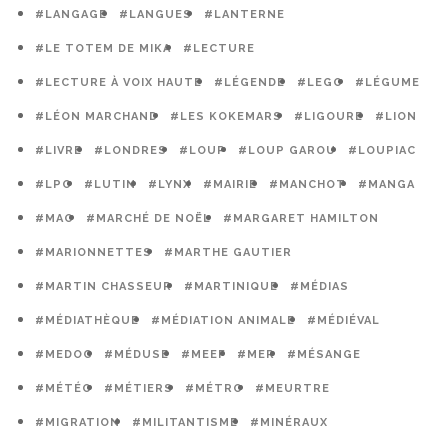
#LANGAGE
#LANGUES
#LANTERNE
#LE TOTEM DE MIKA
#LECTURE
#LECTURE À VOIX HAUTE
#LÉGENDE
#LEGO
#LÉGUME
#LÉON MARCHAND
#LES KOKEMARS
#LIGOURE
#LION
#LIVRE
#LONDRES
#LOUP
#LOUP GAROU
#LOUPIAC
#LPO
#LUTIN
#LYNX
#MAIRIE
#MANCHOT
#MANGA
#MAO
#MARCHÉ DE NOËL
#MARGARET HAMILTON
#MARIONNETTES
#MARTHE GAUTIER
#MARTIN CHASSEUR
#MARTINIQUE
#MÉDIAS
#MÉDIATHÈQUE
#MÉDIATION ANIMALE
#MÉDIÉVAL
#MEDOC
#MÉDUSE
#MEEF
#MER
#MÉSANGE
#MÉTÉO
#MÉTIERS
#MÉTRO
#MEURTRE
#MIGRATION
#MILITANTISME
#MINÉRAUX