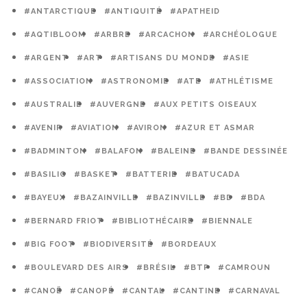
#ANTARCTIQUE
#ANTIQUITÉ
#APATHEID
#AQTIBLOOM
#ARBRE
#ARCACHON
#ARCHÉOLOGUE
#ARGENT
#ART
#ARTISANS DU MONDE
#ASIE
#ASSOCIATION
#ASTRONOMIE
#ATE
#ATHLÉTISME
#AUSTRALIE
#AUVERGNE
#AUX PETITS OISEAUX
#AVENIR
#AVIATION
#AVIRON
#AZUR ET ASMAR
#BADMINTON
#BALAFON
#BALEINE
#BANDE DESSINÉE
#BASILIC
#BASKET
#BATTERIE
#BATUCADA
#BAYEUX
#BAZAINVILLE
#BAZINVILLE
#BD
#BDA
#BERNARD FRIOT
#BIBLIOTHÉCAIRE
#BIENNALE
#BIG FOOT
#BIODIVERSITÉ
#BORDEAUX
#BOULEVARD DES AIRS
#BRÉSIL
#BTP
#CAMROUN
#CANOË
#CANOPÉ
#CANTAL
#CANTINE
#CARNAVAL