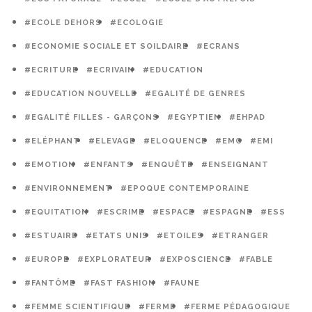
#ECOLE DEHORS
#ECOLOGIE
#ECONOMIE SOCIALE ET SOILDAIRE
#ECRANS
#ECRITURE
#ECRIVAIN
#EDUCATION
#EDUCATION NOUVELLE
#EGALITÉ DE GENRES
#EGALITÉ FILLES - GARÇONS
#EGYPTIEN
#EHPAD
#ELÉPHANT
#ELEVAGE
#ELOQUENCE
#EMC
#EMI
#EMOTION
#ENFANTS
#ENQUÊTE
#ENSEIGNANT
#ENVIRONNEMENT
#EPOQUE CONTEMPORAINE
#EQUITATION
#ESCRIME
#ESPACE
#ESPAGNE
#ESS
#ESTUAIRE
#ETATS UNIS
#ETOILES
#ETRANGER
#EUROPE
#EXPLORATEUR
#EXPOSCIENCE
#FABLE
#FANTÔME
#FAST FASHION
#FAUNE
#FEMME SCIENTIFIQUE
#FERME
#FERME PÉDAGOGIQUE