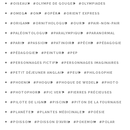
#OISEAUX
#OLYMPE DE GOUGES
#OLYMPIADES
#OMEGA
#ONF
#OPÉRA
#ORIENT EXPRESS
#ORIGAMI
#ORNITHOLOGUE
#OURS
#PAIR-NON-PAIR
#PALÉONTOLOGUE
#PARALYMPIQUE
#PARANORMAL
#PARIS
#PASSION
#PATINOIRE
#PÊCHE
#PÉDAGOGIE
#PÉDAGOGIES
#PEINTURE
#PEP
#PERSONNAGES FICTIFS
#PERSONNAGES IMAGINAIRES
#PETIT DÉJEUNER ANGLAIS
#PEUR
#PHILOSOPHIE
#PHOENIX
#PHOQUE
#PHOQUE DE WEDELL
#PHOTO
#PHOTOPHORE
#PIC VERT
#PIERRES PRÉCIEUSES
#PILOTE DE LIGNE
#PISCINE
#PITON DE LA FOURNAISE
#PLANÈTES
#PLANTES MÉDICINALES
#POÉSIE
#POISSON
#POISSON D'AVRIL
#POKEMON
#POLAR