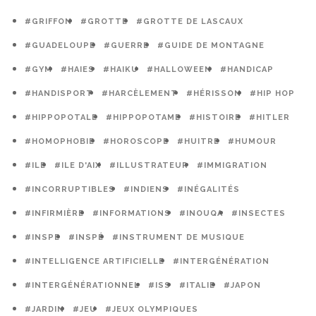
#GRIFFON
#GROTTE
#GROTTE DE LASCAUX
#GUADELOUPE
#GUERRE
#GUIDE DE MONTAGNE
#GYM
#HAIES
#HAIKU
#HALLOWEEN
#HANDICAP
#HANDISPORT
#HARCÈLEMENT
#HÉRISSON
#HIP HOP
#HIPPOPOTALE
#HIPPOPOTAME
#HISTOIRE
#HITLER
#HOMOPHOBIE
#HOROSCOPE
#HUITRE
#HUMOUR
#ILE
#ILE D'AIX
#ILLUSTRATEUR
#IMMIGRATION
#INCORRUPTIBLES
#INDIENS
#INÉGALITÉS
#INFIRMIÈRE
#INFORMATIONS
#INOUQA
#INSECTES
#INSPE
#INSPÉ
#INSTRUMENT DE MUSIQUE
#INTELLIGENCE ARTIFICIELLE
#INTERGÉNÉRATION
#INTERGÉNÉRATIONNEL
#ISS
#ITALIE
#JAPON
#JARDIN
#JEU
#JEUX OLYMPIQUES