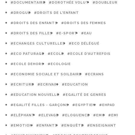
#DOCUMENTAIRE
#DOROTHÉE VOLUT
#DOUBLEUR
#DROGUE
#DROITS DE L'ENFANT
#DROITS DES ENFANTS
#DROITS DES FEMMES
#DROITS DES FILLES
#E-SPORT
#EAU
#ECHANGES CULTURELLES
#ECO DÉLÉGUÉ
#ECO PATURAGE
#ECOLE
#ECOLE D'AUTREFOIS
#ECOLE DEHORS
#ECOLOGIE
#ECONOMIE SOCIALE ET SOILDAIRE
#ECRANS
#ECRITURE
#ECRIVAIN
#EDUCATION
#EDUCATION NOUVELLE
#EGALITÉ DE GENRES
#EGALITÉ FILLES - GARÇONS
#EGYPTIEN
#EHPAD
#ELÉPHANT
#ELEVAGE
#ELOQUENCE
#EMC
#EMI
#EMOTION
#ENFANTS
#ENQUÊTE
#ENSEIGNANT