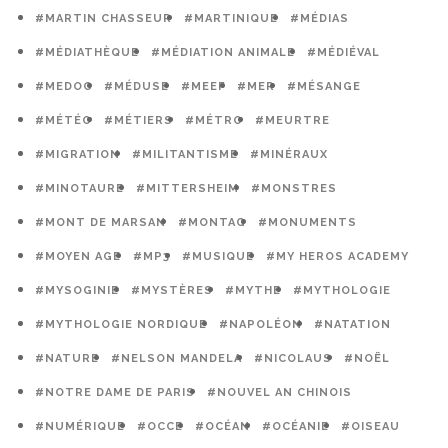
#MARTIN CHASSEUR
#MARTINIQUE
#MÉDIAS
#MÉDIATHÈQUE
#MÉDIATION ANIMALE
#MÉDIÉVAL
#MEDOC
#MÉDUSE
#MEEF
#MER
#MÉSANGE
#MÉTÉO
#MÉTIERS
#MÉTRO
#MEURTRE
#MIGRATION
#MILITANTISME
#MINÉRAUX
#MINOTAURE
#MITTERSHEIM
#MONSTRES
#MONT DE MARSAN
#MONTAG
#MONUMENTS
#MOYEN AGE
#MP3
#MUSIQUE
#MY HEROS ACADEMY
#MYSOGINIE
#MYSTÈRES
#MYTHE
#MYTHOLOGIE
#MYTHOLOGIE NORDIQUE
#NAPOLÉON
#NATATION
#NATURE
#NELSON MANDELA
#NICOLAUS
#NOËL
#NOTRE DAME DE PARIS
#NOUVEL AN CHINOIS
#NUMÉRIQUE
#OCCE
#OCÉAN
#OCÉANIE
#OISEAU