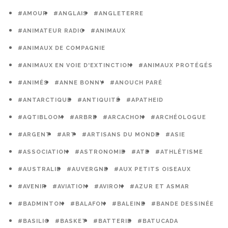
#AMOUR
#ANGLAIS
#ANGLETERRE
#ANIMATEUR RADIO
#ANIMAUX
#ANIMAUX DE COMPAGNIE
#ANIMAUX EN VOIE D'EXTINCTION
#ANIMAUX PROTÉGÉS
#ANIMÉS
#ANNE BONNY
#ANOUCH PARÉ
#ANTARCTIQUE
#ANTIQUITÉ
#APATHEID
#AQTIBLOOM
#ARBRE
#ARCACHON
#ARCHÉOLOGUE
#ARGENT
#ART
#ARTISANS DU MONDE
#ASIE
#ASSOCIATION
#ASTRONOMIE
#ATE
#ATHLÉTISME
#AUSTRALIE
#AUVERGNE
#AUX PETITS OISEAUX
#AVENIR
#AVIATION
#AVIRON
#AZUR ET ASMAR
#BADMINTON
#BALAFON
#BALEINE
#BANDE DESSINÉE
#BASILIC
#BASKET
#BATTERIE
#BATUCADA