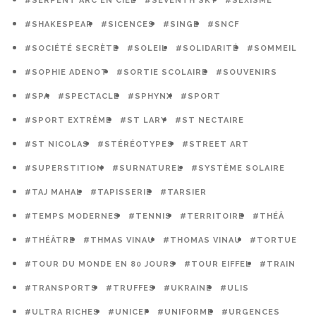
#SERPENT ARC EN CIEL
#SEVENTH SKY
#SEXISME
#SHAKESPEAR
#SICENCES
#SINGE
#SNCF
#SOCIÉTÉ SECRÈTE
#SOLEIL
#SOLIDARITÉ
#SOMMEIL
#SOPHIE ADENOT
#SORTIE SCOLAIRE
#SOUVENIRS
#SPA
#SPECTACLE
#SPHYNX
#SPORT
#SPORT EXTRÊME
#ST LARY
#ST NECTAIRE
#ST NICOLAS
#STÉRÉOTYPES
#STREET ART
#SUPERSTITION
#SURNATUREL
#SYSTÈME SOLAIRE
#TAJ MAHAL
#TAPISSERIE
#TARSIER
#TEMPS MODERNES
#TENNIS
#TERRITOIRE
#THÉÂ
#THÉÂTRE
#THMAS VINAU
#THOMAS VINAU
#TORTUE
#TOUR DU MONDE EN 80 JOURS
#TOUR EIFFEL
#TRAIN
#TRANSPORTS
#TRUFFES
#UKRAINE
#ULIS
#ULTRA RICHES
#UNICEF
#UNIFORME
#URGENCES