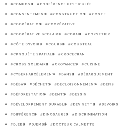
#COMPOST
#CONFÉRENCE GESTICULÉE
#CONSENTEMENT
#CONSTRUCTION
#CONTE
#COOPÉRATION
#COOPÉRATIVE
#COOPÉRATIVE SCOLAIRE
#CORAIL
#CORSETIER
#CÔTE D'IVOIRE
#COURSE
#COUSTEAU
#CPNQUÊTE SPATIALE
#CROCECRAN
#CROSS SOLIDAIRE
#CROYANCES
#CUISINE
#CYBERHARCÈLEMENT
#DANSE
#DÉBARQUEMENT
#DÉBAT
#DÉCHETS
#DÉCLOISONNEMENT
#DÉFIS
#DÉFORESTATION
#DENTS
#DESSIN
#DÉVELOPPEMENT DURABLE
#DEVINETTE
#DEVOIRS
#DIFFÉRENCE
#DINOSAURES
#DISCRIMINATION
#DJEBÉ
#DJEMBÉ
#DOCTEUR CALMETTE