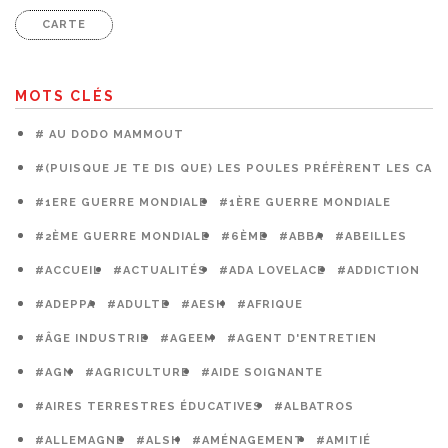
CARTE
MOTS CLÉS
# AU DODO MAMMOUT
#(PUISQUE JE TE DIS QUE) LES POULES PRÉFÈRENT LES CAG
#1ERE GUERRE MONDIALE
#1ÈRE GUERRE MONDIALE
#2ÈME GUERRE MONDIALE
#6ÈME
#ABBA
#ABEILLES
#ACCUEIL
#ACTUALITÉS
#ADA LOVELACE
#ADDICTION
#ADEPPA
#ADULTE
#AESH
#AFRIQUE
#ÂGE INDUSTRIE
#AGEEM
#AGENT D'ENTRETIEN
#AGN
#AGRICULTURE
#AIDE SOIGNANTE
#AIRES TERRESTRES ÉDUCATIVES
#ALBATROS
#ALLEMAGNE
#ALSH
#AMÉNAGEMENT
#AMITIÉ