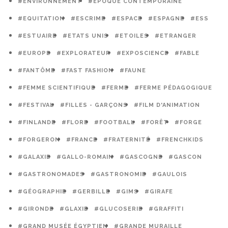
#ENVIRONNEMENT
#EPOQUE CONTEMPORAINE
#EQUITATION
#ESCRIME
#ESPACE
#ESPAGNE
#ESS
#ESTUAIRE
#ETATS UNIS
#ETOILES
#ETRANGER
#EUROPE
#EXPLORATEUR
#EXPOSCIENCE
#FABLE
#FANTÔME
#FAST FASHION
#FAUNE
#FEMME SCIENTIFIQUE
#FERME
#FERME PÉDAGOGIQUE
#FESTIVAL
#FILLES - GARÇONS
#FILM D'ANIMATION
#FINLANDE
#FLORE
#FOOTBALL
#FORÊT
#FORGE
#FORGERON
#FRANCE
#FRATERNITÉ
#FRENCHKIDS
#GALAXIE
#GALLO-ROMAIN
#GASCOGNE
#GASCON
#GASTRONOMADES
#GASTRONOMIE
#GAULOIS
#GÉOGRAPHIE
#GERBILLE
#GIMS
#GIRAFE
#GIRONDE
#GLAXIE
#GLUCOSERIE
#GRAFFITI
#GRAND MUSÉE ÉGYPTIEN
#GRANDE MURAILLE