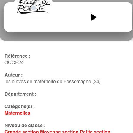
Dans-mon-champ.mp3
00:00
00:00
Référence ;
OCCE24
Auteur :
les élèves de maternelle de Fossemagne (24)
Département :
Catégorie(s) :
Maternelles
Niveau de classe :
Grande section
Moyenne section
Petite section