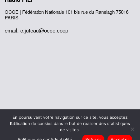
OCCE | Fédération Nationale
101 bis rue du Ranelagh
75016
PARIS
email: c.juteau@occe.coop
© 2026 Office Central de la Coopération à l'École
En poursuivant votre navigation sur ce site, vous acceptez
Mentions légales
Politique de confidentialité
l’utilisation de cookies dans le but de réaliser des statistiques
L’histoire de I’OCCE
de visites.
Politique de confidentialité
Refuser
Accepter