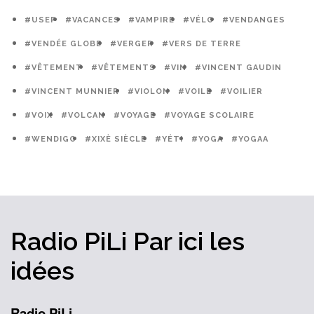
#USEP
#VACANCES
#VAMPIRE
#VÉLO
#VENDANGES
#VENDÉE GLOBE
#VERGER
#VERS DE TERRE
#VÊTEMENT
#VÊTEMENTS
#VIN
#VINCENT GAUDIN
#VINCENT MUNNIER
#VIOLON
#VOILE
#VOILIER
#VOIX
#VOLCAN
#VOYAGE
#VOYAGE SCOLAIRE
#WENDIGO
#XIXÈ SIÈCLE
#YÉTI
#YOGA
#YOGAA
Radio PiLi
Par ici
les
idées
Radio PiLi