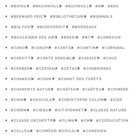
#BAYEUX
#BAZAINVILLE
#BAZINVILLE
#BD
#BDA
#BERNARD FRIOT
#BIBLIOTHÉCAIRE
#BIENNALE
#BIG FOOT
#BIODIVERSITÉ
#BORDEAUX
#BOULEVARD DES AIRS
#BRÉSIL
#BTP
#CAMROUN
#CANOË
#CANOPÉ
#CANTAL
#CANTINE
#CARNAVAL
#CAROTTE
#CARTE SENSIBLE
#CASSIOT
#CAUE
#CERBÈRE
#CERVEAU
#CÉTACÉ
#CHABRIÈRES
#CHANSON
#CHANT
#CHANT DES FORÊTS
#CHARENTE NATURE
#CHÂTEAU
#CHÂTEUA
#CHIMÈRE
#CHINE
#CHOCOLAT
#CHRISTOPHE COLOMB
#CIDE
#CINÉMA
#CIRQUE
#CITOYENNETÉ
#CLASSE NATURE
#CLASSE ORCHESTRE
#CLIMAT
#CME
#COÉDUCATION
#COLLÈGE
#COMÉDIE MUSICALE
#COMÉDIEN