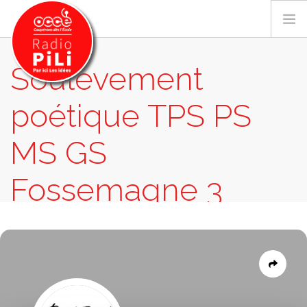
Soulèvement
poétique TPS PS
PRÉSENTATION
GRILLE DES PROGRAMMES
MS GS
EMISSIONS / PODCASTS
SUR LE TERRITOIRE
Fossemagne 3
RESSOURCES
LES ACTU.
EMISSIONS
SOULÈVEMENT POÉTIQUE TPS PS MS GS
FOSSEMAGNE 3
RECHERCHER
CONTACT