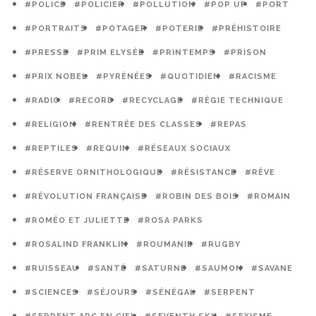
#POLICE
#POLICIER
#POLLUTION
#POP UP
#PORT
#PORTRAITS
#POTAGER
#POTERIE
#PRÉHISTOIRE
#PRESSE
#PRIM ELYSÉE
#PRINTEMPS
#PRISON
#PRIX NOBEL
#PYRÉNÉES
#QUOTIDIEN
#RACISME
#RADIO
#RECORD
#RECYCLAGE
#RÉGIE TECHNIQUE
#RELIGION
#RENTRÉE DES CLASSES
#REPAS
#REPTILES
#REQUIN
#RÉSEAUX SOCIAUX
#RÉSERVE ORNITHOLOGIQUE
#RÉSISTANCE
#RÊVE
#RÉVOLUTION FRANÇAISE
#ROBIN DES BOIS
#ROMAIN
#ROMÉO ET JULIETTE
#ROSA PARKS
#ROSALIND FRANKLIN
#ROUMANIE
#RUGBY
#RUISSEAU
#SANTÉ
#SATURNE
#SAUMON
#SAVANE
#SCIENCES
#SÉJOURS
#SÉNÉGAL
#SERPENT