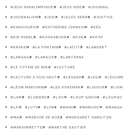
#JEUX PARALYMPIQUES
#JEUX VIDEO
#JOURNAL
#JOURNALISME
#JUDO
#JULES VERNE
#JUSTICE
#KANGOUROU
#KATHERINE JOHNSON
#KÉA
#KID PADDLE
#KOOKABURRA
#KORA
#KPOP
#KRAKEN
#LA FONTAINE
#LAÏCITÉ
#LANDART
#LANGAGE
#LANGUES
#LANTERNE
#LE TOTEM DE MIKA
#LECTURE
#LECTURE À VOIX HAUTE
#LÉGENDE
#LEGO
#LÉGUME
#LÉON MARCHAND
#LES KOKEMARS
#LIGOURE
#LION
#LIVRE
#LONDRES
#LOUP
#LOUP GAROU
#LOUPIAC
#LPO
#LUTIN
#LYNX
#MAIRIE
#MANCHOT
#MANGA
#MAO
#MARCHÉ DE NOËL
#MARGARET HAMILTON
#MARIONNETTES
#MARTHE GAUTIER