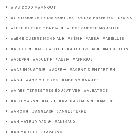
# AU DODO MAMMOUT
#(PUISQUE JE TE DIS QUE) LES POULES PRÉFÈRENT LES CAG
#1ERE GUERRE MONDIALE
#1ÈRE GUERRE MONDIALE
#2ÈME GUERRE MONDIALE
#6ÈME
#ABBA
#ABEILLES
#ACCUEIL
#ACTUALITÉS
#ADA LOVELACE
#ADDICTION
#ADEPPA
#ADULTE
#AESH
#AFRIQUE
#ÂGE INDUSTRIE
#AGEEM
#AGENT D'ENTRETIEN
#AGN
#AGRICULTURE
#AIDE SOIGNANTE
#AIRES TERRESTRES ÉDUCATIVES
#ALBATROS
#ALLEMAGNE
#ALSH
#AMÉNAGEMENT
#AMITIÉ
#AMOUR
#ANGLAIS
#ANGLETERRE
#ANIMATEUR RADIO
#ANIMAUX
#ANIMAUX DE COMPAGNIE