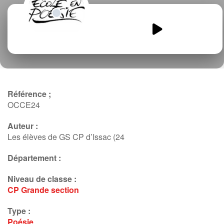
Voulez-vous-une-tasse-de-
the.mp3
00:00
00:00
Référence ;
OCCE24
Auteur :
Les élèves de GS CP d’Issac (24
Département :
Niveau de classe :
CP
Grande section
Type :
Poésie