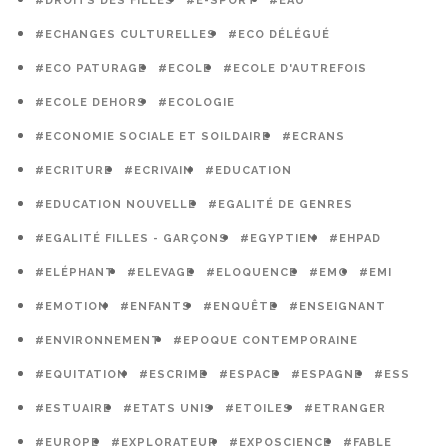
#DROITS DES FILLES
#E-SPORT
#EAU
#ECHANGES CULTURELLES
#ECO DÉLÉGUÉ
#ECO PATURAGE
#ECOLE
#ECOLE D'AUTREFOIS
#ECOLE DEHORS
#ECOLOGIE
#ECONOMIE SOCIALE ET SOILDAIRE
#ECRANS
#ECRITURE
#ECRIVAIN
#EDUCATION
#EDUCATION NOUVELLE
#EGALITÉ DE GENRES
#EGALITÉ FILLES - GARÇONS
#EGYPTIEN
#EHPAD
#ELÉPHANT
#ELEVAGE
#ELOQUENCE
#EMC
#EMI
#EMOTION
#ENFANTS
#ENQUÊTE
#ENSEIGNANT
#ENVIRONNEMENT
#EPOQUE CONTEMPORAINE
#EQUITATION
#ESCRIME
#ESPACE
#ESPAGNE
#ESS
#ESTUAIRE
#ETATS UNIS
#ETOILES
#ETRANGER
#EUROPE
#EXPLORATEUR
#EXPOSCIENCE
#FABLE