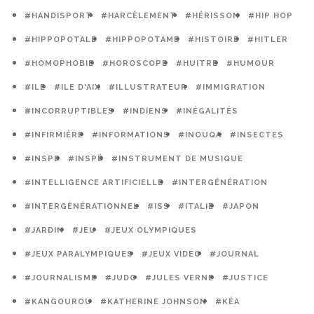
#HANDISPORT
#HARCÈLEMENT
#HÉRISSON
#HIP HOP
#HIPPOPOTALE
#HIPPOPOTAME
#HISTOIRE
#HITLER
#HOMOPHOBIE
#HOROSCOPE
#HUITRE
#HUMOUR
#ILE
#ILE D'AIX
#ILLUSTRATEUR
#IMMIGRATION
#INCORRUPTIBLES
#INDIENS
#INÉGALITÉS
#INFIRMIÈRE
#INFORMATIONS
#INOUQA
#INSECTES
#INSPE
#INSPÉ
#INSTRUMENT DE MUSIQUE
#INTELLIGENCE ARTIFICIELLE
#INTERGÉNÉRATION
#INTERGÉNÉRATIONNEL
#ISS
#ITALIE
#JAPON
#JARDIN
#JEU
#JEUX OLYMPIQUES
#JEUX PARALYMPIQUES
#JEUX VIDEO
#JOURNAL
#JOURNALISME
#JUDO
#JULES VERNE
#JUSTICE
#KANGOUROU
#KATHERINE JOHNSON
#KÉA