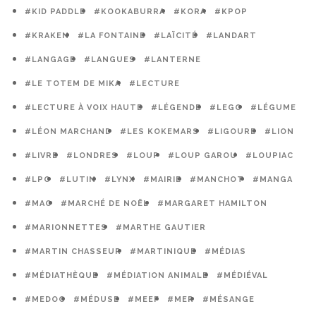
#KID PADDLE
#KOOKABURRA
#KORA
#KPOP
#KRAKEN
#LA FONTAINE
#LAÏCITÉ
#LANDART
#LANGAGE
#LANGUES
#LANTERNE
#LE TOTEM DE MIKA
#LECTURE
#LECTURE À VOIX HAUTE
#LÉGENDE
#LEGO
#LÉGUME
#LÉON MARCHAND
#LES KOKEMARS
#LIGOURE
#LION
#LIVRE
#LONDRES
#LOUP
#LOUP GAROU
#LOUPIAC
#LPO
#LUTIN
#LYNX
#MAIRIE
#MANCHOT
#MANGA
#MAO
#MARCHÉ DE NOËL
#MARGARET HAMILTON
#MARIONNETTES
#MARTHE GAUTIER
#MARTIN CHASSEUR
#MARTINIQUE
#MÉDIAS
#MÉDIATHÈQUE
#MÉDIATION ANIMALE
#MÉDIÉVAL
#MEDOC
#MÉDUSE
#MEEF
#MER
#MÉSANGE