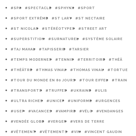
#SPA
#SPECTACLE
#SPHYNX
#SPORT
#SPORT EXTRÊME
#ST LARY
#ST NECTAIRE
#ST NICOLAS
#STÉRÉOTYPES
#STREET ART
#SUPERSTITION
#SURNATUREL
#SYSTÈME SOLAIRE
#TAJ MAHAL
#TAPISSERIE
#TARSIER
#TEMPS MODERNES
#TENNIS
#TERRITOIRE
#THÉÂ
#THÉÂTRE
#THMAS VINAU
#THOMAS VINAU
#TORTUE
#TOUR DU MONDE EN 80 JOURS
#TOUR EIFFEL
#TRAIN
#TRANSPORTS
#TRUFFES
#UKRAINE
#ULIS
#ULTRA RICHES
#UNICEF
#UNIFORME
#URGENCES
#USEP
#VACANCES
#VAMPIRE
#VÉLO
#VENDANGES
#VENDÉE GLOBE
#VERGER
#VERS DE TERRE
#VÊTEMENT
#VÊTEMENTS
#VIN
#VINCENT GAUDIN