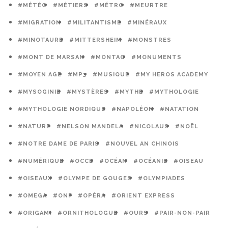
#MÉTÉO
#MÉTIERS
#MÉTRO
#MEURTRE
#MIGRATION
#MILITANTISME
#MINÉRAUX
#MINOTAURE
#MITTERSHEIM
#MONSTRES
#MONT DE MARSAN
#MONTAG
#MONUMENTS
#MOYEN AGE
#MP3
#MUSIQUE
#MY HEROS ACADEMY
#MYSOGINIE
#MYSTÈRES
#MYTHE
#MYTHOLOGIE
#MYTHOLOGIE NORDIQUE
#NAPOLÉON
#NATATION
#NATURE
#NELSON MANDELA
#NICOLAUS
#NOËL
#NOTRE DAME DE PARIS
#NOUVEL AN CHINOIS
#NUMÉRIQUE
#OCCE
#OCÉAN
#OCÉANIE
#OISEAU
#OISEAUX
#OLYMPE DE GOUGES
#OLYMPIADES
#OMEGA
#ONF
#OPÉRA
#ORIENT EXPRESS
#ORIGAMI
#ORNITHOLOGUE
#OURS
#PAIR-NON-PAIR