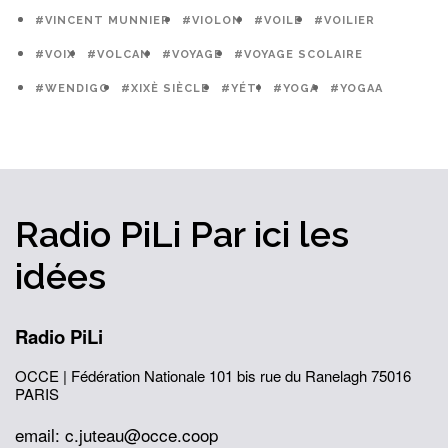
#VINCENT MUNNIER
#VIOLON
#VOILE
#VOILIER
#VOIX
#VOLCAN
#VOYAGE
#VOYAGE SCOLAIRE
#WENDIGO
#XIXÈ SIÈCLE
#YÉTI
#YOGA
#YOGAA
Radio PiLi
Par ici
les
idées
Radio PiLi
OCCE | Fédération Nationale
101 bis rue du Ranelagh
75016
PARIS
email: c.juteau@occe.coop