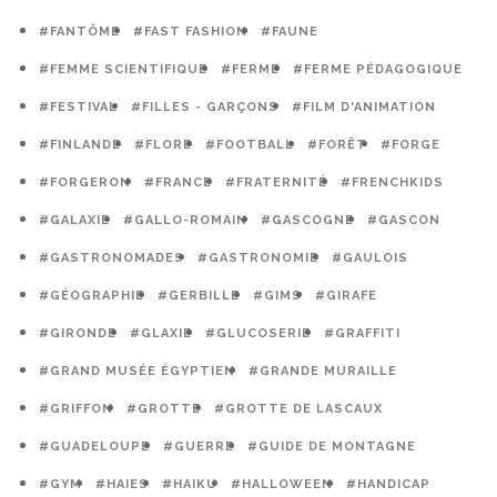
#FANTÔME
#FAST FASHION
#FAUNE
#FEMME SCIENTIFIQUE
#FERME
#FERME PÉDAGOGIQUE
#FESTIVAL
#FILLES - GARÇONS
#FILM D'ANIMATION
#FINLANDE
#FLORE
#FOOTBALL
#FORÊT
#FORGE
#FORGERON
#FRANCE
#FRATERNITÉ
#FRENCHKIDS
#GALAXIE
#GALLO-ROMAIN
#GASCOGNE
#GASCON
#GASTRONOMADES
#GASTRONOMIE
#GAULOIS
#GÉOGRAPHIE
#GERBILLE
#GIMS
#GIRAFE
#GIRONDE
#GLAXIE
#GLUCOSERIE
#GRAFFITI
#GRAND MUSÉE ÉGYPTIEN
#GRANDE MURAILLE
#GRIFFON
#GROTTE
#GROTTE DE LASCAUX
#GUADELOUPE
#GUERRE
#GUIDE DE MONTAGNE
#GYM
#HAIES
#HAIKU
#HALLOWEEN
#HANDICAP