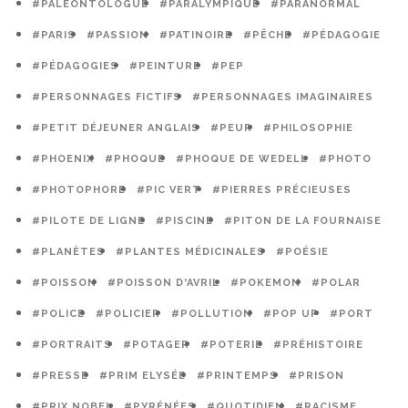
#PALÉONTOLOGUE
#PARALYMPIQUE
#PARANORMAL
#PARIS
#PASSION
#PATINOIRE
#PÊCHE
#PÉDAGOGIE
#PÉDAGOGIES
#PEINTURE
#PEP
#PERSONNAGES FICTIFS
#PERSONNAGES IMAGINAIRES
#PETIT DÉJEUNER ANGLAIS
#PEUR
#PHILOSOPHIE
#PHOENIX
#PHOQUE
#PHOQUE DE WEDELL
#PHOTO
#PHOTOPHORE
#PIC VERT
#PIERRES PRÉCIEUSES
#PILOTE DE LIGNE
#PISCINE
#PITON DE LA FOURNAISE
#PLANÈTES
#PLANTES MÉDICINALES
#POÉSIE
#POISSON
#POISSON D'AVRIL
#POKEMON
#POLAR
#POLICE
#POLICIER
#POLLUTION
#POP UP
#PORT
#PORTRAITS
#POTAGER
#POTERIE
#PRÉHISTOIRE
#PRESSE
#PRIM ELYSÉE
#PRINTEMPS
#PRISON
#PRIX NOBEL
#PYRÉNÉES
#QUOTIDIEN
#RACISME