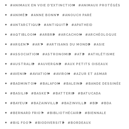
#ANIMAUX EN VOIE D'EXTINCTION
#ANIMAUX PROTÉGÉS
#ANIMÉS
#ANNE BONNY
#ANOUCH PARÉ
#ANTARCTIQUE
#ANTIQUITÉ
#APATHEID
#AQTIBLOOM
#ARBRE
#ARCACHON
#ARCHÉOLOGUE
#ARGENT
#ART
#ARTISANS DU MONDE
#ASIE
#ASSOCIATION
#ASTRONOMIE
#ATE
#ATHLÉTISME
#AUSTRALIE
#AUVERGNE
#AUX PETITS OISEAUX
#AVENIR
#AVIATION
#AVIRON
#AZUR ET ASMAR
#BADMINTON
#BALAFON
#BALEINE
#BANDE DESSINÉE
#BASILIC
#BASKET
#BATTERIE
#BATUCADA
#BAYEUX
#BAZAINVILLE
#BAZINVILLE
#BD
#BDA
#BERNARD FRIOT
#BIBLIOTHÉCAIRE
#BIENNALE
#BIG FOOT
#BIODIVERSITÉ
#BORDEAUX