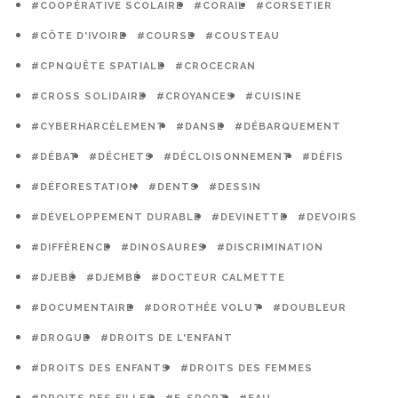
#COOPÉRATIVE SCOLAIRE
#CORAIL
#CORSETIER
#CÔTE D'IVOIRE
#COURSE
#COUSTEAU
#CPNQUÊTE SPATIALE
#CROCECRAN
#CROSS SOLIDAIRE
#CROYANCES
#CUISINE
#CYBERHARCÈLEMENT
#DANSE
#DÉBARQUEMENT
#DÉBAT
#DÉCHETS
#DÉCLOISONNEMENT
#DÉFIS
#DÉFORESTATION
#DENTS
#DESSIN
#DÉVELOPPEMENT DURABLE
#DEVINETTE
#DEVOIRS
#DIFFÉRENCE
#DINOSAURES
#DISCRIMINATION
#DJEBÉ
#DJEMBÉ
#DOCTEUR CALMETTE
#DOCUMENTAIRE
#DOROTHÉE VOLUT
#DOUBLEUR
#DROGUE
#DROITS DE L'ENFANT
#DROITS DES ENFANTS
#DROITS DES FEMMES