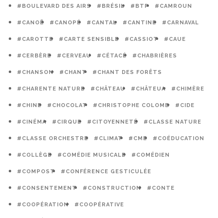
#BOULEVARD DES AIRS
#BRÉSIL
#BTP
#CAMROUN
#CANOË
#CANOPÉ
#CANTAL
#CANTINE
#CARNAVAL
#CAROTTE
#CARTE SENSIBLE
#CASSIOT
#CAUE
#CERBÈRE
#CERVEAU
#CÉTACÉ
#CHABRIÈRES
#CHANSON
#CHANT
#CHANT DES FORÊTS
#CHARENTE NATURE
#CHÂTEAU
#CHÂTEUA
#CHIMÈRE
#CHINE
#CHOCOLAT
#CHRISTOPHE COLOMB
#CIDE
#CINÉMA
#CIRQUE
#CITOYENNETÉ
#CLASSE NATURE
#CLASSE ORCHESTRE
#CLIMAT
#CME
#COÉDUCATION
#COLLÈGE
#COMÉDIE MUSICALE
#COMÉDIEN
#COMPOST
#CONFÉRENCE GESTICULÉE
#CONSENTEMENT
#CONSTRUCTION
#CONTE
#COOPÉRATION
#COOPÉRATIVE