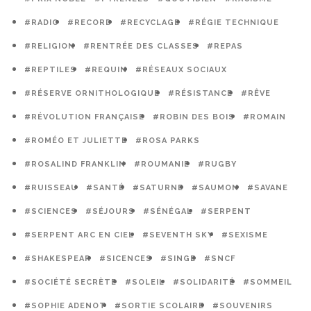
#RADIO
#RECORD
#RECYCLAGE
#RÉGIE TECHNIQUE
#RELIGION
#RENTRÉE DES CLASSES
#REPAS
#REPTILES
#REQUIN
#RÉSEAUX SOCIAUX
#RÉSERVE ORNITHOLOGIQUE
#RÉSISTANCE
#RÊVE
#RÉVOLUTION FRANÇAISE
#ROBIN DES BOIS
#ROMAIN
#ROMÉO ET JULIETTE
#ROSA PARKS
#ROSALIND FRANKLIN
#ROUMANIE
#RUGBY
#RUISSEAU
#SANTÉ
#SATURNE
#SAUMON
#SAVANE
#SCIENCES
#SÉJOURS
#SÉNÉGAL
#SERPENT
#SERPENT ARC EN CIEL
#SEVENTH SKY
#SEXISME
#SHAKESPEAR
#SICENCES
#SINGE
#SNCF
#SOCIÉTÉ SECRÈTE
#SOLEIL
#SOLIDARITÉ
#SOMMEIL
#SOPHIE ADENOT
#SORTIE SCOLAIRE
#SOUVENIRS