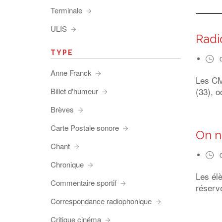
Terminale
ULIS
Radi
TYPE
Anne Franck
Les CM1
(33), o
Billet d'humeur
Brèves
Carte Postale sonore
On n
Chant
Chronique
Les él
Commentaire sportif
réserve
Correspondance radiophonique
Critique cinéma