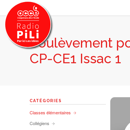
Soulèvement po
PRÉSENTATION
CP-CE1 Issac 1
GRILLE DES PROGRAMMES
EMISSIONS / PODCASTS
SUR LE TERRITOIRE
RESSOURCES
LES ACTU.
CATÉGORIES
RECHERCHER
Classes élémentaires
CONTACT
Collégiens