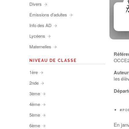
Divers
Emissions d'adultes
Info des AD
Lycéens
Maternelles
Référe
OCCE
NIVEAU DE CLASSE
1ère
Auteur 
les élè
2nde
Départ
3ème
4ème
#POÉ
5ème
En jan
6ème