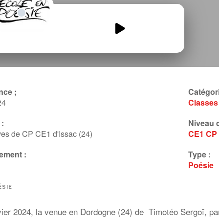
Le-Gomogom-Hugo-Raphael.mp3
00:00
00:00
nce ;
Catégori
24
Classes
:
Niveau d
ves de CP CE1 d'Issac (24)
CE1
CP
ement :
Type :
Poésie
SIE
vier 2024, la venue en Dordogne (24) de Timotéo Sergoï, par