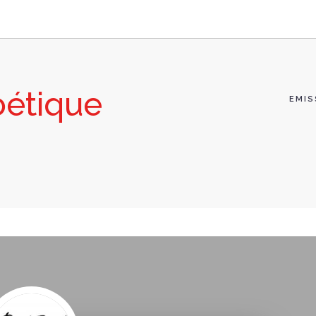
étique
EMIS