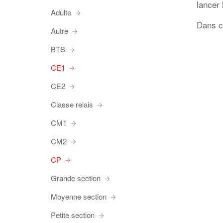
lancer 
Adulte
Dans c
Autre
BTS
CE1
CE2
Classe relais
CM1
CM2
CP
Grande section
Moyenne section
Petite section