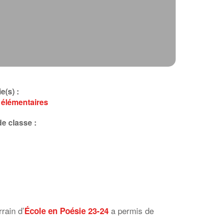
e(s) :
 élémentaires
e classe :
rain d’
a permis de
École en Poésie 23-24