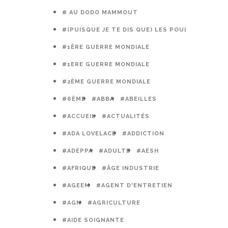
# AU DODO MAMMOUT
#(PUISQUE JE TE DIS QUE) LES POULES PRÉFÈR
#1ÈRE GUERRE MONDIALE
#1ERE GUERRE MONDIALE
#2ÈME GUERRE MONDIALE
#6ÈME
#ABBA
#ABEILLES
#ACCUEIL
#ACTUALITÉS
#ADA LOVELACE
#ADDICTION
#ADEPPA
#ADULTE
#AESH
#AFRIQUE
#ÂGE INDUSTRIE
#AGEEM
#AGENT D'ENTRETIEN
#AGN
#AGRICULTURE
#AIDE SOIGNANTE