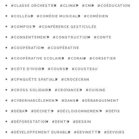
#CLASSE ORCHESTRE
#CLIMAT
#CME
#COÉDUCATION
#COLLÈGE
#COMÉDIE MUSICALE
#COMÉDIEN
#COMPOST
#CONFÉRENCE GESTICULÉE
#CONSENTEMENT
#CONSTRUCTION
#CONTE
#COOPÉRATION
#COOPÉRATIVE
#COOPÉRATIVE SCOLAIRE
#CORAIL
#CORSETIER
#CÔTE D'IVOIRE
#COURSE
#COUSTEAU
#CPNQUÊTE SPATIALE
#CROCECRAN
#CROSS SOLIDAIRE
#CROYANCES
#CUISINE
#CYBERHARCÈLEMENT
#DANSE
#DÉBARQUEMENT
#DÉBAT
#DÉCHETS
#DÉCLOISONNEMENT
#DÉFIS
#DÉFORESTATION
#DENTS
#DESSIN
#DÉVELOPPEMENT DURABLE
#DEVINETTE
#DEVOIRS