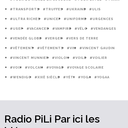
#TRANSPORTS
#TRUFFES
#UKRAINE
#ULIS
#ULTRA RICHES
#UNICEF
#UNIFORME
#URGENCES
#USEP
#VACANCES
#VAMPIRE
#VÉLO
#VENDANGES
#VENDÉE GLOBE
#VERGER
#VERS DE TERRE
#VÊTEMENT
#VÊTEMENTS
#VIN
#VINCENT GAUDIN
#VINCENT MUNNIER
#VIOLON
#VOILE
#VOILIER
#VOIX
#VOLCAN
#VOYAGE
#VOYAGE SCOLAIRE
#WENDIGO
#XIXÈ SIÈCLE
#YÉTI
#YOGA
#YOGAA
Radio PiLi
Par ici
les