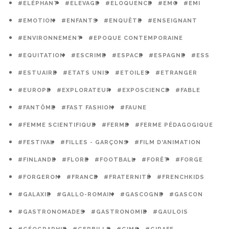
#ELÉPHANT
#ELEVAGE
#ELOQUENCE
#EMC
#EMI
#EMOTION
#ENFANTS
#ENQUÊTE
#ENSEIGNANT
#ENVIRONNEMENT
#EPOQUE CONTEMPORAINE
#EQUITATION
#ESCRIME
#ESPACE
#ESPAGNE
#ESS
#ESTUAIRE
#ETATS UNIS
#ETOILES
#ETRANGER
#EUROPE
#EXPLORATEUR
#EXPOSCIENCE
#FABLE
#FANTÔME
#FAST FASHION
#FAUNE
#FEMME SCIENTIFIQUE
#FERME
#FERME PÉDAGOGIQUE
#FESTIVAL
#FILLES - GARÇONS
#FILM D'ANIMATION
#FINLANDE
#FLORE
#FOOTBALL
#FORÊT
#FORGE
#FORGERON
#FRANCE
#FRATERNITÉ
#FRENCHKIDS
#GALAXIE
#GALLO-ROMAIN
#GASCOGNE
#GASCON
#GASTRONOMADES
#GASTRONOMIE
#GAULOIS