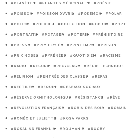
#PLANÈTES
#PLANTES MÉDICINALES
#POÉSIE
#POISSON
#POISSON D'AVRIL
#POKEMON
#POLAR
#POLICE
#POLICIER
#POLLUTION
#POP UP
#PORT
#PORTRAITS
#POTAGER
#POTERIE
#PRÉHISTOIRE
#PRESSE
#PRIM ELYSÉE
#PRINTEMPS
#PRISON
#PRIX NOBEL
#PYRÉNÉES
#QUOTIDIEN
#RACISME
#RADIO
#RECORD
#RECYCLAGE
#RÉGIE TECHNIQUE
#RELIGION
#RENTRÉE DES CLASSES
#REPAS
#REPTILES
#REQUIN
#RÉSEAUX SOCIAUX
#RÉSERVE ORNITHOLOGIQUE
#RÉSISTANCE
#RÊVE
#RÉVOLUTION FRANÇAISE
#ROBIN DES BOIS
#ROMAIN
#ROMÉO ET JULIETTE
#ROSA PARKS
#ROSALIND FRANKLIN
#ROUMANIE
#RUGBY