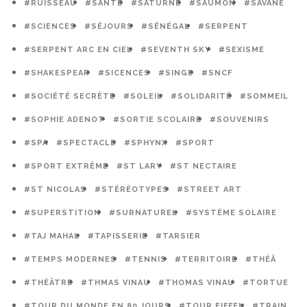
#RUISSEAU
#SANTÉ
#SATURNE
#SAUMON
#SAVANE
#SCIENCES
#SÉJOURS
#SÉNÉGAL
#SERPENT
#SERPENT ARC EN CIEL
#SEVENTH SKY
#SEXISME
#SHAKESPEAR
#SICENCES
#SINGE
#SNCF
#SOCIÉTÉ SECRÈTE
#SOLEIL
#SOLIDARITÉ
#SOMMEIL
#SOPHIE ADENOT
#SORTIE SCOLAIRE
#SOUVENIRS
#SPA
#SPECTACLE
#SPHYNX
#SPORT
#SPORT EXTRÊME
#ST LARY
#ST NECTAIRE
#ST NICOLAS
#STÉRÉOTYPES
#STREET ART
#SUPERSTITION
#SURNATUREL
#SYSTÈME SOLAIRE
#TAJ MAHAL
#TAPISSERIE
#TARSIER
#TEMPS MODERNES
#TENNIS
#TERRITOIRE
#THÉÂ
#THÉÂTRE
#THMAS VINAU
#THOMAS VINAU
#TORTUE
#TOUR DU MONDE EN 80 JOURS
#TOUR EIFFEL
#TRAIN