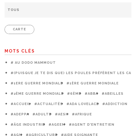
CARTE
MOTS CLÉS
# AU DODO MAMMOUT
#(PUISQUE JE TE DIS QUE) LES POULES PRÉFÈRENT LES CAG
#1ERE GUERRE MONDIALE
#1ÈRE GUERRE MONDIALE
#2ÈME GUERRE MONDIALE
#6ÈME
#ABBA
#ABEILLES
#ACCUEIL
#ACTUALITÉS
#ADA LOVELACE
#ADDICTION
#ADEPPA
#ADULTE
#AESH
#AFRIQUE
#ÂGE INDUSTRIE
#AGEEM
#AGENT D'ENTRETIEN
#AGN
#AGRICULTURE
#AIDE SOIGNANTE