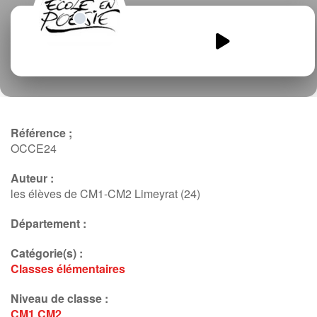
Frontiere-des-temps-anciens.mp3
00:00
00:00
Référence ;
OCCE24
Auteur :
les élèves de CM1-CM2 Limeyrat (24)
Département :
Catégorie(s) :
Classes élémentaires
Niveau de classe :
CM1
CM2