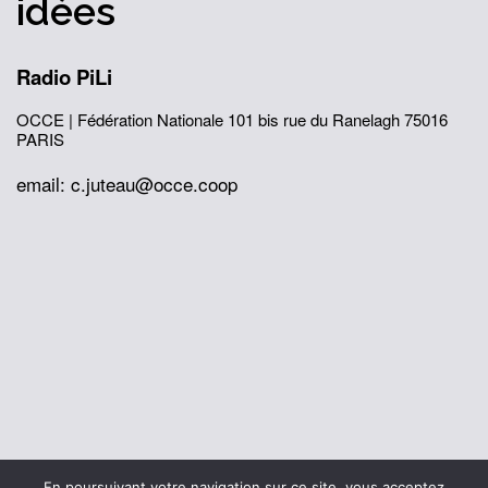
idées
Radio PiLi
OCCE | Fédération Nationale
101 bis rue du Ranelagh
75016
PARIS
email: c.juteau@occe.coop
© 2026 Office Central de la Coopération à l'École
En poursuivant votre navigation sur ce site, vous acceptez