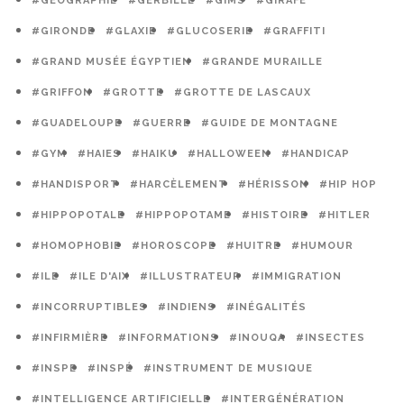
#GÉOGRAPHIE
#GERBILLE
#GIMS
#GIRAFE
#GIRONDE
#GLAXIE
#GLUCOSERIE
#GRAFFITI
#GRAND MUSÉE ÉGYPTIEN
#GRANDE MURAILLE
#GRIFFON
#GROTTE
#GROTTE DE LASCAUX
#GUADELOUPE
#GUERRE
#GUIDE DE MONTAGNE
#GYM
#HAIES
#HAIKU
#HALLOWEEN
#HANDICAP
#HANDISPORT
#HARCÈLEMENT
#HÉRISSON
#HIP HOP
#HIPPOPOTALE
#HIPPOPOTAME
#HISTOIRE
#HITLER
#HOMOPHOBIE
#HOROSCOPE
#HUITRE
#HUMOUR
#ILE
#ILE D'AIX
#ILLUSTRATEUR
#IMMIGRATION
#INCORRUPTIBLES
#INDIENS
#INÉGALITÉS
#INFIRMIÈRE
#INFORMATIONS
#INOUQA
#INSECTES
#INSPE
#INSPÉ
#INSTRUMENT DE MUSIQUE
#INTELLIGENCE ARTIFICIELLE
#INTERGÉNÉRATION