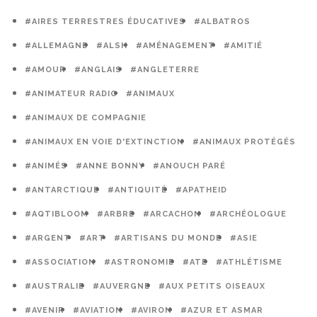
#AIRES TERRESTRES ÉDUCATIVES
#ALBATROS
#ALLEMAGNE
#ALSH
#AMÉNAGEMENT
#AMITIÉ
#AMOUR
#ANGLAIS
#ANGLETERRE
#ANIMATEUR RADIO
#ANIMAUX
#ANIMAUX DE COMPAGNIE
#ANIMAUX EN VOIE D'EXTINCTION
#ANIMAUX PROTÉGÉS
#ANIMÉS
#ANNE BONNY
#ANOUCH PARÉ
#ANTARCTIQUE
#ANTIQUITÉ
#APATHEID
#AQTIBLOOM
#ARBRE
#ARCACHON
#ARCHÉOLOGUE
#ARGENT
#ART
#ARTISANS DU MONDE
#ASIE
#ASSOCIATION
#ASTRONOMIE
#ATE
#ATHLÉTISME
#AUSTRALIE
#AUVERGNE
#AUX PETITS OISEAUX
#AVENIR
#AVIATION
#AVIRON
#AZUR ET ASMAR