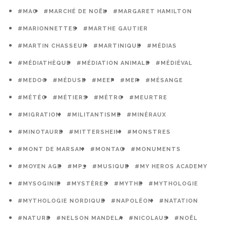
#MAO
#MARCHÉ DE NOËL
#MARGARET HAMILTON
#MARIONNETTES
#MARTHE GAUTIER
#MARTIN CHASSEUR
#MARTINIQUE
#MÉDIAS
#MÉDIATHÈQUE
#MÉDIATION ANIMALE
#MÉDIÉVAL
#MEDOC
#MÉDUSE
#MEEF
#MER
#MÉSANGE
#MÉTÉO
#MÉTIERS
#MÉTRO
#MEURTRE
#MIGRATION
#MILITANTISME
#MINÉRAUX
#MINOTAURE
#MITTERSHEIM
#MONSTRES
#MONT DE MARSAN
#MONTAG
#MONUMENTS
#MOYEN AGE
#MP3
#MUSIQUE
#MY HEROS ACADEMY
#MYSOGINIE
#MYSTÈRES
#MYTHE
#MYTHOLOGIE
#MYTHOLOGIE NORDIQUE
#NAPOLÉON
#NATATION
#NATURE
#NELSON MANDELA
#NICOLAUS
#NOËL