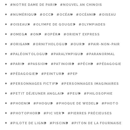
#NOTRE DAME DE PARIS
#NOUVEL AN CHINOIS
#NUMÉRIQUE
#OCCE
#OCÉAN
#OCÉANIE
#OISEAU
#OISEAUX
#OLYMPE DE GOUGES
#OLYMPIADES
#OMEGA
#ONF
#OPÉRA
#ORIENT EXPRESS
#ORIGAMI
#ORNITHOLOGUE
#OURS
#PAIR-NON-PAIR
#PALÉONTOLOGUE
#PARALYMPIQUE
#PARANORMAL
#PARIS
#PASSION
#PATINOIRE
#PÊCHE
#PÉDAGOGIE
#PÉDAGOGIES
#PEINTURE
#PEP
#PERSONNAGES FICTIFS
#PERSONNAGES IMAGINAIRES
#PETIT DÉJEUNER ANGLAIS
#PEUR
#PHILOSOPHIE
#PHOENIX
#PHOQUE
#PHOQUE DE WEDELL
#PHOTO
#PHOTOPHORE
#PIC VERT
#PIERRES PRÉCIEUSES
#PILOTE DE LIGNE
#PISCINE
#PITON DE LA FOURNAISE