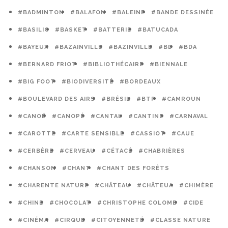
#BADMINTON
#BALAFON
#BALEINE
#BANDE DESSINÉE
#BASILIC
#BASKET
#BATTERIE
#BATUCADA
#BAYEUX
#BAZAINVILLE
#BAZINVILLE
#BD
#BDA
#BERNARD FRIOT
#BIBLIOTHÉCAIRE
#BIENNALE
#BIG FOOT
#BIODIVERSITÉ
#BORDEAUX
#BOULEVARD DES AIRS
#BRÉSIL
#BTP
#CAMROUN
#CANOË
#CANOPÉ
#CANTAL
#CANTINE
#CARNAVAL
#CAROTTE
#CARTE SENSIBLE
#CASSIOT
#CAUE
#CERBÈRE
#CERVEAU
#CÉTACÉ
#CHABRIÈRES
#CHANSON
#CHANT
#CHANT DES FORÊTS
#CHARENTE NATURE
#CHÂTEAU
#CHÂTEUA
#CHIMÈRE
#CHINE
#CHOCOLAT
#CHRISTOPHE COLOMB
#CIDE
#CINÉMA
#CIRQUE
#CITOYENNETÉ
#CLASSE NATURE