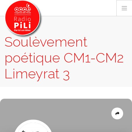
Soulèvement
PRÉSENTATION
poétique CM1-CM2
GRILLE DES PROGRAMMES
EMISSIONS / PODCASTS
Limeyrat 3
SUR LE TERRITOIRE
RESSOURCES
EMISSIONS
SOULÈVEMENT POÉTIQUE CM1-CM2 LIMEYRAT
LES ACTU.
3
RECHERCHER
CONTACT