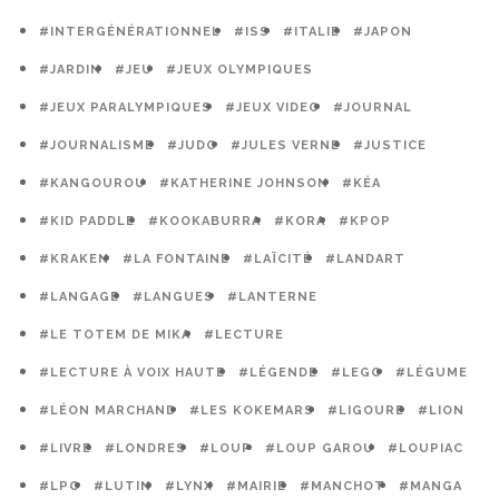
#INTERGÉNÉRATIONNEL
#ISS
#ITALIE
#JAPON
#JARDIN
#JEU
#JEUX OLYMPIQUES
#JEUX PARALYMPIQUES
#JEUX VIDEO
#JOURNAL
#JOURNALISME
#JUDO
#JULES VERNE
#JUSTICE
#KANGOUROU
#KATHERINE JOHNSON
#KÉA
#KID PADDLE
#KOOKABURRA
#KORA
#KPOP
#KRAKEN
#LA FONTAINE
#LAÏCITÉ
#LANDART
#LANGAGE
#LANGUES
#LANTERNE
#LE TOTEM DE MIKA
#LECTURE
#LECTURE À VOIX HAUTE
#LÉGENDE
#LEGO
#LÉGUME
#LÉON MARCHAND
#LES KOKEMARS
#LIGOURE
#LION
#LIVRE
#LONDRES
#LOUP
#LOUP GAROU
#LOUPIAC
#LPO
#LUTIN
#LYNX
#MAIRIE
#MANCHOT
#MANGA