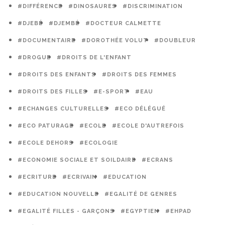
#DIFFÉRENCE
#DINOSAURES
#DISCRIMINATION
#DJEBÉ
#DJEMBÉ
#DOCTEUR CALMETTE
#DOCUMENTAIRE
#DOROTHÉE VOLUT
#DOUBLEUR
#DROGUE
#DROITS DE L'ENFANT
#DROITS DES ENFANTS
#DROITS DES FEMMES
#DROITS DES FILLES
#E-SPORT
#EAU
#ECHANGES CULTURELLES
#ECO DÉLÉGUÉ
#ECO PATURAGE
#ECOLE
#ECOLE D'AUTREFOIS
#ECOLE DEHORS
#ECOLOGIE
#ECONOMIE SOCIALE ET SOILDAIRE
#ECRANS
#ECRITURE
#ECRIVAIN
#EDUCATION
#EDUCATION NOUVELLE
#EGALITÉ DE GENRES
#EGALITÉ FILLES - GARÇONS
#EGYPTIEN
#EHPAD