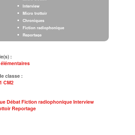
Interview
Micro trottoir
Chroniques
Fiction radiophonique
Reportage
Micro trottoir
Interview
e(s) :
Débat
 élémentaires
e classe :
1
CM2
que
Débat
Fiction radiophonique
Interview
ottoir
Reportage