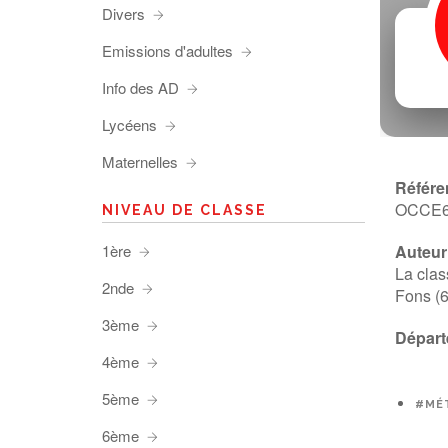
Divers
Emissions d'adultes
Info des AD
Lycéens
Maternelles
Référe
OCCE
NIVEAU DE CLASSE
1ère
Auteur 
La clas
2nde
Fons (6
3ème
Départ
4ème
5ème
#MÉ
6ème