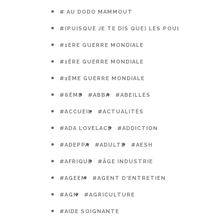
# AU DODO MAMMOUT
#(PUISQUE JE TE DIS QUE) LES POULES PRÉFÈR
#1ERE GUERRE MONDIALE
#1ÈRE GUERRE MONDIALE
#2ÈME GUERRE MONDIALE
#6ÈME
#ABBA
#ABEILLES
#ACCUEIL
#ACTUALITÉS
#ADA LOVELACE
#ADDICTION
#ADEPPA
#ADULTE
#AESH
#AFRIQUE
#ÂGE INDUSTRIE
#AGEEM
#AGENT D'ENTRETIEN
#AGN
#AGRICULTURE
#AIDE SOIGNANTE