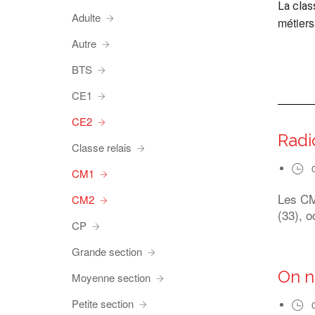
La clas
Adulte
métiers
Autre
BTS
CE1
CE2
Radi
Classe relais
CM1
Les CM1
CM2
(33), o
CP
Grande section
On n
Moyenne section
Petite section