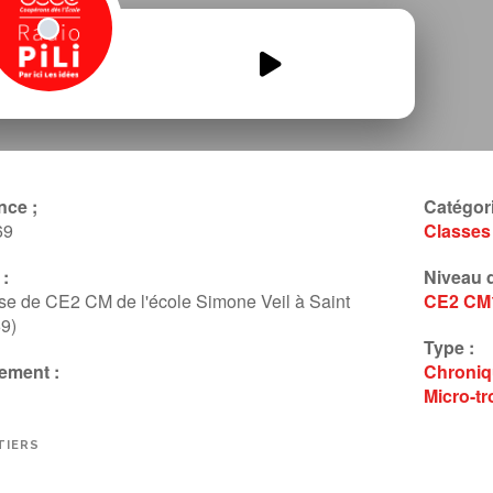
Simone-Radio.mp3
00:00
00:00
nce ;
Catégori
69
Classes
:
Niveau d
se de CE2 CM de l'école Simone Veil à Saint
CE2
CM
9)
Type :
ement :
Chroni
Micro-tr
TIERS