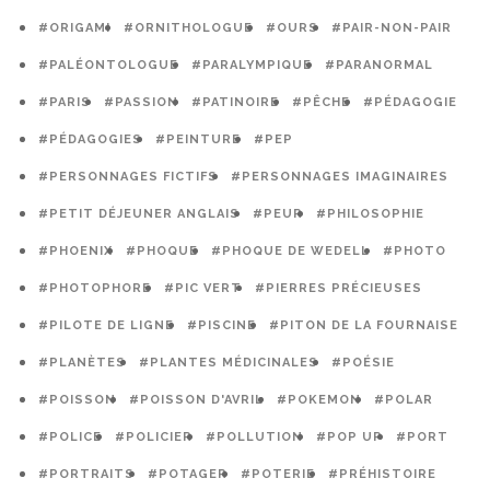
#ORIGAMI
#ORNITHOLOGUE
#OURS
#PAIR-NON-PAIR
#PALÉONTOLOGUE
#PARALYMPIQUE
#PARANORMAL
#PARIS
#PASSION
#PATINOIRE
#PÊCHE
#PÉDAGOGIE
#PÉDAGOGIES
#PEINTURE
#PEP
#PERSONNAGES FICTIFS
#PERSONNAGES IMAGINAIRES
#PETIT DÉJEUNER ANGLAIS
#PEUR
#PHILOSOPHIE
#PHOENIX
#PHOQUE
#PHOQUE DE WEDELL
#PHOTO
#PHOTOPHORE
#PIC VERT
#PIERRES PRÉCIEUSES
#PILOTE DE LIGNE
#PISCINE
#PITON DE LA FOURNAISE
#PLANÈTES
#PLANTES MÉDICINALES
#POÉSIE
#POISSON
#POISSON D'AVRIL
#POKEMON
#POLAR
#POLICE
#POLICIER
#POLLUTION
#POP UP
#PORT
#PORTRAITS
#POTAGER
#POTERIE
#PRÉHISTOIRE