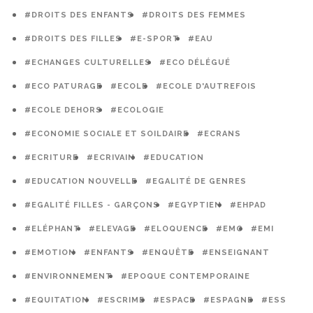
#DROITS DES ENFANTS
#DROITS DES FEMMES
#DROITS DES FILLES
#E-SPORT
#EAU
#ECHANGES CULTURELLES
#ECO DÉLÉGUÉ
#ECO PATURAGE
#ECOLE
#ECOLE D'AUTREFOIS
#ECOLE DEHORS
#ECOLOGIE
#ECONOMIE SOCIALE ET SOILDAIRE
#ECRANS
#ECRITURE
#ECRIVAIN
#EDUCATION
#EDUCATION NOUVELLE
#EGALITÉ DE GENRES
#EGALITÉ FILLES - GARÇONS
#EGYPTIEN
#EHPAD
#ELÉPHANT
#ELEVAGE
#ELOQUENCE
#EMC
#EMI
#EMOTION
#ENFANTS
#ENQUÊTE
#ENSEIGNANT
#ENVIRONNEMENT
#EPOQUE CONTEMPORAINE
#EQUITATION
#ESCRIME
#ESPACE
#ESPAGNE
#ESS