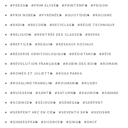
#PRESSE
#PRIM ELYSÉE
#PRINTEMPS
#PRISON
#PRIX NOBEL
#PYRÉNÉES
#QUOTIDIEN
#RACISME
#RADIO
#RECORD
#RECYCLAGE
#RÉGIE TECHNIQUE
#RELIGION
#RENTRÉE DES CLASSES
#REPAS
#REPTILES
#REQUIN
#RÉSEAUX SOCIAUX
#RÉSERVE ORNITHOLOGIQUE
#RÉSISTANCE
#RÊVE
#RÉVOLUTION FRANÇAISE
#ROBIN DES BOIS
#ROMAIN
#ROMÉO ET JULIETTE
#ROSA PARKS
#ROSALIND FRANKLIN
#ROUMANIE
#RUGBY
#RUISSEAU
#SANTÉ
#SATURNE
#SAUMON
#SAVANE
#SCIENCES
#SÉJOURS
#SÉNÉGAL
#SERPENT
#SERPENT ARC EN CIEL
#SEVENTH SKY
#SEXISME
#SHAKESPEAR
#SICENCES
#SINGE
#SNCF