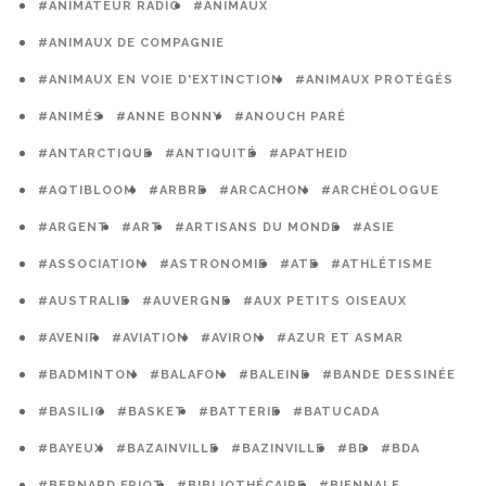
#ANIMATEUR RADIO
#ANIMAUX
#ANIMAUX DE COMPAGNIE
#ANIMAUX EN VOIE D'EXTINCTION
#ANIMAUX PROTÉGÉS
#ANIMÉS
#ANNE BONNY
#ANOUCH PARÉ
#ANTARCTIQUE
#ANTIQUITÉ
#APATHEID
#AQTIBLOOM
#ARBRE
#ARCACHON
#ARCHÉOLOGUE
#ARGENT
#ART
#ARTISANS DU MONDE
#ASIE
#ASSOCIATION
#ASTRONOMIE
#ATE
#ATHLÉTISME
#AUSTRALIE
#AUVERGNE
#AUX PETITS OISEAUX
#AVENIR
#AVIATION
#AVIRON
#AZUR ET ASMAR
#BADMINTON
#BALAFON
#BALEINE
#BANDE DESSINÉE
#BASILIC
#BASKET
#BATTERIE
#BATUCADA
#BAYEUX
#BAZAINVILLE
#BAZINVILLE
#BD
#BDA
#BERNARD FRIOT
#BIBLIOTHÉCAIRE
#BIENNALE