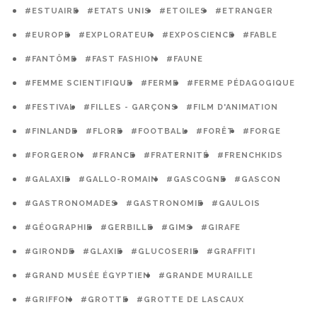
#ESTUAIRE
#ETATS UNIS
#ETOILES
#ETRANGER
#EUROPE
#EXPLORATEUR
#EXPOSCIENCE
#FABLE
#FANTÔME
#FAST FASHION
#FAUNE
#FEMME SCIENTIFIQUE
#FERME
#FERME PÉDAGOGIQUE
#FESTIVAL
#FILLES - GARÇONS
#FILM D'ANIMATION
#FINLANDE
#FLORE
#FOOTBALL
#FORÊT
#FORGE
#FORGERON
#FRANCE
#FRATERNITÉ
#FRENCHKIDS
#GALAXIE
#GALLO-ROMAIN
#GASCOGNE
#GASCON
#GASTRONOMADES
#GASTRONOMIE
#GAULOIS
#GÉOGRAPHIE
#GERBILLE
#GIMS
#GIRAFE
#GIRONDE
#GLAXIE
#GLUCOSERIE
#GRAFFITI
#GRAND MUSÉE ÉGYPTIEN
#GRANDE MURAILLE
#GRIFFON
#GROTTE
#GROTTE DE LASCAUX