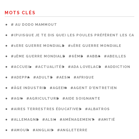
MOTS CLÉS
# AU DODO MAMMOUT
#(PUISQUE JE TE DIS QUE) LES POULES PRÉFÈRENT LES CAG
#1ERE GUERRE MONDIALE
#1ÈRE GUERRE MONDIALE
#2ÈME GUERRE MONDIALE
#6ÈME
#ABBA
#ABEILLES
#ACCUEIL
#ACTUALITÉS
#ADA LOVELACE
#ADDICTION
#ADEPPA
#ADULTE
#AESH
#AFRIQUE
#ÂGE INDUSTRIE
#AGEEM
#AGENT D'ENTRETIEN
#AGN
#AGRICULTURE
#AIDE SOIGNANTE
#AIRES TERRESTRES ÉDUCATIVES
#ALBATROS
#ALLEMAGNE
#ALSH
#AMÉNAGEMENT
#AMITIÉ
#AMOUR
#ANGLAIS
#ANGLETERRE