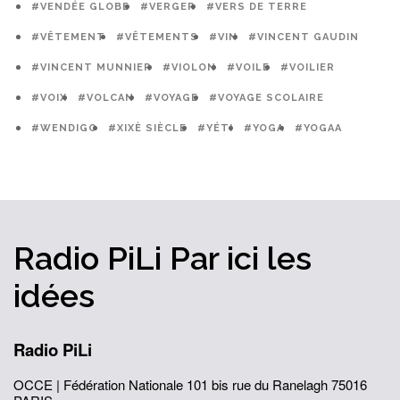
#VENDÉE GLOBE
#VERGER
#VERS DE TERRE
#VÊTEMENT
#VÊTEMENTS
#VIN
#VINCENT GAUDIN
#VINCENT MUNNIER
#VIOLON
#VOILE
#VOILIER
#VOIX
#VOLCAN
#VOYAGE
#VOYAGE SCOLAIRE
#WENDIGO
#XIXÈ SIÈCLE
#YÉTI
#YOGA
#YOGAA
Radio PiLi
Par ici
les
idées
Radio PiLi
OCCE | Fédération Nationale
101 bis rue du Ranelagh
75016