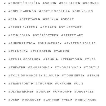
#SOCIÉTÉ SECRÈTE
#SOLEIL
#SOLIDARITÉ
#SOMMEIL
#SOPHIE ADENOT
#SORTIE SCOLAIRE
#SOUVENIRS
#SPA
#SPECTACLE
#SPHYNX
#SPORT
#SPORT EXTRÊME
#ST LARY
#ST NECTAIRE
#ST NICOLAS
#STÉRÉOTYPES
#STREET ART
#SUPERSTITION
#SURNATUREL
#SYSTÈME SOLAIRE
#TAJ MAHAL
#TAPISSERIE
#TARSIER
#TEMPS MODERNES
#TENNIS
#TERRITOIRE
#THÉÂ
#THÉÂTRE
#THMAS VINAU
#THOMAS VINAU
#TORTUE
#TOUR DU MONDE EN 80 JOURS
#TOUR EIFFEL
#TRAIN
#TRANSPORTS
#TRUFFES
#UKRAINE
#ULIS
#ULTRA RICHES
#UNICEF
#UNIFORME
#URGENCES
#USEP
#VACANCES
#VAMPIRE
#VÉLO
#VENDANGES