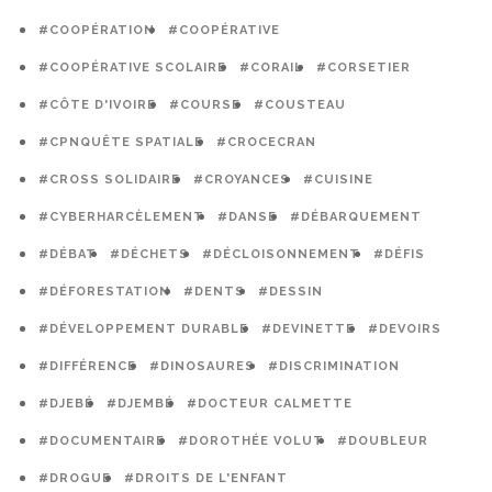
#COOPÉRATION
#COOPÉRATIVE
#COOPÉRATIVE SCOLAIRE
#CORAIL
#CORSETIER
#CÔTE D'IVOIRE
#COURSE
#COUSTEAU
#CPNQUÊTE SPATIALE
#CROCECRAN
#CROSS SOLIDAIRE
#CROYANCES
#CUISINE
#CYBERHARCÈLEMENT
#DANSE
#DÉBARQUEMENT
#DÉBAT
#DÉCHETS
#DÉCLOISONNEMENT
#DÉFIS
#DÉFORESTATION
#DENTS
#DESSIN
#DÉVELOPPEMENT DURABLE
#DEVINETTE
#DEVOIRS
#DIFFÉRENCE
#DINOSAURES
#DISCRIMINATION
#DJEBÉ
#DJEMBÉ
#DOCTEUR CALMETTE
#DOCUMENTAIRE
#DOROTHÉE VOLUT
#DOUBLEUR
#DROGUE
#DROITS DE L'ENFANT