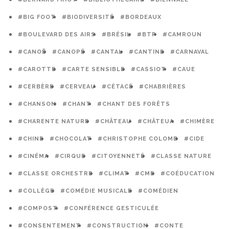
#BIG FOOT
#BIODIVERSITÉ
#BORDEAUX
#BOULEVARD DES AIRS
#BRÉSIL
#BTP
#CAMROUN
#CANOË
#CANOPÉ
#CANTAL
#CANTINE
#CARNAVAL
#CAROTTE
#CARTE SENSIBLE
#CASSIOT
#CAUE
#CERBÈRE
#CERVEAU
#CÉTACÉ
#CHABRIÈRES
#CHANSON
#CHANT
#CHANT DES FORÊTS
#CHARENTE NATURE
#CHÂTEAU
#CHÂTEUA
#CHIMÈRE
#CHINE
#CHOCOLAT
#CHRISTOPHE COLOMB
#CIDE
#CINÉMA
#CIRQUE
#CITOYENNETÉ
#CLASSE NATURE
#CLASSE ORCHESTRE
#CLIMAT
#CME
#COÉDUCATION
#COLLÈGE
#COMÉDIE MUSICALE
#COMÉDIEN
#COMPOST
#CONFÉRENCE GESTICULÉE
#CONSENTEMENT
#CONSTRUCTION
#CONTE