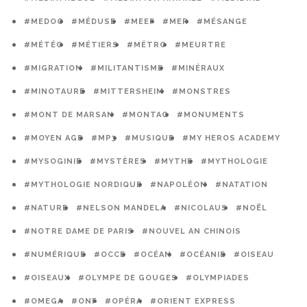
#MEDOC
#MÉDUSE
#MEEF
#MER
#MÉSANGE
#MÉTÉO
#MÉTIERS
#MÉTRO
#MEURTRE
#MIGRATION
#MILITANTISME
#MINÉRAUX
#MINOTAURE
#MITTERSHEIM
#MONSTRES
#MONT DE MARSAN
#MONTAG
#MONUMENTS
#MOYEN AGE
#MP3
#MUSIQUE
#MY HEROS ACADEMY
#MYSOGINIE
#MYSTÈRES
#MYTHE
#MYTHOLOGIE
#MYTHOLOGIE NORDIQUE
#NAPOLÉON
#NATATION
#NATURE
#NELSON MANDELA
#NICOLAUS
#NOËL
#NOTRE DAME DE PARIS
#NOUVEL AN CHINOIS
#NUMÉRIQUE
#OCCE
#OCÉAN
#OCÉANIE
#OISEAU
#OISEAUX
#OLYMPE DE GOUGES
#OLYMPIADES
#OMEGA
#ONF
#OPÉRA
#ORIENT EXPRESS