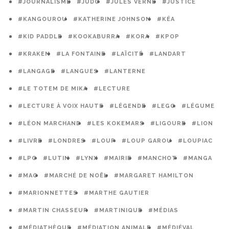
#JOURNALISME
#JUDO
#JULES VERNE
#JUSTICE
#KANGOUROU
#KATHERINE JOHNSON
#KÉA
#KID PADDLE
#KOOKABURRA
#KORA
#KPOP
#KRAKEN
#LA FONTAINE
#LAÏCITÉ
#LANDART
#LANGAGE
#LANGUES
#LANTERNE
#LE TOTEM DE MIKA
#LECTURE
#LECTURE À VOIX HAUTE
#LÉGENDE
#LEGO
#LÉGUME
#LÉON MARCHAND
#LES KOKEMARS
#LIGOURE
#LION
#LIVRE
#LONDRES
#LOUP
#LOUP GAROU
#LOUPIAC
#LPO
#LUTIN
#LYNX
#MAIRIE
#MANCHOT
#MANGA
#MAO
#MARCHÉ DE NOËL
#MARGARET HAMILTON
#MARIONNETTES
#MARTHE GAUTIER
#MARTIN CHASSEUR
#MARTINIQUE
#MÉDIAS
#MÉDIATHÈQUE
#MÉDIATION ANIMALE
#MÉDIÉVAL