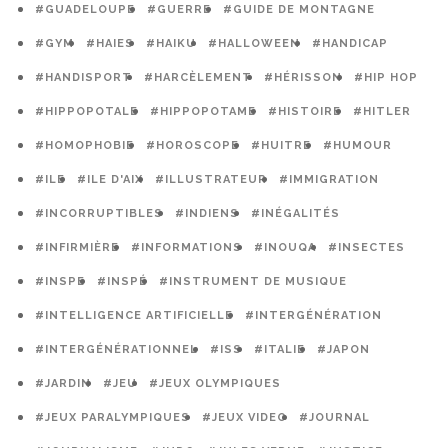
#GUADELOUPE
#GUERRE
#GUIDE DE MONTAGNE
#GYM
#HAIES
#HAIKU
#HALLOWEEN
#HANDICAP
#HANDISPORT
#HARCÈLEMENT
#HÉRISSON
#HIP HOP
#HIPPOPOTALE
#HIPPOPOTAME
#HISTOIRE
#HITLER
#HOMOPHOBIE
#HOROSCOPE
#HUITRE
#HUMOUR
#ILE
#ILE D'AIX
#ILLUSTRATEUR
#IMMIGRATION
#INCORRUPTIBLES
#INDIENS
#INÉGALITÉS
#INFIRMIÈRE
#INFORMATIONS
#INOUQA
#INSECTES
#INSPE
#INSPÉ
#INSTRUMENT DE MUSIQUE
#INTELLIGENCE ARTIFICIELLE
#INTERGÉNÉRATION
#INTERGÉNÉRATIONNEL
#ISS
#ITALIE
#JAPON
#JARDIN
#JEU
#JEUX OLYMPIQUES
#JEUX PARALYMPIQUES
#JEUX VIDEO
#JOURNAL