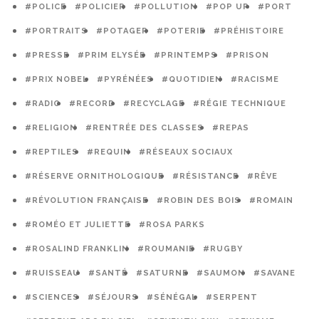
#POLICE
#POLICIER
#POLLUTION
#POP UP
#PORT
#PORTRAITS
#POTAGER
#POTERIE
#PRÉHISTOIRE
#PRESSE
#PRIM ELYSÉE
#PRINTEMPS
#PRISON
#PRIX NOBEL
#PYRÉNÉES
#QUOTIDIEN
#RACISME
#RADIO
#RECORD
#RECYCLAGE
#RÉGIE TECHNIQUE
#RELIGION
#RENTRÉE DES CLASSES
#REPAS
#REPTILES
#REQUIN
#RÉSEAUX SOCIAUX
#RÉSERVE ORNITHOLOGIQUE
#RÉSISTANCE
#RÊVE
#RÉVOLUTION FRANÇAISE
#ROBIN DES BOIS
#ROMAIN
#ROMÉO ET JULIETTE
#ROSA PARKS
#ROSALIND FRANKLIN
#ROUMANIE
#RUGBY
#RUISSEAU
#SANTÉ
#SATURNE
#SAUMON
#SAVANE
#SCIENCES
#SÉJOURS
#SÉNÉGAL
#SERPENT