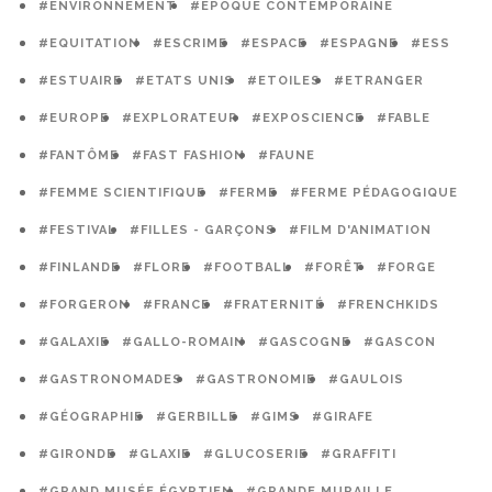
#ENVIRONNEMENT
#EPOQUE CONTEMPORAINE
#EQUITATION
#ESCRIME
#ESPACE
#ESPAGNE
#ESS
#ESTUAIRE
#ETATS UNIS
#ETOILES
#ETRANGER
#EUROPE
#EXPLORATEUR
#EXPOSCIENCE
#FABLE
#FANTÔME
#FAST FASHION
#FAUNE
#FEMME SCIENTIFIQUE
#FERME
#FERME PÉDAGOGIQUE
#FESTIVAL
#FILLES - GARÇONS
#FILM D'ANIMATION
#FINLANDE
#FLORE
#FOOTBALL
#FORÊT
#FORGE
#FORGERON
#FRANCE
#FRATERNITÉ
#FRENCHKIDS
#GALAXIE
#GALLO-ROMAIN
#GASCOGNE
#GASCON
#GASTRONOMADES
#GASTRONOMIE
#GAULOIS
#GÉOGRAPHIE
#GERBILLE
#GIMS
#GIRAFE
#GIRONDE
#GLAXIE
#GLUCOSERIE
#GRAFFITI
#GRAND MUSÉE ÉGYPTIEN
#GRANDE MURAILLE