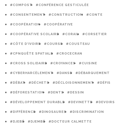
#COMPOST
#CONFÉRENCE GESTICULÉE
#CONSENTEMENT
#CONSTRUCTION
#CONTE
#COOPÉRATION
#COOPÉRATIVE
#COOPÉRATIVE SCOLAIRE
#CORAIL
#CORSETIER
#CÔTE D'IVOIRE
#COURSE
#COUSTEAU
#CPNQUÊTE SPATIALE
#CROCECRAN
#CROSS SOLIDAIRE
#CROYANCES
#CUISINE
#CYBERHARCÈLEMENT
#DANSE
#DÉBARQUEMENT
#DÉBAT
#DÉCHETS
#DÉCLOISONNEMENT
#DÉFIS
#DÉFORESTATION
#DENTS
#DESSIN
#DÉVELOPPEMENT DURABLE
#DEVINETTE
#DEVOIRS
#DIFFÉRENCE
#DINOSAURES
#DISCRIMINATION
#DJEBÉ
#DJEMBÉ
#DOCTEUR CALMETTE