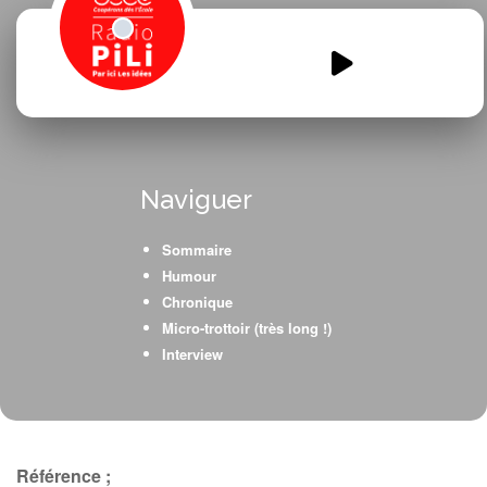
SaintMametMag.mp3
00:00
00:00
Naviguer
Sommaire
Humour
Chronique
Micro-trottoir (très long !)
Interview
Référence ;