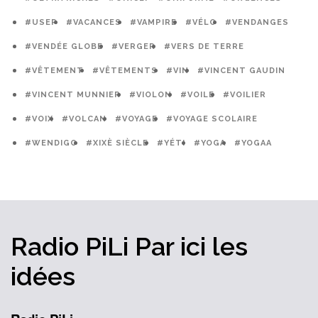
#USEP
#VACANCES
#VAMPIRE
#VÉLO
#VENDANGES
#VENDÉE GLOBE
#VERGER
#VERS DE TERRE
#VÊTEMENT
#VÊTEMENTS
#VIN
#VINCENT GAUDIN
#VINCENT MUNNIER
#VIOLON
#VOILE
#VOILIER
#VOIX
#VOLCAN
#VOYAGE
#VOYAGE SCOLAIRE
#WENDIGO
#XIXÈ SIÈCLE
#YÉTI
#YOGA
#YOGAA
Radio PiLi
Par ici
les
idées