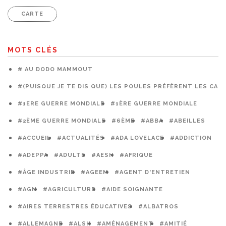
CARTE
MOTS CLÉS
# AU DODO MAMMOUT
#(PUISQUE JE TE DIS QUE) LES POULES PRÉFÈRENT LES CAG
#1ERE GUERRE MONDIALE
#1ÈRE GUERRE MONDIALE
#2ÈME GUERRE MONDIALE
#6ÈME
#ABBA
#ABEILLES
#ACCUEIL
#ACTUALITÉS
#ADA LOVELACE
#ADDICTION
#ADEPPA
#ADULTE
#AESH
#AFRIQUE
#ÂGE INDUSTRIE
#AGEEM
#AGENT D'ENTRETIEN
#AGN
#AGRICULTURE
#AIDE SOIGNANTE
#AIRES TERRESTRES ÉDUCATIVES
#ALBATROS
#ALLEMAGNE
#ALSH
#AMÉNAGEMENT
#AMITIÉ