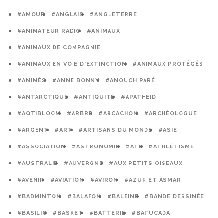
#AMOUR
#ANGLAIS
#ANGLETERRE
#ANIMATEUR RADIO
#ANIMAUX
#ANIMAUX DE COMPAGNIE
#ANIMAUX EN VOIE D'EXTINCTION
#ANIMAUX PROTÉGÉS
#ANIMÉS
#ANNE BONNY
#ANOUCH PARÉ
#ANTARCTIQUE
#ANTIQUITÉ
#APATHEID
#AQTIBLOOM
#ARBRE
#ARCACHON
#ARCHÉOLOGUE
#ARGENT
#ART
#ARTISANS DU MONDE
#ASIE
#ASSOCIATION
#ASTRONOMIE
#ATE
#ATHLÉTISME
#AUSTRALIE
#AUVERGNE
#AUX PETITS OISEAUX
#AVENIR
#AVIATION
#AVIRON
#AZUR ET ASMAR
#BADMINTON
#BALAFON
#BALEINE
#BANDE DESSINÉE
#BASILIC
#BASKET
#BATTERIE
#BATUCADA