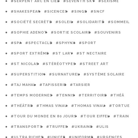
#SERPENT ARC EN CIEL
#SEVENTH SKY
#SEXISME
#SHAKESPEAR
#SICENCES
#SINGE
#SNCF
#SOCIÉTÉ SECRÈTE
#SOLEIL
#SOLIDARITÉ
#SOMMEIL
#SOPHIE ADENOT
#SORTIE SCOLAIRE
#SOUVENIRS
#SPA
#SPECTACLE
#SPHYNX
#SPORT
#SPORT EXTRÊME
#ST LARY
#ST NECTAIRE
#ST NICOLAS
#STÉRÉOTYPES
#STREET ART
#SUPERSTITION
#SURNATUREL
#SYSTÈME SOLAIRE
#TAJ MAHAL
#TAPISSERIE
#TARSIER
#TEMPS MODERNES
#TENNIS
#TERRITOIRE
#THÉÂ
#THÉÂTRE
#THMAS VINAU
#THOMAS VINAU
#TORTUE
#TOUR DU MONDE EN 80 JOURS
#TOUR EIFFEL
#TRAIN
#TRANSPORTS
#TRUFFES
#UKRAINE
#ULIS
#ULTRA RICHES
#UNICEF
#UNIFORME
#URGENCES