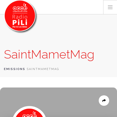
PRÉSENTATION
SaintMametMag
GRILLE DES PROGRAMMES
EMISSIONS / PODCASTS
SUR LE TERRITOIRE
EMISSIONS
SAINTMAMETMAG
RESSOURCES
LES ACTU.
RECHERCHER
CONTACT