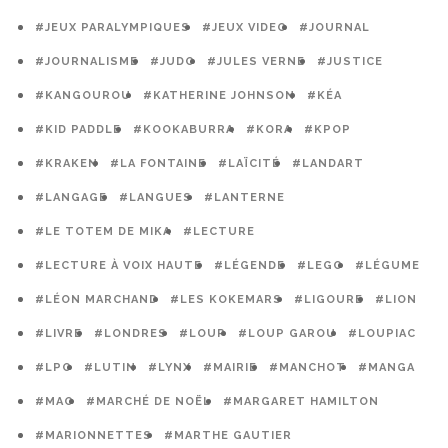
#JEUX PARALYMPIQUES
#JEUX VIDEO
#JOURNAL
#JOURNALISME
#JUDO
#JULES VERNE
#JUSTICE
#KANGOUROU
#KATHERINE JOHNSON
#KÉA
#KID PADDLE
#KOOKABURRA
#KORA
#KPOP
#KRAKEN
#LA FONTAINE
#LAÏCITÉ
#LANDART
#LANGAGE
#LANGUES
#LANTERNE
#LE TOTEM DE MIKA
#LECTURE
#LECTURE À VOIX HAUTE
#LÉGENDE
#LEGO
#LÉGUME
#LÉON MARCHAND
#LES KOKEMARS
#LIGOURE
#LION
#LIVRE
#LONDRES
#LOUP
#LOUP GAROU
#LOUPIAC
#LPO
#LUTIN
#LYNX
#MAIRIE
#MANCHOT
#MANGA
#MAO
#MARCHÉ DE NOËL
#MARGARET HAMILTON
#MARIONNETTES
#MARTHE GAUTIER