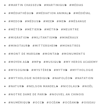
#MARTIN CHASSEUR
#MARTINIQUE
#MÉDIAS
#MÉDIATHÈQUE
#MÉDIATION ANIMALE
#MÉDIÉVAL
#MEDOC
#MÉDUSE
#MEEF
#MER
#MÉSANGE
#MÉTÉO
#MÉTIERS
#MÉTRO
#MEURTRE
#MIGRATION
#MILITANTISME
#MINÉRAUX
#MINOTAURE
#MITTERSHEIM
#MONSTRES
#MONT DE MARSAN
#MONTAG
#MONUMENTS
#MOYEN AGE
#MP3
#MUSIQUE
#MY HEROS ACADEMY
#MYSOGINIE
#MYSTÈRES
#MYTHE
#MYTHOLOGIE
#MYTHOLOGIE NORDIQUE
#NAPOLÉON
#NATATION
#NATURE
#NELSON MANDELA
#NICOLAUS
#NOËL
#NOTRE DAME DE PARIS
#NOUVEL AN CHINOIS
#NUMÉRIQUE
#OCCE
#OCÉAN
#OCÉANIE
#OISEAU