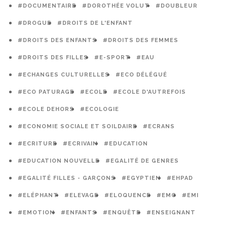
#DOCUMENTAIRE
#DOROTHÉE VOLUT
#DOUBLEUR
#DROGUE
#DROITS DE L'ENFANT
#DROITS DES ENFANTS
#DROITS DES FEMMES
#DROITS DES FILLES
#E-SPORT
#EAU
#ECHANGES CULTURELLES
#ECO DÉLÉGUÉ
#ECO PATURAGE
#ECOLE
#ECOLE D'AUTREFOIS
#ECOLE DEHORS
#ECOLOGIE
#ECONOMIE SOCIALE ET SOILDAIRE
#ECRANS
#ECRITURE
#ECRIVAIN
#EDUCATION
#EDUCATION NOUVELLE
#EGALITÉ DE GENRES
#EGALITÉ FILLES - GARÇONS
#EGYPTIEN
#EHPAD
#ELÉPHANT
#ELEVAGE
#ELOQUENCE
#EMC
#EMI
#EMOTION
#ENFANTS
#ENQUÊTE
#ENSEIGNANT