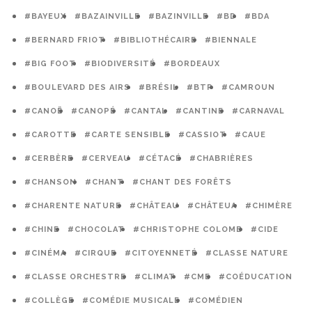
#BAYEUX
#BAZAINVILLE
#BAZINVILLE
#BD
#BDA
#BERNARD FRIOT
#BIBLIOTHÉCAIRE
#BIENNALE
#BIG FOOT
#BIODIVERSITÉ
#BORDEAUX
#BOULEVARD DES AIRS
#BRÉSIL
#BTP
#CAMROUN
#CANOË
#CANOPÉ
#CANTAL
#CANTINE
#CARNAVAL
#CAROTTE
#CARTE SENSIBLE
#CASSIOT
#CAUE
#CERBÈRE
#CERVEAU
#CÉTACÉ
#CHABRIÈRES
#CHANSON
#CHANT
#CHANT DES FORÊTS
#CHARENTE NATURE
#CHÂTEAU
#CHÂTEUA
#CHIMÈRE
#CHINE
#CHOCOLAT
#CHRISTOPHE COLOMB
#CIDE
#CINÉMA
#CIRQUE
#CITOYENNETÉ
#CLASSE NATURE
#CLASSE ORCHESTRE
#CLIMAT
#CME
#COÉDUCATION
#COLLÈGE
#COMÉDIE MUSICALE
#COMÉDIEN