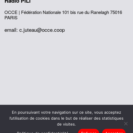
Radio PiLi
OCCE | Fédération Nationale
101 bis rue du Ranelagh
75016
PARIS
email: c.juteau@occe.coop
© 2026 Office Central de la Coopération à l'École
En poursuivant votre navigation sur ce site, vous acceptez
Mentions légales
Politique de confidentialité
l’utilisation de cookies dans le but de réaliser des statistiques
L’histoire de I’OCCE
de visites.