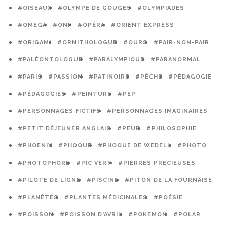
#OISEAUX
#OLYMPE DE GOUGES
#OLYMPIADES
#OMEGA
#ONF
#OPÉRA
#ORIENT EXPRESS
#ORIGAMI
#ORNITHOLOGUE
#OURS
#PAIR-NON-PAIR
#PALÉONTOLOGUE
#PARALYMPIQUE
#PARANORMAL
#PARIS
#PASSION
#PATINOIRE
#PÊCHE
#PÉDAGOGIE
#PÉDAGOGIES
#PEINTURE
#PEP
#PERSONNAGES FICTIFS
#PERSONNAGES IMAGINAIRES
#PETIT DÉJEUNER ANGLAIS
#PEUR
#PHILOSOPHIE
#PHOENIX
#PHOQUE
#PHOQUE DE WEDELL
#PHOTO
#PHOTOPHORE
#PIC VERT
#PIERRES PRÉCIEUSES
#PILOTE DE LIGNE
#PISCINE
#PITON DE LA FOURNAISE
#PLANÈTES
#PLANTES MÉDICINALES
#POÉSIE
#POISSON
#POISSON D'AVRIL
#POKEMON
#POLAR