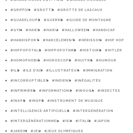
#GRIFFON
#GROTTE
#GROTTE DE LASCAUX
#GUADELOUPE
#GUERRE
#GUIDE DE MONTAGNE
#GYM
#HAIES
#HAIKU
#HALLOWEEN
#HANDICAP
#HANDISPORT
#HARCÈLEMENT
#HÉRISSON
#HIP HOP
#HIPPOPOTALE
#HIPPOPOTAME
#HISTOIRE
#HITLER
#HOMOPHOBIE
#HOROSCOPE
#HUITRE
#HUMOUR
#ILE
#ILE D'AIX
#ILLUSTRATEUR
#IMMIGRATION
#INCORRUPTIBLES
#INDIENS
#INÉGALITÉS
#INFIRMIÈRE
#INFORMATIONS
#INOUQA
#INSECTES
#INSPE
#INSPÉ
#INSTRUMENT DE MUSIQUE
#INTELLIGENCE ARTIFICIELLE
#INTERGÉNÉRATION
#INTERGÉNÉRATIONNEL
#ISS
#ITALIE
#JAPON
#JARDIN
#JEU
#JEUX OLYMPIQUES