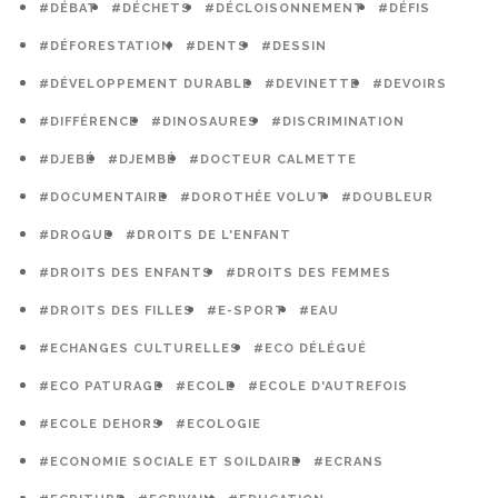
#DÉBAT
#DÉCHETS
#DÉCLOISONNEMENT
#DÉFIS
#DÉFORESTATION
#DENTS
#DESSIN
#DÉVELOPPEMENT DURABLE
#DEVINETTE
#DEVOIRS
#DIFFÉRENCE
#DINOSAURES
#DISCRIMINATION
#DJEBÉ
#DJEMBÉ
#DOCTEUR CALMETTE
#DOCUMENTAIRE
#DOROTHÉE VOLUT
#DOUBLEUR
#DROGUE
#DROITS DE L'ENFANT
#DROITS DES ENFANTS
#DROITS DES FEMMES
#DROITS DES FILLES
#E-SPORT
#EAU
#ECHANGES CULTURELLES
#ECO DÉLÉGUÉ
#ECO PATURAGE
#ECOLE
#ECOLE D'AUTREFOIS
#ECOLE DEHORS
#ECOLOGIE
#ECONOMIE SOCIALE ET SOILDAIRE
#ECRANS