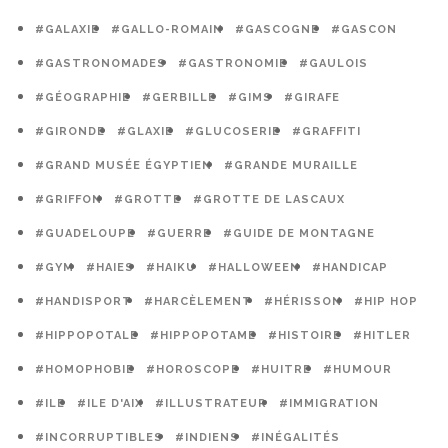
#GALAXIE
#GALLO-ROMAIN
#GASCOGNE
#GASCON
#GASTRONOMADES
#GASTRONOMIE
#GAULOIS
#GÉOGRAPHIE
#GERBILLE
#GIMS
#GIRAFE
#GIRONDE
#GLAXIE
#GLUCOSERIE
#GRAFFITI
#GRAND MUSÉE ÉGYPTIEN
#GRANDE MURAILLE
#GRIFFON
#GROTTE
#GROTTE DE LASCAUX
#GUADELOUPE
#GUERRE
#GUIDE DE MONTAGNE
#GYM
#HAIES
#HAIKU
#HALLOWEEN
#HANDICAP
#HANDISPORT
#HARCÈLEMENT
#HÉRISSON
#HIP HOP
#HIPPOPOTALE
#HIPPOPOTAME
#HISTOIRE
#HITLER
#HOMOPHOBIE
#HOROSCOPE
#HUITRE
#HUMOUR
#ILE
#ILE D'AIX
#ILLUSTRATEUR
#IMMIGRATION
#INCORRUPTIBLES
#INDIENS
#INÉGALITÉS