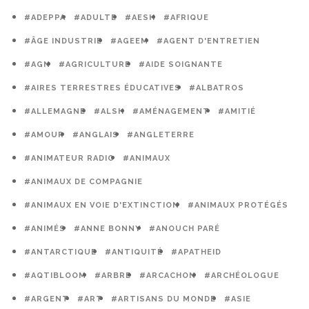
#ADEPPA
#ADULTE
#AESH
#AFRIQUE
#ÂGE INDUSTRIE
#AGEEM
#AGENT D'ENTRETIEN
#AGN
#AGRICULTURE
#AIDE SOIGNANTE
#AIRES TERRESTRES ÉDUCATIVES
#ALBATROS
#ALLEMAGNE
#ALSH
#AMÉNAGEMENT
#AMITIÉ
#AMOUR
#ANGLAIS
#ANGLETERRE
#ANIMATEUR RADIO
#ANIMAUX
#ANIMAUX DE COMPAGNIE
#ANIMAUX EN VOIE D'EXTINCTION
#ANIMAUX PROTÉGÉS
#ANIMÉS
#ANNE BONNY
#ANOUCH PARÉ
#ANTARCTIQUE
#ANTIQUITÉ
#APATHEID
#AQTIBLOOM
#ARBRE
#ARCACHON
#ARCHÉOLOGUE
#ARGENT
#ART
#ARTISANS DU MONDE
#ASIE