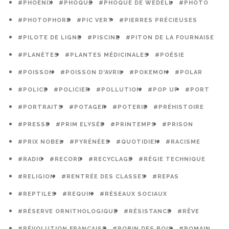
#PHOENIX
#PHOQUE
#PHOQUE DE WEDELL
#PHOTO
#PHOTOPHORE
#PIC VERT
#PIERRES PRÉCIEUSES
#PILOTE DE LIGNE
#PISCINE
#PITON DE LA FOURNAISE
#PLANÈTES
#PLANTES MÉDICINALES
#POÉSIE
#POISSON
#POISSON D'AVRIL
#POKEMON
#POLAR
#POLICE
#POLICIER
#POLLUTION
#POP UP
#PORT
#PORTRAITS
#POTAGER
#POTERIE
#PRÉHISTOIRE
#PRESSE
#PRIM ELYSÉE
#PRINTEMPS
#PRISON
#PRIX NOBEL
#PYRÉNÉES
#QUOTIDIEN
#RACISME
#RADIO
#RECORD
#RECYCLAGE
#RÉGIE TECHNIQUE
#RELIGION
#RENTRÉE DES CLASSES
#REPAS
#REPTILES
#REQUIN
#RÉSEAUX SOCIAUX
#RÉSERVE ORNITHOLOGIQUE
#RÉSISTANCE
#RÊVE
#RÉVOLUTION FRANÇAISE
#ROBIN DES BOIS
#ROMAIN