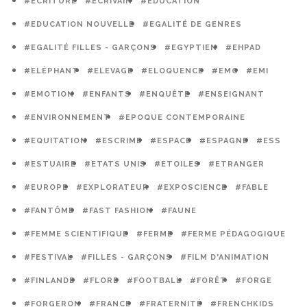
#ECRITURE
#ECRIVAIN
#EDUCATION
#EDUCATION NOUVELLE
#EGALITÉ DE GENRES
#EGALITÉ FILLES - GARÇONS
#EGYPTIEN
#EHPAD
#ELÉPHANT
#ELEVAGE
#ELOQUENCE
#EMC
#EMI
#EMOTION
#ENFANTS
#ENQUÊTE
#ENSEIGNANT
#ENVIRONNEMENT
#EPOQUE CONTEMPORAINE
#EQUITATION
#ESCRIME
#ESPACE
#ESPAGNE
#ESS
#ESTUAIRE
#ETATS UNIS
#ETOILES
#ETRANGER
#EUROPE
#EXPLORATEUR
#EXPOSCIENCE
#FABLE
#FANTÔME
#FAST FASHION
#FAUNE
#FEMME SCIENTIFIQUE
#FERME
#FERME PÉDAGOGIQUE
#FESTIVAL
#FILLES - GARÇONS
#FILM D'ANIMATION
#FINLANDE
#FLORE
#FOOTBALL
#FORÊT
#FORGE
#FORGERON
#FRANCE
#FRATERNITÉ
#FRENCHKIDS