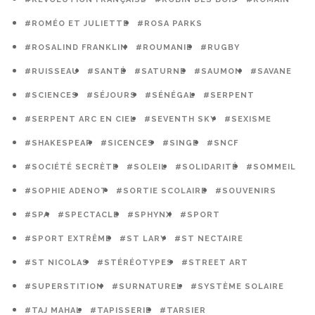
#ROMÉO ET JULIETTE
#ROSA PARKS
#ROSALIND FRANKLIN
#ROUMANIE
#RUGBY
#RUISSEAU
#SANTÉ
#SATURNE
#SAUMON
#SAVANE
#SCIENCES
#SÉJOURS
#SÉNÉGAL
#SERPENT
#SERPENT ARC EN CIEL
#SEVENTH SKY
#SEXISME
#SHAKESPEAR
#SICENCES
#SINGE
#SNCF
#SOCIÉTÉ SECRÈTE
#SOLEIL
#SOLIDARITÉ
#SOMMEIL
#SOPHIE ADENOT
#SORTIE SCOLAIRE
#SOUVENIRS
#SPA
#SPECTACLE
#SPHYNX
#SPORT
#SPORT EXTRÊME
#ST LARY
#ST NECTAIRE
#ST NICOLAS
#STÉRÉOTYPES
#STREET ART
#SUPERSTITION
#SURNATUREL
#SYSTÈME SOLAIRE
#TAJ MAHAL
#TAPISSERIE
#TARSIER