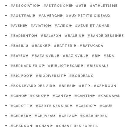
#ASSOCIATION
#ASTRONOMIE
#ATE
#ATHLÉTISME
#AUSTRALIE
#AUVERGNE
#AUX PETITS OISEAUX
#AVENIR
#AVIATION
#AVIRON
#AZUR ET ASMAR
#BADMINTON
#BALAFON
#BALEINE
#BANDE DESSINÉE
#BASILIC
#BASKET
#BATTERIE
#BATUCADA
#BAYEUX
#BAZAINVILLE
#BAZINVILLE
#BD
#BDA
#BERNARD FRIOT
#BIBLIOTHÉCAIRE
#BIENNALE
#BIG FOOT
#BIODIVERSITÉ
#BORDEAUX
#BOULEVARD DES AIRS
#BRÉSIL
#BTP
#CAMROUN
#CANOË
#CANOPÉ
#CANTAL
#CANTINE
#CARNAVAL
#CAROTTE
#CARTE SENSIBLE
#CASSIOT
#CAUE
#CERBÈRE
#CERVEAU
#CÉTACÉ
#CHABRIÈRES
#CHANSON
#CHANT
#CHANT DES FORÊTS