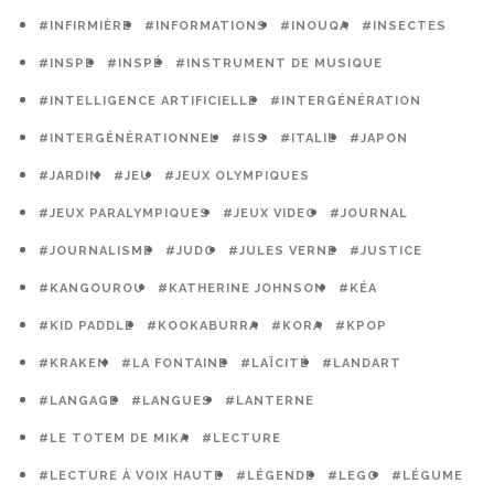
#INFIRMIÈRE
#INFORMATIONS
#INOUQA
#INSECTES
#INSPE
#INSPÉ
#INSTRUMENT DE MUSIQUE
#INTELLIGENCE ARTIFICIELLE
#INTERGÉNÉRATION
#INTERGÉNÉRATIONNEL
#ISS
#ITALIE
#JAPON
#JARDIN
#JEU
#JEUX OLYMPIQUES
#JEUX PARALYMPIQUES
#JEUX VIDEO
#JOURNAL
#JOURNALISME
#JUDO
#JULES VERNE
#JUSTICE
#KANGOUROU
#KATHERINE JOHNSON
#KÉA
#KID PADDLE
#KOOKABURRA
#KORA
#KPOP
#KRAKEN
#LA FONTAINE
#LAÏCITÉ
#LANDART
#LANGAGE
#LANGUES
#LANTERNE
#LE TOTEM DE MIKA
#LECTURE
#LECTURE À VOIX HAUTE
#LÉGENDE
#LEGO
#LÉGUME