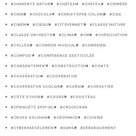
#CHARENTE NATURE
#CHÂTEAU
#CHÂTEUA
#CHIMÈRE
#CHINE
#CHOCOLAT
#CHRISTOPHE COLOMB
#CIDE
#CINÉMA
#CIRQUE
#CITOYENNETÉ
#CLASSE NATURE
#CLASSE ORCHESTRE
#CLIMAT
#CME
#COÉDUCATION
#COLLÈGE
#COMÉDIE MUSICALE
#COMÉDIEN
#COMPOST
#CONFÉRENCE GESTICULÉE
#CONSENTEMENT
#CONSTRUCTION
#CONTE
#COOPÉRATION
#COOPÉRATIVE
#COOPÉRATIVE SCOLAIRE
#CORAIL
#CORSETIER
#CÔTE D'IVOIRE
#COURSE
#COUSTEAU
#CPNQUÊTE SPATIALE
#CROCECRAN
#CROSS SOLIDAIRE
#CROYANCES
#CUISINE
#CYBERHARCÈLEMENT
#DANSE
#DÉBARQUEMENT