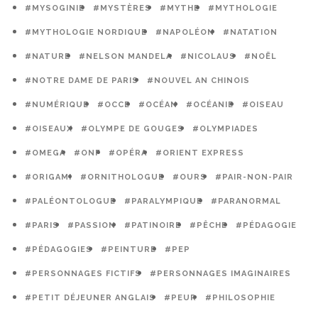
#MYSOGINIE
#MYSTÈRES
#MYTHE
#MYTHOLOGIE
#MYTHOLOGIE NORDIQUE
#NAPOLÉON
#NATATION
#NATURE
#NELSON MANDELA
#NICOLAUS
#NOËL
#NOTRE DAME DE PARIS
#NOUVEL AN CHINOIS
#NUMÉRIQUE
#OCCE
#OCÉAN
#OCÉANIE
#OISEAU
#OISEAUX
#OLYMPE DE GOUGES
#OLYMPIADES
#OMEGA
#ONF
#OPÉRA
#ORIENT EXPRESS
#ORIGAMI
#ORNITHOLOGUE
#OURS
#PAIR-NON-PAIR
#PALÉONTOLOGUE
#PARALYMPIQUE
#PARANORMAL
#PARIS
#PASSION
#PATINOIRE
#PÊCHE
#PÉDAGOGIE
#PÉDAGOGIES
#PEINTURE
#PEP
#PERSONNAGES FICTIFS
#PERSONNAGES IMAGINAIRES
#PETIT DÉJEUNER ANGLAIS
#PEUR
#PHILOSOPHIE