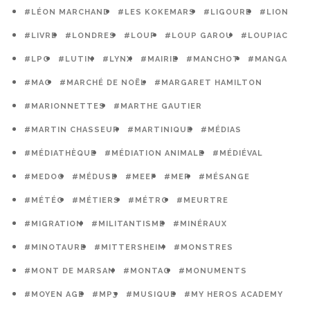
#LÉON MARCHAND
#LES KOKEMARS
#LIGOURE
#LION
#LIVRE
#LONDRES
#LOUP
#LOUP GAROU
#LOUPIAC
#LPO
#LUTIN
#LYNX
#MAIRIE
#MANCHOT
#MANGA
#MAO
#MARCHÉ DE NOËL
#MARGARET HAMILTON
#MARIONNETTES
#MARTHE GAUTIER
#MARTIN CHASSEUR
#MARTINIQUE
#MÉDIAS
#MÉDIATHÈQUE
#MÉDIATION ANIMALE
#MÉDIÉVAL
#MEDOC
#MÉDUSE
#MEEF
#MER
#MÉSANGE
#MÉTÉO
#MÉTIERS
#MÉTRO
#MEURTRE
#MIGRATION
#MILITANTISME
#MINÉRAUX
#MINOTAURE
#MITTERSHEIM
#MONSTRES
#MONT DE MARSAN
#MONTAG
#MONUMENTS
#MOYEN AGE
#MP3
#MUSIQUE
#MY HEROS ACADEMY