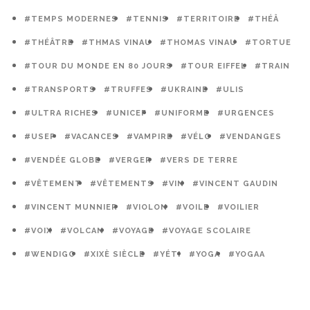
#TEMPS MODERNES
#TENNIS
#TERRITOIRE
#THÉÂ
#THÉÂTRE
#THMAS VINAU
#THOMAS VINAU
#TORTUE
#TOUR DU MONDE EN 80 JOURS
#TOUR EIFFEL
#TRAIN
#TRANSPORTS
#TRUFFES
#UKRAINE
#ULIS
#ULTRA RICHES
#UNICEF
#UNIFORME
#URGENCES
#USEP
#VACANCES
#VAMPIRE
#VÉLO
#VENDANGES
#VENDÉE GLOBE
#VERGER
#VERS DE TERRE
#VÊTEMENT
#VÊTEMENTS
#VIN
#VINCENT GAUDIN
#VINCENT MUNNIER
#VIOLON
#VOILE
#VOILIER
#VOIX
#VOLCAN
#VOYAGE
#VOYAGE SCOLAIRE
#WENDIGO
#XIXÈ SIÈCLE
#YÉTI
#YOGA
#YOGAA