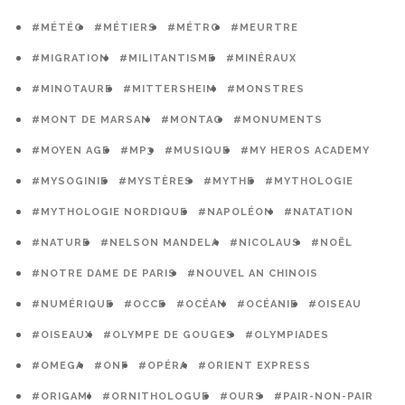
#MÉTÉO
#MÉTIERS
#MÉTRO
#MEURTRE
#MIGRATION
#MILITANTISME
#MINÉRAUX
#MINOTAURE
#MITTERSHEIM
#MONSTRES
#MONT DE MARSAN
#MONTAG
#MONUMENTS
#MOYEN AGE
#MP3
#MUSIQUE
#MY HEROS ACADEMY
#MYSOGINIE
#MYSTÈRES
#MYTHE
#MYTHOLOGIE
#MYTHOLOGIE NORDIQUE
#NAPOLÉON
#NATATION
#NATURE
#NELSON MANDELA
#NICOLAUS
#NOËL
#NOTRE DAME DE PARIS
#NOUVEL AN CHINOIS
#NUMÉRIQUE
#OCCE
#OCÉAN
#OCÉANIE
#OISEAU
#OISEAUX
#OLYMPE DE GOUGES
#OLYMPIADES
#OMEGA
#ONF
#OPÉRA
#ORIENT EXPRESS
#ORIGAMI
#ORNITHOLOGUE
#OURS
#PAIR-NON-PAIR