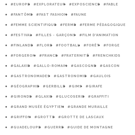
#EUROPE
#EXPLORATEUR
#EXPOSCIENCE
#FABLE
#FANTÔME
#FAST FASHION
#FAUNE
#FEMME SCIENTIFIQUE
#FERME
#FERME PÉDAGOGIQUE
#FESTIVAL
#FILLES - GARÇONS
#FILM D'ANIMATION
#FINLANDE
#FLORE
#FOOTBALL
#FORÊT
#FORGE
#FORGERON
#FRANCE
#FRATERNITÉ
#FRENCHKIDS
#GALAXIE
#GALLO-ROMAIN
#GASCOGNE
#GASCON
#GASTRONOMADES
#GASTRONOMIE
#GAULOIS
#GÉOGRAPHIE
#GERBILLE
#GIMS
#GIRAFE
#GIRONDE
#GLAXIE
#GLUCOSERIE
#GRAFFITI
#GRAND MUSÉE ÉGYPTIEN
#GRANDE MURAILLE
#GRIFFON
#GROTTE
#GROTTE DE LASCAUX
#GUADELOUPE
#GUERRE
#GUIDE DE MONTAGNE