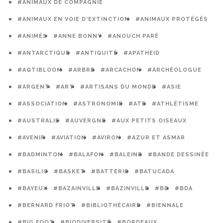
#ANIMAUX DE COMPAGNIE
#ANIMAUX EN VOIE D'EXTINCTION
#ANIMAUX PROTÉGÉS
#ANIMÉS
#ANNE BONNY
#ANOUCH PARÉ
#ANTARCTIQUE
#ANTIQUITÉ
#APATHEID
#AQTIBLOOM
#ARBRE
#ARCACHON
#ARCHÉOLOGUE
#ARGENT
#ART
#ARTISANS DU MONDE
#ASIE
#ASSOCIATION
#ASTRONOMIE
#ATE
#ATHLÉTISME
#AUSTRALIE
#AUVERGNE
#AUX PETITS OISEAUX
#AVENIR
#AVIATION
#AVIRON
#AZUR ET ASMAR
#BADMINTON
#BALAFON
#BALEINE
#BANDE DESSINÉE
#BASILIC
#BASKET
#BATTERIE
#BATUCADA
#BAYEUX
#BAZAINVILLE
#BAZINVILLE
#BD
#BDA
#BERNARD FRIOT
#BIBLIOTHÉCAIRE
#BIENNALE
#BIG FOOT
#BIODIVERSITÉ
#BORDEAUX