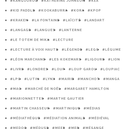
#KANGOUROU
#KATHERINE JOHNSON
#KÉA
#KID PADDLE
#KOOKABURRA
#KORA
#KPOP
#KRAKEN
#LA FONTAINE
#LAÏCITÉ
#LANDART
#LANGAGE
#LANGUES
#LANTERNE
#LE TOTEM DE MIKA
#LECTURE
#LECTURE À VOIX HAUTE
#LÉGENDE
#LEGO
#LÉGUME
#LÉON MARCHAND
#LES KOKEMARS
#LIGOURE
#LION
#LIVRE
#LONDRES
#LOUP
#LOUP GAROU
#LOUPIAC
#LPO
#LUTIN
#LYNX
#MAIRIE
#MANCHOT
#MANGA
#MAO
#MARCHÉ DE NOËL
#MARGARET HAMILTON
#MARIONNETTES
#MARTHE GAUTIER
#MARTIN CHASSEUR
#MARTINIQUE
#MÉDIAS
#MÉDIATHÈQUE
#MÉDIATION ANIMALE
#MÉDIÉVAL
#MEDOC
#MÉDUSE
#MEEF
#MER
#MÉSANGE