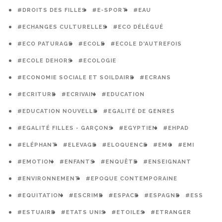
#DROITS DES FILLES
#E-SPORT
#EAU
#ECHANGES CULTURELLES
#ECO DÉLÉGUÉ
#ECO PATURAGE
#ECOLE
#ECOLE D'AUTREFOIS
#ECOLE DEHORS
#ECOLOGIE
#ECONOMIE SOCIALE ET SOILDAIRE
#ECRANS
#ECRITURE
#ECRIVAIN
#EDUCATION
#EDUCATION NOUVELLE
#EGALITÉ DE GENRES
#EGALITÉ FILLES - GARÇONS
#EGYPTIEN
#EHPAD
#ELÉPHANT
#ELEVAGE
#ELOQUENCE
#EMC
#EMI
#EMOTION
#ENFANTS
#ENQUÊTE
#ENSEIGNANT
#ENVIRONNEMENT
#EPOQUE CONTEMPORAINE
#EQUITATION
#ESCRIME
#ESPACE
#ESPAGNE
#ESS
#ESTUAIRE
#ETATS UNIS
#ETOILES
#ETRANGER