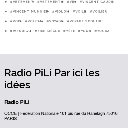
#VÊTEMENT
#VÊTEMENTS
#VIN
#VINCENT GAUDIN
#VINCENT MUNNIER
#VIOLON
#VOILE
#VOILIER
#VOIX
#VOLCAN
#VOYAGE
#VOYAGE SCOLAIRE
#WENDIGO
#XIXÈ SIÈCLE
#YÉTI
#YOGA
#YOGAA
Radio PiLi
Par ici
les
idées
Radio PiLi
OCCE | Fédération Nationale
101 bis rue du Ranelagh
75016
PARIS