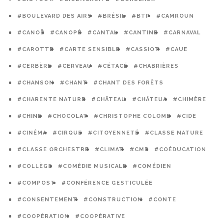
#BOULEVARD DES AIRS
#BRÉSIL
#BTP
#CAMROUN
#CANOË
#CANOPÉ
#CANTAL
#CANTINE
#CARNAVAL
#CAROTTE
#CARTE SENSIBLE
#CASSIOT
#CAUE
#CERBÈRE
#CERVEAU
#CÉTACÉ
#CHABRIÈRES
#CHANSON
#CHANT
#CHANT DES FORÊTS
#CHARENTE NATURE
#CHÂTEAU
#CHÂTEUA
#CHIMÈRE
#CHINE
#CHOCOLAT
#CHRISTOPHE COLOMB
#CIDE
#CINÉMA
#CIRQUE
#CITOYENNETÉ
#CLASSE NATURE
#CLASSE ORCHESTRE
#CLIMAT
#CME
#COÉDUCATION
#COLLÈGE
#COMÉDIE MUSICALE
#COMÉDIEN
#COMPOST
#CONFÉRENCE GESTICULÉE
#CONSENTEMENT
#CONSTRUCTION
#CONTE
#COOPÉRATION
#COOPÉRATIVE