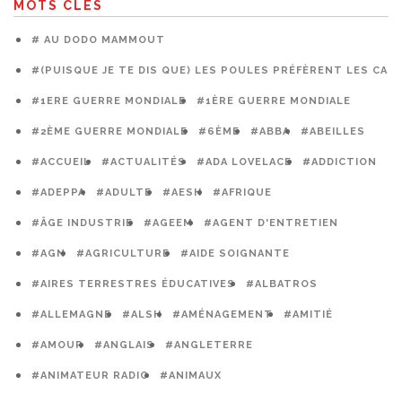
MOTS CLÉS
# AU DODO MAMMOUT
#(PUISQUE JE TE DIS QUE) LES POULES PRÉFÈRENT LES CAG
#1ERE GUERRE MONDIALE
#1ÈRE GUERRE MONDIALE
#2ÈME GUERRE MONDIALE
#6ÈME
#ABBA
#ABEILLES
#ACCUEIL
#ACTUALITÉS
#ADA LOVELACE
#ADDICTION
#ADEPPA
#ADULTE
#AESH
#AFRIQUE
#ÂGE INDUSTRIE
#AGEEM
#AGENT D'ENTRETIEN
#AGN
#AGRICULTURE
#AIDE SOIGNANTE
#AIRES TERRESTRES ÉDUCATIVES
#ALBATROS
#ALLEMAGNE
#ALSH
#AMÉNAGEMENT
#AMITIÉ
#AMOUR
#ANGLAIS
#ANGLETERRE
#ANIMATEUR RADIO
#ANIMAUX