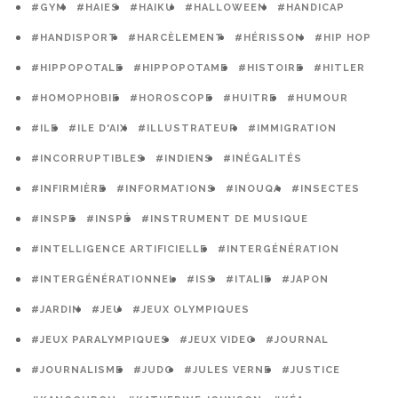
#GYM
#HAIES
#HAIKU
#HALLOWEEN
#HANDICAP
#HANDISPORT
#HARCÈLEMENT
#HÉRISSON
#HIP HOP
#HIPPOPOTALE
#HIPPOPOTAME
#HISTOIRE
#HITLER
#HOMOPHOBIE
#HOROSCOPE
#HUITRE
#HUMOUR
#ILE
#ILE D'AIX
#ILLUSTRATEUR
#IMMIGRATION
#INCORRUPTIBLES
#INDIENS
#INÉGALITÉS
#INFIRMIÈRE
#INFORMATIONS
#INOUQA
#INSECTES
#INSPE
#INSPÉ
#INSTRUMENT DE MUSIQUE
#INTELLIGENCE ARTIFICIELLE
#INTERGÉNÉRATION
#INTERGÉNÉRATIONNEL
#ISS
#ITALIE
#JAPON
#JARDIN
#JEU
#JEUX OLYMPIQUES
#JEUX PARALYMPIQUES
#JEUX VIDEO
#JOURNAL
#JOURNALISME
#JUDO
#JULES VERNE
#JUSTICE