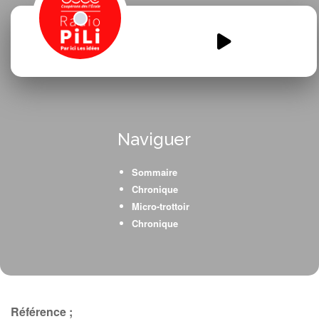
CP-CE1-Genissac-emission-
2.mp3
00:00
00:00
Naviguer
Sommaire
Chronique
Micro-trottoir
Chronique
Référence ;