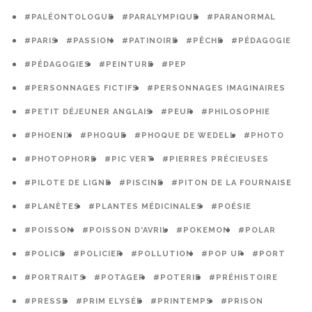
#PALÉONTOLOGUE
#PARALYMPIQUE
#PARANORMAL
#PARIS
#PASSION
#PATINOIRE
#PÊCHE
#PÉDAGOGIE
#PÉDAGOGIES
#PEINTURE
#PEP
#PERSONNAGES FICTIFS
#PERSONNAGES IMAGINAIRES
#PETIT DÉJEUNER ANGLAIS
#PEUR
#PHILOSOPHIE
#PHOENIX
#PHOQUE
#PHOQUE DE WEDELL
#PHOTO
#PHOTOPHORE
#PIC VERT
#PIERRES PRÉCIEUSES
#PILOTE DE LIGNE
#PISCINE
#PITON DE LA FOURNAISE
#PLANÈTES
#PLANTES MÉDICINALES
#POÉSIE
#POISSON
#POISSON D'AVRIL
#POKEMON
#POLAR
#POLICE
#POLICIER
#POLLUTION
#POP UP
#PORT
#PORTRAITS
#POTAGER
#POTERIE
#PRÉHISTOIRE
#PRESSE
#PRIM ELYSÉE
#PRINTEMPS
#PRISON