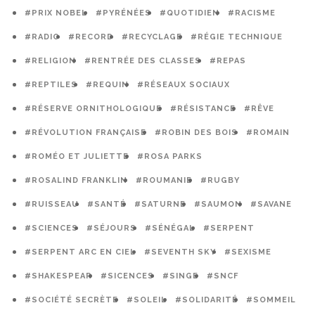
#PRIX NOBEL
#PYRÉNÉES
#QUOTIDIEN
#RACISME
#RADIO
#RECORD
#RECYCLAGE
#RÉGIE TECHNIQUE
#RELIGION
#RENTRÉE DES CLASSES
#REPAS
#REPTILES
#REQUIN
#RÉSEAUX SOCIAUX
#RÉSERVE ORNITHOLOGIQUE
#RÉSISTANCE
#RÊVE
#RÉVOLUTION FRANÇAISE
#ROBIN DES BOIS
#ROMAIN
#ROMÉO ET JULIETTE
#ROSA PARKS
#ROSALIND FRANKLIN
#ROUMANIE
#RUGBY
#RUISSEAU
#SANTÉ
#SATURNE
#SAUMON
#SAVANE
#SCIENCES
#SÉJOURS
#SÉNÉGAL
#SERPENT
#SERPENT ARC EN CIEL
#SEVENTH SKY
#SEXISME
#SHAKESPEAR
#SICENCES
#SINGE
#SNCF
#SOCIÉTÉ SECRÈTE
#SOLEIL
#SOLIDARITÉ
#SOMMEIL