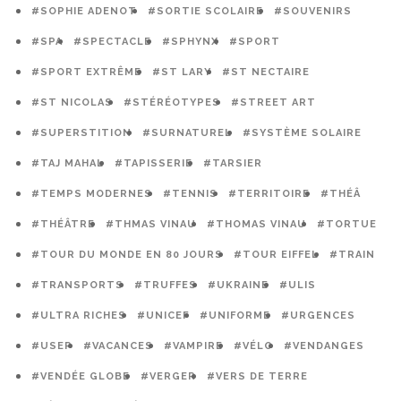
#SOPHIE ADENOT
#SORTIE SCOLAIRE
#SOUVENIRS
#SPA
#SPECTACLE
#SPHYNX
#SPORT
#SPORT EXTRÊME
#ST LARY
#ST NECTAIRE
#ST NICOLAS
#STÉRÉOTYPES
#STREET ART
#SUPERSTITION
#SURNATUREL
#SYSTÈME SOLAIRE
#TAJ MAHAL
#TAPISSERIE
#TARSIER
#TEMPS MODERNES
#TENNIS
#TERRITOIRE
#THÉÂ
#THÉÂTRE
#THMAS VINAU
#THOMAS VINAU
#TORTUE
#TOUR DU MONDE EN 80 JOURS
#TOUR EIFFEL
#TRAIN
#TRANSPORTS
#TRUFFES
#UKRAINE
#ULIS
#ULTRA RICHES
#UNICEF
#UNIFORME
#URGENCES
#USEP
#VACANCES
#VAMPIRE
#VÉLO
#VENDANGES
#VENDÉE GLOBE
#VERGER
#VERS DE TERRE