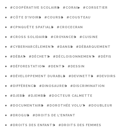
#COOPÉRATIVE SCOLAIRE
#CORAIL
#CORSETIER
#CÔTE D'IVOIRE
#COURSE
#COUSTEAU
#CPNQUÊTE SPATIALE
#CROCECRAN
#CROSS SOLIDAIRE
#CROYANCES
#CUISINE
#CYBERHARCÈLEMENT
#DANSE
#DÉBARQUEMENT
#DÉBAT
#DÉCHETS
#DÉCLOISONNEMENT
#DÉFIS
#DÉFORESTATION
#DENTS
#DESSIN
#DÉVELOPPEMENT DURABLE
#DEVINETTE
#DEVOIRS
#DIFFÉRENCE
#DINOSAURES
#DISCRIMINATION
#DJEBÉ
#DJEMBÉ
#DOCTEUR CALMETTE
#DOCUMENTAIRE
#DOROTHÉE VOLUT
#DOUBLEUR
#DROGUE
#DROITS DE L'ENFANT
#DROITS DES ENFANTS
#DROITS DES FEMMES