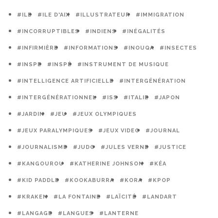
#ILE
#ILE D'AIX
#ILLUSTRATEUR
#IMMIGRATION
#INCORRUPTIBLES
#INDIENS
#INÉGALITÉS
#INFIRMIÈRE
#INFORMATIONS
#INOUQA
#INSECTES
#INSPE
#INSPÉ
#INSTRUMENT DE MUSIQUE
#INTELLIGENCE ARTIFICIELLE
#INTERGÉNÉRATION
#INTERGÉNÉRATIONNEL
#ISS
#ITALIE
#JAPON
#JARDIN
#JEU
#JEUX OLYMPIQUES
#JEUX PARALYMPIQUES
#JEUX VIDEO
#JOURNAL
#JOURNALISME
#JUDO
#JULES VERNE
#JUSTICE
#KANGOUROU
#KATHERINE JOHNSON
#KÉA
#KID PADDLE
#KOOKABURRA
#KORA
#KPOP
#KRAKEN
#LA FONTAINE
#LAÏCITÉ
#LANDART
#LANGAGE
#LANGUES
#LANTERNE