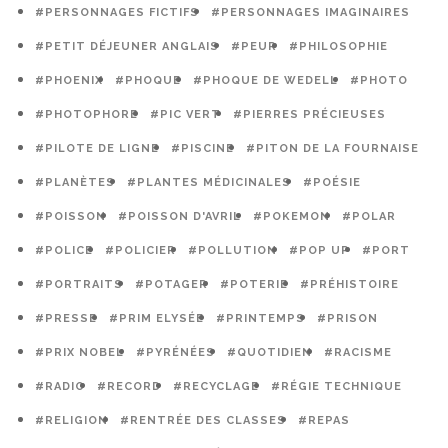
#PERSONNAGES FICTIFS
#PERSONNAGES IMAGINAIRES
#PETIT DÉJEUNER ANGLAIS
#PEUR
#PHILOSOPHIE
#PHOENIX
#PHOQUE
#PHOQUE DE WEDELL
#PHOTO
#PHOTOPHORE
#PIC VERT
#PIERRES PRÉCIEUSES
#PILOTE DE LIGNE
#PISCINE
#PITON DE LA FOURNAISE
#PLANÈTES
#PLANTES MÉDICINALES
#POÉSIE
#POISSON
#POISSON D'AVRIL
#POKEMON
#POLAR
#POLICE
#POLICIER
#POLLUTION
#POP UP
#PORT
#PORTRAITS
#POTAGER
#POTERIE
#PRÉHISTOIRE
#PRESSE
#PRIM ELYSÉE
#PRINTEMPS
#PRISON
#PRIX NOBEL
#PYRÉNÉES
#QUOTIDIEN
#RACISME
#RADIO
#RECORD
#RECYCLAGE
#RÉGIE TECHNIQUE
#RELIGION
#RENTRÉE DES CLASSES
#REPAS