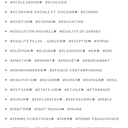
#ECOLE DEHORS
#ECOLOGIE
#ECONOMIE SOCIALE ET SOILDAIRE
#ECRANS
#ECRITURE
#ECRIVAIN
#EDUCATION
#EDUCATION NOUVELLE
#EGALITÉ DE GENRES
#EGALITÉ FILLES - GARÇONS
#EGYPTIEN
#EHPAD
#ELÉPHANT
#ELEVAGE
#ELOQUENCE
#EMC
#EMI
#EMOTION
#ENFANTS
#ENQUÊTE
#ENSEIGNANT
#ENVIRONNEMENT
#EPOQUE CONTEMPORAINE
#EQUITATION
#ESCRIME
#ESPACE
#ESPAGNE
#ESS
#ESTUAIRE
#ETATS UNIS
#ETOILES
#ETRANGER
#EUROPE
#EXPLORATEUR
#EXPOSCIENCE
#FABLE
#FANTÔME
#FAST FASHION
#FAUNE
#FEMME SCIENTIFIQUE
#FERME
#FERME PÉDAGOGIQUE