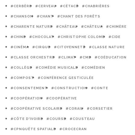
#CERBÈRE
#CERVEAU
#CÉTACÉ
#CHABRIÈRES
#CHANSON
#CHANT
#CHANT DES FORÊTS
#CHARENTE NATURE
#CHÂTEAU
#CHÂTEUA
#CHIMÈRE
#CHINE
#CHOCOLAT
#CHRISTOPHE COLOMB
#CIDE
#CINÉMA
#CIRQUE
#CITOYENNETÉ
#CLASSE NATURE
#CLASSE ORCHESTRE
#CLIMAT
#CME
#COÉDUCATION
#COLLÈGE
#COMÉDIE MUSICALE
#COMÉDIEN
#COMPOST
#CONFÉRENCE GESTICULÉE
#CONSENTEMENT
#CONSTRUCTION
#CONTE
#COOPÉRATION
#COOPÉRATIVE
#COOPÉRATIVE SCOLAIRE
#CORAIL
#CORSETIER
#CÔTE D'IVOIRE
#COURSE
#COUSTEAU
#CPNQUÊTE SPATIALE
#CROCECRAN