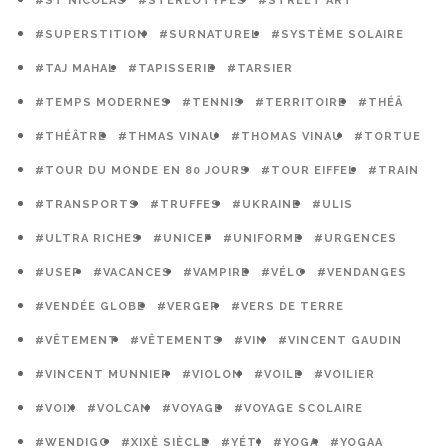
#ST NICOLAS
#STÉRÉOTYPES
#STREET ART
#SUPERSTITION
#SURNATUREL
#SYSTÈME SOLAIRE
#TAJ MAHAL
#TAPISSERIE
#TARSIER
#TEMPS MODERNES
#TENNIS
#TERRITOIRE
#THÉÂ
#THÉÂTRE
#THMAS VINAU
#THOMAS VINAU
#TORTUE
#TOUR DU MONDE EN 80 JOURS
#TOUR EIFFEL
#TRAIN
#TRANSPORTS
#TRUFFES
#UKRAINE
#ULIS
#ULTRA RICHES
#UNICEF
#UNIFORME
#URGENCES
#USEP
#VACANCES
#VAMPIRE
#VÉLO
#VENDANGES
#VENDÉE GLOBE
#VERGER
#VERS DE TERRE
#VÊTEMENT
#VÊTEMENTS
#VIN
#VINCENT GAUDIN
#VINCENT MUNNIER
#VIOLON
#VOILE
#VOILIER
#VOIX
#VOLCAN
#VOYAGE
#VOYAGE SCOLAIRE
#WENDIGO
#XIXÈ SIÈCLE
#YÉTI
#YOGA
#YOGAA