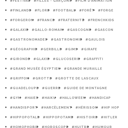
#FESTIVAL
#FILLES - GARÇONS
#FILM D'ANIMATION
#FINLANDE
#FLORE
#FOOTBALL
#FORÊT
#FORGE
#FORGERON
#FRANCE
#FRATERNITÉ
#FRENCHKIDS
#GALAXIE
#GALLO-ROMAIN
#GASCOGNE
#GASCON
#GASTRONOMADES
#GASTRONOMIE
#GAULOIS
#GÉOGRAPHIE
#GERBILLE
#GIMS
#GIRAFE
#GIRONDE
#GLAXIE
#GLUCOSERIE
#GRAFFITI
#GRAND MUSÉE ÉGYPTIEN
#GRANDE MURAILLE
#GRIFFON
#GROTTE
#GROTTE DE LASCAUX
#GUADELOUPE
#GUERRE
#GUIDE DE MONTAGNE
#GYM
#HAIES
#HAIKU
#HALLOWEEN
#HANDICAP
#HANDISPORT
#HARCÈLEMENT
#HÉRISSON
#HIP HOP
#HIPPOPOTALE
#HIPPOPOTAME
#HISTOIRE
#HITLER
#HOMOPHOBIE
#HOROSCOPE
#HUITRE
#HUMOUR