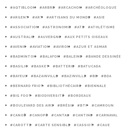
#AQTIBLOOM
#ARBRE
#ARCACHON
#ARCHÉOLOGUE
#ARGENT
#ART
#ARTISANS DU MONDE
#ASIE
#ASSOCIATION
#ASTRONOMIE
#ATE
#ATHLÉTISME
#AUSTRALIE
#AUVERGNE
#AUX PETITS OISEAUX
#AVENIR
#AVIATION
#AVIRON
#AZUR ET ASMAR
#BADMINTON
#BALAFON
#BALEINE
#BANDE DESSINÉE
#BASILIC
#BASKET
#BATTERIE
#BATUCADA
#BAYEUX
#BAZAINVILLE
#BAZINVILLE
#BD
#BDA
#BERNARD FRIOT
#BIBLIOTHÉCAIRE
#BIENNALE
#BIG FOOT
#BIODIVERSITÉ
#BORDEAUX
#BOULEVARD DES AIRS
#BRÉSIL
#BTP
#CAMROUN
#CANOË
#CANOPÉ
#CANTAL
#CANTINE
#CARNAVAL
#CAROTTE
#CARTE SENSIBLE
#CASSIOT
#CAUE