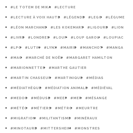
#LE TOTEM DE MIKA
#LECTURE
#LECTURE À VOIX HAUTE
#LÉGENDE
#LEGO
#LÉGUME
#LÉON MARCHAND
#LES KOKEMARS
#LIGOURE
#LION
#LIVRE
#LONDRES
#LOUP
#LOUP GAROU
#LOUPIAC
#LPO
#LUTIN
#LYNX
#MAIRIE
#MANCHOT
#MANGA
#MAO
#MARCHÉ DE NOËL
#MARGARET HAMILTON
#MARIONNETTES
#MARTHE GAUTIER
#MARTIN CHASSEUR
#MARTINIQUE
#MÉDIAS
#MÉDIATHÈQUE
#MÉDIATION ANIMALE
#MÉDIÉVAL
#MEDOC
#MÉDUSE
#MEEF
#MER
#MÉSANGE
#MÉTÉO
#MÉTIERS
#MÉTRO
#MEURTRE
#MIGRATION
#MILITANTISME
#MINÉRAUX
#MINOTAURE
#MITTERSHEIM
#MONSTRES