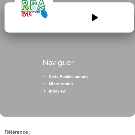
emission-TIVOLI-maternelle-
1.mp3
00:00
00:00
Naviguer
Carte Postale sonore
Micro-trottoir
Interview
Référence ;