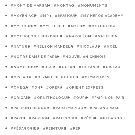
#MONT DE MARSAN
#MONTAG
#MONUMENTS
#MOYEN AGE
#MP3
#MUSIQUE
#MY HEROS ACADEMY
#MYSOGINIE
#MYSTÈRES
#MYTHE
#MYTHOLOGIE
#MYTHOLOGIE NORDIQUE
#NAPOLÉON
#NATATION
#NATURE
#NELSON MANDELA
#NICOLAUS
#NOËL
#NOTRE DAME DE PARIS
#NOUVEL AN CHINOIS
#NUMÉRIQUE
#OCCE
#OCÉAN
#OCÉANIE
#OISEAU
#OISEAUX
#OLYMPE DE GOUGES
#OLYMPIADES
#OMEGA
#ONF
#OPÉRA
#ORIENT EXPRESS
#ORIGAMI
#ORNITHOLOGUE
#OURS
#PAIR-NON-PAIR
#PALÉONTOLOGUE
#PARALYMPIQUE
#PARANORMAL
#PARIS
#PASSION
#PATINOIRE
#PÊCHE
#PÉDAGOGIE
#PÉDAGOGIES
#PEINTURE
#PEP