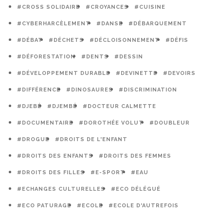
#CROSS SOLIDAIRE
#CROYANCES
#CUISINE
#CYBERHARCÈLEMENT
#DANSE
#DÉBARQUEMENT
#DÉBAT
#DÉCHETS
#DÉCLOISONNEMENT
#DÉFIS
#DÉFORESTATION
#DENTS
#DESSIN
#DÉVELOPPEMENT DURABLE
#DEVINETTE
#DEVOIRS
#DIFFÉRENCE
#DINOSAURES
#DISCRIMINATION
#DJEBÉ
#DJEMBÉ
#DOCTEUR CALMETTE
#DOCUMENTAIRE
#DOROTHÉE VOLUT
#DOUBLEUR
#DROGUE
#DROITS DE L'ENFANT
#DROITS DES ENFANTS
#DROITS DES FEMMES
#DROITS DES FILLES
#E-SPORT
#EAU
#ECHANGES CULTURELLES
#ECO DÉLÉGUÉ
#ECO PATURAGE
#ECOLE
#ECOLE D'AUTREFOIS