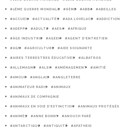
#2ÈME GUERRE MONDIALE
#6ÈME
#ABBA
#ABEILLES
#ACCUEIL
#ACTUALITÉS
#ADA LOVELACE
#ADDICTION
#ADEPPA
#ADULTE
#AESH
#AFRIQUE
#ÂGE INDUSTRIE
#AGEEM
#AGENT D'ENTRETIEN
#AGN
#AGRICULTURE
#AIDE SOIGNANTE
#AIRES TERRESTRES ÉDUCATIVES
#ALBATROS
#ALLEMAGNE
#ALSH
#AMÉNAGEMENT
#AMITIÉ
#AMOUR
#ANGLAIS
#ANGLETERRE
#ANIMATEUR RADIO
#ANIMAUX
#ANIMAUX DE COMPAGNIE
#ANIMAUX EN VOIE D'EXTINCTION
#ANIMAUX PROTÉGÉS
#ANIMÉS
#ANNE BONNY
#ANOUCH PARÉ
#ANTARCTIQUE
#ANTIQUITÉ
#APATHEID