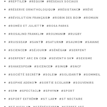
#REPTILES
#REQUIN
#RÉSEAUX SOCIAUX
#RÉSERVE ORNITHOLOGIQUE
#RÉSISTANCE
#RÊVE
#RÉVOLUTION FRANÇAISE
#ROBIN DES BOIS
#ROMAIN
#ROMÉO ET JULIETTE
#ROSA PARKS
#ROSALIND FRANKLIN
#ROUMANIE
#RUGBY
#RUISSEAU
#SANTÉ
#SATURNE
#SAUMON
#SAVANE
#SCIENCES
#SÉJOURS
#SÉNÉGAL
#SERPENT
#SERPENT ARC EN CIEL
#SEVENTH SKY
#SEXISME
#SHAKESPEAR
#SICENCES
#SINGE
#SNCF
#SOCIÉTÉ SECRÈTE
#SOLEIL
#SOLIDARITÉ
#SOMMEIL
#SOPHIE ADENOT
#SORTIE SCOLAIRE
#SOUVENIRS
#SPA
#SPECTACLE
#SPHYNX
#SPORT
#SPORT EXTRÊME
#ST LARY
#ST NECTAIRE