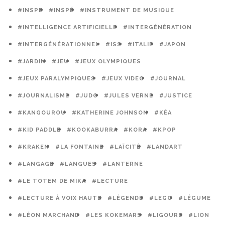
#INSPE
#INSPÉ
#INSTRUMENT DE MUSIQUE
#INTELLIGENCE ARTIFICIELLE
#INTERGÉNÉRATION
#INTERGÉNÉRATIONNEL
#ISS
#ITALIE
#JAPON
#JARDIN
#JEU
#JEUX OLYMPIQUES
#JEUX PARALYMPIQUES
#JEUX VIDEO
#JOURNAL
#JOURNALISME
#JUDO
#JULES VERNE
#JUSTICE
#KANGOUROU
#KATHERINE JOHNSON
#KÉA
#KID PADDLE
#KOOKABURRA
#KORA
#KPOP
#KRAKEN
#LA FONTAINE
#LAÏCITÉ
#LANDART
#LANGAGE
#LANGUES
#LANTERNE
#LE TOTEM DE MIKA
#LECTURE
#LECTURE À VOIX HAUTE
#LÉGENDE
#LEGO
#LÉGUME
#LÉON MARCHAND
#LES KOKEMARS
#LIGOURE
#LION