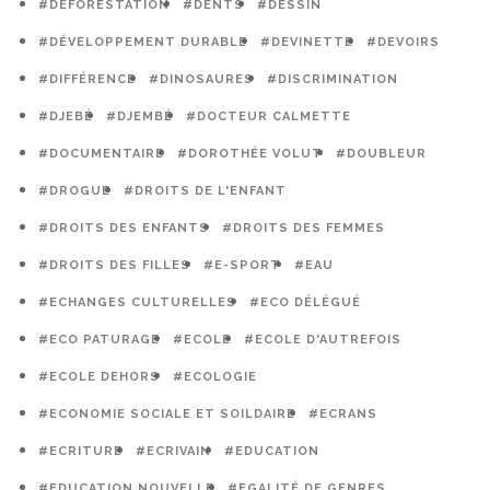
#DÉFORESTATION
#DENTS
#DESSIN
#DÉVELOPPEMENT DURABLE
#DEVINETTE
#DEVOIRS
#DIFFÉRENCE
#DINOSAURES
#DISCRIMINATION
#DJEBÉ
#DJEMBÉ
#DOCTEUR CALMETTE
#DOCUMENTAIRE
#DOROTHÉE VOLUT
#DOUBLEUR
#DROGUE
#DROITS DE L'ENFANT
#DROITS DES ENFANTS
#DROITS DES FEMMES
#DROITS DES FILLES
#E-SPORT
#EAU
#ECHANGES CULTURELLES
#ECO DÉLÉGUÉ
#ECO PATURAGE
#ECOLE
#ECOLE D'AUTREFOIS
#ECOLE DEHORS
#ECOLOGIE
#ECONOMIE SOCIALE ET SOILDAIRE
#ECRANS
#ECRITURE
#ECRIVAIN
#EDUCATION
#EDUCATION NOUVELLE
#EGALITÉ DE GENRES