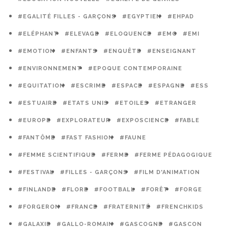
#EGALITÉ FILLES - GARÇONS
#EGYPTIEN
#EHPAD
#ELÉPHANT
#ELEVAGE
#ELOQUENCE
#EMC
#EMI
#EMOTION
#ENFANTS
#ENQUÊTE
#ENSEIGNANT
#ENVIRONNEMENT
#EPOQUE CONTEMPORAINE
#EQUITATION
#ESCRIME
#ESPACE
#ESPAGNE
#ESS
#ESTUAIRE
#ETATS UNIS
#ETOILES
#ETRANGER
#EUROPE
#EXPLORATEUR
#EXPOSCIENCE
#FABLE
#FANTÔME
#FAST FASHION
#FAUNE
#FEMME SCIENTIFIQUE
#FERME
#FERME PÉDAGOGIQUE
#FESTIVAL
#FILLES - GARÇONS
#FILM D'ANIMATION
#FINLANDE
#FLORE
#FOOTBALL
#FORÊT
#FORGE
#FORGERON
#FRANCE
#FRATERNITÉ
#FRENCHKIDS
#GALAXIE
#GALLO-ROMAIN
#GASCOGNE
#GASCON