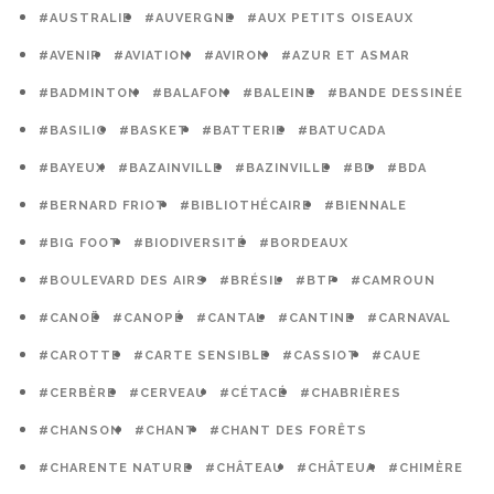
#AUSTRALIE
#AUVERGNE
#AUX PETITS OISEAUX
#AVENIR
#AVIATION
#AVIRON
#AZUR ET ASMAR
#BADMINTON
#BALAFON
#BALEINE
#BANDE DESSINÉE
#BASILIC
#BASKET
#BATTERIE
#BATUCADA
#BAYEUX
#BAZAINVILLE
#BAZINVILLE
#BD
#BDA
#BERNARD FRIOT
#BIBLIOTHÉCAIRE
#BIENNALE
#BIG FOOT
#BIODIVERSITÉ
#BORDEAUX
#BOULEVARD DES AIRS
#BRÉSIL
#BTP
#CAMROUN
#CANOË
#CANOPÉ
#CANTAL
#CANTINE
#CARNAVAL
#CAROTTE
#CARTE SENSIBLE
#CASSIOT
#CAUE
#CERBÈRE
#CERVEAU
#CÉTACÉ
#CHABRIÈRES
#CHANSON
#CHANT
#CHANT DES FORÊTS
#CHARENTE NATURE
#CHÂTEAU
#CHÂTEUA
#CHIMÈRE