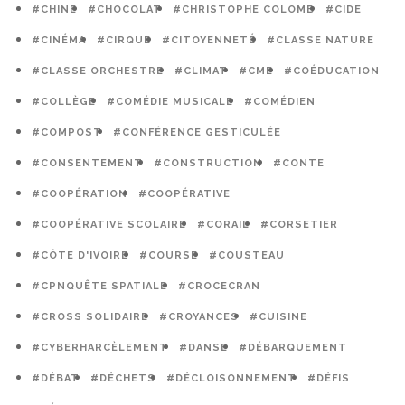
#CHINE
#CHOCOLAT
#CHRISTOPHE COLOMB
#CIDE
#CINÉMA
#CIRQUE
#CITOYENNETÉ
#CLASSE NATURE
#CLASSE ORCHESTRE
#CLIMAT
#CME
#COÉDUCATION
#COLLÈGE
#COMÉDIE MUSICALE
#COMÉDIEN
#COMPOST
#CONFÉRENCE GESTICULÉE
#CONSENTEMENT
#CONSTRUCTION
#CONTE
#COOPÉRATION
#COOPÉRATIVE
#COOPÉRATIVE SCOLAIRE
#CORAIL
#CORSETIER
#CÔTE D'IVOIRE
#COURSE
#COUSTEAU
#CPNQUÊTE SPATIALE
#CROCECRAN
#CROSS SOLIDAIRE
#CROYANCES
#CUISINE
#CYBERHARCÈLEMENT
#DANSE
#DÉBARQUEMENT
#DÉBAT
#DÉCHETS
#DÉCLOISONNEMENT
#DÉFIS