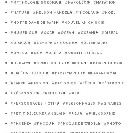
#MYTHOLOGIE NORDIQUE
#NAPOLÉON
#NATATION
#NATURE
#NELSON MANDELA
#NICOLAUS
#NOËL
#NOTRE DAME DE PARIS
#NOUVEL AN CHINOIS
#NUMÉRIQUE
#OCCE
#OCÉAN
#OCÉANIE
#OISEAU
#OISEAUX
#OLYMPE DE GOUGES
#OLYMPIADES
#OMEGA
#ONF
#OPÉRA
#ORIENT EXPRESS
#ORIGAMI
#ORNITHOLOGUE
#OURS
#PAIR-NON-PAIR
#PALÉONTOLOGUE
#PARALYMPIQUE
#PARANORMAL
#PARIS
#PASSION
#PATINOIRE
#PÊCHE
#PÉDAGOGIE
#PÉDAGOGIES
#PEINTURE
#PEP
#PERSONNAGES FICTIFS
#PERSONNAGES IMAGINAIRES
#PETIT DÉJEUNER ANGLAIS
#PEUR
#PHILOSOPHIE
#PHOENIX
#PHOQUE
#PHOQUE DE WEDELL
#PHOTO