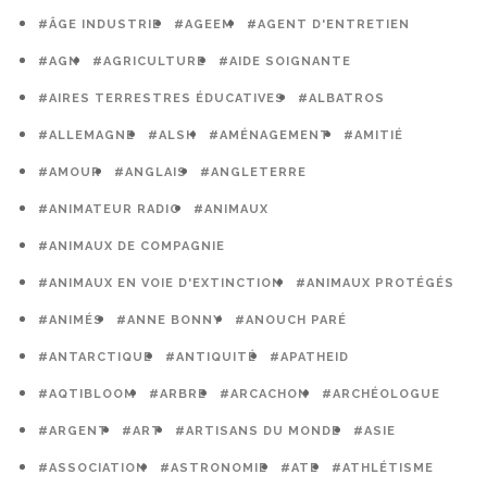
#ÂGE INDUSTRIE
#AGEEM
#AGENT D'ENTRETIEN
#AGN
#AGRICULTURE
#AIDE SOIGNANTE
#AIRES TERRESTRES ÉDUCATIVES
#ALBATROS
#ALLEMAGNE
#ALSH
#AMÉNAGEMENT
#AMITIÉ
#AMOUR
#ANGLAIS
#ANGLETERRE
#ANIMATEUR RADIO
#ANIMAUX
#ANIMAUX DE COMPAGNIE
#ANIMAUX EN VOIE D'EXTINCTION
#ANIMAUX PROTÉGÉS
#ANIMÉS
#ANNE BONNY
#ANOUCH PARÉ
#ANTARCTIQUE
#ANTIQUITÉ
#APATHEID
#AQTIBLOOM
#ARBRE
#ARCACHON
#ARCHÉOLOGUE
#ARGENT
#ART
#ARTISANS DU MONDE
#ASIE
#ASSOCIATION
#ASTRONOMIE
#ATE
#ATHLÉTISME