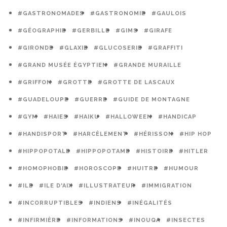
#GASTRONOMADES
#GASTRONOMIE
#GAULOIS
#GÉOGRAPHIE
#GERBILLE
#GIMS
#GIRAFE
#GIRONDE
#GLAXIE
#GLUCOSERIE
#GRAFFITI
#GRAND MUSÉE ÉGYPTIEN
#GRANDE MURAILLE
#GRIFFON
#GROTTE
#GROTTE DE LASCAUX
#GUADELOUPE
#GUERRE
#GUIDE DE MONTAGNE
#GYM
#HAIES
#HAIKU
#HALLOWEEN
#HANDICAP
#HANDISPORT
#HARCÈLEMENT
#HÉRISSON
#HIP HOP
#HIPPOPOTALE
#HIPPOPOTAME
#HISTOIRE
#HITLER
#HOMOPHOBIE
#HOROSCOPE
#HUITRE
#HUMOUR
#ILE
#ILE D'AIX
#ILLUSTRATEUR
#IMMIGRATION
#INCORRUPTIBLES
#INDIENS
#INÉGALITÉS
#INFIRMIÈRE
#INFORMATIONS
#INOUQA
#INSECTES