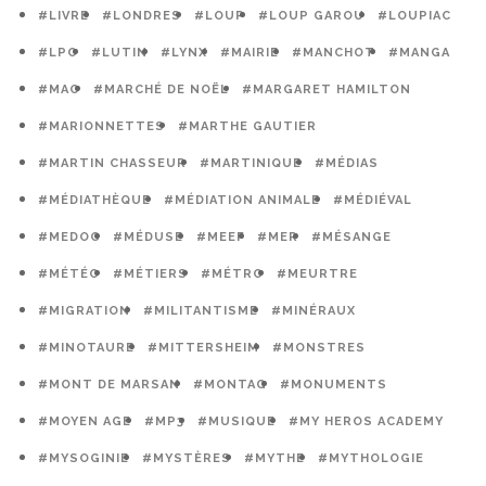
#LIVRE
#LONDRES
#LOUP
#LOUP GAROU
#LOUPIAC
#LPO
#LUTIN
#LYNX
#MAIRIE
#MANCHOT
#MANGA
#MAO
#MARCHÉ DE NOËL
#MARGARET HAMILTON
#MARIONNETTES
#MARTHE GAUTIER
#MARTIN CHASSEUR
#MARTINIQUE
#MÉDIAS
#MÉDIATHÈQUE
#MÉDIATION ANIMALE
#MÉDIÉVAL
#MEDOC
#MÉDUSE
#MEEF
#MER
#MÉSANGE
#MÉTÉO
#MÉTIERS
#MÉTRO
#MEURTRE
#MIGRATION
#MILITANTISME
#MINÉRAUX
#MINOTAURE
#MITTERSHEIM
#MONSTRES
#MONT DE MARSAN
#MONTAG
#MONUMENTS
#MOYEN AGE
#MP3
#MUSIQUE
#MY HEROS ACADEMY
#MYSOGINIE
#MYSTÈRES
#MYTHE
#MYTHOLOGIE