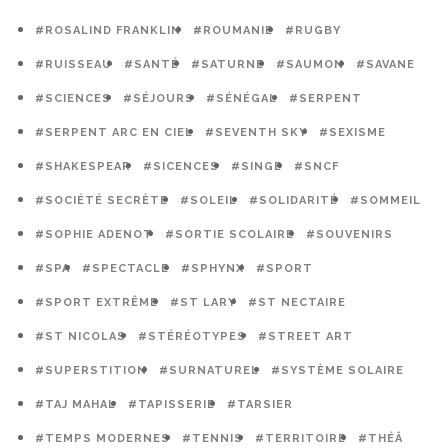
#ROSALIND FRANKLIN
#ROUMANIE
#RUGBY
#RUISSEAU
#SANTÉ
#SATURNE
#SAUMON
#SAVANE
#SCIENCES
#SÉJOURS
#SÉNÉGAL
#SERPENT
#SERPENT ARC EN CIEL
#SEVENTH SKY
#SEXISME
#SHAKESPEAR
#SICENCES
#SINGE
#SNCF
#SOCIÉTÉ SECRÈTE
#SOLEIL
#SOLIDARITÉ
#SOMMEIL
#SOPHIE ADENOT
#SORTIE SCOLAIRE
#SOUVENIRS
#SPA
#SPECTACLE
#SPHYNX
#SPORT
#SPORT EXTRÊME
#ST LARY
#ST NECTAIRE
#ST NICOLAS
#STÉRÉOTYPES
#STREET ART
#SUPERSTITION
#SURNATUREL
#SYSTÈME SOLAIRE
#TAJ MAHAL
#TAPISSERIE
#TARSIER
#TEMPS MODERNES
#TENNIS
#TERRITOIRE
#THÉÂ