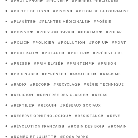
#PHOTOPHORE
#PIC VERT
#PIERRES PRÉCIEUSES
#PILOTE DE LIGNE
#PISCINE
#PITON DE LA FOURNAISE
#PLANÈTES
#PLANTES MÉDICINALES
#POÉSIE
#POISSON
#POISSON D'AVRIL
#POKEMON
#POLAR
#POLICE
#POLICIER
#POLLUTION
#POP UP
#PORT
#PORTRAITS
#POTAGER
#POTERIE
#PRÉHISTOIRE
#PRESSE
#PRIM ELYSÉE
#PRINTEMPS
#PRISON
#PRIX NOBEL
#PYRÉNÉES
#QUOTIDIEN
#RACISME
#RADIO
#RECORD
#RECYCLAGE
#RÉGIE TECHNIQUE
#RELIGION
#RENTRÉE DES CLASSES
#REPAS
#REPTILES
#REQUIN
#RÉSEAUX SOCIAUX
#RÉSERVE ORNITHOLOGIQUE
#RÉSISTANCE
#RÊVE
#RÉVOLUTION FRANÇAISE
#ROBIN DES BOIS
#ROMAIN
#ROMÉO ET JULIETTE
#ROSA PARKS