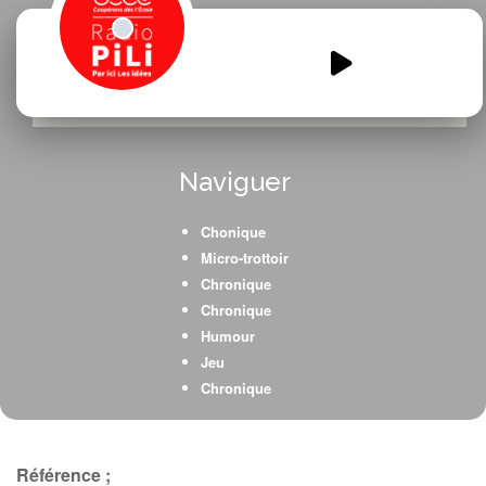
Radio-Point-Nemo-Les-requins-
sont-dangereux-mythe-ou-
realite.mp3
00:00
00:00
Naviguer
Chonique
Micro-trottoir
Chronique
Chronique
Humour
Jeu
Chronique
Chronique
Référence ;