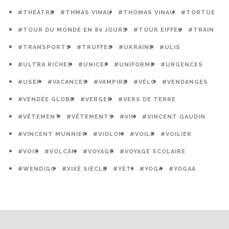
#THÉÂTRE
#THMAS VINAU
#THOMAS VINAU
#TORTUE
#TOUR DU MONDE EN 80 JOURS
#TOUR EIFFEL
#TRAIN
#TRANSPORTS
#TRUFFES
#UKRAINE
#ULIS
#ULTRA RICHES
#UNICEF
#UNIFORME
#URGENCES
#USEP
#VACANCES
#VAMPIRE
#VÉLO
#VENDANGES
#VENDÉE GLOBE
#VERGER
#VERS DE TERRE
#VÊTEMENT
#VÊTEMENTS
#VIN
#VINCENT GAUDIN
#VINCENT MUNNIER
#VIOLON
#VOILE
#VOILIER
#VOIX
#VOLCAN
#VOYAGE
#VOYAGE SCOLAIRE
#WENDIGO
#XIXÈ SIÈCLE
#YÉTI
#YOGA
#YOGAA