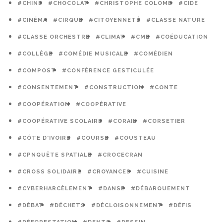
#CHINE
#CHOCOLAT
#CHRISTOPHE COLOMB
#CIDE
#CINÉMA
#CIRQUE
#CITOYENNETÉ
#CLASSE NATURE
#CLASSE ORCHESTRE
#CLIMAT
#CME
#COÉDUCATION
#COLLÈGE
#COMÉDIE MUSICALE
#COMÉDIEN
#COMPOST
#CONFÉRENCE GESTICULÉE
#CONSENTEMENT
#CONSTRUCTION
#CONTE
#COOPÉRATION
#COOPÉRATIVE
#COOPÉRATIVE SCOLAIRE
#CORAIL
#CORSETIER
#CÔTE D'IVOIRE
#COURSE
#COUSTEAU
#CPNQUÊTE SPATIALE
#CROCECRAN
#CROSS SOLIDAIRE
#CROYANCES
#CUISINE
#CYBERHARCÈLEMENT
#DANSE
#DÉBARQUEMENT
#DÉBAT
#DÉCHETS
#DÉCLOISONNEMENT
#DÉFIS