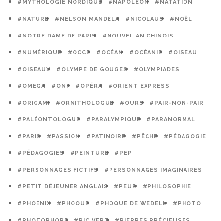
#MYTHOLOGIE NORDIQUE
#NAPOLÉON
#NATATION
#NATURE
#NELSON MANDELA
#NICOLAUS
#NOËL
#NOTRE DAME DE PARIS
#NOUVEL AN CHINOIS
#NUMÉRIQUE
#OCCE
#OCÉAN
#OCÉANIE
#OISEAU
#OISEAUX
#OLYMPE DE GOUGES
#OLYMPIADES
#OMEGA
#ONF
#OPÉRA
#ORIENT EXPRESS
#ORIGAMI
#ORNITHOLOGUE
#OURS
#PAIR-NON-PAIR
#PALÉONTOLOGUE
#PARALYMPIQUE
#PARANORMAL
#PARIS
#PASSION
#PATINOIRE
#PÊCHE
#PÉDAGOGIE
#PÉDAGOGIES
#PEINTURE
#PEP
#PERSONNAGES FICTIFS
#PERSONNAGES IMAGINAIRES
#PETIT DÉJEUNER ANGLAIS
#PEUR
#PHILOSOPHIE
#PHOENIX
#PHOQUE
#PHOQUE DE WEDELL
#PHOTO
#PHOTOPHORE
#PIC VERT
#PIERRES PRÉCIEUSES