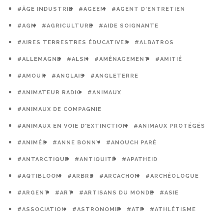
#ÂGE INDUSTRIE
#AGEEM
#AGENT D'ENTRETIEN
#AGN
#AGRICULTURE
#AIDE SOIGNANTE
#AIRES TERRESTRES ÉDUCATIVES
#ALBATROS
#ALLEMAGNE
#ALSH
#AMÉNAGEMENT
#AMITIÉ
#AMOUR
#ANGLAIS
#ANGLETERRE
#ANIMATEUR RADIO
#ANIMAUX
#ANIMAUX DE COMPAGNIE
#ANIMAUX EN VOIE D'EXTINCTION
#ANIMAUX PROTÉGÉS
#ANIMÉS
#ANNE BONNY
#ANOUCH PARÉ
#ANTARCTIQUE
#ANTIQUITÉ
#APATHEID
#AQTIBLOOM
#ARBRE
#ARCACHON
#ARCHÉOLOGUE
#ARGENT
#ART
#ARTISANS DU MONDE
#ASIE
#ASSOCIATION
#ASTRONOMIE
#ATE
#ATHLÉTISME