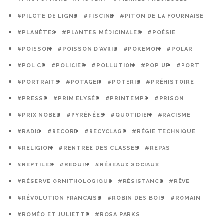
#PILOTE DE LIGNE
#PISCINE
#PITON DE LA FOURNAISE
#PLANÈTES
#PLANTES MÉDICINALES
#POÉSIE
#POISSON
#POISSON D'AVRIL
#POKEMON
#POLAR
#POLICE
#POLICIER
#POLLUTION
#POP UP
#PORT
#PORTRAITS
#POTAGER
#POTERIE
#PRÉHISTOIRE
#PRESSE
#PRIM ELYSÉE
#PRINTEMPS
#PRISON
#PRIX NOBEL
#PYRÉNÉES
#QUOTIDIEN
#RACISME
#RADIO
#RECORD
#RECYCLAGE
#RÉGIE TECHNIQUE
#RELIGION
#RENTRÉE DES CLASSES
#REPAS
#REPTILES
#REQUIN
#RÉSEAUX SOCIAUX
#RÉSERVE ORNITHOLOGIQUE
#RÉSISTANCE
#RÊVE
#RÉVOLUTION FRANÇAISE
#ROBIN DES BOIS
#ROMAIN
#ROMÉO ET JULIETTE
#ROSA PARKS