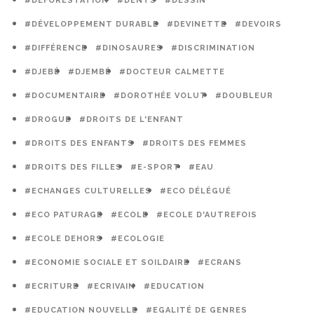
#DÉFORESTATION
#DENTS
#DESSIN
#DÉVELOPPEMENT DURABLE
#DEVINETTE
#DEVOIRS
#DIFFÉRENCE
#DINOSAURES
#DISCRIMINATION
#DJEBÉ
#DJEMBÉ
#DOCTEUR CALMETTE
#DOCUMENTAIRE
#DOROTHÉE VOLUT
#DOUBLEUR
#DROGUE
#DROITS DE L'ENFANT
#DROITS DES ENFANTS
#DROITS DES FEMMES
#DROITS DES FILLES
#E-SPORT
#EAU
#ECHANGES CULTURELLES
#ECO DÉLÉGUÉ
#ECO PATURAGE
#ECOLE
#ECOLE D'AUTREFOIS
#ECOLE DEHORS
#ECOLOGIE
#ECONOMIE SOCIALE ET SOILDAIRE
#ECRANS
#ECRITURE
#ECRIVAIN
#EDUCATION
#EDUCATION NOUVELLE
#EGALITÉ DE GENRES