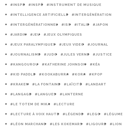
#INSPE
#INSPÉ
#INSTRUMENT DE MUSIQUE
#INTELLIGENCE ARTIFICIELLE
#INTERGÉNÉRATION
#INTERGÉNÉRATIONNEL
#ISS
#ITALIE
#JAPON
#JARDIN
#JEU
#JEUX OLYMPIQUES
#JEUX PARALYMPIQUES
#JEUX VIDEO
#JOURNAL
#JOURNALISME
#JUDO
#JULES VERNE
#JUSTICE
#KANGOUROU
#KATHERINE JOHNSON
#KÉA
#KID PADDLE
#KOOKABURRA
#KORA
#KPOP
#KRAKEN
#LA FONTAINE
#LAÏCITÉ
#LANDART
#LANGAGE
#LANGUES
#LANTERNE
#LE TOTEM DE MIKA
#LECTURE
#LECTURE À VOIX HAUTE
#LÉGENDE
#LEGO
#LÉGUME
#LÉON MARCHAND
#LES KOKEMARS
#LIGOURE
#LION