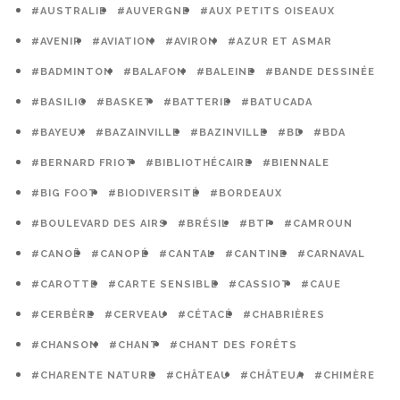
#AUSTRALIE
#AUVERGNE
#AUX PETITS OISEAUX
#AVENIR
#AVIATION
#AVIRON
#AZUR ET ASMAR
#BADMINTON
#BALAFON
#BALEINE
#BANDE DESSINÉE
#BASILIC
#BASKET
#BATTERIE
#BATUCADA
#BAYEUX
#BAZAINVILLE
#BAZINVILLE
#BD
#BDA
#BERNARD FRIOT
#BIBLIOTHÉCAIRE
#BIENNALE
#BIG FOOT
#BIODIVERSITÉ
#BORDEAUX
#BOULEVARD DES AIRS
#BRÉSIL
#BTP
#CAMROUN
#CANOË
#CANOPÉ
#CANTAL
#CANTINE
#CARNAVAL
#CAROTTE
#CARTE SENSIBLE
#CASSIOT
#CAUE
#CERBÈRE
#CERVEAU
#CÉTACÉ
#CHABRIÈRES
#CHANSON
#CHANT
#CHANT DES FORÊTS
#CHARENTE NATURE
#CHÂTEAU
#CHÂTEUA
#CHIMÈRE