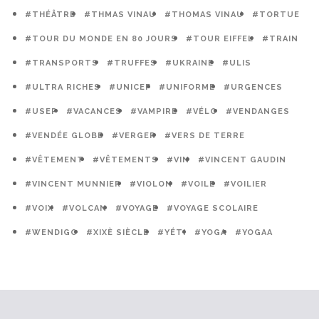
#THÉÂTRE
#THMAS VINAU
#THOMAS VINAU
#TORTUE
#TOUR DU MONDE EN 80 JOURS
#TOUR EIFFEL
#TRAIN
#TRANSPORTS
#TRUFFES
#UKRAINE
#ULIS
#ULTRA RICHES
#UNICEF
#UNIFORME
#URGENCES
#USEP
#VACANCES
#VAMPIRE
#VÉLO
#VENDANGES
#VENDÉE GLOBE
#VERGER
#VERS DE TERRE
#VÊTEMENT
#VÊTEMENTS
#VIN
#VINCENT GAUDIN
#VINCENT MUNNIER
#VIOLON
#VOILE
#VOILIER
#VOIX
#VOLCAN
#VOYAGE
#VOYAGE SCOLAIRE
#WENDIGO
#XIXÈ SIÈCLE
#YÉTI
#YOGA
#YOGAA