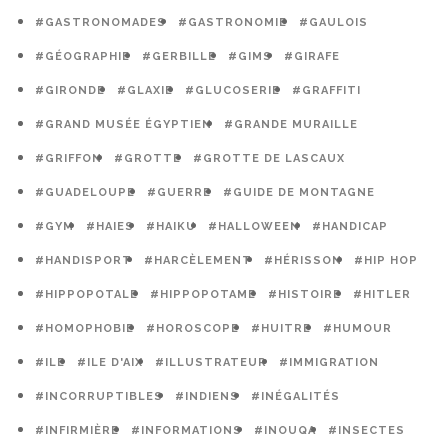
#GASTRONOMADES
#GASTRONOMIE
#GAULOIS
#GÉOGRAPHIE
#GERBILLE
#GIMS
#GIRAFE
#GIRONDE
#GLAXIE
#GLUCOSERIE
#GRAFFITI
#GRAND MUSÉE ÉGYPTIEN
#GRANDE MURAILLE
#GRIFFON
#GROTTE
#GROTTE DE LASCAUX
#GUADELOUPE
#GUERRE
#GUIDE DE MONTAGNE
#GYM
#HAIES
#HAIKU
#HALLOWEEN
#HANDICAP
#HANDISPORT
#HARCÈLEMENT
#HÉRISSON
#HIP HOP
#HIPPOPOTALE
#HIPPOPOTAME
#HISTOIRE
#HITLER
#HOMOPHOBIE
#HOROSCOPE
#HUITRE
#HUMOUR
#ILE
#ILE D'AIX
#ILLUSTRATEUR
#IMMIGRATION
#INCORRUPTIBLES
#INDIENS
#INÉGALITÉS
#INFIRMIÈRE
#INFORMATIONS
#INOUQA
#INSECTES