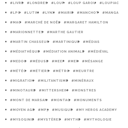
#LIVRE
#LONDRES
#LOUP
#LOUP GAROU
#LOUPIAC
#LPO
#LUTIN
#LYNX
#MAIRIE
#MANCHOT
#MANGA
#MAO
#MARCHÉ DE NOËL
#MARGARET HAMILTON
#MARIONNETTES
#MARTHE GAUTIER
#MARTIN CHASSEUR
#MARTINIQUE
#MÉDIAS
#MÉDIATHÈQUE
#MÉDIATION ANIMALE
#MÉDIÉVAL
#MEDOC
#MÉDUSE
#MEEF
#MER
#MÉSANGE
#MÉTÉO
#MÉTIERS
#MÉTRO
#MEURTRE
#MIGRATION
#MILITANTISME
#MINÉRAUX
#MINOTAURE
#MITTERSHEIM
#MONSTRES
#MONT DE MARSAN
#MONTAG
#MONUMENTS
#MOYEN AGE
#MP3
#MUSIQUE
#MY HEROS ACADEMY
#MYSOGINIE
#MYSTÈRES
#MYTHE
#MYTHOLOGIE