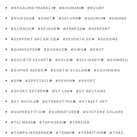
#ROSALIND FRANKLIN
#ROUMANIE
#RUGBY
#RUISSEAU
#SANTÉ
#SATURNE
#SAUMON
#SAVANE
#SCIENCES
#SÉJOURS
#SÉNÉGAL
#SERPENT
#SERPENT ARC EN CIEL
#SEVENTH SKY
#SEXISME
#SHAKESPEAR
#SICENCES
#SINGE
#SNCF
#SOCIÉTÉ SECRÈTE
#SOLEIL
#SOLIDARITÉ
#SOMMEIL
#SOPHIE ADENOT
#SORTIE SCOLAIRE
#SOUVENIRS
#SPA
#SPECTACLE
#SPHYNX
#SPORT
#SPORT EXTRÊME
#ST LARY
#ST NECTAIRE
#ST NICOLAS
#STÉRÉOTYPES
#STREET ART
#SUPERSTITION
#SURNATUREL
#SYSTÈME SOLAIRE
#TAJ MAHAL
#TAPISSERIE
#TARSIER
#TEMPS MODERNES
#TENNIS
#TERRITOIRE
#THÉÂ