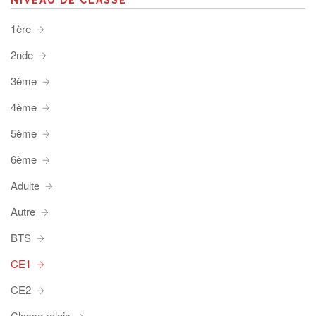
1ère
2nde
3ème
4ème
5ème
6ème
Adulte
Autre
BTS
CE1
CE2
Classe relais