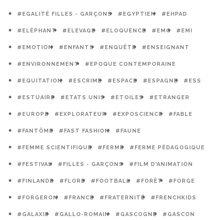
#EGALITÉ FILLES - GARÇONS
#EGYPTIEN
#EHPAD
#ELÉPHANT
#ELEVAGE
#ELOQUENCE
#EMC
#EMI
#EMOTION
#ENFANTS
#ENQUÊTE
#ENSEIGNANT
#ENVIRONNEMENT
#EPOQUE CONTEMPORAINE
#EQUITATION
#ESCRIME
#ESPACE
#ESPAGNE
#ESS
#ESTUAIRE
#ETATS UNIS
#ETOILES
#ETRANGER
#EUROPE
#EXPLORATEUR
#EXPOSCIENCE
#FABLE
#FANTÔME
#FAST FASHION
#FAUNE
#FEMME SCIENTIFIQUE
#FERME
#FERME PÉDAGOGIQUE
#FESTIVAL
#FILLES - GARÇONS
#FILM D'ANIMATION
#FINLANDE
#FLORE
#FOOTBALL
#FORÊT
#FORGE
#FORGERON
#FRANCE
#FRATERNITÉ
#FRENCHKIDS
#GALAXIE
#GALLO-ROMAIN
#GASCOGNE
#GASCON