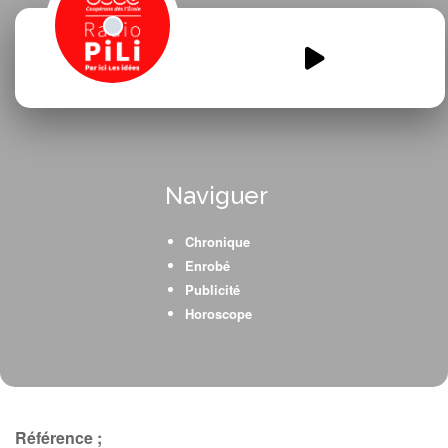
Radio-Pitchoun-33.mp3
00:00
00:00
Naviguer
Chronique
Enrobé
Publicité
Horoscope
Référence ;