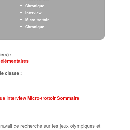
Chronique
Interview
Micro-trottoir
Chronique
e(s) :
 élémentaires
e classe :
que
Interview
Micro-trottoir
Sommaire
ravail de recherche sur les jeux olympiques et