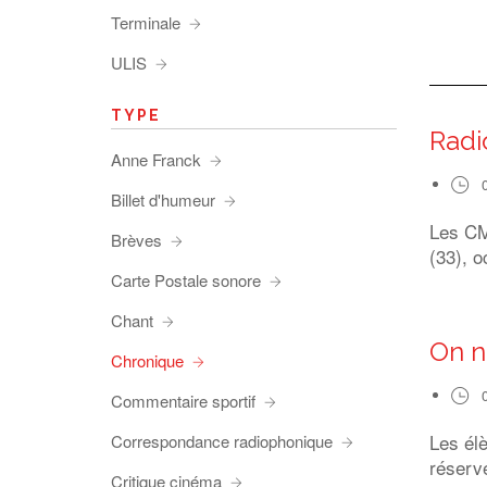
Terminale
ULIS
TYPE
Radi
Anne Franck
Billet d'humeur
Les CM1
Brèves
(33), o
Carte Postale sonore
Chant
On n
Chronique
Commentaire sportif
Les él
Correspondance radiophonique
réserve
Critique cinéma