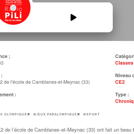
CE2-Camblanes-et-Meynac.mp3
00:00
00:00
nce ;
Catégori
33
Classes
:
Niveau d
2 de l'école de Camblanes-et-Meynac (33)
CE2
ement :
Type :
Chroni
X OLYMPIQUES
#JEUX PARALYMPIQUES
#SPORT
 de l’école de Camblanes-et-Meynac (33) ont fait un beau t