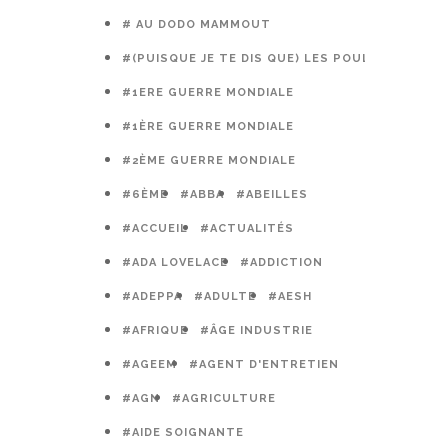
# AU DODO MAMMOUT
#(PUISQUE JE TE DIS QUE) LES POULES PRÉFÈR
#1ERE GUERRE MONDIALE
#1ÈRE GUERRE MONDIALE
#2ÈME GUERRE MONDIALE
#6ÈME
#ABBA
#ABEILLES
#ACCUEIL
#ACTUALITÉS
#ADA LOVELACE
#ADDICTION
#ADEPPA
#ADULTE
#AESH
#AFRIQUE
#ÂGE INDUSTRIE
#AGEEM
#AGENT D'ENTRETIEN
#AGN
#AGRICULTURE
#AIDE SOIGNANTE