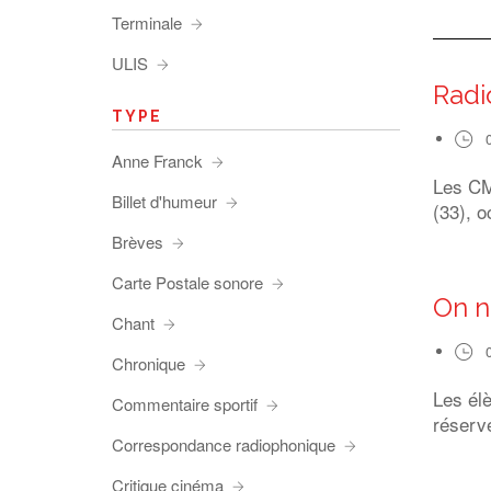
Terminale
ULIS
Radi
TYPE
Anne Franck
Les CM1
Billet d'humeur
(33), o
Brèves
Carte Postale sonore
On n
Chant
Chronique
Les él
Commentaire sportif
réserve
Correspondance radiophonique
Critique cinéma