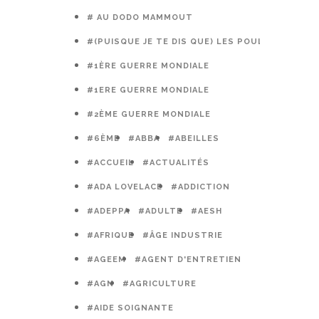
# AU DODO MAMMOUT
#(PUISQUE JE TE DIS QUE) LES POULES PRÉFÈR
#1ÈRE GUERRE MONDIALE
#1ERE GUERRE MONDIALE
#2ÈME GUERRE MONDIALE
#6ÈME
#ABBA
#ABEILLES
#ACCUEIL
#ACTUALITÉS
#ADA LOVELACE
#ADDICTION
#ADEPPA
#ADULTE
#AESH
#AFRIQUE
#ÂGE INDUSTRIE
#AGEEM
#AGENT D'ENTRETIEN
#AGN
#AGRICULTURE
#AIDE SOIGNANTE