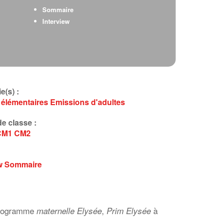
Sommaire
Interview
e(s) :
 élémentaires
Emissions d'adultes
e classe :
CM1
CM2
w
Sommaire
programme
,
à
maternelle Elysée
Prim Elysée