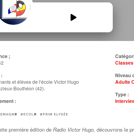
Boutheon-1.mp3
00:00
00:00
nce ;
Catégori
42
Classes
:
Niveau d
ants et élèves de l'école Victor Hugo
Adulte
zieux-Bouthéon (42).
Type :
ement :
Intervie
LEMAGNE
#ECOLE
#PRIM ELYSÉE
ette première édition de
découvrons le 
Radio Victor Hugo,