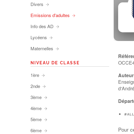
Divers
Emissions d'adultes
Info des AD
Lycéens
Maternelles
Référe
OCCE
NIVEAU DE CLASSE
1ère
Auteur 
Enseign
2nde
d'André
3ème
Départ
4ème
#AL
5ème
Pour c
6ème