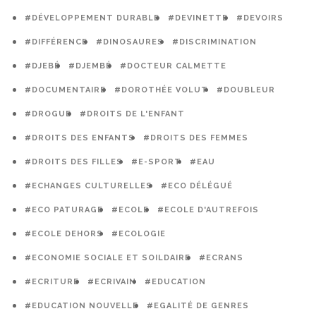
#DÉVELOPPEMENT DURABLE
#DEVINETTE
#DEVOIRS
#DIFFÉRENCE
#DINOSAURES
#DISCRIMINATION
#DJEBÉ
#DJEMBÉ
#DOCTEUR CALMETTE
#DOCUMENTAIRE
#DOROTHÉE VOLUT
#DOUBLEUR
#DROGUE
#DROITS DE L'ENFANT
#DROITS DES ENFANTS
#DROITS DES FEMMES
#DROITS DES FILLES
#E-SPORT
#EAU
#ECHANGES CULTURELLES
#ECO DÉLÉGUÉ
#ECO PATURAGE
#ECOLE
#ECOLE D'AUTREFOIS
#ECOLE DEHORS
#ECOLOGIE
#ECONOMIE SOCIALE ET SOILDAIRE
#ECRANS
#ECRITURE
#ECRIVAIN
#EDUCATION
#EDUCATION NOUVELLE
#EGALITÉ DE GENRES