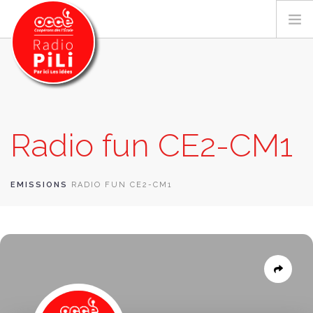
PRÉSENTATION
Radio fun CE2-CM1
GRILLE DES PROGRAMMES
EMISSIONS / PODCASTS
SUR LE TERRITOIRE
EMISSIONS
RADIO FUN CE2-CM1
RESSOURCES
LES ACTU.
RECHERCHER
CONTACT