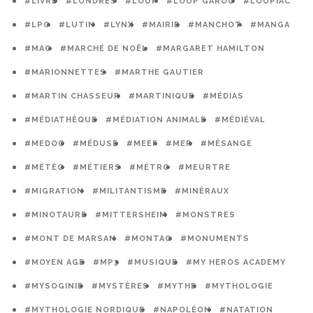
#LIVRE
#LONDRES
#LOUP
#LOUP GAROU
#LOUPIAC
#LPO
#LUTIN
#LYNX
#MAIRIE
#MANCHOT
#MANGA
#MAO
#MARCHÉ DE NOËL
#MARGARET HAMILTON
#MARIONNETTES
#MARTHE GAUTIER
#MARTIN CHASSEUR
#MARTINIQUE
#MÉDIAS
#MÉDIATHÈQUE
#MÉDIATION ANIMALE
#MÉDIÉVAL
#MEDOC
#MÉDUSE
#MEEF
#MER
#MÉSANGE
#MÉTÉO
#MÉTIERS
#MÉTRO
#MEURTRE
#MIGRATION
#MILITANTISME
#MINÉRAUX
#MINOTAURE
#MITTERSHEIM
#MONSTRES
#MONT DE MARSAN
#MONTAG
#MONUMENTS
#MOYEN AGE
#MP3
#MUSIQUE
#MY HEROS ACADEMY
#MYSOGINIE
#MYSTÈRES
#MYTHE
#MYTHOLOGIE
#MYTHOLOGIE NORDIQUE
#NAPOLÉON
#NATATION