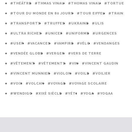
#THÉÂTRE
#THMAS VINAU
#THOMAS VINAU
#TORTUE
#TOUR DU MONDE EN 80 JOURS
#TOUR EIFFEL
#TRAIN
#TRANSPORTS
#TRUFFES
#UKRAINE
#ULIS
#ULTRA RICHES
#UNICEF
#UNIFORME
#URGENCES
#USEP
#VACANCES
#VAMPIRE
#VÉLO
#VENDANGES
#VENDÉE GLOBE
#VERGER
#VERS DE TERRE
#VÊTEMENT
#VÊTEMENTS
#VIN
#VINCENT GAUDIN
#VINCENT MUNNIER
#VIOLON
#VOILE
#VOILIER
#VOIX
#VOLCAN
#VOYAGE
#VOYAGE SCOLAIRE
#WENDIGO
#XIXÈ SIÈCLE
#YÉTI
#YOGA
#YOGAA