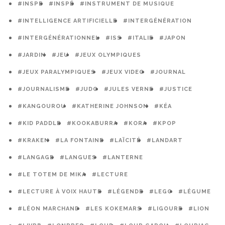
#INSPE
#INSPÉ
#INSTRUMENT DE MUSIQUE
#INTELLIGENCE ARTIFICIELLE
#INTERGÉNÉRATION
#INTERGÉNÉRATIONNEL
#ISS
#ITALIE
#JAPON
#JARDIN
#JEU
#JEUX OLYMPIQUES
#JEUX PARALYMPIQUES
#JEUX VIDEO
#JOURNAL
#JOURNALISME
#JUDO
#JULES VERNE
#JUSTICE
#KANGOUROU
#KATHERINE JOHNSON
#KÉA
#KID PADDLE
#KOOKABURRA
#KORA
#KPOP
#KRAKEN
#LA FONTAINE
#LAÏCITÉ
#LANDART
#LANGAGE
#LANGUES
#LANTERNE
#LE TOTEM DE MIKA
#LECTURE
#LECTURE À VOIX HAUTE
#LÉGENDE
#LEGO
#LÉGUME
#LÉON MARCHAND
#LES KOKEMARS
#LIGOURE
#LION