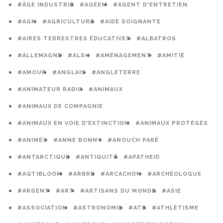
#ÂGE INDUSTRIE
#AGEEM
#AGENT D'ENTRETIEN
#AGN
#AGRICULTURE
#AIDE SOIGNANTE
#AIRES TERRESTRES ÉDUCATIVES
#ALBATROS
#ALLEMAGNE
#ALSH
#AMÉNAGEMENT
#AMITIÉ
#AMOUR
#ANGLAIS
#ANGLETERRE
#ANIMATEUR RADIO
#ANIMAUX
#ANIMAUX DE COMPAGNIE
#ANIMAUX EN VOIE D'EXTINCTION
#ANIMAUX PROTÉGÉS
#ANIMÉS
#ANNE BONNY
#ANOUCH PARÉ
#ANTARCTIQUE
#ANTIQUITÉ
#APATHEID
#AQTIBLOOM
#ARBRE
#ARCACHON
#ARCHÉOLOGUE
#ARGENT
#ART
#ARTISANS DU MONDE
#ASIE
#ASSOCIATION
#ASTRONOMIE
#ATE
#ATHLÉTISME