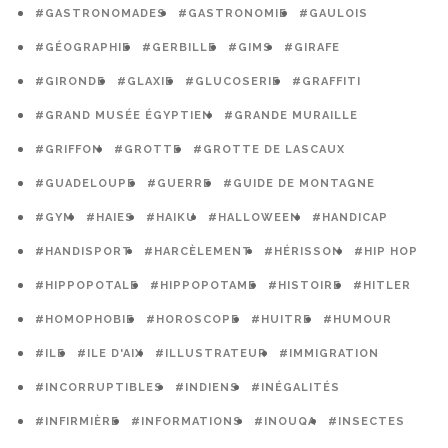
#GASTRONOMADES
#GASTRONOMIE
#GAULOIS
#GÉOGRAPHIE
#GERBILLE
#GIMS
#GIRAFE
#GIRONDE
#GLAXIE
#GLUCOSERIE
#GRAFFITI
#GRAND MUSÉE ÉGYPTIEN
#GRANDE MURAILLE
#GRIFFON
#GROTTE
#GROTTE DE LASCAUX
#GUADELOUPE
#GUERRE
#GUIDE DE MONTAGNE
#GYM
#HAIES
#HAIKU
#HALLOWEEN
#HANDICAP
#HANDISPORT
#HARCÈLEMENT
#HÉRISSON
#HIP HOP
#HIPPOPOTALE
#HIPPOPOTAME
#HISTOIRE
#HITLER
#HOMOPHOBIE
#HOROSCOPE
#HUITRE
#HUMOUR
#ILE
#ILE D'AIX
#ILLUSTRATEUR
#IMMIGRATION
#INCORRUPTIBLES
#INDIENS
#INÉGALITÉS
#INFIRMIÈRE
#INFORMATIONS
#INOUQA
#INSECTES