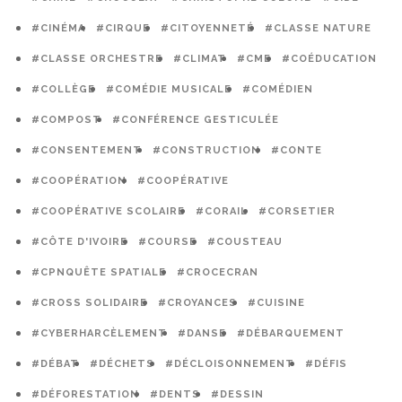
#CINÉMA
#CIRQUE
#CITOYENNETÉ
#CLASSE NATURE
#CLASSE ORCHESTRE
#CLIMAT
#CME
#COÉDUCATION
#COLLÈGE
#COMÉDIE MUSICALE
#COMÉDIEN
#COMPOST
#CONFÉRENCE GESTICULÉE
#CONSENTEMENT
#CONSTRUCTION
#CONTE
#COOPÉRATION
#COOPÉRATIVE
#COOPÉRATIVE SCOLAIRE
#CORAIL
#CORSETIER
#CÔTE D'IVOIRE
#COURSE
#COUSTEAU
#CPNQUÊTE SPATIALE
#CROCECRAN
#CROSS SOLIDAIRE
#CROYANCES
#CUISINE
#CYBERHARCÈLEMENT
#DANSE
#DÉBARQUEMENT
#DÉBAT
#DÉCHETS
#DÉCLOISONNEMENT
#DÉFIS
#DÉFORESTATION
#DENTS
#DESSIN