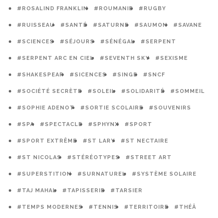
#ROSALIND FRANKLIN
#ROUMANIE
#RUGBY
#RUISSEAU
#SANTÉ
#SATURNE
#SAUMON
#SAVANE
#SCIENCES
#SÉJOURS
#SÉNÉGAL
#SERPENT
#SERPENT ARC EN CIEL
#SEVENTH SKY
#SEXISME
#SHAKESPEAR
#SICENCES
#SINGE
#SNCF
#SOCIÉTÉ SECRÈTE
#SOLEIL
#SOLIDARITÉ
#SOMMEIL
#SOPHIE ADENOT
#SORTIE SCOLAIRE
#SOUVENIRS
#SPA
#SPECTACLE
#SPHYNX
#SPORT
#SPORT EXTRÊME
#ST LARY
#ST NECTAIRE
#ST NICOLAS
#STÉRÉOTYPES
#STREET ART
#SUPERSTITION
#SURNATUREL
#SYSTÈME SOLAIRE
#TAJ MAHAL
#TAPISSERIE
#TARSIER
#TEMPS MODERNES
#TENNIS
#TERRITOIRE
#THÉÂ