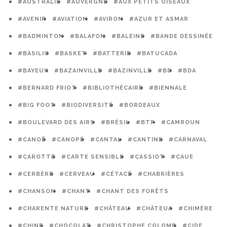
#AUSTRALIE
#AUVERGNE
#AUX PETITS OISEAUX
#AVENIR
#AVIATION
#AVIRON
#AZUR ET ASMAR
#BADMINTON
#BALAFON
#BALEINE
#BANDE DESSINÉE
#BASILIC
#BASKET
#BATTERIE
#BATUCADA
#BAYEUX
#BAZAINVILLE
#BAZINVILLE
#BD
#BDA
#BERNARD FRIOT
#BIBLIOTHÉCAIRE
#BIENNALE
#BIG FOOT
#BIODIVERSITÉ
#BORDEAUX
#BOULEVARD DES AIRS
#BRÉSIL
#BTP
#CAMROUN
#CANOË
#CANOPÉ
#CANTAL
#CANTINE
#CARNAVAL
#CAROTTE
#CARTE SENSIBLE
#CASSIOT
#CAUE
#CERBÈRE
#CERVEAU
#CÉTACÉ
#CHABRIÈRES
#CHANSON
#CHANT
#CHANT DES FORÊTS
#CHARENTE NATURE
#CHÂTEAU
#CHÂTEUA
#CHIMÈRE
#CHINE
#CHOCOLAT
#CHRISTOPHE COLOMB
#CIDE