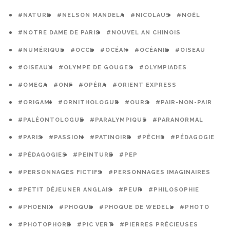
#NATURE
#NELSON MANDELA
#NICOLAUS
#NOËL
#NOTRE DAME DE PARIS
#NOUVEL AN CHINOIS
#NUMÉRIQUE
#OCCE
#OCÉAN
#OCÉANIE
#OISEAU
#OISEAUX
#OLYMPE DE GOUGES
#OLYMPIADES
#OMEGA
#ONF
#OPÉRA
#ORIENT EXPRESS
#ORIGAMI
#ORNITHOLOGUE
#OURS
#PAIR-NON-PAIR
#PALÉONTOLOGUE
#PARALYMPIQUE
#PARANORMAL
#PARIS
#PASSION
#PATINOIRE
#PÊCHE
#PÉDAGOGIE
#PÉDAGOGIES
#PEINTURE
#PEP
#PERSONNAGES FICTIFS
#PERSONNAGES IMAGINAIRES
#PETIT DÉJEUNER ANGLAIS
#PEUR
#PHILOSOPHIE
#PHOENIX
#PHOQUE
#PHOQUE DE WEDELL
#PHOTO
#PHOTOPHORE
#PIC VERT
#PIERRES PRÉCIEUSES