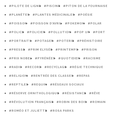
#PILOTE DE LIGNE
#PISCINE
#PITON DE LA FOURNAISE
#PLANÈTES
#PLANTES MÉDICINALES
#POÉSIE
#POISSON
#POISSON D'AVRIL
#POKEMON
#POLAR
#POLICE
#POLICIER
#POLLUTION
#POP UP
#PORT
#PORTRAITS
#POTAGER
#POTERIE
#PRÉHISTOIRE
#PRESSE
#PRIM ELYSÉE
#PRINTEMPS
#PRISON
#PRIX NOBEL
#PYRÉNÉES
#QUOTIDIEN
#RACISME
#RADIO
#RECORD
#RECYCLAGE
#RÉGIE TECHNIQUE
#RELIGION
#RENTRÉE DES CLASSES
#REPAS
#REPTILES
#REQUIN
#RÉSEAUX SOCIAUX
#RÉSERVE ORNITHOLOGIQUE
#RÉSISTANCE
#RÊVE
#RÉVOLUTION FRANÇAISE
#ROBIN DES BOIS
#ROMAIN
#ROMÉO ET JULIETTE
#ROSA PARKS