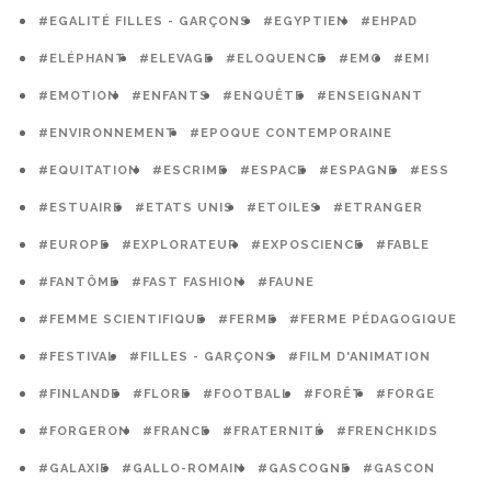
#EGALITÉ FILLES - GARÇONS
#EGYPTIEN
#EHPAD
#ELÉPHANT
#ELEVAGE
#ELOQUENCE
#EMC
#EMI
#EMOTION
#ENFANTS
#ENQUÊTE
#ENSEIGNANT
#ENVIRONNEMENT
#EPOQUE CONTEMPORAINE
#EQUITATION
#ESCRIME
#ESPACE
#ESPAGNE
#ESS
#ESTUAIRE
#ETATS UNIS
#ETOILES
#ETRANGER
#EUROPE
#EXPLORATEUR
#EXPOSCIENCE
#FABLE
#FANTÔME
#FAST FASHION
#FAUNE
#FEMME SCIENTIFIQUE
#FERME
#FERME PÉDAGOGIQUE
#FESTIVAL
#FILLES - GARÇONS
#FILM D'ANIMATION
#FINLANDE
#FLORE
#FOOTBALL
#FORÊT
#FORGE
#FORGERON
#FRANCE
#FRATERNITÉ
#FRENCHKIDS
#GALAXIE
#GALLO-ROMAIN
#GASCOGNE
#GASCON