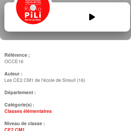
Radio-fun-CE2-CM1-droit-des-
filles.mp3
00:00
00:00
Référence ;
OCCE16
Auteur :
Les CE2 CM1 de l'école de Sireuil (16)
Département :
Catégorie(s) :
Classes élémentaires
Niveau de classe :
CE2
CM1