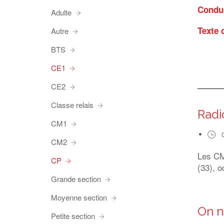
Conduc
Adulte
Texte 
Autre
BTS
CE1
CE2
Classe relais
Radi
CM1
CM2
Les CM1
CP
(33), o
Grande section
Moyenne section
On n
Petite section