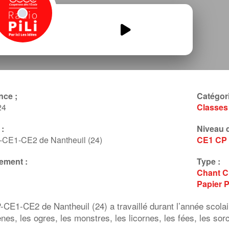
radio-dragon.mp3
00:00
00:00
nce ;
Catégori
24
Classes
:
Niveau d
-CE1-CE2 de Nantheuil (24)
CE1
CP
ement :
Type :
Chant
C
Papier
P
-CE1-CE2 de Nantheuil (24) a travaillé durant l’année scol
ènes, les ogres, les monstres, les licornes, les fées, les so