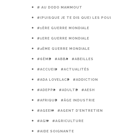
# AU DODO MAMMOUT
#(PUISQUE JE TE DIS QUE) LES POULES PRÉFÈR
#1ÈRE GUERRE MONDIALE
#1ERE GUERRE MONDIALE
#2ÈME GUERRE MONDIALE
#6ÈME
#ABBA
#ABEILLES
#ACCUEIL
#ACTUALITÉS
#ADA LOVELACE
#ADDICTION
#ADEPPA
#ADULTE
#AESH
#AFRIQUE
#ÂGE INDUSTRIE
#AGEEM
#AGENT D'ENTRETIEN
#AGN
#AGRICULTURE
#AIDE SOIGNANTE