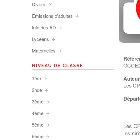
Divers
Emissions d'adultes
Info des AD
Lycéens
Maternelles
Référe
OCCE
NIVEAU DE CLASSE
1ère
Auteur 
Les CP
2nde
Départ
3ème
4ème
5ème
Les CP
les sir
6ème