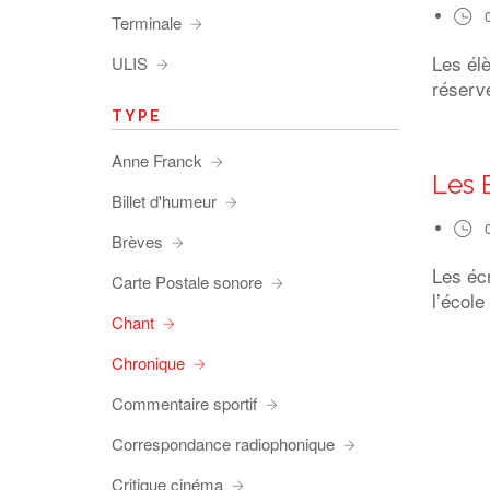
Terminale
Les él
ULIS
réserve
TYPE
Anne Franck
Les 
Billet d'humeur
Brèves
Les éc
Carte Postale sonore
l’école
Chant
Chronique
Commentaire sportif
Correspondance radiophonique
Critique cinéma