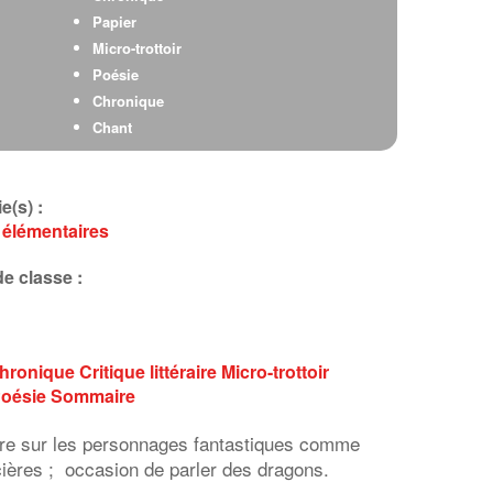
Papier
Micro-trottoir
Poésie
Chronique
Chant
Critique littéraireRe
Critique littéraireRe
e(s) :
 élémentaires
e classe :
hronique
Critique littéraire
Micro-trottoir
oésie
Sommaire
aire sur les personnages fantastiques comme
rcières ; occasion de parler des dragons.